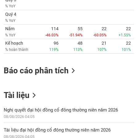
% YoY
Quý 4
% YoY
Năm
114
55
22
22
% YoY
-46.03%
-51.94%
-60.05%
+1.55%
Kế hoạch
96
48
21
22
% hoàn thành
119%
113%
107%
101%
Báo cáo phân tích
Tài liệu
Nghị quyết đại hội đồng cổ đông thường niên năm 2026
08/08/2026 04:05
Tài liệu đại hội đồng cổ đông thường niên năm 2026
08/08/2026 04:05