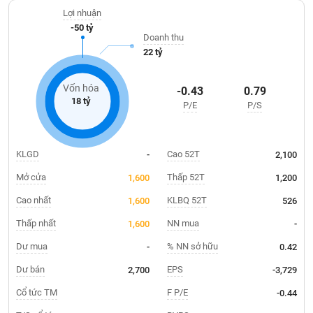
Giá
23,000 DWT và hệ thống kho bãi gần 80,000 m2
tích
Lợi nhuận
Đặt
-50 tỷ
Biểu
lệnh
Doanh thu
đồ
ĐÔNG
22 tỷ
Nước
tài
DƯƠNG
ngoài
chính
Vốn hóa
-0.43
0.79
Tự
18 tỷ
P/E
P/S
TÀI
doanh
CHÍNH
Ảnh
CÁ
hưởng
NHÂN
KLGD
Cao 52T
-
2,100
chỉ
số
Mở cửa
Thấp 52T
1,600
1,200
Biến
Cao nhất
KLBQ 52T
1,600
526
PHÂN
động
TÍCH
Thấp nhất
NN mua
1,600
-
cổ
VIETSTOCKFINANCE
phiếu
Dư mua
% NN sở hữu
-
0.42
Giao
Dư bán
EPS
2,700
-3,729
dịch
Cổ tức TM
F P/E
-0.44
VĨ
nội
MÔ
bộ