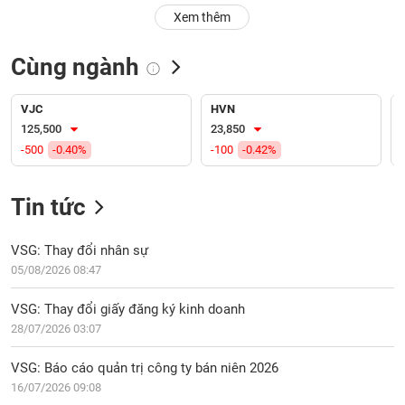
PHIẾU
Hủy
Xem thêm
niêm
yết
Cùng ngành
Theo
CÔNG
dõi
CỤ
đặc
VJC
HVN
ĐẦU
biệt
125,500
23,850
TƯ
-500
-0.40%
-100
-0.42%
Không
được
ký
Tin tức
XUẤT
quỹ
DỮ
LIỆU
Danh
VSG: Thay đổi nhân sự
mục
05/08/2026 08:47
ETF
TIN
VSG: Thay đổi giấy đăng ký kinh doanh
Cổ
MỚI
28/07/2026 03:07
phiếu
chi
Ngành
VSG: Báo cáo quản trị công ty bán niên 2026
tiết
(-)
16/07/2026 09:08