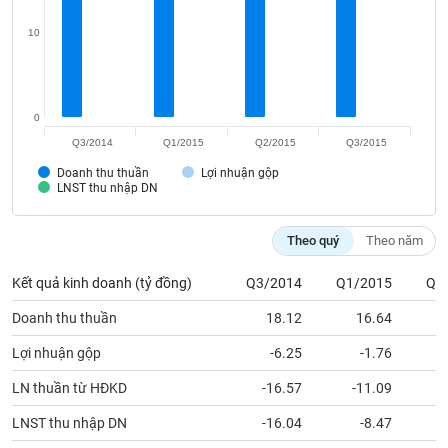
Tất cả
Cổ phiếu
Chỉ số
Chứng chỉ quỹ
Chứng q
10
Lãnh
đạo
(-)
0
Tất cả
Người nội bộ
Người liên quan
Cổ đông lớn
Q3/2014
Q1/2015
Q2/2015
Q3/2015
Doanh thu thuần
Lợi nhuận gộp
Tin
LNST thu nhập DN
tức
(-)
Theo quý
Theo năm
Bài
Kết quả kinh doanh (tỷ đồng)
Q3/2014
Q1/2015
Q2
viết
của
Doanh thu thuần
18.12
16.64
tác
giả
Lợi nhuận gộp
-6.25
-1.76
(-)
LN thuần từ HĐKD
-16.57
-11.09
Báo
LNST thu nhập DN
-16.04
-8.47
cáo