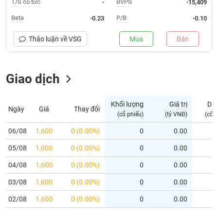
T/S cổ tức
BVPS
-
-15,409
Trạng
Beta
P/B
-0.23
-0.10
thái
NGÀNH
cổ
Thảo luận về
VSG
Mua
Bán
phiếu
Quy
Giao dịch
DOANH
mô
NGHIỆP
thị
trường
Khối lượng
Giá trị
Dư
Ngày
Giá
Thay đổi
Niêm
(cổ phiếu)
(tỷ VNĐ)
(cổ 
CỔ
yết
PHIẾU
06/08
1,600
0 (0.00%)
0
0.00
Niêm
05/08
yết
1,600
0 (0.00%)
0
0.00
mới
PHÁI
04/08
1,600
0 (0.00%)
0
0.00
Niêm
SINH
03/08
1,600
0 (0.00%)
0
0.00
yết
bổ
02/08
1,600
0 (0.00%)
0
0.00
sung
TRÁI