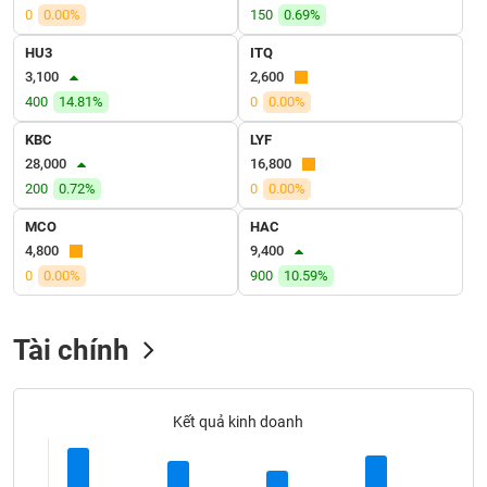
VỤ
0
0.00%
150
0.69%
TRUYỀN
HU3
ITQ
THÔNG
3,100
2,600
400
14.81%
0
0.00%
KBC
LYF
TIỆN
28,000
16,800
ÍCH
200
0.72%
0
0.00%
MCO
HAC
4,800
9,400
0
0.00%
900
10.59%
BẤT
ĐỘNG
SẢN
Tài chính
Mã
chứng
Kết quả kinh doanh
khoán
(-)