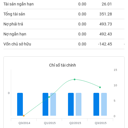
chính
Tài sản ngắn hạn
0.00
26.01
Tổng tài sản
0.00
351.28
3
Nợ phải trả
0.00
493.73
4
Công
cụ
Nợ ngắn hạn
0.00
492.43
4
đầu
Vốn chủ sở hữu
0.00
-142.45
-1
tư
Chỉ số tài chính
15
Truyền
thông
tài
10
chính
0
5
0
Dữ
liệu
Q3/2014
Q1/2015
Q2/2015
Q3/2015