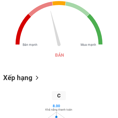
liệu
Tâm
lý
TIÊU
thị
DÙNG
trường
KHÔNG
THIẾT
YẾU
Bán mạnh
Mua mạnh
BÁN
TIÊU
Xếp hạng
DÙNG
THIẾT
YẾU
C
8.00
Khả năng thanh toán
CHĂM