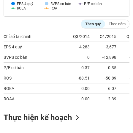
tài
EPS 4 quý
BVPS cơ bản
P/E cơ bản
chính
ROEA
ROA
Theo quý
Theo năm
Chỉ số tài chính
Q3/2014
Q1/2015
Q2
EPS 4 quý
-4,283
-3,677
BVPS cơ bản
0
-12,898
-
P/E cơ bản
-0.37
-0.35
ROS
-88.51
-50.89
-1
ROEA
0.00
6.07
ROAA
0.00
-2.39
Thực hiện kế hoạch