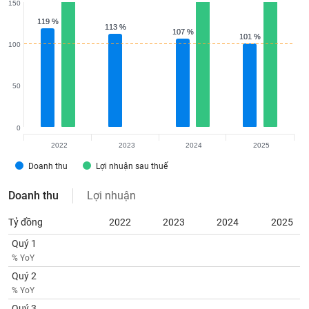
150
119 %
119 %
113 %
113 %
107 %
107 %
101 %
101 %
100
50
0
2022
2023
2024
2025
Doanh thu
Lợi nhuận sau thuế
Doanh thu
Lợi nhuận
Tỷ đồng
2022
2023
2024
2025
Quý 1
% YoY
Quý 2
% YoY
Quý 3