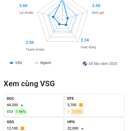
SÓC
3.60
2.00
SỨC
Lợi nhuận
Định giá
KHỎE
2.34
2.00
TÀI
Hoạt động
CHÍNH
Thanh khoản
VSG
Ngành
Số liệu năm 2025
CÔNG
Xem cùng VSG
NGHỆ
THÔNG
TIN
DGC
DTE
44,200
3,700
850
1.96%
0
0.00%
GEG
HPG
DỊCH
12,100
22,000