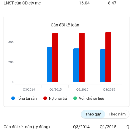
phân
LNST của CĐ cty mẹ
-16.04
-8.47
tích
(-)
Cân đối kế toán
Thuật
ngữ
(-)
400
Dịch
200
vụ
(-)
0
Đào
Q3/2014
Q1/2015
Q2/2015
Q3/2015
tạo
Tổng tài sản
Nợ phải trả
Vốn chủ sỡ hữu
Theo quý
Theo năm
Sách
Cân đối kế toán (tỷ đồng)
Q3/2014
Q1/2015
Q2
tài