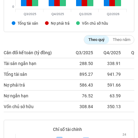
chính
0
Q3/2025
Q4/2025
Q1/2026
Q2/2026
Tổng tài sản
Nợ phải trả
Vốn chủ sỡ hữu
Công
cụ
Theo quý
Theo năm
đầu
tư
Cân đối kế toán (tỷ đồng)
Q3/2025
Q4/2025
Q1
Tài sản ngắn hạn
288.50
338.91
2
Tổng tài sản
895.27
941.79
9
Truyền
thông
Nợ phải trả
586.43
591.66
5
tài
Nợ ngắn hạn
76.52
63.59
chính
Vốn chủ sở hữu
308.84
350.13
3
Dữ
Chỉ số tài chính
liệu
24