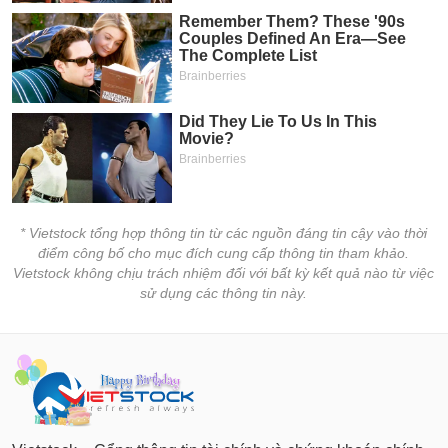
* Vietstock tổng hợp thông tin từ các nguồn đáng tin cậy vào thời
điểm công bố cho mục đích cung cấp thông tin tham khảo.
Vietstock không chịu trách nhiệm đối với bất kỳ kết quả nào từ việc
sử dụng các thông tin này.