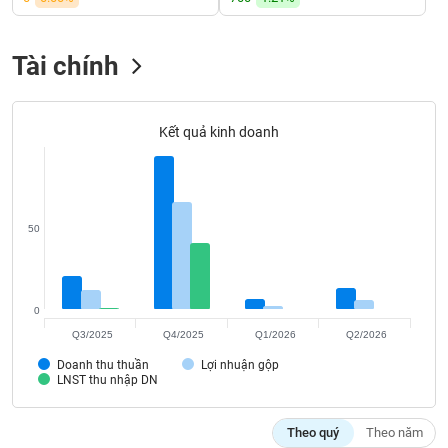
Tất cả
Cổ phiếu
Chỉ số
Chứng chỉ quỹ
Chứng q
Lãnh
Tài chính
đạo
(-)
Tất cả
Người nội bộ
Người liên quan
Cổ đông lớn
Kết quả kinh doanh
Tin
tức
(-)
50
Bài
viết
của
0
tác
Q3/2025
Q4/2025
Q1/2026
Q2/2026
giả
(-)
Doanh thu thuần
Lợi nhuận gộp
LNST thu nhập DN
Báo
Theo quý
Theo năm
cáo