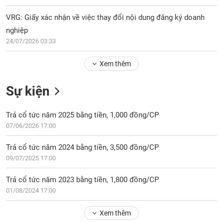
Tổng
VS-
quan
SECTOR
VRG: Giấy xác nhận về việc thay đổi nội dung đăng ký doanh
Giao
nghiệp
dịch
24/07/2026 03:33
Tài
chính
Xem thêm
NĂNG
Phân
LƯỢNG
Sự kiện
tích
kỹ
thuật
Trả cổ tức năm 2025 bằng tiền, 1,000 đồng/CP
07/06/2026 17:00
Hồ
NGUYÊN
sơ
VẬT
Trả cổ tức năm 2024 bằng tiền, 3,500 đồng/CP
doanh
LIỆU
09/07/2025 17:00
nghiệp
Tin
Trả cổ tức năm 2023 bằng tiền, 1,800 đồng/CP
tức
01/08/2024 17:00
sự
CÔNG
kiện
Xem thêm
NGHIỆP
Tài