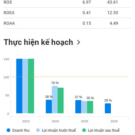
ROS
6.97
43.61
ROEA
0.41
12.53
ROAA
0.15
4.49
Thực hiện kế hoạch
150
100
76 %
76 %
50
38 %
38 %
37 %
37 %
35 %
35 %
28 %
28 %
0
2023
2024
2025
2026
Doanh thu
Lợi nhuận trước thuế
Lợi nhuận sau thuế