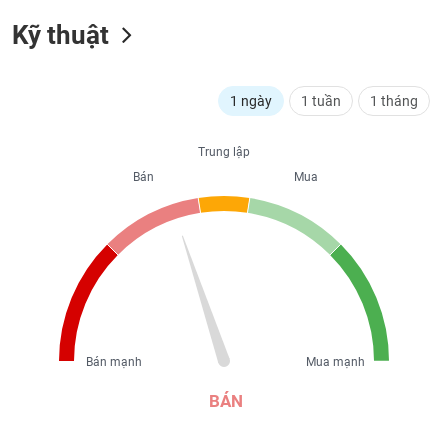
liệu
Kỹ thuật
Tâm
lý
TIÊU
thị
1 ngày
1 tuần
1 tháng
DÙNG
trường
KHÔNG
THIẾT
Trung lập
YẾU
Bán
Mua
TIÊU
DÙNG
THIẾT
YẾU
Bán mạnh
Mua mạnh
BÁN
CHĂM