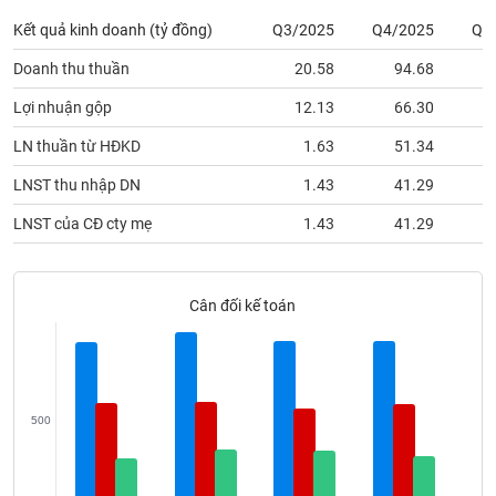
phân
tích
Kết quả kinh doanh (tỷ đồng)
Q3/2025
Q4/2025
Q1
(-)
Doanh thu thuần
20.58
94.68
Lợi nhuận gộp
12.13
66.30
Thuật
ngữ
LN thuần từ HĐKD
1.63
51.34
(-)
LNST thu nhập DN
1.43
41.29
Dịch
LNST của CĐ cty mẹ
1.43
41.29
vụ
(-)
Cân đối kế toán
Đào
tạo
500
Sách
tài