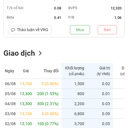
T/S cổ tức
BVPS
0.08
12,320
Trạng
thái
Beta
P/B
0.41
1.06
NGÀNH
cổ
phiếu
Thảo luận về
VRG
Mua
Bán
Quy
DOANH
mô
NGHIỆP
thị
Giao dịch
trường
Niêm
Khối lượng
Giá trị
Dư
CỔ
Ngày
Giá
Thay đổi
yết
(cổ phiếu)
(tỷ VNĐ)
(cổ 
PHIẾU
Niêm
06/08
13,100
0 (0.00%)
1,500
0.02
yết
mới
05/08
13,300
200 (1.53%)
800
0.01
PHÁI
Niêm
SINH
04/08
13,300
300 (2.31%)
2,200
0.03
yết
03/08
13,100
0 (0.00%)
6,800
0.09
bổ
sung
TRÁI
02/08
13,100
100 (0.77%)
3,700
0.05