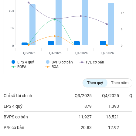
tài
chính
10k
16
5k
8
0
0
Q3/2025
Q4/2025
Q1/2026
Q2/2026
EPS 4 quý
BVPS cơ bản
P/E cơ bản
ROEA
ROA
Theo quý
Theo năm
Chỉ số tài chính
Q3/2025
Q4/2025
Q1
EPS 4 quý
879
1,393
BVPS cơ bản
11,927
13,521
1
P/E cơ bản
20.83
12.92