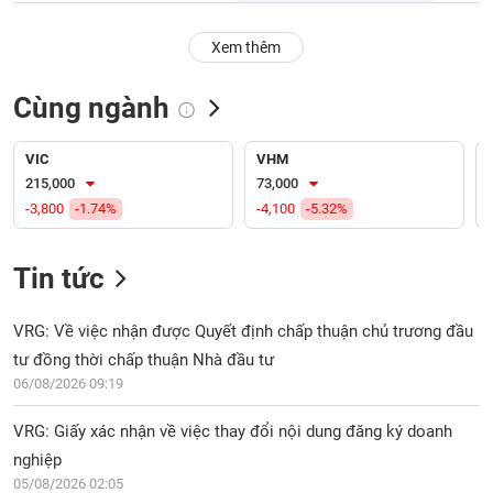
PHIẾU
Hủy
niêm
Xem thêm
yết
Theo
Cùng ngành
CÔNG
dõi
CỤ
đặc
ĐẦU
biệt
VIC
VHM
TƯ
215,000
73,000
Không
-3,800
-1.74%
-4,100
-5.32%
được
ký
XUẤT
quỹ
DỮ
Tin tức
LIỆU
Danh
mục
VRG: Về việc nhận được Quyết định chấp thuận chủ trương đầu
ETF
tư đồng thời chấp thuận Nhà đầu tư
TIN
Cổ
06/08/2026 09:19
MỚI
phiếu
chi
VRG: Giấy xác nhận về việc thay đổi nội dung đăng ký doanh
Ngành
tiết
nghiệp
(-)
05/08/2026 02:05