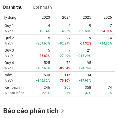
Doanh thu
Lợi nhuận
Tỷ đồng
2023
2024
2025
2026
Quý 1
4
5
9
7
% YoY
+0.14%
+4.95%
+100.58%
-24.91%
Quý 2
15
27
9
14
% YoY
+209.67%
+82.29%
-64.32%
+44.86%
Quý 3
5
7
21
% YoY
-75.80%
+27.40%
+213.29%
Quý 4
525
76
95
% YoY
+467.63%
-85.54%
+24.76%
Năm
549
114
134
% YoY
+346.82%
-79.30%
+17.93%
Kế hoạch
246
300
358
74
% hoàn thành
223%
38%
37%
0%
Báo cáo phân tích