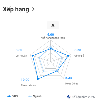
SÓC
SỨC
Xếp hạng
KHỎE
A
6.00
TÀI
Khả năng thanh toán
CHÍNH
8.80
8.66
Lợi nhuận
Định giá
CÔNG
NGHỆ
THÔNG
5.34
TIN
10.00
Hoạt động
Thanh khoản
VRG
Ngành
Số liệu năm 2025
DỊCH