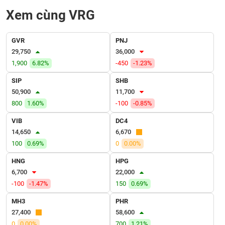
VỤ
Xem cùng VRG
TRUYỀN
THÔNG
GVR
PNJ
29,750
36,000
1,900
6.82%
-450
-1.23%
TIỆN
SIP
SHB
ÍCH
50,900
11,700
800
1.60%
-100
-0.85%
VIB
DC4
14,650
6,670
BẤT
100
0.69%
0
0.00%
ĐỘNG
SẢN
HNG
HPG
6,700
22,000
Mã
-100
-1.47%
150
0.69%
chứng
khoán
MH3
PHR
(-)
27,400
58,600
0
0.00%
700
1.21%