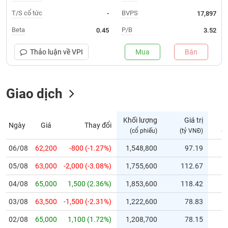
T/S cổ tức
BVPS
-
17,897
Trạng
thái
Beta
P/B
0.45
3.52
NGÀNH
cổ
phiếu
Thảo luận về
VPI
Mua
Bán
Quy
DOANH
mô
NGHIỆP
Giao dịch
thị
trường
Niêm
Khối lượng
Giá trị
Ngày
Giá
Thay đổi
CỔ
yết
(cổ phiếu)
(tỷ VNĐ)
(c
PHIẾU
Niêm
06/08
62,200
-800 (-1.27%)
1,548,800
97.19
yết
mới
05/08
63,000
-2,000 (-3.08%)
1,755,600
112.67
PHÁI
Niêm
SINH
04/08
65,000
1,500 (2.36%)
1,853,600
118.42
yết
03/08
63,500
-1,500 (-2.31%)
1,222,600
78.83
bổ
sung
TRÁI
02/08
65,000
1,100 (1.72%)
1,208,700
78.15