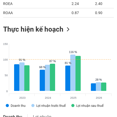
ROEA
2.24
2.40
ROAA
0.87
0.90
Thực hiện kế hoạch
150
116 %
116 %
100
91 %
91 %
87 %
87 %
81 %
81 %
68 %
68 %
50
28 %
28 %
0
2023
2024
2025
2026
Doanh thu
Lợi nhuận trước thuế
Lợi nhuận sau thuế
Doanh thu
Lợi nhuận