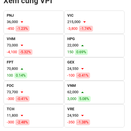
Xem cùng VPI
VỤ
TRUYỀN
THÔNG
PNJ
VIC
36,000
215,000
-450
-1.23%
-3,800
-1.74%
VHM
HPG
TIỆN
73,000
22,000
ÍCH
-4,100
-5.32%
150
0.69%
FPT
GEX
70,800
24,550
100
0.14%
-100
-0.41%
BẤT
ĐỘNG
FOC
VNM
SẢN
73,700
62,000
-300
-0.41%
3,000
5.08%
Mã
TCH
VRE
chứng
11,800
24,950
khoán
(-)
-300
-2.48%
-350
-1.38%