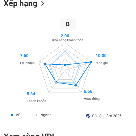
Xếp hạng
SÓC
SỨC
KHỎE
B
2.00
Khả năng thanh toán
TÀI
CHÍNH
7.60
10.00
Lợi nhuận
Định giá
CÔNG
NGHỆ
6.66
5.34
THÔNG
Hoạt động
TIN
Thanh khoản
VPI
Ngành
Số liệu năm 2025
DỊCH