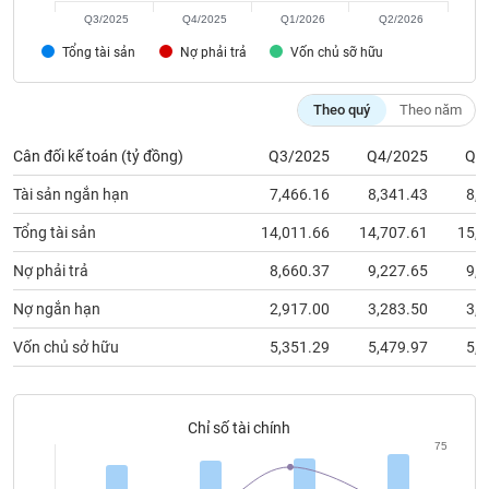
chính
Q3/2025
Q4/2025
Q1/2026
Q2/2026
Tổng tài sản
Nợ phải trả
Vốn chủ sỡ hữu
Công
Theo quý
Theo năm
cụ
đầu
Cân đối kế toán (tỷ đồng)
Q3/2025
Q4/2025
Q1
tư
Tài sản ngắn hạn
7,466.16
8,341.43
8,5
Tổng tài sản
14,011.66
14,707.61
15,4
Nợ phải trả
8,660.37
9,227.65
9,8
Truyền
thông
Nợ ngắn hạn
2,917.00
3,283.50
3,9
tài
chính
Vốn chủ sở hữu
5,351.29
5,479.97
5,5
Chỉ số tài chính
Dữ
75
liệu