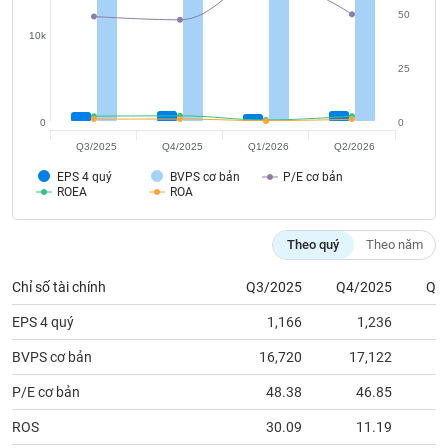
tài
50
chính
10k
25
0
0
Q3/2025
Q4/2025
Q1/2026
Q2/2026
EPS 4 quý
BVPS cơ bản
P/E cơ bản
ROEA
ROA
Theo quý
Theo năm
Chỉ số tài chính
Q3/2025
Q4/2025
Q1
EPS 4 quý
1,166
1,236
BVPS cơ bản
16,720
17,122
1
P/E cơ bản
48.38
46.85
ROS
30.09
11.19