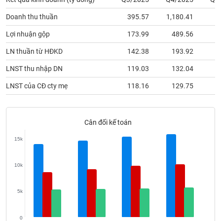
phân
tích
Doanh thu thuần
395.57
1,180.41
2
(-)
Lợi nhuận gộp
173.99
489.56
Thuật
LN thuần từ HĐKD
142.38
193.92
ngữ
(-)
LNST thu nhập DN
119.03
132.04
LNST của CĐ cty mẹ
118.16
129.75
Dịch
vụ
(-)
Cân đối kế toán
15k
Đào
tạo
10k
5k
Sách
tài
0