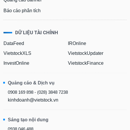
Báo cáo phân tích
DỮ LIỆU TÀI CHÍNH
DataFeed
IROnline
VietstockXLS
VietstockUpdater
InvestOnline
VietstockFinance
Quảng cáo & Dịch vụ
0908 169 898 - (028) 3848 7238
kinhdoanh@vietstock.vn
Sáng tạo nội dung
0938 046 488