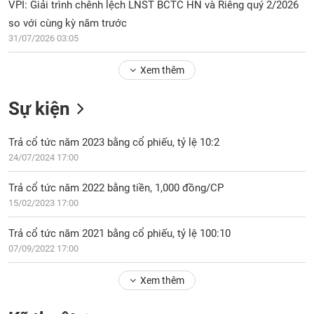
Tổng
VPI: Giải trình chênh lệch LNST BCTC HN và Riêng quý 2/2026
VS-
quan
SECTOR
so với cùng kỳ năm trước
Giao
31/07/2026 03:05
dịch
Xem thêm
Tài
chính
NĂNG
Sự kiện
Phân
LƯỢNG
tích
Trả cổ tức năm 2023 bằng cổ phiếu, tỷ lệ 10:2
kỹ
thuật
24/07/2024 17:00
Hồ
NGUYÊN
Trả cổ tức năm 2022 bằng tiền, 1,000 đồng/CP
sơ
VẬT
15/02/2023 17:00
doanh
LIỆU
nghiệp
Trả cổ tức năm 2021 bằng cổ phiếu, tỷ lệ 100:10
Tin
07/09/2022 17:00
tức
sự
Xem thêm
CÔNG
kiện
NGHIỆP
Tài