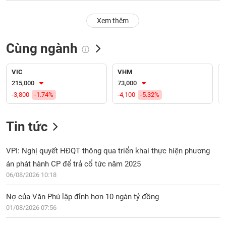
PHIẾU
Hủy
niêm
Xem thêm
yết
Theo
Cùng ngành
CÔNG
dõi
CỤ
đặc
ĐẦU
biệt
VIC
VHM
TƯ
215,000
73,000
Không
-3,800
-1.74%
-4,100
-5.32%
được
ký
XUẤT
quỹ
DỮ
Tin tức
LIỆU
Danh
mục
VPI: Nghị quyết HĐQT thông qua triển khai thực hiện phương
ETF
án phát hành CP để trả cổ tức năm 2025
TIN
06/08/2026 10:18
Cổ
MỚI
phiếu
Nợ của Văn Phú lập đỉnh hơn 10 ngàn tỷ đồng
chi
Ngành
tiết
01/08/2026 07:56
(-)