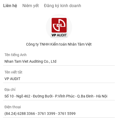
chính
Liên hệ
Niêm yết
Đăng ký kinh doanh
Công
cụ
đầu
tư
Công ty TNHH Kiểm toán Nhân Tâm Việt
Tên tiếng Anh
Nhan Tam Viet Auditing Co., Ltd
Truyền
Tên viết tắt
thông
tài
VP AUDIT
chính
Địa chỉ
Số 10 - Ngõ 462 - Đường Bưởi - P.Vĩnh Phúc - Q.Ba Đình - Hà Nội
Điện thoại
Dữ
liệu
(84.24) 6288 3366 - 3761 3399 - 3761 5599