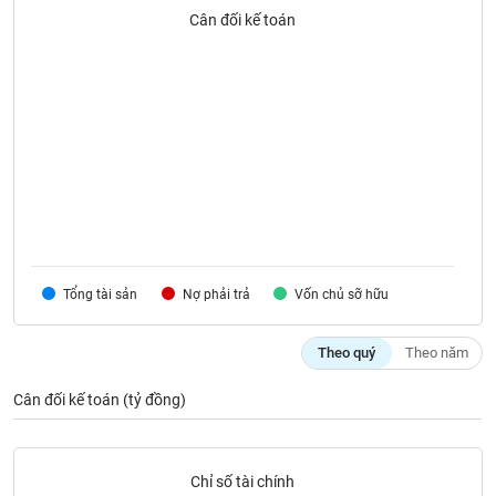
SÓC
Cân đối kế toán
SỨC
KHỎE
TÀI
CHÍNH
Tổng tài sản
Nợ phải trả
Vốn chủ sỡ hữu
CÔNG
NGHỆ
THÔNG
Theo quý
Theo năm
TIN
Cân đối kế toán (tỷ đồng)
DỊCH
Chỉ số tài chính