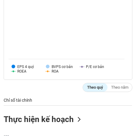
VỤ
TRUYỀN
THÔNG
TIỆN
ÍCH
EPS 4 quý
BVPS cơ bản
P/E cơ bản
ROEA
ROA
BẤT
Theo quý
Theo năm
ĐỘNG
SẢN
Chỉ số tài chính
Mã
chứng
Thực hiện kế hoạch
khoán
(-)