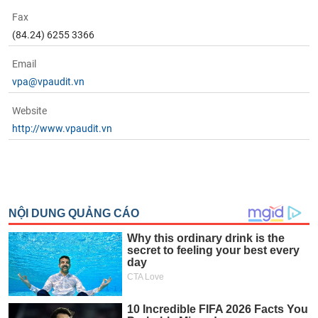
tài
chính
Fax
(84.24) 6255 3366
Email
vpa@vpaudit.vn
Website
http://www.vpaudit.vn