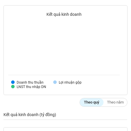
liệu
Kết quả kinh doanh
Tâm
lý
TIÊU
thị
DÙNG
trường
KHÔNG
THIẾT
YẾU
TIÊU
Doanh thu thuần
Lợi nhuận gộp
DÙNG
LNST thu nhập DN
THIẾT
YẾU
Theo quý
Theo năm
Kết quả kinh doanh (tỷ đồng)
CHĂM