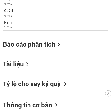
phân
% YoY
tích
(-)
Quý 4
% YoY
Năm
Thuật
% YoY
ngữ
(-)
Báo cáo phân tích
Dịch
vụ
(-)
Tài liệu
Đào
tạo
Tỷ lệ cho vay ký quỹ
Sách
Thông tin cơ bản
tài