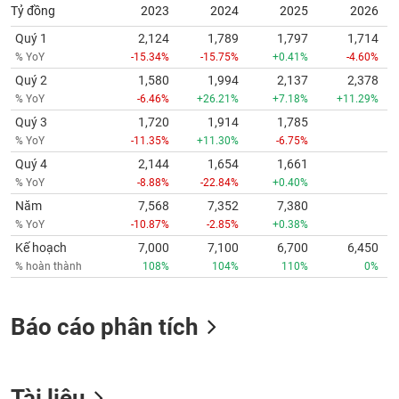
Tỷ đồng
2023
2024
2025
2026
Quý 1
2,124
1,789
1,797
1,714
% YoY
-15.34%
-15.75%
+0.41%
-4.60%
Quý 2
1,580
1,994
2,137
2,378
% YoY
-6.46%
+26.21%
+7.18%
+11.29%
Quý 3
1,720
1,914
1,785
% YoY
-11.35%
+11.30%
-6.75%
Quý 4
2,144
1,654
1,661
% YoY
-8.88%
-22.84%
+0.40%
Năm
7,568
7,352
7,380
% YoY
-10.87%
-2.85%
+0.38%
Kế hoạch
7,000
7,100
6,700
6,450
% hoàn thành
108%
104%
110%
0%
Báo cáo phân tích
Tài liệu