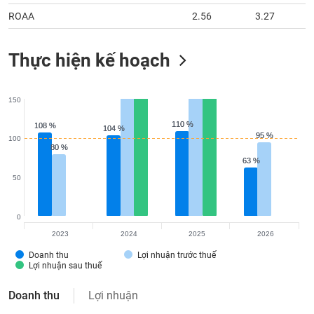
ROAA
2.56
3.27
Thực hiện kế hoạch
150
110 %
110 %
108 %
108 %
104 %
104 %
95 %
95 %
100
80 %
80 %
63 %
63 %
50
0
2023
2024
2025
2026
Doanh thu
Lợi nhuận trước thuế
Lợi nhuận sau thuế
Doanh thu
Lợi nhuận