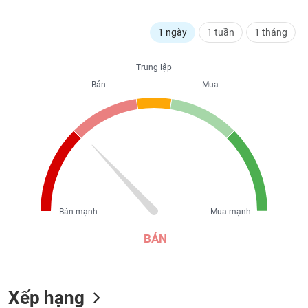
liệu
1 ngày
1 tuần
1 tháng
Tâm
lý
TIÊU
thị
Trung lập
DÙNG
trường
Bán
Mua
KHÔNG
THIẾT
YẾU
TIÊU
DÙNG
Bán mạnh
Mua mạnh
THIẾT
YẾU
BÁN
Xếp hạng
CHĂM