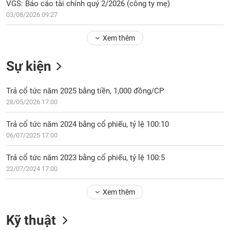
Tổng
VGS: Báo cáo tài chính quý 2/2026 (công ty mẹ)
VS-
quan
SECTOR
03/08/2026 09:27
Giao
Xem thêm
dịch
Tài
Sự kiện
chính
NĂNG
Phân
LƯỢNG
Trả cổ tức năm 2025 bằng tiền, 1,000 đồng/CP
tích
28/05/2026 17:00
kỹ
thuật
Trả cổ tức năm 2024 bằng cổ phiếu, tỷ lệ 100:10
Hồ
06/07/2025 17:00
NGUYÊN
sơ
VẬT
doanh
Trả cổ tức năm 2023 bằng cổ phiếu, tỷ lệ 100:5
LIỆU
nghiệp
22/07/2024 17:00
Tin
tức
Xem thêm
sự
CÔNG
kiện
Kỹ thuật
NGHIỆP
Tài