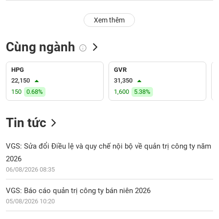
PHIẾU
Hủy
niêm
Xem thêm
yết
Theo
Cùng ngành
CÔNG
dõi
CỤ
đặc
ĐẦU
biệt
HPG
GVR
TƯ
22,150
31,350
Không
150
0.68%
1,600
5.38%
được
ký
XUẤT
quỹ
DỮ
Tin tức
LIỆU
Danh
mục
VGS: Sửa đổi Điều lệ và quy chế nội bộ về quản trị công ty năm
ETF
2026
TIN
06/08/2026 08:35
Cổ
MỚI
phiếu
VGS: Báo cáo quản trị công ty bán niên 2026
chi
Ngành
tiết
05/08/2026 10:20
(-)