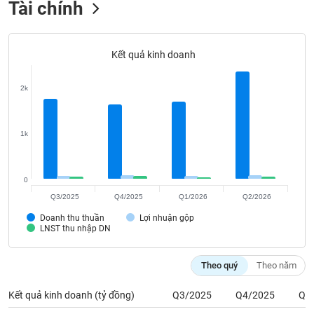
Tài chính
Tất cả
Cổ phiếu
Chỉ số
Chứng chỉ quỹ
Chứng q
Lãnh
đạo
Kết quả kinh doanh
(-)
2k
Tất cả
Người nội bộ
Người liên quan
Cổ đông lớn
Tin
1k
tức
(-)
0
Bài
Q3/2025
Q4/2025
Q1/2026
Q2/2026
viết
của
Doanh thu thuần
Lợi nhuận gộp
LNST thu nhập DN
tác
giả
(-)
Theo quý
Theo năm
Kết quả kinh doanh (tỷ đồng)
Q3/2025
Q4/2025
Q1
Báo
cáo