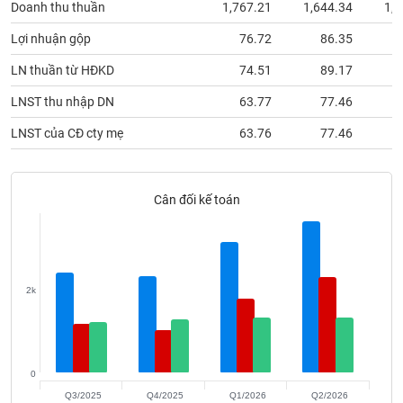
Doanh thu thuần
1,767.21
1,644.34
1,7
phân
tích
(-)
Lợi nhuận gộp
76.72
86.35
LN thuần từ HĐKD
74.51
89.17
Thuật
LNST thu nhập DN
63.77
77.46
ngữ
(-)
LNST của CĐ cty mẹ
63.76
77.46
Dịch
vụ
Cân đối kế toán
(-)
Đào
tạo
2k
Sách
0
tài
Q3/2025
Q4/2025
Q1/2026
Q2/2026