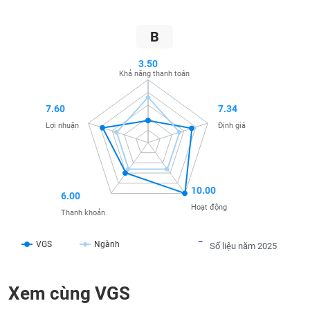
SÓC
SỨC
KHỎE
B
3.50
Khả năng thanh toán
TÀI
7.60
7.34
CHÍNH
Lợi nhuận
Định giá
CÔNG
10.00
6.00
NGHỆ
Hoạt động
Thanh khoản
THÔNG
TIN
VGS
Ngành
Số liệu năm 2025
Xem cùng VGS
DỊCH