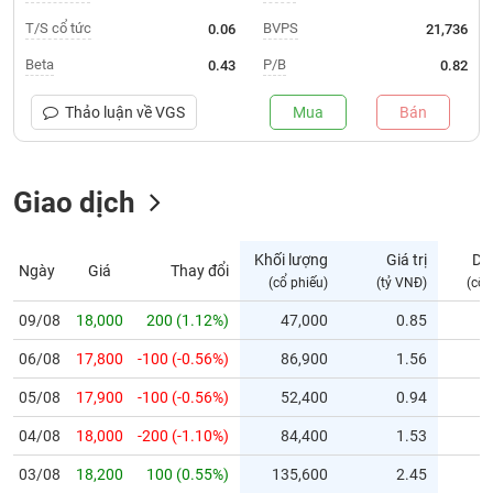
T/S cổ tức
BVPS
0.06
21,736
Trạng
thái
Beta
P/B
0.43
0.82
NGÀNH
cổ
phiếu
Thảo luận về
VGS
Mua
Bán
Quy
DOANH
mô
NGHIỆP
Giao dịch
thị
trường
Niêm
Khối lượng
Giá trị
Dư
Ngày
Giá
Thay đổi
CỔ
yết
(cổ phiếu)
(tỷ VNĐ)
(cổ 
PHIẾU
Niêm
09/08
18,000
200 (1.12%)
47,000
0.85
yết
mới
06/08
17,800
-100 (-0.56%)
86,900
1.56
PHÁI
Niêm
SINH
05/08
17,900
-100 (-0.56%)
52,400
0.94
yết
04/08
18,000
-200 (-1.10%)
84,400
1.53
bổ
sung
TRÁI
03/08
18,200
100 (0.55%)
135,600
2.45