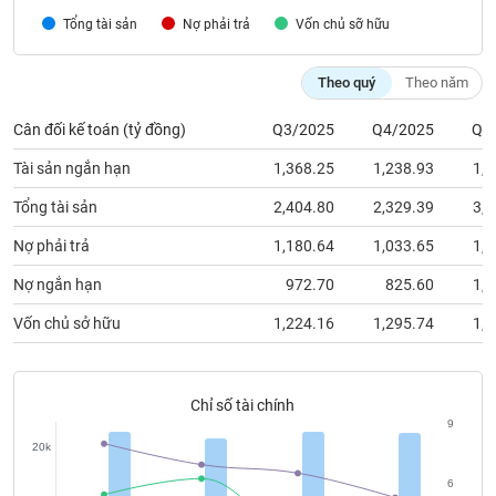
chính
Tổng tài sản
Nợ phải trả
Vốn chủ sỡ hữu
Theo quý
Theo năm
Công
Cân đối kế toán (tỷ đồng)
Q3/2025
Q4/2025
Q1
cụ
đầu
Tài sản ngắn hạn
1,368.25
1,238.93
1,9
tư
Tổng tài sản
2,404.80
2,329.39
3,1
Nợ phải trả
1,180.64
1,033.65
1,7
Truyền
Nợ ngắn hạn
972.70
825.60
1,3
thông
Vốn chủ sở hữu
1,224.16
1,295.74
1,3
tài
chính
Chỉ số tài chính
9
20k
Dữ
liệu
6