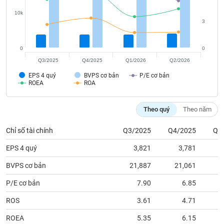
tài
chính
10k
3
0
0
Q3/2025
Q4/2025
Q1/2026
Q2/2026
EPS 4 quý
BVPS cơ bản
P/E cơ bản
ROEA
ROA
Theo quý
Theo năm
Chỉ số tài chính
Q3/2025
Q4/2025
Q1
EPS 4 quý
3,821
3,781
BVPS cơ bản
21,887
21,061
2
P/E cơ bản
7.90
6.85
ROS
3.61
4.71
ROEA
5.35
6.15