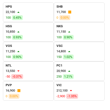
VỤ
HPG
SHB
TRUYỀN
22,100
11,700
THÔNG
100
0.45%
0
0.00%
HSG
NKG
10,850
11,150
TIỆN
100
0.93%
100
0.90%
ÍCH
VOS
VSC
11,250
14,800
100
0.90%
150
1.02%
NTL
PC1
BẤT
13,550
20,900
ĐỘNG
-50
-0.37%
250
1.21%
SẢN
PVP
VIC
Mã
16,900
212,100
chứng
0
0.00%
-2,900
-1.35%
khoán
(-)