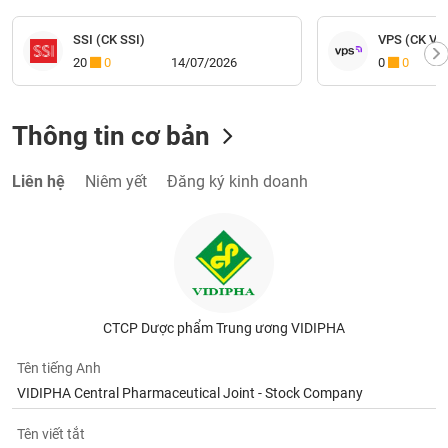
SSI (CK SSI)
VPS (CK VP
20
0
14/07/2026
0
0
Thông tin cơ bản
Liên hệ
Niêm yết
Đăng ký kinh doanh
CTCP Dược phẩm Trung ương VIDIPHA
Tên tiếng Anh
VIDIPHA Central Pharmaceutical Joint - Stock Company
Tên viết tắt