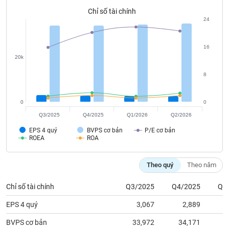
tài
Chỉ số tài chính
chính
24
16
20k
8
0
0
Q3/2025
Q4/2025
Q1/2026
Q2/2026
EPS 4 quý
BVPS cơ bản
P/E cơ bản
ROEA
ROA
Theo quý
Theo năm
Chỉ số tài chính
Q3/2025
Q4/2025
Q1
EPS 4 quý
3,067
2,889
BVPS cơ bản
33,972
34,171
3