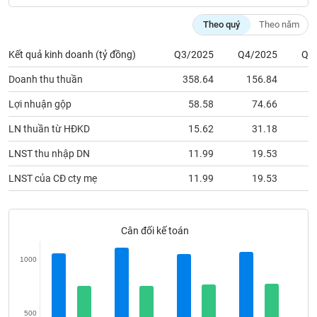
phân
tích
Theo quý
Theo năm
(-)
Kết quả kinh doanh (tỷ đồng)
Q3/2025
Q4/2025
Q1
Thuật
Doanh thu thuần
358.64
156.84
1
ngữ
(-)
Lợi nhuận gộp
58.58
74.66
LN thuần từ HĐKD
15.62
31.18
Dịch
vụ
LNST thu nhập DN
11.99
19.53
(-)
LNST của CĐ cty mẹ
11.99
19.53
Đào
tạo
Cân đối kế toán
1000
Sách
tài
500