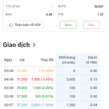
T/S cổ tức
BVPS
-
35,047
Trạng
thái
Beta
P/B
0.48
1.07
NGÀNH
cổ
phiếu
Thảo luận về
VDP
Mua
Bán
Quy
DOANH
mô
NGHIỆP
Giao dịch
thị
trường
Niêm
Khối lượng
Giá trị
Ngày
Giá
Thay đổi
CỔ
yết
(cổ phiếu)
(tỷ VNĐ)
(c
PHIẾU
Niêm
05/08
37,500
0 (0.00%)
0
0.00
yết
mới
04/08
37,500
-1,500 (-3.85%)
3,600
0.13
PHÁI
Niêm
SINH
03/08
39,000
1,500 (4.00%)
100
0.00
yết
02/08
37,500
300 (0.81%)
100
0.00
bổ
sung
TRÁI
30/07
37,200
-2,800 (-7.00%)
1,200
0.04