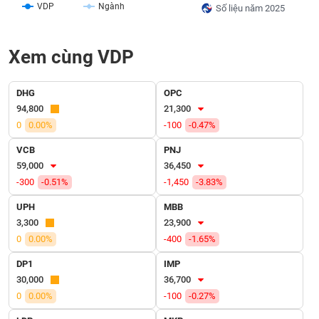
VỤ
VDP
Ngành
Số liệu năm 2025
TRUYỀN
THÔNG
Xem cùng VDP
DHG
OPC
TIỆN
94,800
21,300
ÍCH
0
0.00%
-100
-0.47%
VCB
PNJ
59,000
36,450
-300
-0.51%
-1,450
-3.83%
BẤT
UPH
MBB
ĐỘNG
3,300
23,900
SẢN
0
0.00%
-400
-1.65%
Mã
DP1
IMP
chứng
30,000
36,700
khoán
(-)
0
0.00%
-100
-0.27%