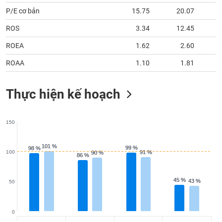
P/E cơ bản
15.75
20.07
ROS
3.34
12.45
ROEA
1.62
2.60
ROAA
1.10
1.81
Thực hiện kế hoạch
150
101 %
101 %
99 %
99 %
98 %
98 %
100
91 %
91 %
90 %
90 %
86 %
86 %
45 %
45 %
43 %
43 %
50
0