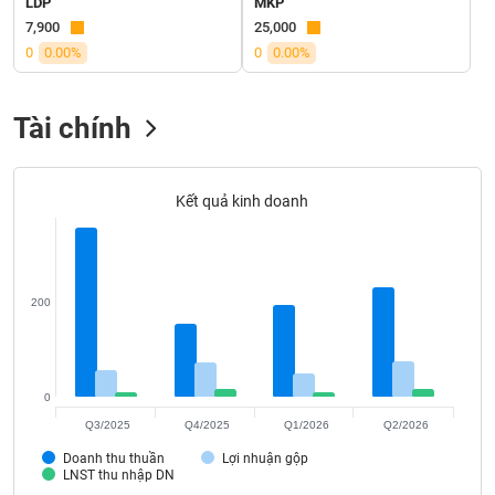
LDP
MKP
Tất cả
Cổ phiếu
Chỉ số
Chứng chỉ quỹ
Chứng q
7,900
25,000
0
0.00%
0
0.00%
Lãnh
đạo
(-)
Tài chính
Tất cả
Người nội bộ
Người liên quan
Cổ đông lớn
Kết quả kinh doanh
Tin
tức
(-)
200
Bài
viết
của
tác
giả
(-)
0
Q3/2025
Q4/2025
Q1/2026
Q2/2026
Doanh thu thuần
Lợi nhuận gộp
Báo
LNST thu nhập DN
cáo