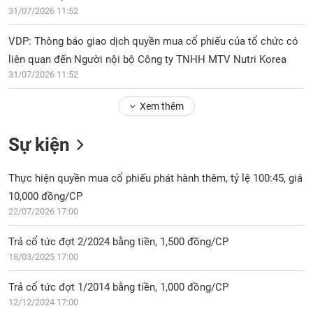
Tổng
VS-
31/07/2026 11:52
quan
SECTOR
Giao
VDP: Thông báo giao dịch quyền mua cổ phiếu của tổ chức có
dịch
liên quan đến Người nội bộ Công ty TNHH MTV Nutri Korea
31/07/2026 11:52
Tài
chính
NĂNG
Xem thêm
Phân
LƯỢNG
tích
Sự kiện
kỹ
thuật
Thực hiện quyền mua cổ phiếu phát hành thêm, tỷ lệ 100:45, giá
Hồ
NGUYÊN
sơ
10,000 đồng/CP
VẬT
doanh
22/07/2026 17:00
LIỆU
nghiệp
Trả cổ tức đợt 2/2024 bằng tiền, 1,500 đồng/CP
Tin
18/03/2025 17:00
tức
sự
CÔNG
Trả cổ tức đợt 1/2014 bằng tiền, 1,000 đồng/CP
kiện
NGHIỆP
12/12/2024 17:00
Tài