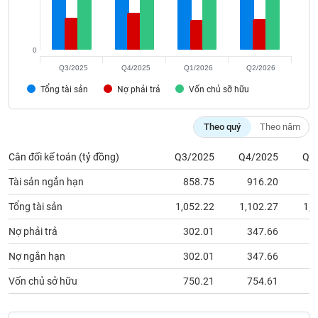
chính
0
Q3/2025
Q4/2025
Q1/2026
Q2/2026
Công
cụ
Tổng tài sản
Nợ phải trả
Vốn chủ sỡ hữu
đầu
tư
Theo quý
Theo năm
Cân đối kế toán (tỷ đồng)
Q3/2025
Q4/2025
Q1
Truyền
Tài sản ngắn hạn
858.75
916.20
8
thông
Tổng tài sản
1,052.22
1,102.27
1,0
tài
chính
Nợ phải trả
302.01
347.66
2
Nợ ngắn hạn
302.01
347.66
2
Vốn chủ sở hữu
750.21
754.61
7
Dữ
liệu