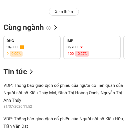
PHIẾU
Hủy
niêm
Xem thêm
yết
Theo
Cùng ngành
CÔNG
dõi
CỤ
đặc
ĐẦU
biệt
DHG
IMP
TƯ
94,800
36,700
Không
0
0.00%
-100
-0.27%
được
ký
XUẤT
quỹ
DỮ
Tin tức
LIỆU
Danh
mục
VDP: Thông báo giao dịch cổ phiếu của người có liên quan của
ETF
Người nội bộ Kiều Thúy Mai, Đinh Thị Hoàng Oanh, Nguyễn Thị
TIN
Cổ
Ánh Thủy
MỚI
phiếu
31/07/2026 11:52
chi
Ngành
tiết
VDP: Thông báo giao dịch cổ phiếu của Người nội bộ Kiều Hữu,
(-)
Trần Văn Đạt