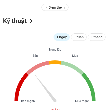
liệu
Xem thêm
Tâm
lý
Kỹ thuật
TIÊU
thị
DÙNG
trường
KHÔNG
THIẾT
1 ngày
1 tuần
1 tháng
YẾU
Trung lập
Bán
Mua
TIÊU
DÙNG
THIẾT
YẾU
Bán mạnh
Mua mạnh
CHĂM