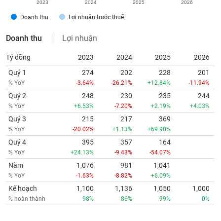
2023
2024
2025
2026
Doanh thu
Lợi nhuận trước thuế
Doanh thu
Lợi nhuận
Tỷ đồng
2023
2024
2025
2026
Quý 1
274
202
228
201
% YoY
-3.64%
-26.21%
+12.84%
-11.94%
Quý 2
248
230
235
244
% YoY
+6.53%
-7.20%
+2.19%
+4.03%
Quý 3
215
217
369
% YoY
-20.02%
+1.13%
+69.90%
Quý 4
395
357
164
% YoY
+24.13%
-9.43%
-54.07%
Năm
1,076
981
1,041
% YoY
-1.63%
-8.82%
+6.09%
Kế hoạch
1,100
1,136
1,050
1,000
% hoàn thành
98%
86%
99%
0%