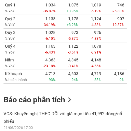
Quý 1
1,034
1,075
1,019
746
% YoY
-35.87%
+3.95%
-5.19%
-26.80%
Quý 2
1,138
1,175
1,124
907
% YoY
-34.19%
+3.28%
-4.33%
-19.37%
Quý 3
1,028
973
926
% YoY
-6.10%
-5.37%
-4.83%
Quý 4
1,163
1,122
1,078
% YoY
-6.43%
-3.51%
-3.91%
Năm
4,363
4,345
4,148
% YoY
-23.18%
-0.41%
-4.55%
Kế hoạch
4,713
4,603
4,719
4,186
% hoàn thành
93%
94%
88%
0%
Báo cáo phân tích
VCS: Khuyến nghị THEO DÕI với giá mục tiêu 41,992 đồng/cổ
phiếu
21/06/2026 17:00