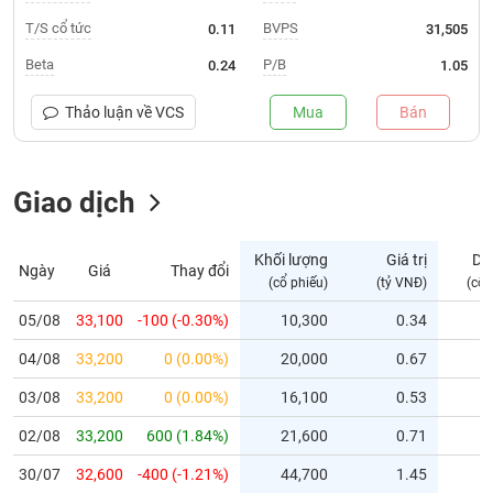
T/S cổ tức
BVPS
0.11
31,505
Trạng
thái
Beta
P/B
0.24
1.05
NGÀNH
cổ
phiếu
Thảo luận về
VCS
Mua
Bán
Quy
DOANH
mô
NGHIỆP
Giao dịch
thị
trường
Niêm
Khối lượng
Giá trị
Dư
Ngày
Giá
Thay đổi
CỔ
yết
(cổ phiếu)
(tỷ VNĐ)
(cổ 
PHIẾU
Niêm
05/08
33,100
-100 (-0.30%)
10,300
0.34
yết
mới
04/08
33,200
0 (0.00%)
20,000
0.67
PHÁI
Niêm
SINH
03/08
33,200
0 (0.00%)
16,100
0.53
yết
02/08
33,200
600 (1.84%)
21,600
0.71
bổ
sung
TRÁI
30/07
32,600
-400 (-1.21%)
44,700
1.45