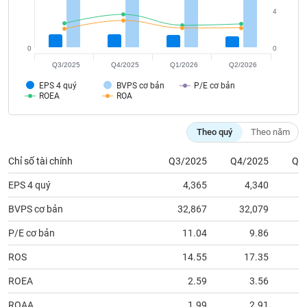
tài
4
chính
0
0
Q3/2025
Q4/2025
Q1/2026
Q2/2026
EPS 4 quý
BVPS cơ bản
P/E cơ bản
ROEA
ROA
Theo quý
Theo năm
Chỉ số tài chính
Q3/2025
Q4/2025
Q1
EPS 4 quý
4,365
4,340
BVPS cơ bản
32,867
32,079
3
P/E cơ bản
11.04
9.86
ROS
14.55
17.35
ROEA
2.59
3.56
ROAA
1.99
2.91