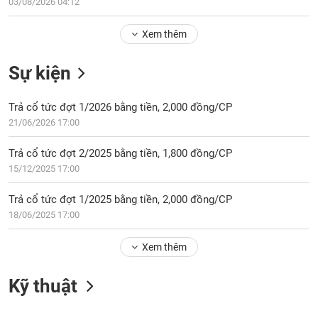
Tổng
03/08/2026 04:12
VS-
quan
SECTOR
Xem thêm
Giao
dịch
Sự kiện
Tài
chính
NĂNG
Trả cổ tức đợt 1/2026 bằng tiền, 2,000 đồng/CP
Phân
LƯỢNG
21/06/2026 17:00
tích
kỹ
Trả cổ tức đợt 2/2025 bằng tiền, 1,800 đồng/CP
thuật
15/12/2025 17:00
Hồ
NGUYÊN
sơ
Trả cổ tức đợt 1/2025 bằng tiền, 2,000 đồng/CP
VẬT
doanh
18/06/2025 17:00
LIỆU
nghiệp
Xem thêm
Tin
tức
sự
Kỹ thuật
CÔNG
kiện
NGHIỆP
Tài