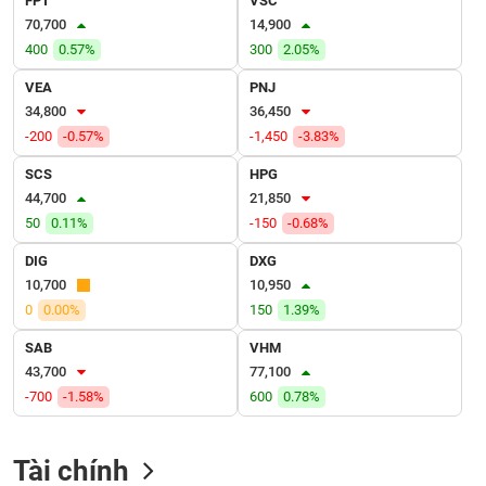
FPT
VSC
VỤ
70,700
14,900
TRUYỀN
400
0.57%
300
2.05%
THÔNG
VEA
PNJ
34,800
36,450
-200
-0.57%
-1,450
-3.83%
TIỆN
SCS
HPG
ÍCH
44,700
21,850
50
0.11%
-150
-0.68%
DIG
DXG
10,700
10,950
BẤT
0
0.00%
150
1.39%
ĐỘNG
SẢN
SAB
VHM
43,700
77,100
Mã
-700
-1.58%
600
0.78%
chứng
khoán
(-)
Tài chính