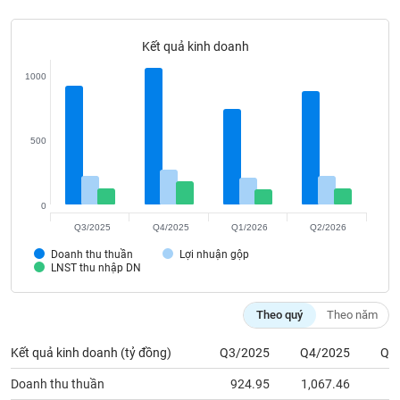
Tất cả
Cổ phiếu
Chỉ số
Chứng chỉ quỹ
Chứng q
Kết quả kinh doanh
Lãnh
đạo
1000
(-)
Tất cả
Người nội bộ
Người liên quan
Cổ đông lớn
500
Tin
tức
(-)
0
Q3/2025
Q4/2025
Q1/2026
Q2/2026
Bài
Doanh thu thuần
Lợi nhuận gộp
viết
LNST thu nhập DN
của
tác
giả
Theo quý
Theo năm
(-)
Kết quả kinh doanh (tỷ đồng)
Q3/2025
Q4/2025
Q1
Báo
Doanh thu thuần
924.95
1,067.46
7
cáo