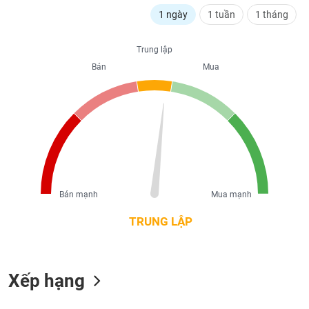
liệu
1 ngày
1 tuần
1 tháng
Tâm
Trung lập
lý
TIÊU
thị
Bán
Mua
DÙNG
trường
KHÔNG
THIẾT
YẾU
TIÊU
Bán mạnh
Mua mạnh
DÙNG
THIẾT
TRUNG LẬP
YẾU
Xếp hạng
CHĂM