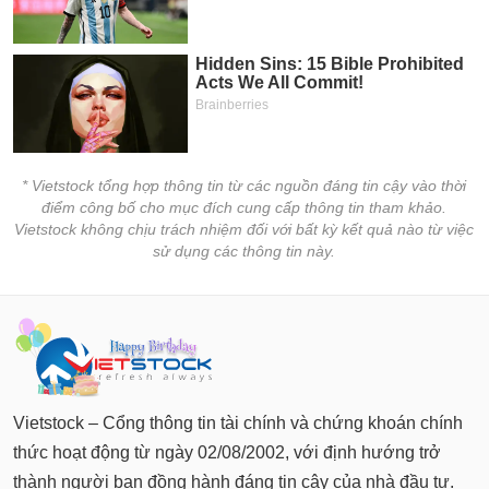
* Vietstock tổng hợp thông tin từ các nguồn đáng tin cậy vào thời
điểm công bố cho mục đích cung cấp thông tin tham khảo.
Vietstock không chịu trách nhiệm đối với bất kỳ kết quả nào từ việc
sử dụng các thông tin này.
Vietstock – Cổng thông tin tài chính và chứng khoán chính
thức hoạt động từ ngày 02/08/2002, với định hướng trở
thành người bạn đồng hành đáng tin cậy của nhà đầu tư.