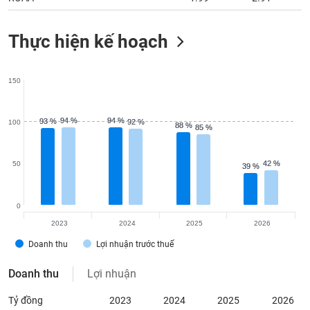
Thực hiện kế hoạch
150
94 %
94 %
94 %
94 %
93 %
93 %
92 %
92 %
100
88 %
88 %
85 %
85 %
42 %
42 %
50
39 %
39 %
0
2023
2024
2025
2026
Doanh thu
Lợi nhuận trước thuế
Doanh thu
Lợi nhuận
Tỷ đồng
2023
2024
2025
2026