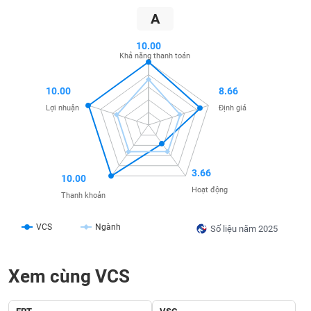
SÓC
A
SỨC
KHỎE
10.00
Khả năng thanh toán
10.00
8.66
TÀI
Lợi nhuận
Định giá
CHÍNH
3.66
10.00
CÔNG
Hoạt động
Thanh khoản
NGHỆ
THÔNG
VCS
Ngành
Số liệu năm 2025
TIN
Xem cùng VCS
DỊCH