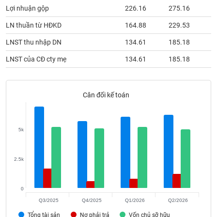
phân
Lợi nhuận gộp
226.16
275.16
2
tích
(-)
LN thuần từ HĐKD
164.88
229.53
1
LNST thu nhập DN
134.61
185.18
1
Thuật
ngữ
LNST của CĐ cty mẹ
134.61
185.18
1
(-)
Cân đối kế toán
Dịch
vụ
(-)
5k
Đào
tạo
2.5k
0
Sách
Q3/2025
Q4/2025
Q1/2026
Q2/2026
tài
Tổng tài sản
Nợ phải trả
Vốn chủ sỡ hữu