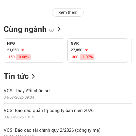
PHIẾU
Hủy
niêm
Xem thêm
yết
Theo
Cùng ngành
CÔNG
dõi
CỤ
đặc
ĐẦU
biệt
HPG
GVR
TƯ
21,850
27,850
Không
-150
-0.68%
-300
-1.07%
được
ký
XUẤT
quỹ
DỮ
Tin tức
LIỆU
Danh
mục
VCS: Thay đổi nhân sự
ETF
04/08/2026 09:34
TIN
Cổ
MỚI
VCS: Báo cáo quản trị công ty bán niên 2026
phiếu
03/08/2026 10:15
chi
Ngành
tiết
(-)
VCS: Báo cáo tài chính quý 2/2026 (công ty mẹ)