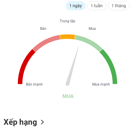
liệu
1 ngày
1 tuần
1 tháng
Tâm
Trung lập
lý
TIÊU
Bán
Mua
thị
DÙNG
trường
KHÔNG
THIẾT
YẾU
TIÊU
Bán mạnh
Mua mạnh
DÙNG
THIẾT
MUA
YẾU
Xếp hạng
CHĂM