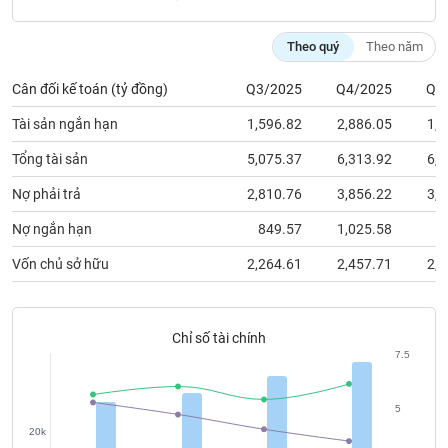
chính
Theo quý
Theo năm
Cân đối kế toán (tỷ đồng)
Q3/2025
Q4/2025
Q1
Công
cụ
Tài sản ngắn hạn
1,596.82
2,886.05
1,7
đầu
tư
Tổng tài sản
5,075.37
6,313.92
6,6
Nợ phải trả
2,810.76
3,856.22
3,8
Nợ ngắn hạn
849.57
1,025.58
8
Truyền
Vốn chủ sở hữu
2,264.61
2,457.71
2,7
thông
tài
chính
Chỉ số tài chính
7.5
Dữ
5
liệu
20k