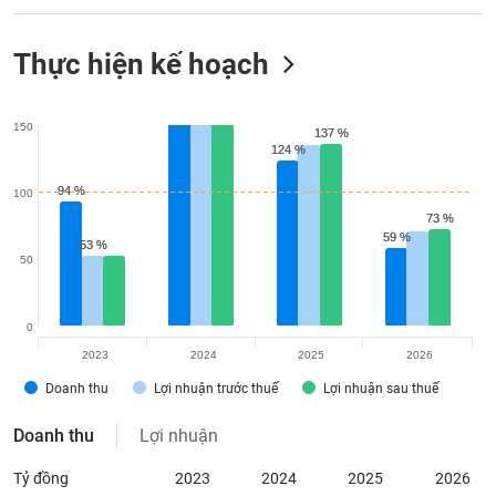
Thực hiện kế hoạch
150
137 %
137 %
124 %
124 %
94 %
94 %
100
73 %
73 %
59 %
59 %
53 %
53 %
50
0
2023
2024
2025
2026
Doanh thu
Lợi nhuận trước thuế
Lợi nhuận sau thuế
Doanh thu
Lợi nhuận
Tỷ đồng
2023
2024
2025
2026