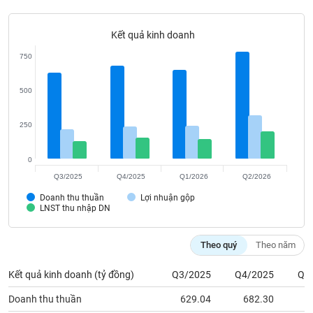
Tất cả
Cổ phiếu
Chỉ số
Chứng chỉ quỹ
Chứng q
Kết quả kinh doanh
Lãnh
đạo
750
(-)
Tất cả
Người nội bộ
Người liên quan
Cổ đông lớn
500
250
Tin
tức
(-)
0
Q3/2025
Q4/2025
Q1/2026
Q2/2026
Bài
Doanh thu thuần
Lợi nhuận gộp
viết
LNST thu nhập DN
của
tác
giả
Theo quý
Theo năm
(-)
Kết quả kinh doanh (tỷ đồng)
Q3/2025
Q4/2025
Q1
Báo
Doanh thu thuần
629.04
682.30
6
cáo