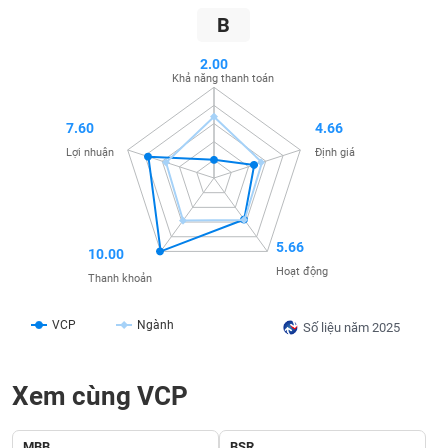
SÓC
B
SỨC
KHỎE
2.00
Khả năng thanh toán
7.60
4.66
TÀI
Lợi nhuận
Định giá
CHÍNH
5.66
10.00
CÔNG
Hoạt động
Thanh khoản
NGHỆ
THÔNG
VCP
Ngành
Số liệu năm 2025
TIN
Xem cùng VCP
DỊCH
MBB
BSR