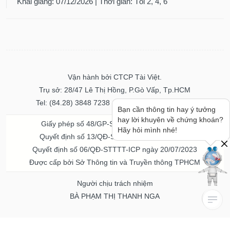
Khai giảng: 07/12/2026 | Thời gian: Tối 2, 4, 6
Vận hành bởi CTCP Tài Việt.
Trụ sở: 28/47 Lê Thị Hồng, P.Gò Vấp, Tp.HCM
Tel: (84.28) 3848 7238 - Fax: (84.28) 3848 7237
Bạn cần thông tin hay ý tưởng
hay lời khuyên về chứng khoán?
Giấy phép số 48/GP-STTTT ngày 04/11/2016
Hãy hỏi mình nhé!
Quyết định số 13/QĐ-STTTT ngày 02/11/2017
Quyết định số 06/QĐ-STTTT-ICP ngày 20/07/2023
Được cấp bởi Sở Thông tin và Truyền thông TPHCM
Người chịu trách nhiệm
BÀ PHẠM THỊ THANH NGA