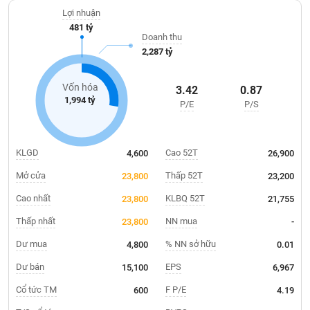
Giá
điện Xuân Minh (15MW), Nhà máy Thủy điện Nậm La (27MW),
tích
Lợi nhuận
Nhà máy Thủy điện Tắt Ngoẵng (7MW) và Nhà máy Thủy điện
Đặt
481 tỷ
Biểu
Đăkglun (18MW).
lệnh
Doanh thu
đồ
ĐÔNG
2,287 tỷ
Nước
tài
DƯƠNG
ngoài
chính
Vốn hóa
3.42
0.87
Tự
1,994 tỷ
P/E
P/S
TÀI
doanh
CHÍNH
Ảnh
CÁ
hưởng
NHÂN
KLGD
Cao 52T
4,600
26,900
chỉ
số
Mở cửa
Thấp 52T
23,800
23,200
Biến
Cao nhất
KLBQ 52T
23,800
21,755
PHÂN
động
TÍCH
Thấp nhất
NN mua
23,800
-
cổ
VIETSTOCKFINANCE
phiếu
Dư mua
% NN sở hữu
4,800
0.01
Giao
Dư bán
EPS
15,100
6,967
dịch
Cổ tức TM
F P/E
600
4.19
VĨ
nội
MÔ
bộ