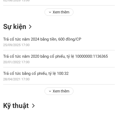
02/08/2026 15:06
Tổng
VS-
quan
SECTOR
Xem thêm
Giao
dịch
Sự kiện
Tài
chính
NĂNG
Trả cổ tức năm 2024 bằng tiền, 600 đồng/CP
Phân
LƯỢNG
25/09/2025 17:00
tích
kỹ
Trả cổ tức năm 2020 bằng cổ phiếu, tỷ lệ 10000000:1136365
thuật
20/01/2022 17:00
Hồ
NGUYÊN
sơ
Trả cổ tức bằng cổ phiếu, tỷ lệ 100:32
VẬT
doanh
28/04/2021 17:00
LIỆU
nghiệp
Xem thêm
Tin
tức
sự
Kỹ thuật
CÔNG
kiện
NGHIỆP
Tài