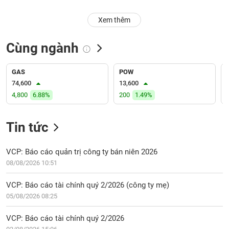
PHIẾU
Hủy
niêm
Xem thêm
yết
Theo
Cùng ngành
CÔNG
dõi
CỤ
đặc
ĐẦU
biệt
GAS
POW
TƯ
74,600
13,600
Không
4,800
6.88%
200
1.49%
được
ký
XUẤT
quỹ
Tin tức
DỮ
LIỆU
Danh
mục
VCP: Báo cáo quản trị công ty bán niên 2026
ETF
08/08/2026 10:51
TIN
Cổ
MỚI
VCP: Báo cáo tài chính quý 2/2026 (công ty mẹ)
phiếu
05/08/2026 08:25
chi
Ngành
tiết
(-)
VCP: Báo cáo tài chính quý 2/2026