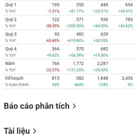
Quý 1
193
350
440
654
% YoY
-1.21%
+81.77%
+25.51%
+48.61%
Quý 2
122
371
536
785
% YoY
-36.59%
+203.56%
+44.50%
+46.62%
Quý 3
93
482
629
% YoY
-65.65%
+419.80%
+30.55%
Quý 4
364
570
682
% YoY
+9.62%
+56.58%
+19.80%
Năm
766
1,772
2,287
% YoY
-22.57%
+131.33%
+29.02%
Kế hoạch
815
382
1,848
2,436
% hoàn thành
94%
464%
124%
0%
Báo cáo phân tích
Tài liệu