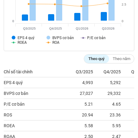
tài
2.5
chính
0
0
Q3/2025
Q4/2025
Q1/2026
Q2/2026
EPS 4 quý
BVPS cơ bản
P/E cơ bản
ROEA
ROA
Theo quý
Theo năm
Chỉ số tài chính
Q3/2025
Q4/2025
Q1
EPS 4 quý
4,993
5,292
BVPS cơ bản
27,027
29,332
3
P/E cơ bản
5.21
4.65
ROS
20.94
23.36
ROEA
5.58
5.95
ROAA
2.50
2.47