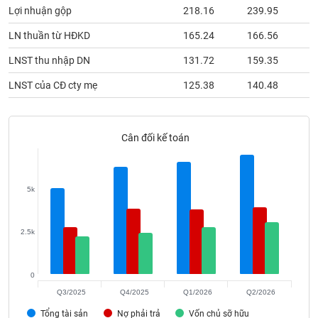
phân
Lợi nhuận gộp
218.16
239.95
2
tích
(-)
LN thuần từ HĐKD
165.24
166.56
1
LNST thu nhập DN
131.72
159.35
1
Thuật
ngữ
LNST của CĐ cty mẹ
125.38
140.48
1
(-)
Cân đối kế toán
Dịch
vụ
(-)
5k
Đào
tạo
2.5k
0
Sách
Q3/2025
Q4/2025
Q1/2026
Q2/2026
tài
Tổng tài sản
Nợ phải trả
Vốn chủ sỡ hữu