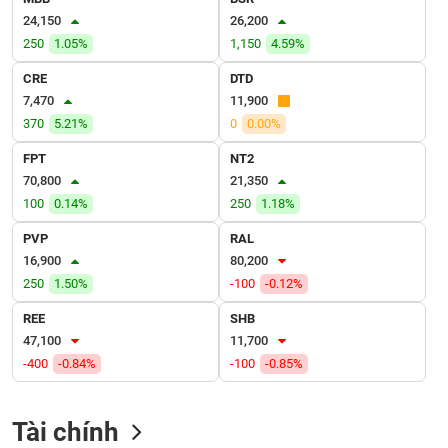
VỤ
24,150
26,200
TRUYỀN
250
1.05%
1,150
4.59%
THÔNG
CRE
DTD
7,470
11,900
370
5.21%
0
0.00%
TIỆN
FPT
NT2
ÍCH
70,800
21,350
100
0.14%
250
1.18%
PVP
RAL
16,900
80,200
BẤT
250
1.50%
-100
-0.12%
ĐỘNG
SẢN
REE
SHB
47,100
11,700
Mã
-400
-0.84%
-100
-0.85%
chứng
khoán
(-)
Tài chính