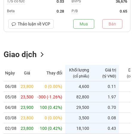
T/S cổ tức
BVPS
0.03
36,676
Trạng
Beta
P/B
0.28
0.65
thái
NGÀNH
cổ
Thảo luận về
VCP
Mua
Bán
phiếu
Quy
DOANH
mô
Giao dịch
NGHIỆP
thị
trường
Niêm
Khối lượng
Giá trị
Dư
Ngày
Giá
Thay đổi
CỔ
yết
(cổ phiếu)
(tỷ VNĐ)
(cổ 
PHIẾU
Niêm
06/08
23,800
0 (0.00%)
4,600
0.11
yết
05/08
23,500
-300 (-1.26%)
82,800
1.97
mới
PHÁI
Niêm
SINH
04/08
23,900
100 (0.42%)
29,500
0.70
yết
03/08
23,800
0 (0.00%)
3,500
0.08
bổ
sung
TRÁI
02/08
23,800
100 (0.42%)
18,100
0.43