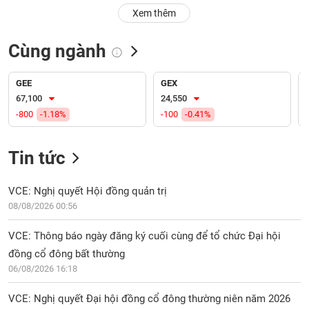
PHIẾU
Hủy
Xem thêm
niêm
yết
Cùng ngành
Theo
CÔNG
dõi
CỤ
đặc
GEE
GEX
ĐẦU
biệt
67,100
24,550
TƯ
-800
-1.18%
-100
-0.41%
Không
được
ký
Tin tức
XUẤT
quỹ
DỮ
LIỆU
Danh
VCE: Nghị quyết Hội đồng quản trị
mục
08/08/2026 00:56
ETF
TIN
VCE: Thông báo ngày đăng ký cuối cùng để tổ chức Đại hội
Cổ
MỚI
đồng cổ đông bất thường
phiếu
06/08/2026 16:18
chi
Ngành
tiết
(-)
VCE: Nghị quyết Đại hội đồng cổ đông thường niên năm 2026