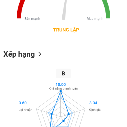
liệu
Tâm
Bán mạnh
Mua mạnh
lý
TIÊU
thị
TRUNG LẬP
DÙNG
trường
KHÔNG
THIẾT
YẾU
Xếp hạng
B
TIÊU
DÙNG
10.00
THIẾT
Khả năng thanh toán
YẾU
3.60
3.34
Lợi nhuận
Định giá
CHĂM