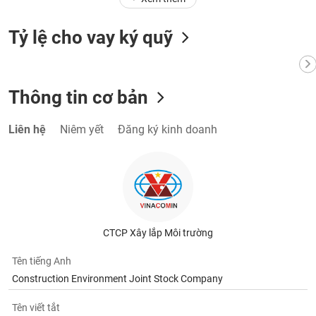
chính
Tỷ lệ cho vay ký quỹ
Công
cụ
Thông tin cơ bản
đầu
tư
Liên hệ
Niêm yết
Đăng ký kinh doanh
Truyền
thông
tài
chính
CTCP Xây lắp Môi trường
Tên tiếng Anh
Construction Environment Joint Stock Company
Dữ
liệu
Tên viết tắt