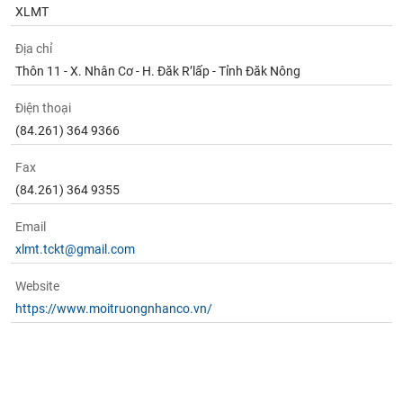
tài
XLMT
chính
Địa chỉ
Thôn 11 - X. Nhân Cơ - H. Đăk R’lấp - Tỉnh Đăk Nông
Điện thoại
(84.261) 364 9366
Fax
(84.261) 364 9355
Email
xlmt.tckt@gmail.com
Website
https://www.moitruongnhanco.vn/