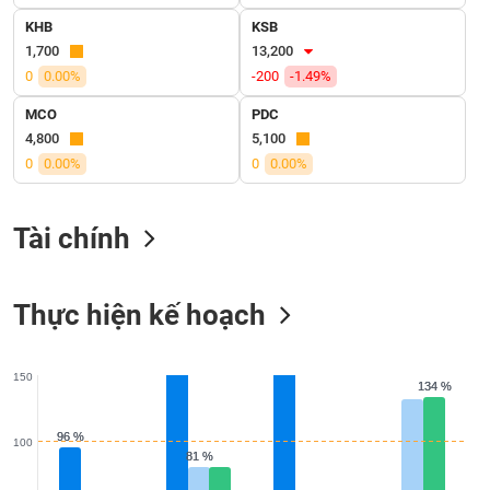
VỤ
KHB
KSB
TRUYỀN
1,700
13,200
THÔNG
0
0.00%
-200
-1.49%
MCO
PDC
4,800
5,100
TIỆN
0
0.00%
0
0.00%
ÍCH
Tài chính
BẤT
Thực hiện kế hoạch
ĐỘNG
SẢN
150
134 %
134 %
Mã
chứng
khoán
96 %
96 %
100
(-)
81 %
81 %