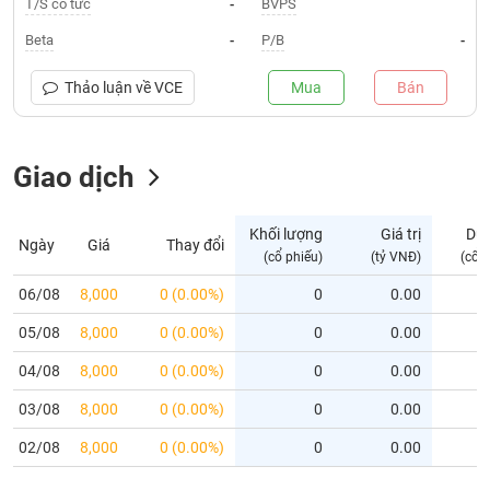
T/S cổ tức
BVPS
-
Trạng
Beta
P/B
-
-
thái
NGÀNH
cổ
Thảo luận về
VCE
Mua
Bán
phiếu
Quy
Giao dịch
DOANH
mô
NGHIỆP
thị
trường
Khối lượng
Giá trị
Dư
Ngày
Giá
Thay đổi
Niêm
(cổ phiếu)
(tỷ VNĐ)
(cổ 
CỔ
yết
PHIẾU
06/08
8,000
0 (0.00%)
0
0.00
Niêm
05/08
yết
8,000
0 (0.00%)
0
0.00
mới
PHÁI
04/08
8,000
0 (0.00%)
0
0.00
Niêm
SINH
03/08
8,000
0 (0.00%)
0
0.00
yết
bổ
02/08
8,000
0 (0.00%)
0
0.00
sung
TRÁI