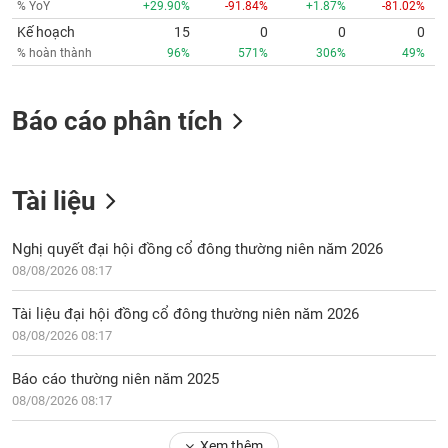
% YoY
+29.90%
-91.84%
+1.87%
-81.02%
phân
tích
Kế hoạch
15
0
0
0
(-)
% hoàn thành
96%
571%
306%
49%
Thuật
Báo cáo phân tích
ngữ
(-)
Tài liệu
Dịch
vụ
(-)
Nghị quyết đại hội đồng cổ đông thường niên năm 2026
08/08/2026 08:17
Đào
Tài liệu đại hội đồng cổ đông thường niên năm 2026
tạo
08/08/2026 08:17
Báo cáo thường niên năm 2025
08/08/2026 08:17
Sách
tài
Xem thêm