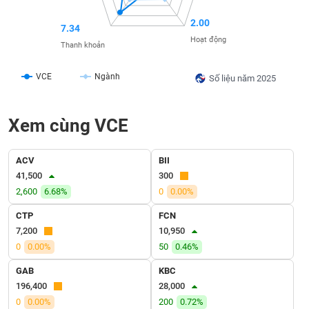
SÓC
SỨC
2.00
7.34
KHỎE
Hoạt động
Thanh khoản
VCE
Ngành
Số liệu năm 2025
TÀI
CHÍNH
Xem cùng VCE
ACV
BII
41,500
300
CÔNG
2,600
6.68%
0
0.00%
NGHỆ
THÔNG
CTP
FCN
TIN
7,200
10,950
0
0.00%
50
0.46%
GAB
KBC
196,400
28,000
DỊCH
0
0.00%
200
0.72%