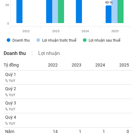
Tất cả
Cổ phiếu
Chỉ số
Chứng chỉ quỹ
Chứng q
49 %
49 %
50
Lãnh
đạo
0
(-)
2022
2023
2024
2025
Tất cả
Người nội bộ
Người liên quan
Cổ đông lớn
Doanh thu
Lợi nhuận trước thuế
Lợi nhuận sau thuế
Doanh thu
Lợi nhuận
Tin
tức
Tỷ đồng
2022
2023
2024
2025
(-)
Quý 1
% YoY
Bài
Quý 2
viết
của
% YoY
tác
Quý 3
giả
(-)
% YoY
Quý 4
% YoY
Báo
Năm
14
1
1
0
cáo