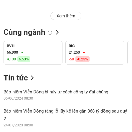
Trạng
Xem thêm
thái
NGÀNH
cổ
phiếu
Cùng ngành
Quy
DOANH
mô
BVH
BIC
NGHIỆP
thị
66,900
21,250
trường
4,100
6.53%
-50
-0.23%
Niêm
CỔ
yết
Tin tức
PHIẾU
Niêm
yết
Bảo hiểm Viễn Đông bị hủy tư cách công ty đại chúng
mới
06/06/2024 08:30
PHÁI
Niêm
SINH
Bảo hiểm Viễn Đông tăng lỗ lũy kế lên gần 368 tỷ đồng sau quý
yết
bổ
2
sung
24/07/2023 08:00
TRÁI