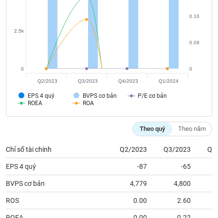
phân
tích
0.16
(-)
2.5k
0.08
Thuật
ngữ
(-)
0
0
Q2/2023
Q3/2023
Q4/2023
Q1/2024
Dịch
EPS 4 quý
BVPS cơ bản
P/E cơ bản
ROEA
ROA
vụ
(-)
Theo quý
Theo năm
Đào
Chỉ số tài chính
Q2/2023
Q3/2023
Q4
tạo
EPS 4 quý
-87
-65
BVPS cơ bản
4,779
4,800
Sách
ROS
0.00
2.60
tài
ROEA
0.00
0.22