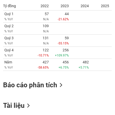
tài
chính
Tỷ đồng
2022
2023
2024
2025
Quý 1
57
44
% YoY
N/A
-21.62%
Quý 2
109
% YoY
N/A
Quý 3
131
59
% YoY
N/A
-55.15%
Quý 4
122
256
% YoY
-10.71%
+109.97%
Năm
427
456
482
% YoY
-58.65%
+6.75%
+5.71%
Báo cáo phân tích
Tài liệu