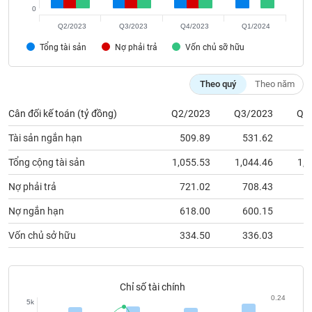
Tất cả
Cổ phiếu
Chỉ số
Chứng chỉ quỹ
Chứng q
0
Q2/2023
Q3/2023
Q4/2023
Q1/2024
Lãnh
Tổng tài sản
Nợ phải trả
Vốn chủ sỡ hữu
đạo
(-)
Theo quý
Theo năm
Tất cả
Người nội bộ
Người liên quan
Cổ đông lớn
Cân đối kế toán (tỷ đồng)
Q2/2023
Q3/2023
Q4
Tin
Tài sản ngắn hạn
509.89
531.62
5
tức
(-)
Tổng cộng tài sản
1,055.53
1,044.46
1,0
Nợ phải trả
721.02
708.43
7
Bài
viết
Nợ ngắn hạn
618.00
600.15
6
của
tác
Vốn chủ sở hữu
334.50
336.03
3
giả
(-)
Chỉ số tài chính
Báo
0.24
5k
cáo