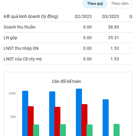
VỤ
Theo quý
Theo năm
TRUYỀN
THÔNG
Kết quả kinh doanh (tỷ đồng)
Q2/2023
Q3/2023
Q4
Doanh thu thuần
0.00
58.85
2
LN gộp
0.00
35.31
TIỆN
LNST thu nhập DN
0.00
1.53
ÍCH
LNST của CĐ cty mẹ
0.00
1.53
Cân đối kế toán
BẤT
ĐỘNG
1000
SẢN
Mã
chứng
500
khoán
(-)