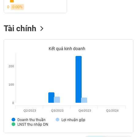
SÓC
0
0.00%
SỨC
KHỎE
Tài chính
TÀI
Kết quả kinh doanh
CHÍNH
200
CÔNG
100
NGHỆ
THÔNG
TIN
0
Q2/2023
Q3/2023
Q4/2023
Q1/2024
Doanh thu thuần
Lợi nhuận gộp
LNST thu nhập DN
DỊCH