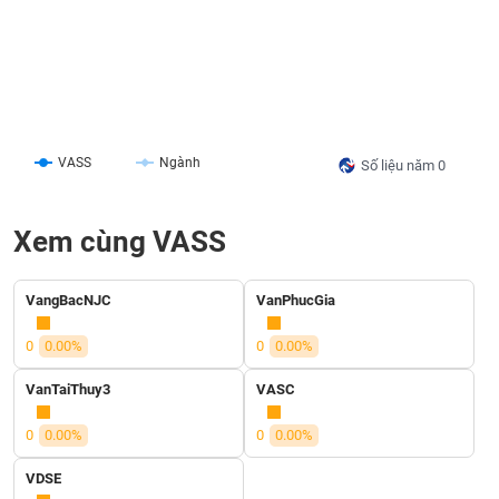
liệu
Tâm
lý
TIÊU
thị
DÙNG
trường
KHÔNG
THIẾT
VASS
Ngành
Số liệu năm 0
YẾU
Xem cùng VASS
TIÊU
VangBacNJC
VanPhucGia
DÙNG
THIẾT
0
0.00%
0
0.00%
YẾU
VanTaiThuy3
VASC
0
0.00%
0
0.00%
VDSE
CHĂM