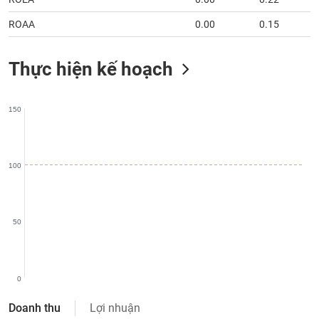
chính
ROAA
0.00
0.15
Thực hiện kế hoạch
Công
cụ
đầu
150
tư
100
Truyền
thông
tài
50
chính
0
Dữ
liệu
Doanh thu
Lợi nhuận