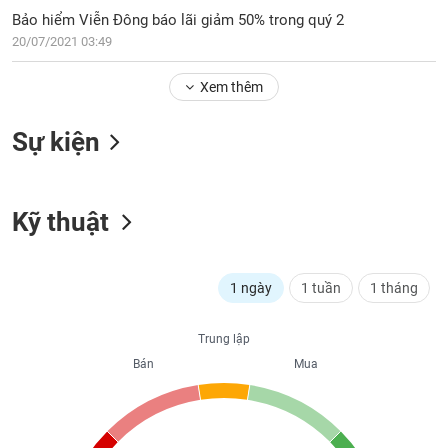
PHIẾU
Hủy
Bảo hiểm Viễn Đông báo lãi giảm 50% trong quý 2
niêm
20/07/2021 03:49
yết
Theo
Xem thêm
CÔNG
dõi
CỤ
đặc
ĐẦU
Sự kiện
biệt
TƯ
Không
được
Kỹ thuật
ký
XUẤT
quỹ
DỮ
LIỆU
Danh
1 ngày
1 tuần
1 tháng
mục
ETF
TIN
Trung lập
Cổ
MỚI
Bán
Mua
phiếu
chi
Ngành
tiết
(-)