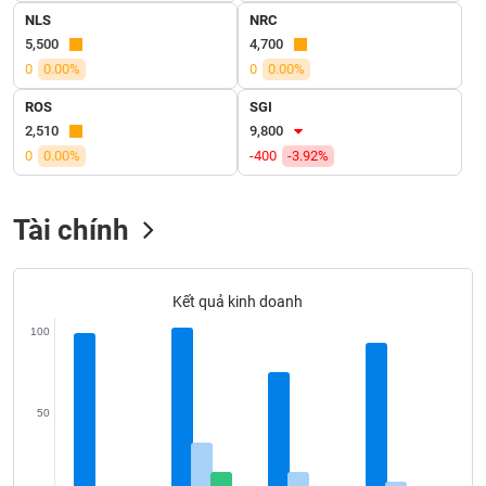
VỤ
NLS
NRC
TRUYỀN
5,500
4,700
THÔNG
0
0.00%
0
0.00%
ROS
SGI
2,510
9,800
0
0.00%
-400
-3.92%
TIỆN
ÍCH
Tài chính
BẤT
Kết quả kinh doanh
ĐỘNG
100
SẢN
Mã
chứng
50
khoán
(-)