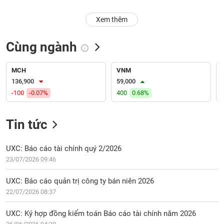
PHIẾU
Hủy
niêm
Xem thêm
yết
Theo
Cùng ngành
CÔNG
dõi
CỤ
đặc
ĐẦU
biệt
MCH
VNM
TƯ
136,900
59,000
Không
-100
-0.07%
400
0.68%
được
ký
XUẤT
quỹ
Tin tức
DỮ
LIỆU
Danh
mục
UXC: Báo cáo tài chính quý 2/2026
ETF
23/07/2026 09:46
TIN
Cổ
MỚI
UXC: Báo cáo quản trị công ty bán niên 2026
phiếu
22/07/2026 08:37
chi
Ngành
tiết
(-)
UXC: Ký hợp đồng kiểm toán Báo cáo tài chính năm 2026