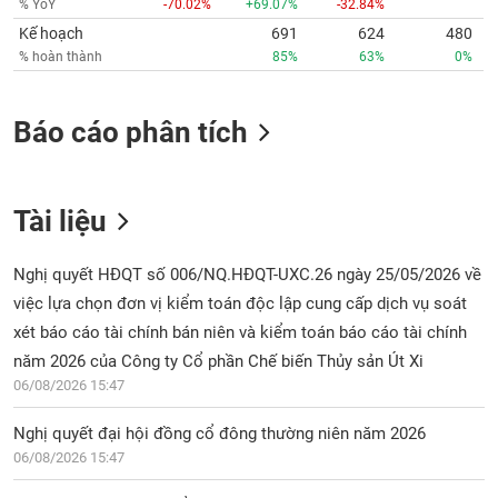
% YoY
-70.02%
+69.07%
-32.84%
Kế hoạch
691
624
480
% hoàn thành
85%
63%
0%
Báo cáo phân tích
Tài liệu
Nghị quyết HĐQT số 006/NQ.HĐQT-UXC.26 ngày 25/05/2026 về
việc lựa chọn đơn vị kiểm toán độc lập cung cấp dịch vụ soát
xét báo cáo tài chính bán niên và kiểm toán báo cáo tài chính
năm 2026 của Công ty Cổ phần Chế biến Thủy sản Út Xi
06/08/2026 15:47
Nghị quyết đại hội đồng cổ đông thường niên năm 2026
06/08/2026 15:47