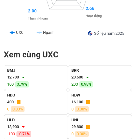
SÓC
SỨC
2.66
2.00
KHỎE
Hoạt động
Thanh khoản
UXC
Ngành
Số liệu năm 2025
TÀI
Xem cùng UXC
CHÍNH
BMJ
BRR
12,700
20,600
CÔNG
100
0.79%
200
0.98%
NGHỆ
HDO
HDW
THÔNG
400
16,100
TIN
0
0.00%
0
0.00%
HLD
HNI
13,900
29,800
-100
-0.71%
0
0.00%
DỊCH