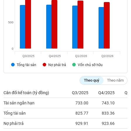
phân
tích
(-)
500
Thuật
ngữ
(-)
0
Q3/2025
Q4/2025
Q1/2026
Q2/2026
Dịch
vụ
Tổng tài sản
Nợ phải trả
Vốn chủ sỡ hữu
(-)
Theo quý
Theo năm
Đào
tạo
Cân đối kế toán (tỷ đồng)
Q3/2025
Q4/2025
Q1
Tài sản ngắn hạn
733.00
743.10
7
Tổng tài sản
825.77
833.36
8
Sách
Nợ phải trả
929.91
923.66
9
tài