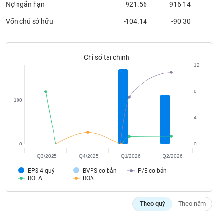
chính
Nợ ngắn hạn
921.56
916.14
9
Vốn chủ sở hữu
-104.14
-90.30
Công
Chỉ số tài chính
cụ
12
đầu
tư
8
100
4
Truyền
thông
tài
0
0
chính
Q3/2025
Q4/2025
Q1/2026
Q2/2026
EPS 4 quý
BVPS cơ bản
P/E cơ bản
ROEA
ROA
Dữ
Theo quý
Theo năm
liệu