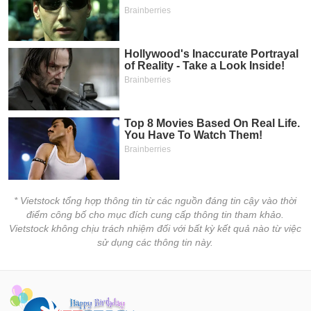
* Vietstock tổng hợp thông tin từ các nguồn đáng tin cậy vào thời
điểm công bố cho mục đích cung cấp thông tin tham khảo.
Vietstock không chịu trách nhiệm đối với bất kỳ kết quả nào từ việc
sử dụng các thông tin này.