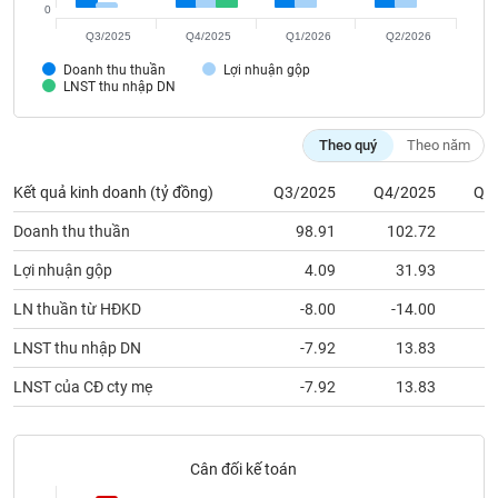
Tất cả
Cổ phiếu
Chỉ số
Chứng chỉ quỹ
Chứng q
0
Q3/2025
Q4/2025
Q1/2026
Q2/2026
Lãnh
Doanh thu thuần
Lợi nhuận gộp
đạo
LNST thu nhập DN
(-)
Theo quý
Theo năm
Tất cả
Người nội bộ
Người liên quan
Cổ đông lớn
Kết quả kinh doanh (tỷ đồng)
Q3/2025
Q4/2025
Q1
Tin
tức
Doanh thu thuần
98.91
102.72
(-)
Lợi nhuận gộp
4.09
31.93
Bài
LN thuần từ HĐKD
-8.00
-14.00
viết
của
LNST thu nhập DN
-7.92
13.83
tác
giả
LNST của CĐ cty mẹ
-7.92
13.83
(-)
Cân đối kế toán
Báo
cáo