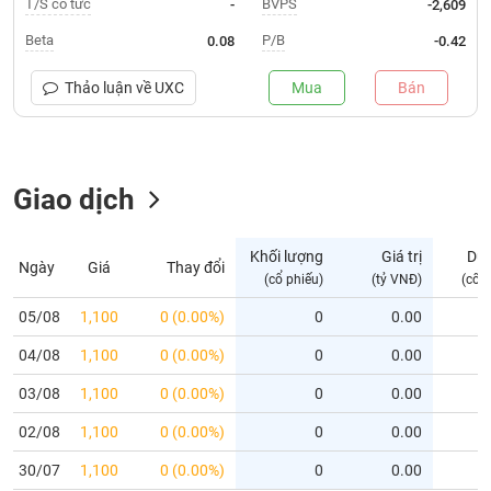
T/S cổ tức
BVPS
-
-2,609
Trạng
Beta
P/B
0.08
-0.42
thái
NGÀNH
cổ
Thảo luận về
UXC
Mua
Bán
phiếu
Quy
DOANH
mô
Giao dịch
NGHIỆP
thị
trường
Niêm
Khối lượng
Giá trị
Dư
Ngày
Giá
Thay đổi
CỔ
yết
(cổ phiếu)
(tỷ VNĐ)
(cổ 
PHIẾU
Niêm
05/08
1,100
0 (0.00%)
0
0.00
yết
04/08
1,100
0 (0.00%)
0
0.00
mới
PHÁI
Niêm
SINH
03/08
1,100
0 (0.00%)
0
0.00
yết
02/08
1,100
0 (0.00%)
0
0.00
bổ
sung
TRÁI
30/07
1,100
0 (0.00%)
0
0.00