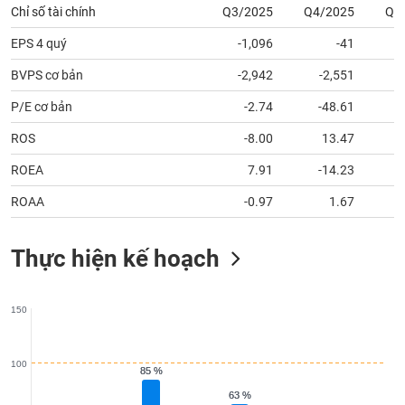
tài
Chỉ số tài chính
Q3/2025
Q4/2025
Q1
chính
EPS 4 quý
-1,096
-41
BVPS cơ bản
-2,942
-2,551
P/E cơ bản
-2.74
-48.61
ROS
-8.00
13.47
ROEA
7.91
-14.23
ROAA
-0.97
1.67
Thực hiện kế hoạch
150
100
85 %
85 %
63 %
63 %