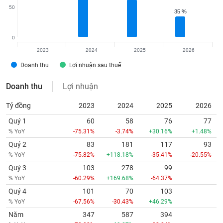
50
35 %
35 %
0
2023
2024
2025
2026
Doanh thu
Lợi nhuận sau thuế
Doanh thu
Lợi nhuận
Tỷ đồng
2023
2024
2025
2026
Quý 1
60
58
76
77
% YoY
-75.31%
-3.74%
+30.16%
+1.48%
Quý 2
83
181
117
93
% YoY
-75.82%
+118.18%
-35.41%
-20.55%
Quý 3
103
278
99
% YoY
-60.29%
+169.68%
-64.37%
Quý 4
101
70
103
% YoY
-67.56%
-30.43%
+46.29%
Năm
347
587
394