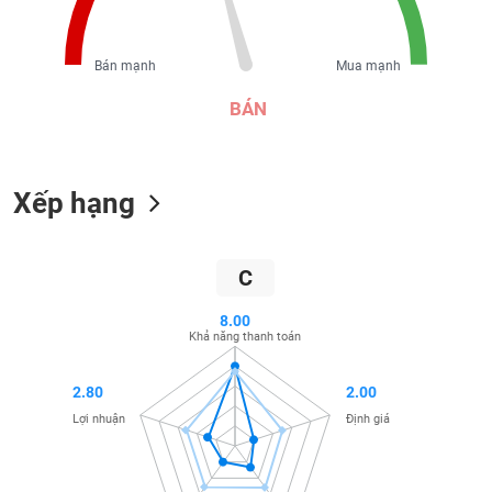
liệu
Tâm
Bán mạnh
Mua mạnh
lý
TIÊU
BÁN
thị
DÙNG
trường
KHÔNG
THIẾT
YẾU
Xếp hạng
C
TIÊU
DÙNG
8.00
Khả năng thanh toán
THIẾT
YẾU
2.80
2.00
Lợi nhuận
Định giá
CHĂM