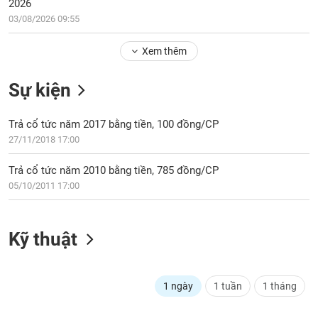
Tổng
2026
VS-
quan
03/08/2026 09:55
SECTOR
Giao
Xem thêm
dịch
Tài
Sự kiện
chính
NĂNG
Phân
LƯỢNG
Trả cổ tức năm 2017 bằng tiền, 100 đồng/CP
tích
27/11/2018 17:00
kỹ
thuật
Trả cổ tức năm 2010 bằng tiền, 785 đồng/CP
Hồ
05/10/2011 17:00
NGUYÊN
sơ
VẬT
doanh
LIỆU
nghiệp
Kỹ thuật
Tin
tức
sự
1 ngày
1 tuần
1 tháng
CÔNG
kiện
NGHIỆP
Tài