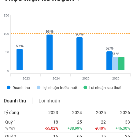
150
98 %
98 %
100
90 %
90 %
59 %
59 %
52 %
52 %
50
37 %
37 %
0
2023
2024
2025
2026
Doanh thu
Lợi nhuận trước thuế
Lợi nhuận sau thuế
Doanh thu
Lợi nhuận
Tỷ đồng
2023
2024
2025
2026
Quý 1
18
25
22
33
% YoY
-55.02%
+38.99%
-9.40%
+46.30%
Quý 2
16
66
75
26