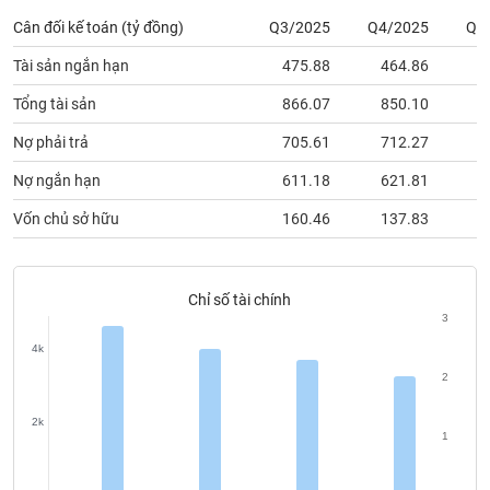
chính
Cân đối kế toán (tỷ đồng)
Q3/2025
Q4/2025
Q1
Tài sản ngắn hạn
475.88
464.86
4
Tổng tài sản
866.07
850.10
8
Công
cụ
Nợ phải trả
705.61
712.27
7
đầu
tư
Nợ ngắn hạn
611.18
621.81
6
Vốn chủ sở hữu
160.46
137.83
1
Truyền
Chỉ số tài chính
thông
3
tài
chính
4k
2
2k
1
Dữ
liệu