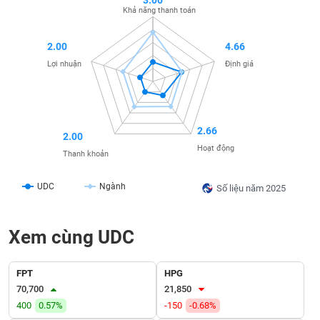
3.00
SÓC
Khả năng thanh toán
SỨC
KHỎE
2.00
4.66
Lợi nhuận
Định giá
TÀI
CHÍNH
2.66
2.00
Hoạt động
Thanh khoản
UDC
Ngành
Số liệu năm 2025
CÔNG
NGHỆ
THÔNG
Xem cùng UDC
TIN
FPT
HPG
70,700
21,850
400
0.57%
-150
-0.68%
DỊCH