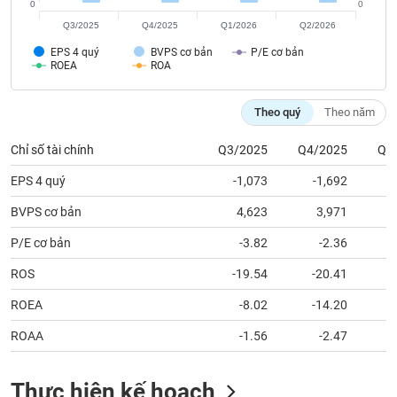
tài
0
0
chính
Q3/2025
Q4/2025
Q1/2026
Q2/2026
EPS 4 quý
BVPS cơ bản
P/E cơ bản
ROEA
ROA
Theo quý
Theo năm
Chỉ số tài chính
Q3/2025
Q4/2025
Q1
EPS 4 quý
-1,073
-1,692
BVPS cơ bản
4,623
3,971
P/E cơ bản
-3.82
-2.36
ROS
-19.54
-20.41
ROEA
-8.02
-14.20
ROAA
-1.56
-2.47
Thực hiện kế hoạch