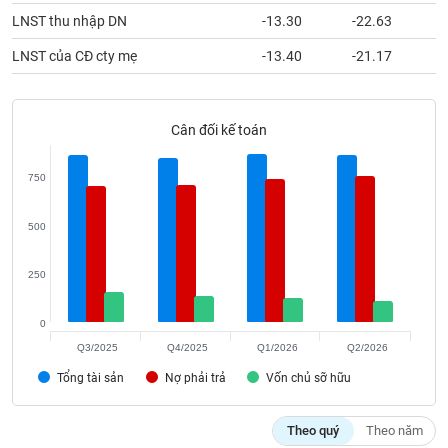
phân
LNST thu nhập DN
-13.30
-22.63
tích
(-)
LNST của CĐ cty mẹ
-13.40
-21.17
Thuật
ngữ
Cân đối kế toán
(-)
750
Dịch
vụ
(-)
500
250
Đào
tạo
0
Q3/2025
Q4/2025
Q1/2026
Q2/2026
Tổng tài sản
Nợ phải trả
Vốn chủ sỡ hữu
Sách
tài
Theo quý
Theo năm