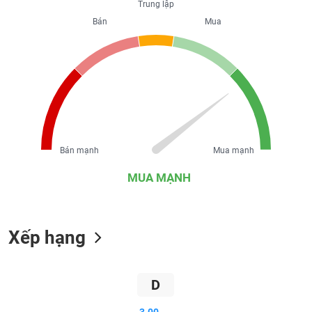
Trung lập
liệu
Bán
Mua
Tâm
lý
TIÊU
thị
DÙNG
trường
KHÔNG
THIẾT
YẾU
Bán mạnh
Mua mạnh
MUA MẠNH
TIÊU
DÙNG
THIẾT
YẾU
Xếp hạng
D
CHĂM