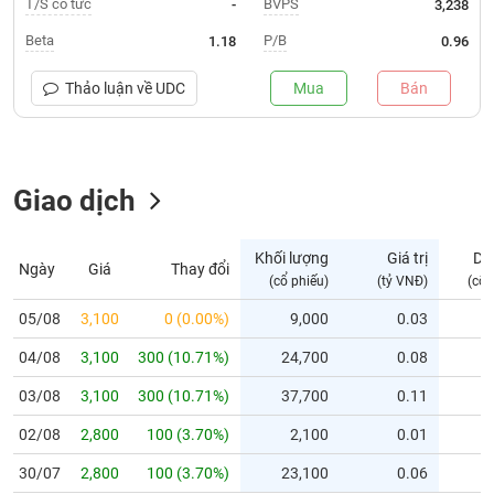
T/S cổ tức
BVPS
-
3,238
Trạng
Beta
P/B
1.18
0.96
thái
NGÀNH
cổ
Thảo luận về
UDC
Mua
Bán
phiếu
Quy
DOANH
mô
Giao dịch
NGHIỆP
thị
trường
Niêm
Khối lượng
Giá trị
Dư
Ngày
Giá
Thay đổi
CỔ
yết
(cổ phiếu)
(tỷ VNĐ)
(cổ 
PHIẾU
Niêm
05/08
3,100
0 (0.00%)
9,000
0.03
yết
04/08
3,100
300 (10.71%)
24,700
0.08
mới
PHÁI
Niêm
SINH
03/08
3,100
300 (10.71%)
37,700
0.11
yết
02/08
2,800
100 (3.70%)
2,100
0.01
bổ
sung
TRÁI
30/07
2,800
100 (3.70%)
23,100
0.06