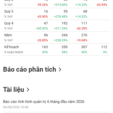
% YoY
-59.26%
+315.80%
+14.25%
-65.94%
Quý 3
16
59
68
% YoY
-43.90%
+278.48%
+14.52%
Quý 4
47
192
111
% YoY
+85.92%
+311.29%
-42.29%
Năm
96
344
276
% YoY
-26.85%
+258.39%
-19.68%
Kế hoạch
163
350
307
112
% hoàn thành
59%
98%
90%
0%
Báo cáo phân tích
Tài liệu
Báo cáo tình hình quản trị 6 tháng đầu năm 2026
06/08/2026 10:48