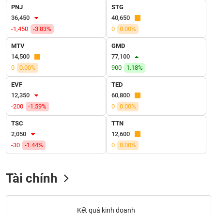
VỤ
PNJ
STG
TRUYỀN
36,450
40,650
THÔNG
-1,450
-3.83%
0
0.00%
MTV
GMD
14,500
77,100
0
0.00%
900
1.18%
TIỆN
ÍCH
EVF
TED
12,350
60,800
-200
-1.59%
0
0.00%
TSC
TTN
BẤT
2,050
12,600
ĐỘNG
-30
-1.44%
0
0.00%
SẢN
Tài chính
Mã
chứng
khoán
(-)
Kết quả kinh doanh