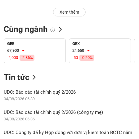
PHIẾU
Hủy
niêm
Xem thêm
yết
Theo
Cùng ngành
CÔNG
dõi
CỤ
đặc
ĐẦU
biệt
GEE
GEX
TƯ
67,900
24,650
Không
-2,000
-2.86%
-50
-0.20%
được
ký
XUẤT
quỹ
Tin tức
DỮ
LIỆU
Danh
mục
UDC: Báo cáo tài chính quý 2/2026
ETF
04/08/2026 06:39
TIN
Cổ
MỚI
UDC: Báo cáo tài chính quý 2/2026 (công ty mẹ)
phiếu
04/08/2026 06:36
chi
Ngành
tiết
(-)
UDC: Công ty đã ký Hợp đồng với đơn vị kiểm toán BCTC năm