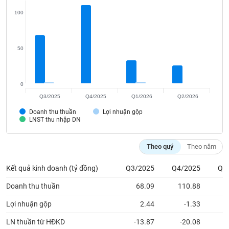
Tất cả
Cổ phiếu
Chỉ số
Chứng chỉ quỹ
Chứng q
100
Lãnh
đạo
(-)
50
Tất cả
Người nội bộ
Người liên quan
Cổ đông lớn
0
Tin
Q3/2025
Q4/2025
Q1/2026
Q2/2026
tức
(-)
Doanh thu thuần
Lợi nhuận gộp
LNST thu nhập DN
Bài
Theo quý
Theo năm
viết
của
tác
Kết quả kinh doanh (tỷ đồng)
Q3/2025
Q4/2025
Q1
giả
(-)
Doanh thu thuần
68.09
110.88
Lợi nhuận gộp
2.44
-1.33
Báo
LN thuần từ HĐKD
-13.87
-20.08
cáo