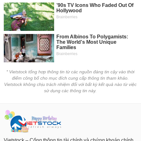
tài
chính
* Vietstock tổng hợp thông tin từ các nguồn đáng tin cậy vào thời
điểm công bố cho mục đích cung cấp thông tin tham khảo.
Vietstock không chịu trách nhiệm đối với bất kỳ kết quả nào từ việc
sử dụng các thông tin này.
Vietstock – Cổng thông tin tài chính và chứng khoán chính