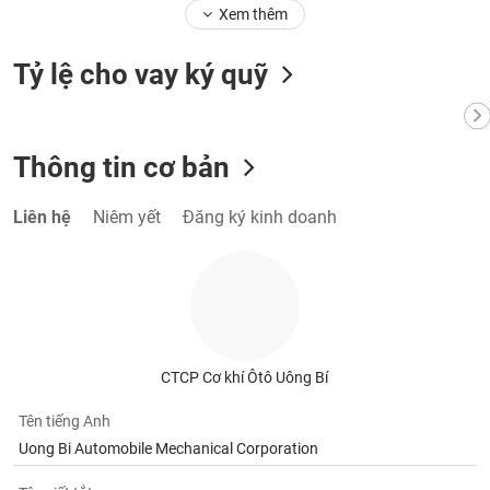
Tất cả
Cổ phiếu
Chỉ số
Chứng chỉ quỹ
Chứng q
Xem thêm
Lãnh
Tỷ lệ cho vay ký quỹ
đạo
(-)
Tất cả
Người nội bộ
Người liên quan
Cổ đông lớn
Thông tin cơ bản
Tin
Liên hệ
Niêm yết
Đăng ký kinh doanh
tức
(-)
Bài
viết
của
tác
CTCP Cơ khí Ôtô Uông Bí
giả
(-)
Tên tiếng Anh
Uong Bi Automobile Mechanical Corporation
Báo
cáo