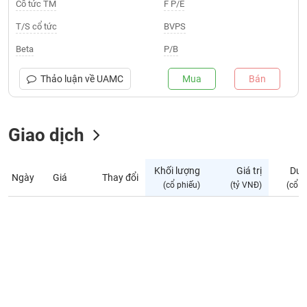
Giá
Cổ tức TM
F P/E
tích
Đặt
T/S cổ tức
BVPS
Biểu
lệnh
đồ
ĐÔNG
Beta
P/B
Nước
tài
DƯƠNG
ngoài
chính
Thảo luận về
UAMC
Mua
Bán
Tự
TÀI
doanh
CHÍNH
Giao dịch
Ảnh
CÁ
hưởng
NHÂN
chỉ
Khối lượng
Giá trị
Dư 
số
Ngày
Giá
Thay đổi
(cổ phiếu)
(tỷ VNĐ)
(cổ p
Biến
PHÂN
động
TÍCH
cổ
VIETSTOCKFINANCE
phiếu
Giao
dịch
VĨ
nội
MÔ
bộ