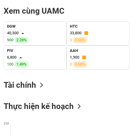
liệu
Xem cùng UAMC
Tâm
lý
TIÊU
DGW
HTC
thị
DÙNG
40,300
33,800
trường
KHÔNG
900
2.28%
0
0.00%
THIẾT
PIV
AAH
YẾU
6,800
1,900
100
1.49%
0
0.00%
TIÊU
Tài chính
DÙNG
THIẾT
YẾU
Thực hiện kế hoạch
150
CHĂM