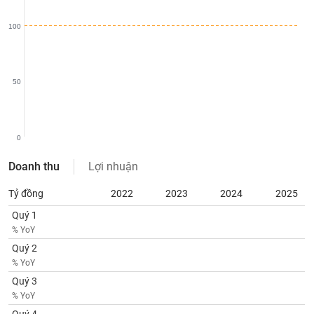
SÓC
SỨC
100
KHỎE
50
TÀI
CHÍNH
0
Doanh thu
Lợi nhuận
CÔNG
Tỷ đồng
2022
2023
2024
2025
NGHỆ
Quý 1
THÔNG
% YoY
TIN
Quý 2
% YoY
Quý 3
% YoY
DỊCH