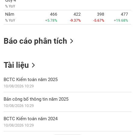
Quý 4
VỤ
% YoY
TRUYỀN
Năm
466
422
398
477
THÔNG
% YoY
+5.78%
-9.37%
-5.67%
+19.68%
Báo cáo phân tích
TIỆN
ÍCH
Tài liệu
BCTC Kiểm toán năm 2025
BẤT
10/08/2026 10:29
ĐỘNG
SẢN
Bản công bố thông tin năm 2025
10/08/2026 10:29
Mã
chứng
BCTC Kiểm toán năm 2024
khoán
(-)
10/08/2026 10:29