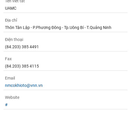
Tên viết tắt
phân
tích
UAMC
(-)
Địa chỉ
Thôn Tân Lập - P.Phương Đông - Tp.Uông Bí - T.Quảng Ninh
Thuật
ngữ
(-)
Điện thoại
(84.203) 385 4491
Dịch
Fax
vụ
(84.203) 385 4115
(-)
Email
nmcokhioto@vnn.vn
Đào
tạo
Website
#
Sách
tài