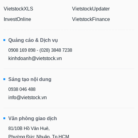
VietstockXLS
VietstockUpdater
InvestOnline
VietstockFinance
Quảng cáo & Dịch vụ
0908 169 898 - (028) 3848 7238
kinhdoanh@vietstock.vn
Sáng tạo nội dung
0938 046 488
info@vietstock.vn
Văn phòng giao dịch
81/10B Hồ Văn Huê,
Phường Đức Nhuận, Tp.HCM