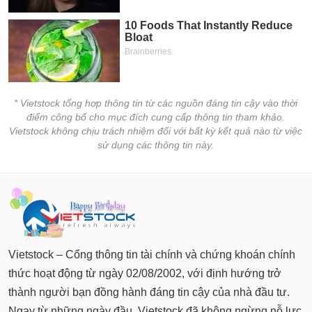
chính
Công
cụ
đầu
* Vietstock tổng hợp thông tin từ các nguồn đáng tin cậy vào thời
tư
điểm công bố cho mục đích cung cấp thông tin tham khảo.
Vietstock không chịu trách nhiệm đối với bất kỳ kết quả nào từ việc
sử dụng các thông tin này.
Truyền
thông
tài
chính
Vietstock – Cổng thông tin tài chính và chứng khoán chính
thức hoạt động từ ngày 02/08/2002, với định hướng trở
Dữ
thành người bạn đồng hành đáng tin cậy của nhà đầu tư.
liệu
Ngay từ những ngày đầu, Vietstock đã không ngừng nỗ lực