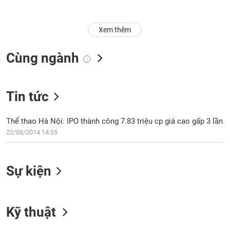
Trạng
thái
Xem thêm
NGÀNH
cổ
phiếu
Cùng ngành
Quy
DOANH
mô
NGHIỆP
thị
Tin tức
trường
Niêm
Thể thao Hà Nội: IPO thành công 7.83 triệu cp giá cao gấp 3 lần
CỔ
yết
22/08/2014 14:55
PHIẾU
Niêm
yết
mới
Sự kiện
PHÁI
Niêm
SINH
yết
bổ
Kỹ thuật
sung
TRÁI