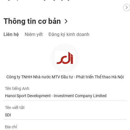
VỤ
TRUYỀN
THÔNG
Thông tin cơ bản
Liên hệ
Niêm yết
Đăng ký kinh doanh
TIỆN
ÍCH
Công ty TNHH Nhà nước MTV Đầu tư - Phát triển Thể thao Hà Nội
BẤT
ĐỘNG
Tên tiếng Anh
SẢN
Hanoi Sport Development - Investment Company Limited
Mã
Tên viết tắt
chứng
SDI
khoán
(-)
Địa chỉ