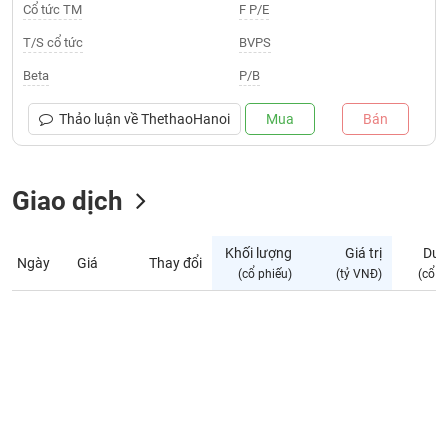
Giá
Cổ tức TM
F P/E
tích
Đặt
T/S cổ tức
BVPS
Biểu
lệnh
đồ
ĐÔNG
Beta
P/B
Nước
tài
DƯƠNG
ngoài
chính
Thảo luận về
ThethaoHanoi
Mua
Bán
Tự
TÀI
doanh
CHÍNH
Ảnh
Giao dịch
CÁ
hưởng
NHÂN
chỉ
Khối lượng
Giá trị
Dư 
số
Ngày
Giá
Thay đổi
(cổ phiếu)
(tỷ VNĐ)
(cổ p
Biến
PHÂN
động
TÍCH
cổ
VIETSTOCKFINANCE
phiếu
Giao
dịch
VĨ
nội
MÔ
bộ