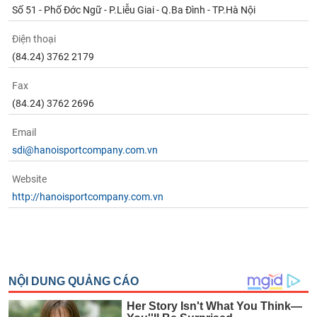
Tất cả
Cổ phiếu
Chỉ số
Chứng chỉ quỹ
Chứng q
Số 51 - Phố Đớc Ngữ - P.Liễu Giai - Q.Ba Đình - TP.Hà Nội
Điện thoại
Lãnh
đạo
(84.24) 3762 2179
(-)
Fax
Tất cả
Người nội bộ
Người liên quan
Cổ đông lớn
(84.24) 3762 2696
Tin
Email
tức
sdi@hanoisportcompany.com.vn
(-)
Website
Bài
http://hanoisportcompany.com.vn
viết
của
tác
giả
(-)
Báo
cáo