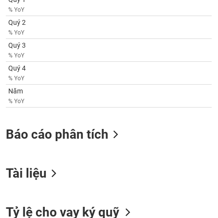
SÓC
% YoY
SỨC
Quý 2
KHỎE
% YoY
Quý 3
% YoY
Quý 4
TÀI
% YoY
CHÍNH
Năm
% YoY
Báo cáo phân tích
CÔNG
NGHỆ
THÔNG
TIN
Tài liệu
Tỷ lệ cho vay ký quỹ
DỊCH