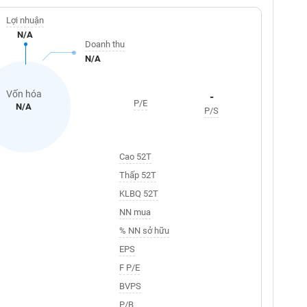
Lợi nhuận
N/A
Doanh thu
N/A
Vốn hóa
-
P/E
N/A
P/S
Cao 52T
Thấp 52T
KLBQ 52T
NN mua
% NN sở hữu
EPS
F P/E
BVPS
P/B