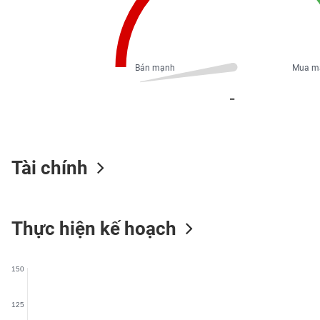
PHIẾU
Bán mạnh
Mua m
CÔNG
CỤ
_
ĐẦU
TƯ
Tài chính
XUẤT
DỮ
LIỆU
Thực hiện kế hoạch
TIN
MỚI
150
Ngành
(-)
125