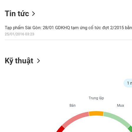
Tin tức
NGÀNH
Tạp phẩm Sài Gòn: 28/01 GDKHQ tạm ứng cổ tức đợt 2/2015 bằng
25/01/2016 03:23
DOANH
NGHIỆP
Kỹ thuật
CỔ
PHIẾU
1 
Trung lập
PHÁI
Bán
Mua
SINH
TRÁI