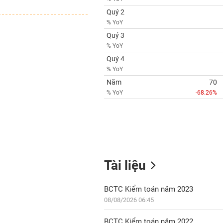
Quý 2
% YoY
Quý 3
% YoY
Quý 4
% YoY
Năm
70
% YoY
-68.26%
Tài liệu
BCTC Kiểm toán năm 2023
08/08/2026 06:45
BCTC Kiểm toán năm 2022