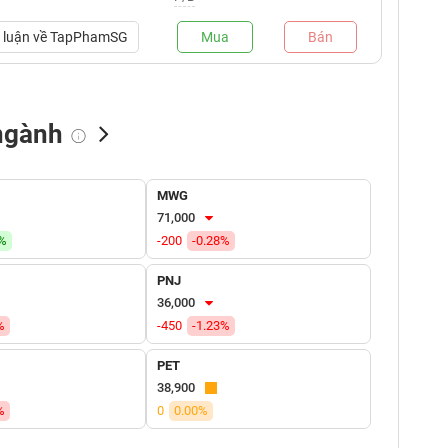
luận về
TapPhamSG
Mua
Bán
ngành
NN bán
Tự doanh mua
Tự doanh bán
MWG
(tỷ VNĐ)
(tỷ VNĐ)
(tỷ VNĐ)
71,000
4%
-200
-0.28%
PNJ
36,000
%
-450
-1.23%
PET
38,900
%
0
0.00%