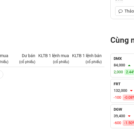
Thảo 
Cùng 
 mua
Dư bán
KLTB 1 lệnh mua
KLTB 1 lệnh bán
NN mua
DMX
phiếu)
(cổ phiếu)
(cổ phiếu)
(cổ phiếu)
(tỷ VNĐ)
84,000
2,000
2.4
FRT
132,000
-100
-0.08
DGW
39,400
-600
-1.50