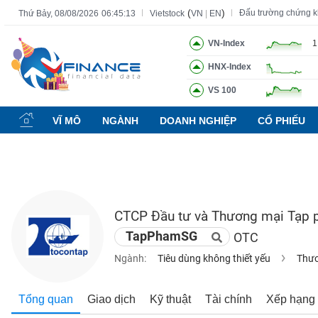
(
)
Đấu trường chứng 
Thứ Bảy, 08/08/2026
06:45:14
Vietstock
VN
|
EN
VN-Index
1
HNX-Index
Tất cả
Tính năng
Ngành
Mã chứng khoán
Lãnh đạ
VS 100
Tính
năng
VĨ MÔ
NGÀNH
DOANH NGHIỆP
CỔ PHIẾU
(-)
VIETSTOCK
CTCP Đầu tư và Thương mại Tạp 
CHỨNG
TapPhamSG
OTC
KHOÁN
Ngành:
Tiêu dùng không thiết yếu
Thươ
DOANH
Tổng quan
Giao dịch
Kỹ thuật
Tài chính
Xếp hạng
NGHIỆP