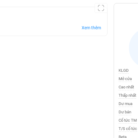
Xem thêm
KLGD
Mở cửa
Cao nhất
Thấp nhất
Dư mua
Dư bán
Cổ tức TM
T/S cổ tức
Beta