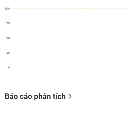
VS-
100
SECTOR
75
50
NĂNG
LƯỢNG
25
0
NGUYÊN
VẬT
LIỆU
Báo cáo phân tích
CÔNG
NGHIỆP