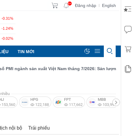
9+
Đăng nhập
English
|
-0.31%
-1.24%
-0.02%
LIỆU
TIN MỚI
MI ngành sản xuất Việt Nam tháng 7/2026: Sản lượng, số lượng đơ
nhiều
NJ
HPG
FPT
MBB
V
153,560
122,188
117,662
103,997
dịch nội bộ
Trái phiếu