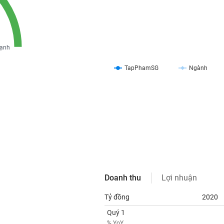
ạnh
TapPhamSG
Ngành
Doanh thu
Lợi nhuận
Tỷ đồng
2020
Quý 1
% YoY