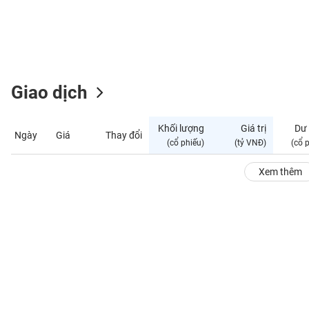
GIỚI
ĐÔNG
DƯƠNG
Giao dịch
TÀI
CHÍNH
Khối lượng
Giá trị
Dư
Ngày
Giá
Thay đổi
CÁ
(cổ phiếu)
(tỷ VNĐ)
(cổ 
NHÂN
Xem thêm
PHÂN
TÍCH
VIETSTOCKFINANCE
VĨ
MÔ