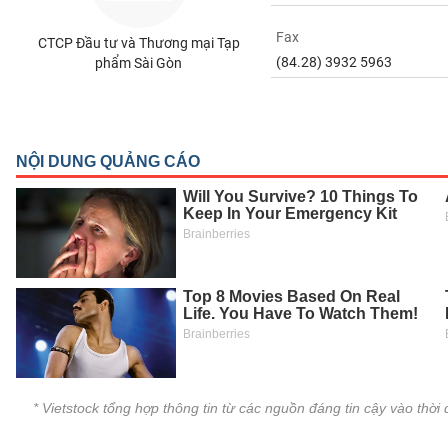
SÓC
SỨC
Fax
CTCP Đầu tư và Thương mại Tạp
KHỎE
(84.28) 3932 5963
phẩm Sài Gòn
TÀI
CHÍNH
CÔNG
NGHỆ
THÔNG
TIN
* Vietstock tổng hợp thông tin từ các nguồn đáng tin cậy vào thờ
DỊCH