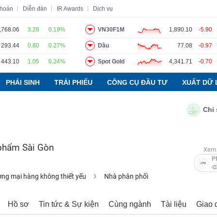
khoán
Diễn đàn
IR Awards
Dịch vụ
,768.06
3.28
0.19%
VN30F1M
1,890.10
-5.90
293.44
0.80
0.27%
Dầu
77.08
-0.97
o
Tin tức
Báo cáo phân tích
Thuật ngữ
Dịch vụ
443.10
1.05
0.24%
Spot Gold
4,341.71
-0.70
PHÁI SINH
TRÁI PHIẾU
CÔNG CỤ ĐẦU TƯ
XUẤT DỮ 
Chỉ số P
phẩm Sài Gòn
Xem 
P
ng mại hàng không thiết yếu
Nhà phân phối
Hồ sơ
Tin tức & Sự kiện
Cùng ngành
Tài liệu
Giao 