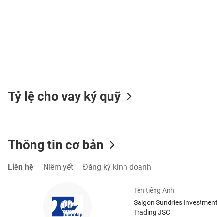
TIÊU
DÙNG
KHÔNG
THIẾT
YẾU
Tỷ lệ cho vay ký quỹ
TIÊU
Thông tin cơ bản
DÙNG
THIẾT
YẾU
Liên hệ
Niêm yết
Đăng ký kinh doanh
Tên tiếng Anh
Saigon Sundries Investmen
Trading JSC
CHĂM