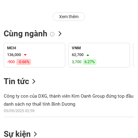
Trạng
Xem thêm
thái
NGÀNH
cổ
phiếu
Cùng ngành
Quy
DOANH
mô
MCH
VNM
NGHIỆP
thị
136,000
62,700
trường
-900
-0.66%
3,700
6.27%
Niêm
CỔ
yết
Tin tức
PHIẾU
Niêm
yết
Công ty con của DXG, thành viên Kim Oanh Group đứng top đầu
mới
danh sách nợ thuế tỉnh Bình Dương
PHÁI
Niêm
SINH
05/05/2025 02:59
yết
bổ
sung
Sự kiện
TRÁI