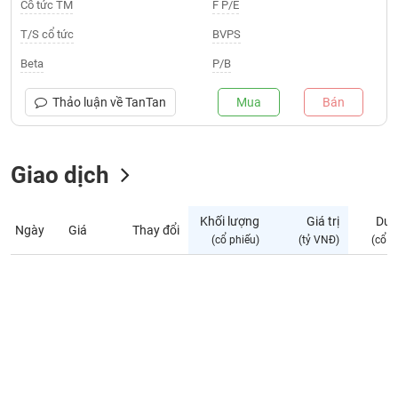
Giá
Cổ tức TM
F P/E
tích
Đặt
T/S cổ tức
BVPS
Biểu
lệnh
đồ
ĐÔNG
Beta
P/B
Nước
tài
DƯƠNG
ngoài
chính
Thảo luận về
TanTan
Mua
Bán
Tự
TÀI
doanh
CHÍNH
Giao dịch
Ảnh
CÁ
hưởng
NHÂN
chỉ
Khối lượng
Giá trị
Dư 
số
Ngày
Giá
Thay đổi
(cổ phiếu)
(tỷ VNĐ)
(cổ p
Biến
PHÂN
động
TÍCH
cổ
VIETSTOCKFINANCE
phiếu
Giao
dịch
VĨ
nội
MÔ
bộ