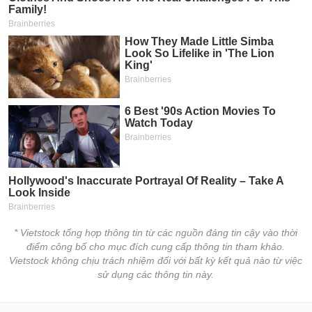
chính
Công
cụ
đầu
tư
Truyền
thông
tài
chính
* Vietstock tổng hợp thông tin từ các nguồn đáng tin cậy vào thời
điểm công bố cho mục đích cung cấp thông tin tham khảo.
Vietstock không chịu trách nhiệm đối với bất kỳ kết quả nào từ việc
sử dụng các thông tin này.
Dữ
liệu