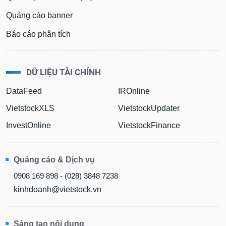
Quảng cáo banner
Báo cáo phân tích
DỮ LIỆU TÀI CHÍNH
DataFeed
IROnline
VietstockXLS
VietstockUpdater
InvestOnline
VietstockFinance
Quảng cáo & Dịch vụ
0908 169 898 - (028) 3848 7238
kinhdoanh@vietstock.vn
Sáng tạo nội dung