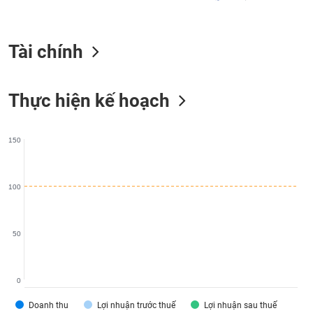
liệu
Tâm
Tài chính
lý
TIÊU
thị
DÙNG
trường
KHÔNG
Thực hiện kế hoạch
THIẾT
YẾU
150
TIÊU
100
DÙNG
THIẾT
YẾU
50
0
CHĂM
Doanh thu
Lợi nhuận trước thuế
Lợi nhuận sau thuế