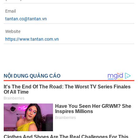
phân
tích
Email
(-)
tantan.co@tantan.vn
Website
Thuật
ngữ
https://www.tantan.com.vn
(-)
Dịch
vụ
(-)
Đào
tạo
Sách
tài