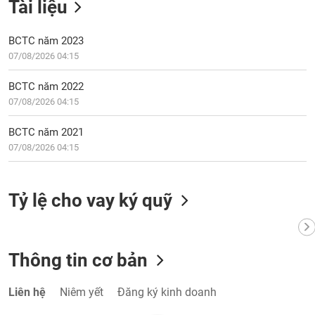
Tài liệu
VỤ
TRUYỀN
THÔNG
BCTC năm 2023
07/08/2026 04:15
BCTC năm 2022
07/08/2026 04:15
TIỆN
ÍCH
BCTC năm 2021
07/08/2026 04:15
BẤT
Tỷ lệ cho vay ký quỹ
ĐỘNG
SẢN
Mã
Thông tin cơ bản
chứng
khoán
(-)
Liên hệ
Niêm yết
Đăng ký kinh doanh