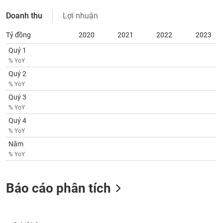
SÓC
SỨC
Doanh thu
Lợi nhuận
KHỎE
Tỷ đồng
2020
2021
2022
2023
Quý 1
% YoY
TÀI
Quý 2
CHÍNH
% YoY
Quý 3
% YoY
Quý 4
% YoY
CÔNG
Năm
NGHỆ
% YoY
THÔNG
TIN
Báo cáo phân tích
DỊCH