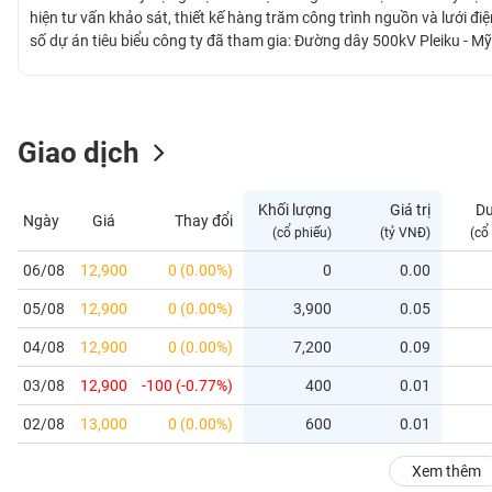
GIỚI
hiện tư vấn khảo sát, thiết kế hàng trăm công trình nguồn và lưới đ
số dự án tiêu biểu công ty đã tham gia: Đường dây 500kV Pleiku - 
công suất Trạm biến áp 500kV Pleiku, Đường dây 500kV mạch 2 Bắc 
ĐÔNG
DƯƠNG
Giao dịch
TÀI
CHÍNH
Khối lượng
Giá trị
D
Ngày
Giá
Thay đổi
CÁ
(cổ phiếu)
(tỷ VNĐ)
(cổ
NHÂN
06/08
12,900
0 (0.00%)
0
0.00
05/08
12,900
0 (0.00%)
3,900
0.05
PHÂN
TÍCH
04/08
12,900
0 (0.00%)
7,200
0.09
VIETSTOCKFINANCE
03/08
12,900
-100 (-0.77%)
400
0.01
02/08
13,000
0 (0.00%)
600
0.01
VĨ
Xem thêm
MÔ