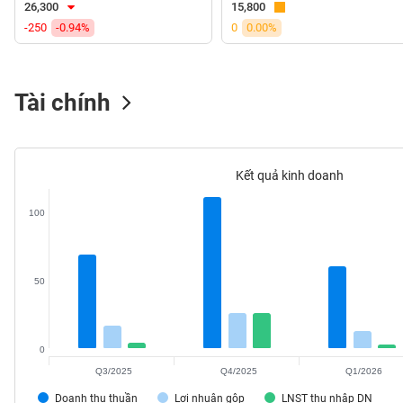
26,300
15,800
VS-
-250
-0.94%
0
0.00%
SECTOR
Tài chính
NĂNG
LƯỢNG
Kết quả kinh doanh
100
NGUYÊN
VẬT
50
LIỆU
0
Q3/2025
Q4/2025
Q1/2026
CÔNG
NGHIỆP
Doanh thu thuần
Lợi nhuận gộp
LNST thu nhập DN