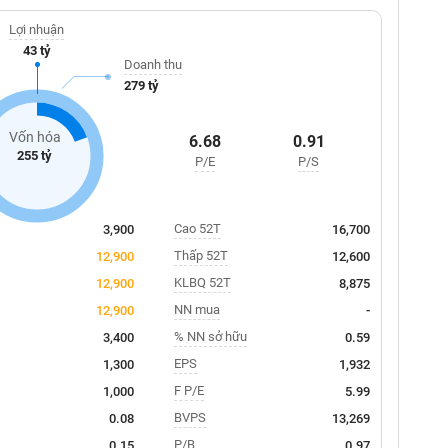
Lợi nhuận
43 tỷ
Doanh thu
279 tỷ
Vốn hóa
6.68
0.91
255 tỷ
P/E
P/S
Cao 52T
3,900
16,700
Thấp 52T
12,900
12,600
KLBQ 52T
12,900
8,875
NN mua
12,900
-
% NN sở hữu
3,400
0.59
EPS
1,300
1,932
F P/E
1,000
5.99
BVPS
0.08
13,269
P/B
0.15
0.97