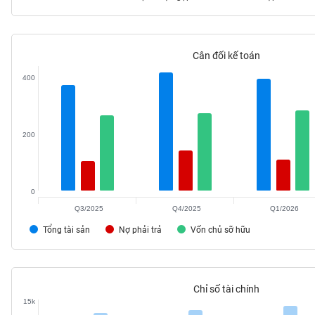
Cân đối kế toán
TIÊU
400
DÙNG
KHÔNG
THIẾT
YẾU
200
0
TIÊU
DÙNG
Q3/2025
Q4/2025
Q1/2026
THIẾT
Tổng tài sản
Nợ phải trả
Vốn chủ sỡ hữu
YẾU
Chỉ số tài chính
15k
CHĂM