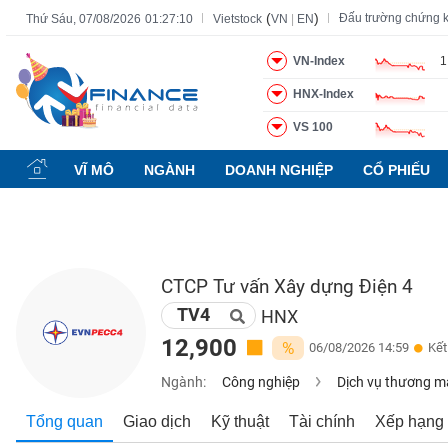
(
)
Đấu trường chứng 
Thứ Sáu, 07/08/2026
01:27:11
Vietstock
VN
|
EN
VN-Index
1
HNX-Index
Tất cả
Tính năng
Ngành
Mã chứng khoán
Lãnh đạ
VS 100
Tính
năng
VĨ MÔ
NGÀNH
DOANH NGHIỆP
CỔ PHIẾU
(-)
VIETSTOCK
CTCP Tư vấn Xây dựng Điện 4
TV4
CHỨNG
HNX
KHOÁN
12,900
%
06/08/2026 14:59
Kết
Ngành:
Công nghiệp
Dịch vụ thương m
DOANH
Tổng quan
Giao dịch
Kỹ thuật
Tài chính
Xếp hạng
NGHIỆP