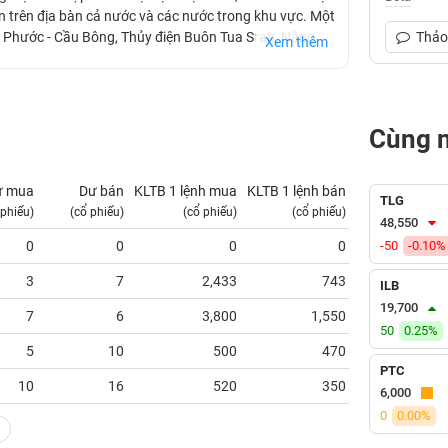
iện trên địa bàn cả nước và các nước trong khu vực. Một
Mỹ Phước - Cầu Bông, Thủy điện Buôn Tua Srah, Nâng
Thảo 
Xem thêm
- Nam (đoạn Hà Tĩnh - Nho Quan)...
Cùng 
ư mua
Dư bán
KLTB 1 lệnh mua
KLTB 1 lệnh bán
NN mua
TLG
 phiếu)
(cổ phiếu)
(cổ phiếu)
(cổ phiếu)
(tỷ VNĐ)
48,550
0
0
0
0
-50
-0.10%
0.00
3
7
2,433
743
0.00
ILB
19,700
7
6
3,800
1,550
0.00
50
0.25%
5
10
500
470
0.00
PTC
10
16
520
350
0.00
6,000
0
0.00%