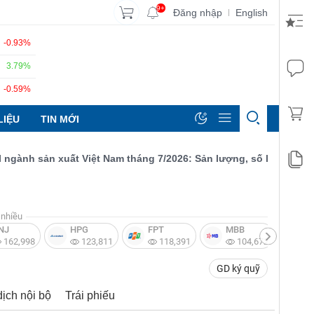
9+
Đăng nhập
English
|
-0.93%
3.79%
-0.59%
LIỆU
TIN MỚI
nh sản xuất Việt Nam tháng 7/2026: Sản lượng, số lượng đơn đặt 
nhiều
NJ
HPG
FPT
MBB
V
162,998
123,811
118,391
104,672
GD ký quỹ
dịch nội bộ
Trái phiếu