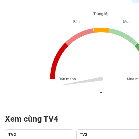
PHIẾU
Trung lập
Bán
Mua
CÔNG
CỤ
ĐẦU
TƯ
XUẤT
DỮ
Bán mạnh
Mua m
LIỆU
_
TIN
MỚI
Xem cùng TV4
Ngành
(-)
TV2
TV3