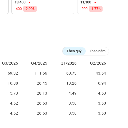
13,400
11,100
-400
-2.90%
-200
-1.77%
Theo quý
Theo năm
Q3/2025
Q4/2025
Q1/2026
Q2/2026
69.32
111.56
60.73
43.54
16.88
26.45
13.26
6.94
5.73
28.13
4.49
4.53
4.52
26.53
3.58
3.60
4.52
26.53
3.58
3.60