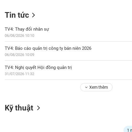
Tin tức
NGÀNH
TV4: Thay đổi nhân sự
06/08/2026 10:10
DOANH
TV4: Báo cáo quản trị công ty bán niên 2026
NGHIỆP
06/08/2026 10:09
TV4: Nghị quyết Hội đồng quản trị
31/07/2026 11:32
CỔ
PHIẾU
Xem thêm
PHÁI
Kỹ thuật
SINH
TRÁI
1 