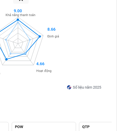
9.00
Khả năng thanh toán
8.66
Định giá
4.66
Hoạt động
n
Số liệu năm 2025
POW
QTP