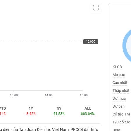
12,900
12,900
KLGD
Mở cửa
Cao nhất
Thấp nhất
13:00
14:00
15:00
Dư mua
Dư bán
YTD
1Y
5Y
ALL
-14%
-8.42%
41.53%
663.64%
Cổ tức TM
T/S cổ tức
g điện của Tập đoàn Điện lực Việt Nam, PECC4 đã thực
Beta