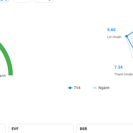
9.60
Lợi nhuận
7.34
Thanh khoả
ạnh
TV4
Ngành
EVF
BSR