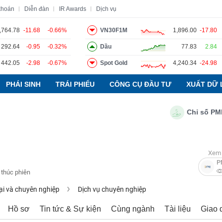
khoán
Diễn đàn
IR Awards
Dịch vụ
,764.78
-11.68
-0.66%
VN30F1M
1,896.00
-17.80
292.64
-0.95
-0.32%
Dầu
77.83
2.84
o
Tin tức
Báo cáo phân tích
Thuật ngữ
Dịch vụ
442.05
-2.98
-0.67%
Spot Gold
4,240.34
-24.98
PHÁI SINH
TRÁI PHIẾU
CÔNG CỤ ĐẦU TƯ
XUẤT DỮ 
Chỉ số PMI ngà
Xem 
P
 thúc phiên
ại và chuyên nghiệp
Dịch vụ chuyên nghiệp
Hồ sơ
Tin tức & Sự kiện
Cùng ngành
Tài liệu
Giao 