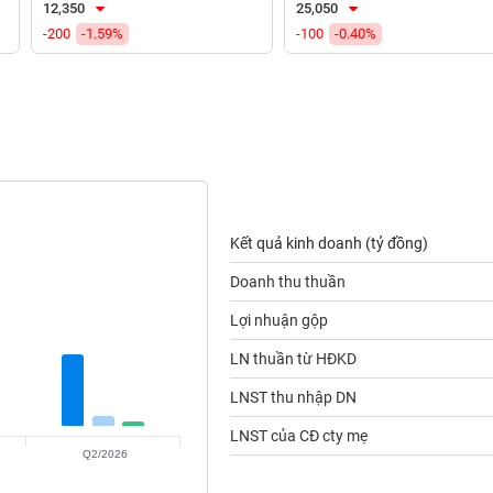
12,350
25,050
-200
-1.59%
-100
-0.40%
Kết quả kinh doanh (tỷ đồng)
Doanh thu thuần
Lợi nhuận gộp
LN thuần từ HĐKD
LNST thu nhập DN
LNST của CĐ cty mẹ
Q2/2026