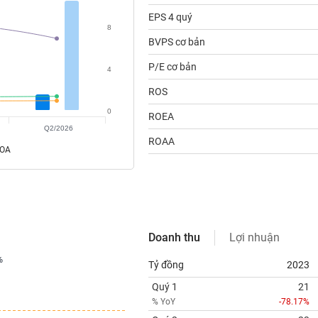
EPS 4 quý
8
BVPS cơ bản
P/E cơ bản
4
ROS
0
ROEA
Q2/2026
ROAA
ROA
Doanh thu
Lợi nhuận
%
%
Tỷ đồng
2023
Quý 1
21
% YoY
-78.17%