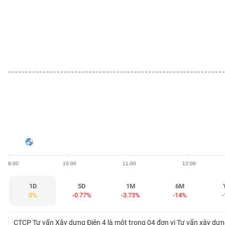
BẤT
ĐỘNG
SẢN
TÀI
CHÍNH
HÀNG
HÓA
9:00
10:00
11:00
12:00
KINH
TẾ
1D
5D
1M
6M
0%
-0.77%
-3.73%
-14%
THẾ
CTCP Tư vấn Xây dựng Điện 4 là một trong 04 đơn vị Tư vấn xây dựn