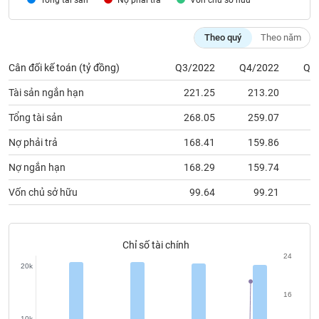
Nợ phải trả
Vốn chủ sỡ hữu
chính
Theo quý
Theo năm
Cân đối kế toán (tỷ đồng)
Q3/2022
Q4/2022
Q1
Công
cụ
Tài sản ngắn hạn
221.25
213.20
2
đầu
tư
Tổng tài sản
268.05
259.07
2
Nợ phải trả
168.41
159.86
1
Nợ ngắn hạn
168.29
159.74
1
Truyền
Vốn chủ sở hữu
99.64
99.21
thông
tài
chính
Chỉ số tài chính
24
20k
Dữ
16
liệu
10k