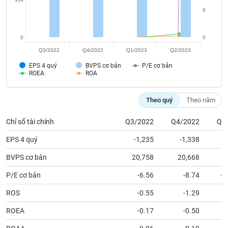
tài
8
chính
0
0
Q3/2022
Q4/2022
Q1/2023
Q2/2023
EPS 4 quý
BVPS cơ bản
P/E cơ bản
ROEA
ROA
Theo quý
Theo năm
Chỉ số tài chính
Q3/2022
Q4/2022
Q1
EPS 4 quý
-1,235
-1,338
BVPS cơ bản
20,758
20,668
2
P/E cơ bản
-6.56
-8.74
-4
ROS
-0.55
-1.29
ROEA
-0.17
-0.50