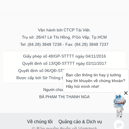
Vận hành bởi CTCP Tài Việt.
Trụ sở: 28/47 Lê Thị Hồng, P.Gò Vấp, Tp.HCM
Tel: (84.28) 3848 7238 - Fax: (84.28) 3848 7237
Giấy phép số 48/GP-STTTT ngày 04/11/2016
Quyết định số 13/QĐ-STTTT ngày 02/11/2017
Quyết định số 06/QĐ-STTTT-ICP ngày 20/07/2023
Bạn cần thông tin hay ý tưởng
Được cấp bởi Sở Thông tin và Truyền thông TPHCM
hay lời khuyên về chứng khoán?
Hãy hỏi mình nhé!
Người chịu trách nhiệm
BÀ PHẠM THỊ THANH NGA
Về chúng tôi
Quảng cáo & Dịch vụ
© Bản quyền thuộc về Vietstock