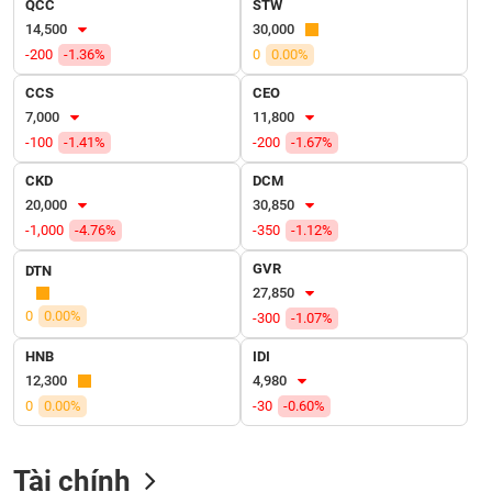
QCC
STW
VỤ
14,500
30,000
TRUYỀN
THÔNG
-200
-1.36%
0
0.00%
CCS
CEO
7,000
11,800
-100
-1.41%
-200
-1.67%
TIỆN
CKD
DCM
ÍCH
20,000
30,850
-1,000
-4.76%
-350
-1.12%
GVR
DTN
27,850
BẤT
0
0.00%
-300
-1.07%
ĐỘNG
SẢN
HNB
IDI
12,300
4,980
Mã
0
0.00%
-30
-0.60%
chứng
khoán
(-)
Tài chính