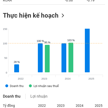
ROAA
-0.06
-0.19
Thực hiện kế hoạch
150
103 %
103 %
100 %
100 %
95 %
95 %
100
50
28 %
28 %
0
2022
2023
2024
2025
Doanh thu
Lợi nhuận sau thuế
Doanh thu
Lợi nhuận
Tỷ đồng
2022
2023
2024
2025