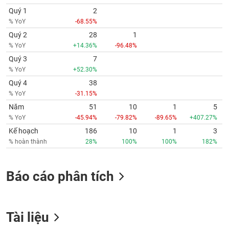
Quý 1
2
% YoY
-68.55%
Quý 2
28
1
% YoY
+14.36%
-96.48%
Quý 3
7
% YoY
+52.30%
Quý 4
38
% YoY
-31.15%
Năm
51
10
1
5
% YoY
-45.94%
-79.82%
-89.65%
+407.27%
Kế hoạch
186
10
1
3
% hoàn thành
28%
100%
100%
182%
Báo cáo phân tích
Tài liệu