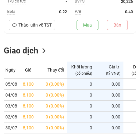
T/S cổ tức
BVPS
-
20,226
Trạng
Beta
P/B
0.22
0.40
thái
NGÀNH
cổ
Thảo luận về
TST
Mua
Bán
phiếu
Quy
Giao dịch
DOANH
mô
NGHIỆP
thị
trường
Khối lượng
Giá trị
Dư
Ngày
Giá
Thay đổi
Niêm
(cổ phiếu)
(tỷ VNĐ)
(cổ 
CỔ
yết
PHIẾU
05/08
8,100
0 (0.00%)
0
0.00
Niêm
04/08
yết
8,100
0 (0.00%)
0
0.00
mới
PHÁI
03/08
8,100
0 (0.00%)
0
0.00
Niêm
SINH
02/08
8,100
0 (0.00%)
0
0.00
yết
bổ
30/07
8,100
0 (0.00%)
0
0.00
sung
TRÁI