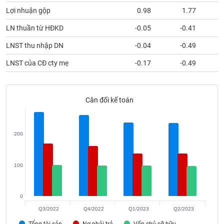
phân
Lợi nhuận gộp
0.98
1.77
tích
(-)
LN thuần từ HĐKD
-0.05
-0.41
LNST thu nhập DN
-0.04
-0.49
Thuật
ngữ
LNST của CĐ cty mẹ
-0.17
-0.49
(-)
Dịch
Cân đối kế toán
vụ
(-)
200
Đào
tạo
100
0
Sách
Q3/2022
Q4/2022
Q1/2023
Q2/2023
tài
Tổng tài sản