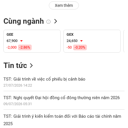
PHIẾU
Hủy
Xem thêm
niêm
yết
Cùng ngành
Theo
CÔNG
dõi
CỤ
đặc
GEE
GEX
ĐẦU
biệt
67,900
24,650
TƯ
-2,000
-2.86%
-50
-0.20%
Không
được
ký
Tin tức
XUẤT
quỹ
DỮ
LIỆU
Danh
TST: Giải trình về việc cổ phiếu bị cảnh báo
mục
27/07/2026 14:22
ETF
TIN
TST: Nghị quyết Đại hội đồng cổ đông thường niên năm 2026
Cổ
MỚI
09/07/2026 05:31
phiếu
chi
Ngành
TST: Giải trình ý kiến kiểm toán đối với Báo cáo tài chính năm
tiết
(-)
2025