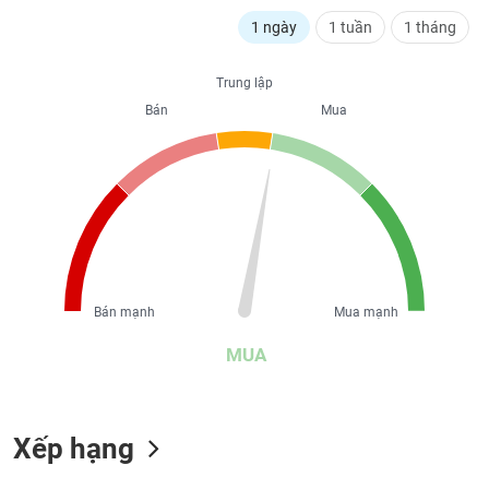
liệu
1 ngày
1 tuần
1 tháng
Tâm
lý
Trung lập
TIÊU
thị
Bán
Mua
DÙNG
trường
KHÔNG
THIẾT
YẾU
TIÊU
Bán mạnh
Mua mạnh
DÙNG
THIẾT
MUA
YẾU
Xếp hạng
CHĂM