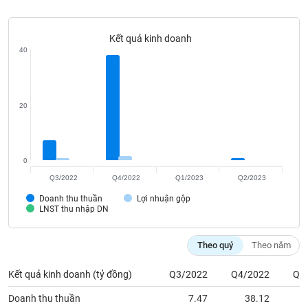
Tất cả
Cổ phiếu
Chỉ số
Chứng chỉ quỹ
Chứng q
Kết quả kinh doanh
Lãnh
đạo
40
(-)
Tất cả
Người nội bộ
Người liên quan
Cổ đông lớn
20
Tin
tức
(-)
0
Q3/2022
Q4/2022
Q1/2023
Q2/2023
Bài
Doanh thu thuần
Lợi nhuận gộp
viết
LNST thu nhập DN
của
tác
giả
Theo quý
Theo năm
(-)
Kết quả kinh doanh (tỷ đồng)
Q3/2022
Q4/2022
Q1
Báo
Doanh thu thuần
7.47
38.12
cáo