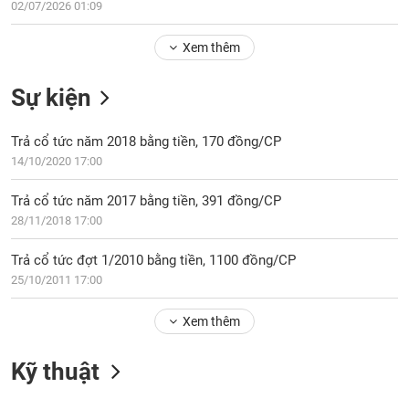
Tổng
02/07/2026 01:09
VS-
quan
SECTOR
Xem thêm
Giao
dịch
Sự kiện
Tài
chính
NĂNG
Trả cổ tức năm 2018 bằng tiền, 170 đồng/CP
Phân
LƯỢNG
14/10/2020 17:00
tích
kỹ
Trả cổ tức năm 2017 bằng tiền, 391 đồng/CP
thuật
28/11/2018 17:00
Hồ
NGUYÊN
sơ
Trả cổ tức đợt 1/2010 bằng tiền, 1100 đồng/CP
VẬT
doanh
25/10/2011 17:00
LIỆU
nghiệp
Tin
Xem thêm
tức
sự
Kỹ thuật
CÔNG
kiện
NGHIỆP
Tài