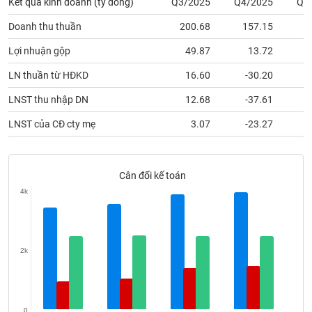
Kết quả kinh doanh (tỷ đồng)
Q3/2025
Q4/2025
Q1
phân
tích
Doanh thu thuần
200.68
157.15
1
(-)
Lợi nhuận gộp
49.87
13.72
Thuật
LN thuần từ HĐKD
16.60
-30.20
ngữ
(-)
LNST thu nhập DN
12.68
-37.61
LNST của CĐ cty mẹ
3.07
-23.27
Dịch
vụ
(-)
Cân đối kế toán
4k
Đào
tạo
2k
Sách
tài
0