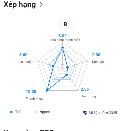
SÓC
Xếp hạng
SỨC
KHỎE
B
8.00
Khả năng thanh toán
TÀI
CHÍNH
3.60
2.00
Lợi nhuận
Định giá
CÔNG
NGHỆ
2.66
THÔNG
10.00
Hoạt động
TIN
Thanh khoản
TSC
Ngành
Số liệu năm 2025
DỊCH