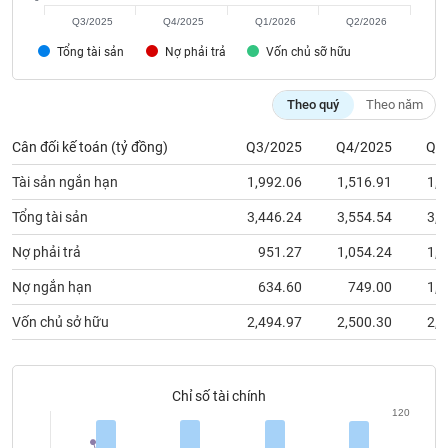
chính
Q3/2025
Q4/2025
Q1/2026
Q2/2026
Tổng tài sản
Nợ phải trả
Vốn chủ sỡ hữu
Công
Theo quý
Theo năm
cụ
đầu
Cân đối kế toán (tỷ đồng)
Q3/2025
Q4/2025
Q1
tư
Tài sản ngắn hạn
1,992.06
1,516.91
1,8
Tổng tài sản
3,446.24
3,554.54
3,8
Nợ phải trả
951.27
1,054.24
1,3
Truyền
thông
Nợ ngắn hạn
634.60
749.00
1,0
tài
chính
Vốn chủ sở hữu
2,494.97
2,500.30
2,4
Chỉ số tài chính
Dữ
120
liệu