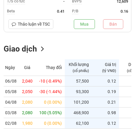
T/S cổ tức
BVPS
-
12,609
Trạng
Beta
P/B
0.41
0.16
thái
NGÀNH
cổ
Thảo luận về
TSC
Mua
Bán
phiếu
Quy
Giao dịch
DOANH
mô
NGHIỆP
thị
trường
Khối lượng
Giá trị
Dư
Ngày
Giá
Thay đổi
Niêm
(cổ phiếu)
(tỷ VNĐ)
(cổ 
CỔ
yết
PHIẾU
06/08
2,040
-10 (-0.49%)
57,500
0.12
Niêm
05/08
yết
2,050
-30 (-1.44%)
93,300
0.19
mới
PHÁI
04/08
2,080
0 (0.00%)
101,200
0.21
Niêm
SINH
03/08
2,080
100 (5.05%)
468,900
0.98
yết
bổ
02/08
1,980
0 (0.00%)
62,100
0.12
sung
TRÁI