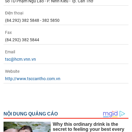
Số 1D Phạm Ngũ Lão - P. Ninh Kiều - Tp. Cần Thơ
Điện thoại
(84.292) 382 5848 - 382 5850
Fax
(84.292) 382 5844
Email
tsc@hcm.vnn.vn
Website
http://www.tsccantho.com.vn