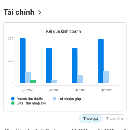
Tất cả
Cổ phiếu
Chỉ số
Chứng chỉ quỹ
Chứng q
Tài chính
Lãnh
đạo
(-)
Kết quả kinh doanh
Tất cả
Người nội bộ
Người liên quan
Cổ đông lớn
200
Tin
tức
100
(-)
Bài
0
viết
của
Q3/2025
Q4/2025
Q1/2026
Q2/2026
tác
Doanh thu thuần
Lợi nhuận gộp
giả
LNST thu nhập DN
(-)
Theo quý
Theo năm
Báo
cáo