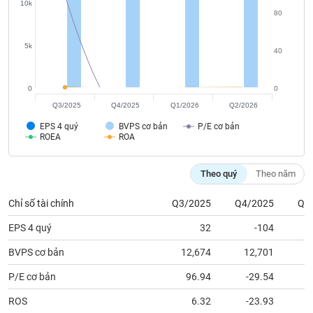
tài
10k
80
chính
5k
40
0
0
Q3/2025
Q4/2025
Q1/2026
Q2/2026
EPS 4 quý
BVPS cơ bản
P/E cơ bản
ROEA
ROA
Theo quý
Theo năm
Chỉ số tài chính
Q3/2025
Q4/2025
Q1
EPS 4 quý
32
-104
BVPS cơ bản
12,674
12,701
1
P/E cơ bản
96.94
-29.54
ROS
6.32
-23.93