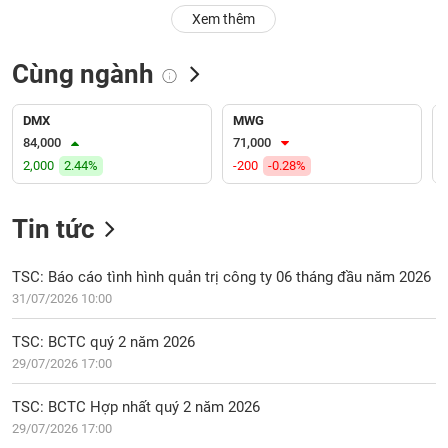
PHIẾU
Hủy
Xem thêm
niêm
yết
Cùng ngành
Theo
CÔNG
dõi
CỤ
đặc
DMX
MWG
ĐẦU
biệt
84,000
71,000
TƯ
2,000
2.44%
-200
-0.28%
Không
được
ký
Tin tức
XUẤT
quỹ
DỮ
LIỆU
Danh
TSC: Báo cáo tình hình quản trị công ty 06 tháng đầu năm 2026
mục
31/07/2026 10:00
ETF
TIN
TSC: BCTC quý 2 năm 2026
Cổ
MỚI
29/07/2026 17:00
phiếu
chi
Ngành
TSC: BCTC Hợp nhất quý 2 năm 2026
tiết
(-)
29/07/2026 17:00