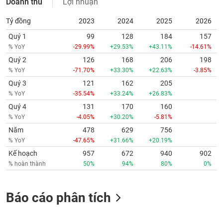
Doanh thu
Lợi nhuận
Tỷ đồng
2023
2024
2025
2026
Quý 1
99
128
184
157
% YoY
-29.99%
+29.53%
+43.11%
-14.61%
Quý 2
126
168
206
198
% YoY
-71.70%
+33.30%
+22.63%
-3.85%
Quý 3
121
162
205
% YoY
-35.54%
+33.24%
+26.83%
Quý 4
131
170
160
% YoY
-4.05%
+30.20%
-5.81%
Năm
478
629
756
% YoY
-47.65%
+31.66%
+20.19%
Kế hoạch
957
672
940
902
% hoàn thành
50%
94%
80%
0%
Báo cáo phân tích