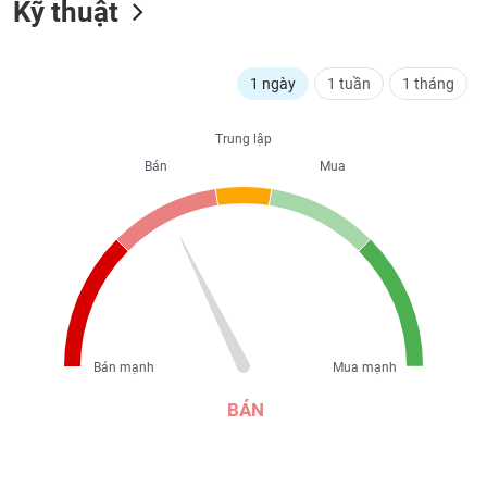
Kỹ thuật
liệu
Tâm
lý
1 ngày
1 tuần
1 tháng
TIÊU
thị
DÙNG
trường
KHÔNG
Trung lập
THIẾT
Bán
Mua
YẾU
TIÊU
DÙNG
THIẾT
YẾU
Bán mạnh
Mua mạnh
BÁN
CHĂM