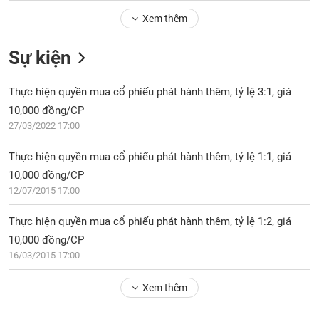
Tổng
VS-
quan
Xem thêm
SECTOR
Giao
Sự kiện
dịch
Tài
Thực hiện quyền mua cổ phiếu phát hành thêm, tỷ lệ 3:1, giá
chính
NĂNG
10,000 đồng/CP
Phân
LƯỢNG
27/03/2022 17:00
tích
kỹ
Thực hiện quyền mua cổ phiếu phát hành thêm, tỷ lệ 1:1, giá
thuật
10,000 đồng/CP
Hồ
NGUYÊN
12/07/2015 17:00
sơ
VẬT
doanh
LIỆU
Thực hiện quyền mua cổ phiếu phát hành thêm, tỷ lệ 1:2, giá
nghiệp
10,000 đồng/CP
Tin
16/03/2015 17:00
tức
sự
Xem thêm
CÔNG
kiện
NGHIỆP
Tài