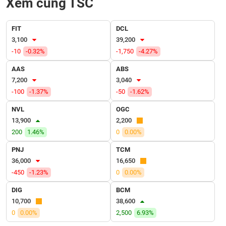
Xem cùng TSC
VỤ
TRUYỀN
THÔNG
FIT
DCL
3,100
39,200
-10
-0.32%
-1,750
-4.27%
AAS
ABS
TIỆN
7,200
3,040
ÍCH
-100
-1.37%
-50
-1.62%
NVL
OGC
13,900
2,200
200
1.46%
0
0.00%
BẤT
ĐỘNG
PNJ
TCM
SẢN
36,000
16,650
-450
-1.23%
0
0.00%
Mã
DIG
BCM
chứng
khoán
10,700
38,600
(-)
0
0.00%
2,500
6.93%