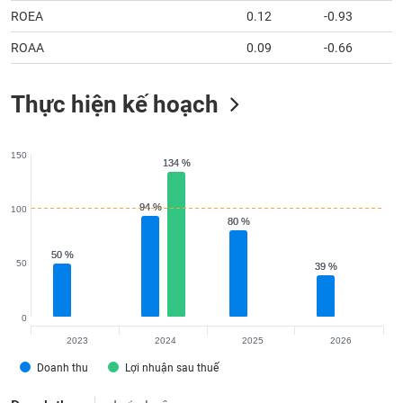
ROEA
0.12
-0.93
ROAA
0.09
-0.66
Thực hiện kế hoạch
150
134 %
134 %
94 %
94 %
100
80 %
80 %
50 %
50 %
50
39 %
39 %
0
2023
2024
2025
2026
Doanh thu
Lợi nhuận sau thuế