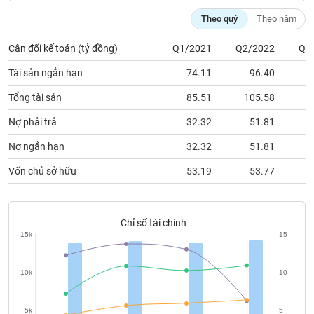
chính
Theo quý
Theo năm
Cân đối kế toán (tỷ đồng)
Q1/2021
Q2/2022
Q2
Công
Tài sản ngắn hạn
74.11
96.40
cụ
đầu
Tổng tài sản
85.51
105.58
tư
Nợ phải trả
32.32
51.81
Nợ ngắn hạn
32.32
51.81
Vốn chủ sở hữu
53.19
53.77
Truyền
thông
tài
chính
Chỉ số tài chính
15k
15
10k
10
Dữ
liệu
5k
5