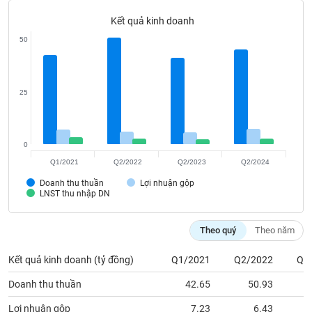
Tất cả
Cổ phiếu
Chỉ số
Chứng chỉ quỹ
Chứng q
Kết quả kinh doanh
Lãnh
50
đạo
(-)
Tất cả
Người nội bộ
Người liên quan
Cổ đông lớn
25
Tin
tức
0
(-)
Q1/2021
Q2/2022
Q2/2023
Q2/2024
Doanh thu thuần
Lợi nhuận gộp
Bài
LNST thu nhập DN
viết
của
tác
Theo quý
Theo năm
giả
(-)
Kết quả kinh doanh (tỷ đồng)
Q1/2021
Q2/2022
Q2
Doanh thu thuần
42.65
50.93
Báo
cáo
Lợi nhuận gộp
7.23
6.43