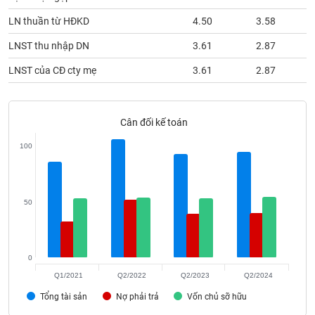
phân
tích
LN thuần từ HĐKD
4.50
3.58
(-)
LNST thu nhập DN
3.61
2.87
LNST của CĐ cty mẹ
3.61
2.87
Thuật
ngữ
(-)
Cân đối kế toán
Dịch
100
vụ
(-)
50
Đào
tạo
0
Q1/2021
Q2/2022
Q2/2023
Q2/2024
Sách
Tổng tài sản
Nợ phải trả
Vốn chủ sỡ hữu
tài