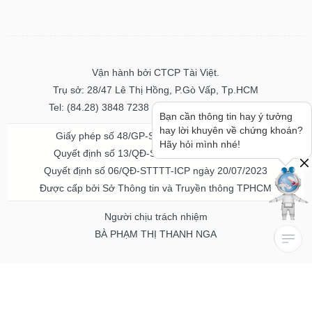
Vận hành bởi CTCP Tài Việt.
Trụ sở: 28/47 Lê Thị Hồng, P.Gò Vấp, Tp.HCM
Tel: (84.28) 3848 7238 - Fax: (84.28) 3848 7237
Bạn cần thông tin hay ý tưởng
hay lời khuyên về chứng khoán?
Giấy phép số 48/GP-STTTT ngày 04/11/2016
Hãy hỏi mình nhé!
Quyết định số 13/QĐ-STTTT ngày 02/11/2017
Quyết định số 06/QĐ-STTTT-ICP ngày 20/07/2023
Được cấp bởi Sở Thông tin và Truyền thông TPHCM
Người chịu trách nhiệm
BÀ PHẠM THỊ THANH NGA
Về chúng tôi
Quảng cáo & Dịch vụ
© Bản quyền thuộc về Vietstock