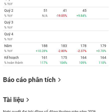
% YoY
Quý 2
51
41
45
% YoY
N/A
-19.05%
+9.84%
Quý 3
% YoY
Quý 4
% YoY
Năm
188
183
178
179
% YoY
+10.28%
-2.80%
-2.37%
+0.70%
Kế hoạch
161
175
164
164
% hoàn thành
117%
104%
109%
110%
Báo cáo phân tích
Tài liệu
Nghị quyết đại hội đồng cổ đông thường niên năm 2026