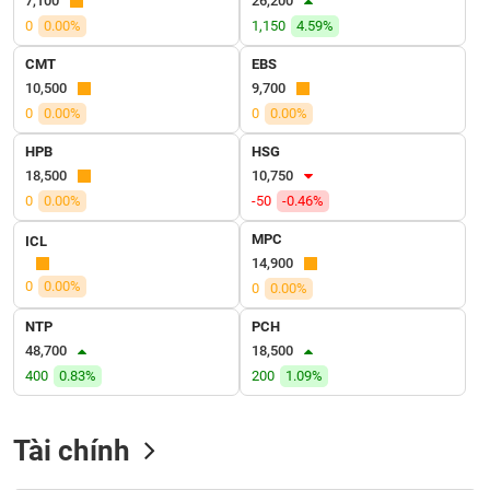
7,100
26,200
VỤ
0
0.00%
1,150
4.59%
TRUYỀN
THÔNG
CMT
EBS
10,500
9,700
0
0.00%
0
0.00%
HPB
HSG
TIỆN
18,500
10,750
ÍCH
0
0.00%
-50
-0.46%
MPC
ICL
14,900
0
0.00%
0
0.00%
BẤT
ĐỘNG
NTP
PCH
SẢN
48,700
18,500
400
0.83%
200
1.09%
Mã
chứng
khoán
Tài chính
(-)