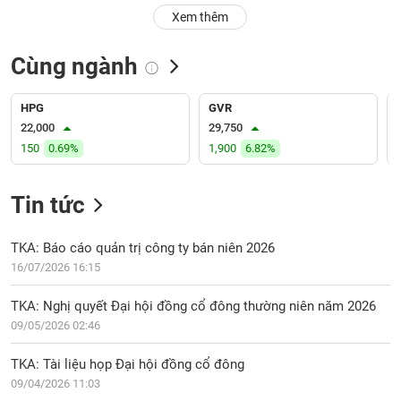
PHIẾU
Hủy
Xem thêm
niêm
yết
Cùng ngành
Theo
CÔNG
dõi
CỤ
đặc
HPG
GVR
ĐẦU
biệt
22,000
29,750
TƯ
150
0.69%
1,900
6.82%
Không
được
ký
Tin tức
XUẤT
quỹ
DỮ
LIỆU
Danh
TKA: Báo cáo quản trị công ty bán niên 2026
mục
16/07/2026 16:15
ETF
TIN
TKA: Nghị quyết Đại hội đồng cổ đông thường niên năm 2026
Cổ
MỚI
09/05/2026 02:46
phiếu
chi
Ngành
TKA: Tài liệu họp Đại hội đồng cổ đông
tiết
(-)
09/04/2026 11:03