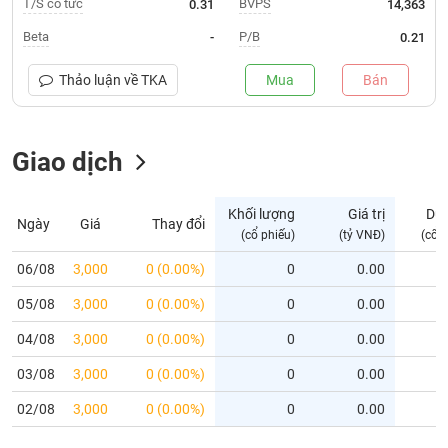
T/S cổ tức
BVPS
0.31
14,363
Trạng
Beta
P/B
-
0.21
thái
NGÀNH
cổ
Thảo luận về
TKA
Mua
Bán
phiếu
Quy
Giao dịch
DOANH
mô
NGHIỆP
thị
trường
Khối lượng
Giá trị
Dư
Ngày
Giá
Thay đổi
Niêm
(cổ phiếu)
(tỷ VNĐ)
(cổ 
CỔ
yết
PHIẾU
06/08
3,000
0 (0.00%)
0
0.00
Niêm
05/08
yết
3,000
0 (0.00%)
0
0.00
mới
PHÁI
04/08
3,000
0 (0.00%)
0
0.00
Niêm
SINH
03/08
3,000
0 (0.00%)
0
0.00
yết
bổ
02/08
3,000
0 (0.00%)
0
0.00
sung
TRÁI