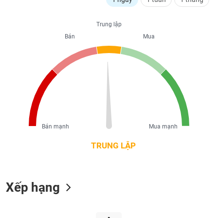
liệu
Trung lập
Tâm
Bán
Mua
lý
TIÊU
thị
DÙNG
trường
KHÔNG
THIẾT
YẾU
Bán mạnh
Mua mạnh
TIÊU
DÙNG
TRUNG LẬP
THIẾT
YẾU
Xếp hạng
CHĂM