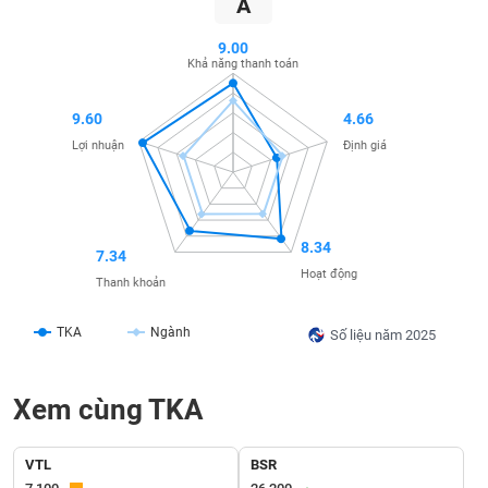
A
SÓC
SỨC
9.00
KHỎE
Khả năng thanh toán
9.60
4.66
Lợi nhuận
Định giá
TÀI
CHÍNH
8.34
7.34
Hoạt động
Thanh khoản
CÔNG
NGHỆ
TKA
Ngành
Số liệu năm 2025
THÔNG
TIN
Xem cùng TKA
VTL
BSR
DỊCH