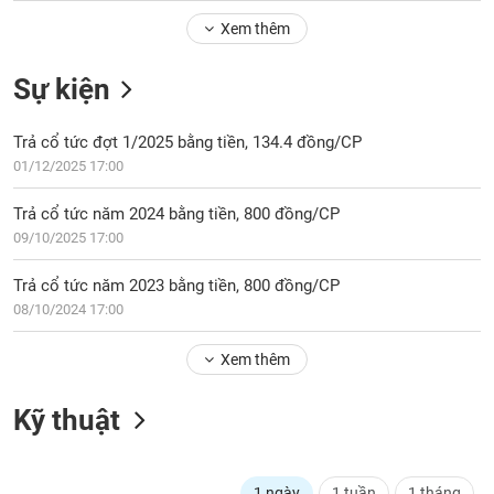
Tổng
VS-
quan
Xem thêm
SECTOR
Giao
Sự kiện
dịch
Tài
Trả cổ tức đợt 1/2025 bằng tiền, 134.4 đồng/CP
chính
NĂNG
01/12/2025 17:00
Phân
LƯỢNG
tích
Trả cổ tức năm 2024 bằng tiền, 800 đồng/CP
kỹ
09/10/2025 17:00
thuật
Hồ
Trả cổ tức năm 2023 bằng tiền, 800 đồng/CP
NGUYÊN
sơ
08/10/2024 17:00
VẬT
doanh
LIỆU
nghiệp
Xem thêm
Tin
tức
Kỹ thuật
sự
CÔNG
kiện
NGHIỆP
Tài
1 ngày
1 tuần
1 tháng