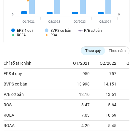
tài
chính
0
0
Q1/2021
Q2/2022
Q2/2023
Q2/2024
EPS 4 quý
BVPS cơ bản
P/E cơ bản
ROEA
ROA
Theo quý
Theo năm
Chỉ số tài chính
Q1/2021
Q2/2022
Q2
EPS 4 quý
950
757
BVPS cơ bản
13,998
14,151
1
P/E cơ bản
12.10
13.61
ROS
8.47
5.64
ROEA
7.03
10.69
ROAA
4.20
5.45