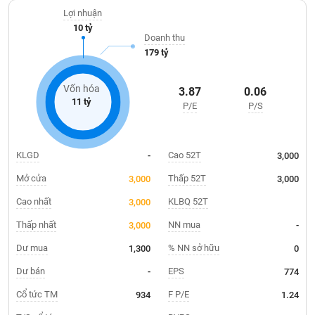
Giá
nhiều khách hàng trong và ngoài nước.
tích
Lợi nhuận
Đặt
10 tỷ
Biểu
lệnh
Doanh thu
đồ
ĐÔNG
179 tỷ
Nước
tài
DƯƠNG
ngoài
chính
Vốn hóa
3.87
0.06
Tự
11 tỷ
P/E
P/S
TÀI
doanh
CHÍNH
Ảnh
CÁ
hưởng
NHÂN
KLGD
Cao 52T
-
3,000
chỉ
số
Mở cửa
Thấp 52T
3,000
3,000
Biến
Cao nhất
KLBQ 52T
3,000
PHÂN
động
TÍCH
Thấp nhất
NN mua
3,000
-
cổ
VIETSTOCKFINANCE
phiếu
Dư mua
% NN sở hữu
1,300
0
Giao
Dư bán
EPS
-
774
dịch
Cổ tức TM
F P/E
934
1.24
VĨ
nội
MÔ
bộ