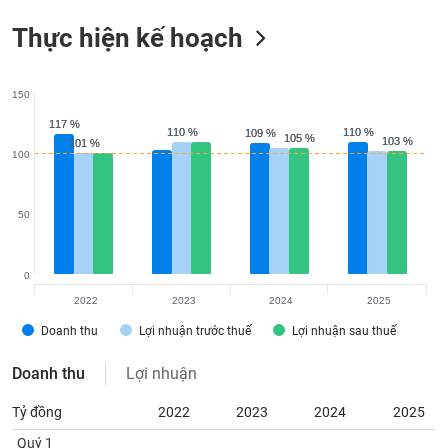
Thực hiện kế hoạch
150
117 %
117 %
110 %
110 %
110 %
110 %
109 %
109 %
105 %
105 %
103 %
103 %
101 %
101 %
100
50
0
2022
2023
2024
2025
Doanh thu
Lợi nhuận trước thuế
Lợi nhuận sau thuế
Doanh thu
Lợi nhuận
Tỷ đồng
2022
2023
2024
2025
Quý 1