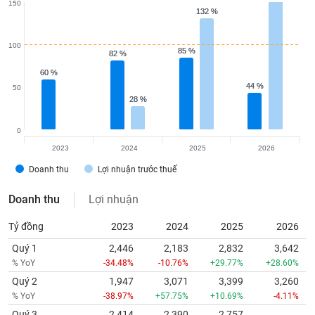
150
132 %
132 %
100
85 %
85 %
82 %
82 %
60 %
60 %
44 %
44 %
50
28 %
28 %
0
2023
2024
2025
2026
Doanh thu
Lợi nhuận trước thuế
Doanh thu
Lợi nhuận
Tỷ đồng
2023
2024
2025
2026
Quý 1
2,446
2,183
2,832
3,642
% YoY
-34.48%
-10.76%
+29.77%
+28.60%
Quý 2
1,947
3,071
3,399
3,260
% YoY
-38.97%
+57.75%
+10.69%
-4.11%
Quý 3
2,414
2,390
2,757