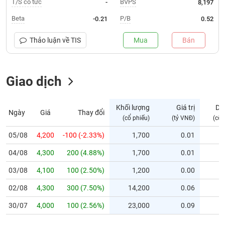
T/S cổ tức
BVPS
-
8,197
Trạng
Beta
P/B
-0.21
0.52
thái
NGÀNH
cổ
Thảo luận về
TIS
Mua
Bán
phiếu
Quy
Giao dịch
DOANH
mô
NGHIỆP
thị
trường
Khối lượng
Giá trị
Dư
Ngày
Giá
Thay đổi
Niêm
(cổ phiếu)
(tỷ VNĐ)
(cổ 
CỔ
yết
PHIẾU
05/08
4,200
-100 (-2.33%)
1,700
0.01
Niêm
04/08
yết
4,300
200 (4.88%)
1,700
0.01
mới
PHÁI
03/08
4,100
100 (2.50%)
1,200
0.00
Niêm
SINH
02/08
4,300
300 (7.50%)
14,200
0.06
yết
bổ
30/07
4,000
100 (2.56%)
23,000
0.09
sung
TRÁI