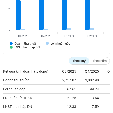
Tất cả
Cổ phiếu
Chỉ số
Chứng chỉ quỹ
Chứng q
2k
Lãnh
đạo
(-)
0
Tất cả
Người nội bộ
Người liên quan
Cổ đông lớn
Q3/2025
Q4/2025
Q1/2026
Q2/2026
Doanh thu thuần
Lợi nhuận gộp
Tin
LNST thu nhập DN
tức
(-)
Theo quý
Theo năm
Bài
Kết quả kinh doanh (tỷ đồng)
Q3/2025
Q4/2025
Q1
viết
của
Doanh thu thuần
2,757.07
3,002.98
3,6
tác
giả
Lợi nhuận gộp
67.65
99.24
1
(-)
LN thuần từ HĐKD
-21.25
13.64
Báo
LNST thu nhập DN
-12.33
7.59
cáo