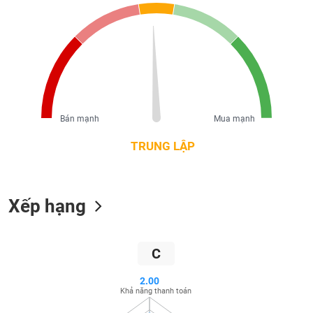
liệu
Tâm
lý
TIÊU
thị
DÙNG
trường
KHÔNG
THIẾT
YẾU
Bán mạnh
Mua mạnh
TRUNG LẬP
TIÊU
Xếp hạng
DÙNG
THIẾT
YẾU
C
2.00
Khả năng thanh toán
CHĂM