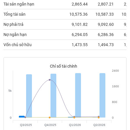
chính
Tài sản ngắn hạn
2,865.44
2,807.21
2,8
Tổng tài sản
10,575.36
10,587.33
10,6
Nợ phải trả
9,101.82
9,092.60
9,1
Công
cụ
Nợ ngắn hạn
6,294.05
6,286.36
6,3
đầu
Vốn chủ sở hữu
1,473.55
1,494.73
1,5
tư
Chỉ số tài chính
2400
Truyền
thông
tài
1600
chính
5k
800
0
0
Dữ
liệu
Q3/2025
Q4/2025
Q1/2026
Q2/2026