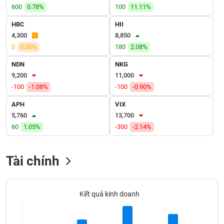
VỤ
600
0.78%
100
11.11%
TRUYỀN
HBC
HII
THÔNG
4,300
8,850
0
0.00%
180
2.08%
NDN
NKG
TIỆN
9,200
11,000
ÍCH
-100
-1.08%
-100
-0.90%
APH
VIX
5,760
13,700
60
1.05%
-300
-2.14%
BẤT
ĐỘNG
SẢN
Tài chính
Mã
chứng
Kết quả kinh doanh
khoán
(-)