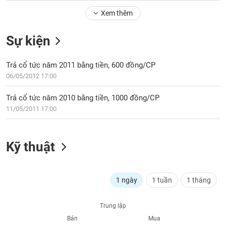
Tổng
VS-
quan
Xem thêm
SECTOR
Giao
Sự kiện
dịch
Tài
Trả cổ tức năm 2011 bằng tiền, 600 đồng/CP
chính
NĂNG
06/05/2012 17:00
Phân
LƯỢNG
tích
Trả cổ tức năm 2010 bằng tiền, 1000 đồng/CP
kỹ
11/05/2011 17:00
thuật
Hồ
NGUYÊN
sơ
Kỹ thuật
VẬT
doanh
LIỆU
nghiệp
Tin
1 ngày
1 tuần
1 tháng
tức
sự
CÔNG
Trung lập
kiện
NGHIỆP
Bán
Mua
Tài