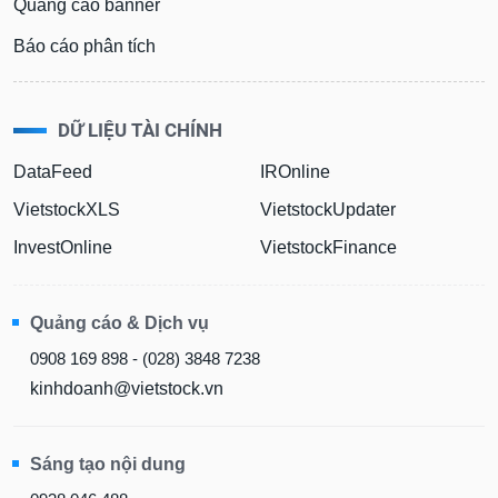
Quảng cáo banner
Báo cáo phân tích
DỮ LIỆU TÀI CHÍNH
DataFeed
IROnline
VietstockXLS
VietstockUpdater
InvestOnline
VietstockFinance
Quảng cáo & Dịch vụ
0908 169 898 - (028) 3848 7238
kinhdoanh@vietstock.vn
Sáng tạo nội dung