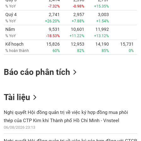
% YoY
-7.32%
-0.98%
+15.35%
Quý 4
2,741
2,957
3,003
% YoY
+26.20%
+7.88%
+1.54%
Năm
9,531
10,601
11,992
% YoY
-18.53%
+11.22%
+13.12%
Kế hoạch
15,826
12,953
14,190
15,731
% hoàn thành
60%
82%
85%
0%
Báo cáo phân tích
Tài liệu
Nghị quyết Hội đồng quản trị về việc ký hợp đồng mua phôi
thép của CTP Kim khí Thành phố Hồ Chí Minh - Vnsteel
06/08/2026 23:13