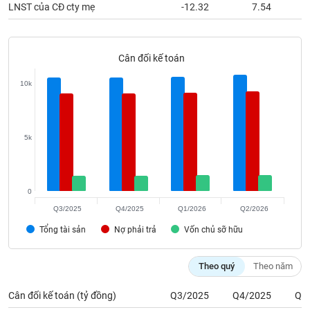
phân
LNST của CĐ cty mẹ
-12.32
7.54
tích
(-)
Cân đối kế toán
Thuật
ngữ
10k
(-)
Dịch
5k
vụ
(-)
0
Đào
Q3/2025
Q4/2025
Q1/2026
Q2/2026
tạo
Tổng tài sản
Nợ phải trả
Vốn chủ sỡ hữu
Theo quý
Theo năm
Sách
Cân đối kế toán (tỷ đồng)
Q3/2025
Q4/2025
Q1
tài