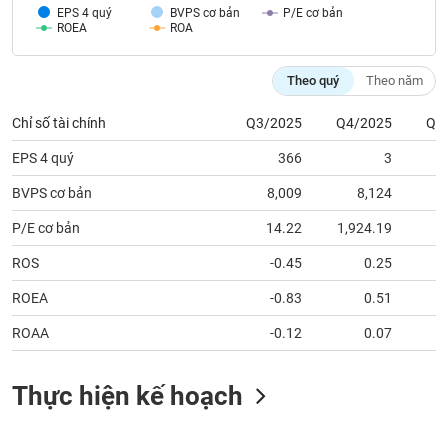
tài
EPS 4 quý
BVPS cơ bản
P/E cơ bản
chính
ROEA
ROA
Theo quý
Theo năm
Chỉ số tài chính
Q3/2025
Q4/2025
Q1
EPS 4 quý
366
3
BVPS cơ bản
8,009
8,124
P/E cơ bản
14.22
1,924.19
ROS
-0.45
0.25
ROEA
-0.83
0.51
ROAA
-0.12
0.07
Thực hiện kế hoạch