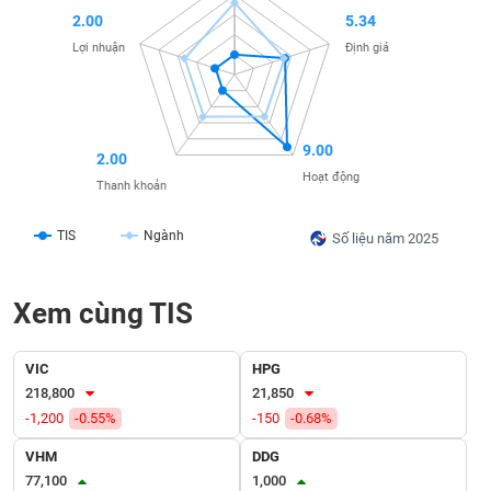
SÓC
2.00
5.34
SỨC
Lợi nhuận
Định giá
KHỎE
9.00
2.00
TÀI
Hoạt động
CHÍNH
Thanh khoản
TIS
Ngành
Số liệu năm 2025
CÔNG
Xem cùng TIS
NGHỆ
THÔNG
TIN
VIC
HPG
218,800
21,850
-1,200
-0.55%
-150
-0.68%
VHM
DDG
DỊCH
77,100
1,000