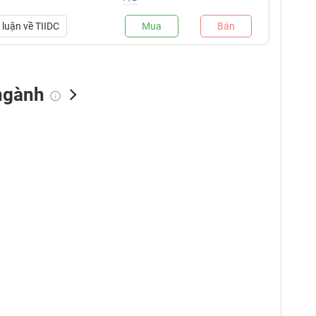
luận về
TIIDC
Mua
Bán
ngành
NN bán
Tự doanh mua
Tự doanh bán
(tỷ VNĐ)
(tỷ VNĐ)
(tỷ VNĐ)