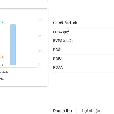
0.6
Chỉ số tài chính
EPS 4 quý
0.4
BVPS cơ bản
ROS
0.2
ROEA
0
ROAA
2/2020
ROA
Doanh thu
Lợi nhuận