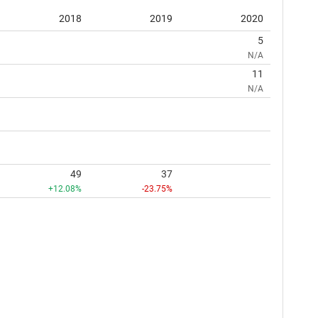
2018
2019
2020
5
N/A
11
N/A
49
37
+12.08%
-23.75%