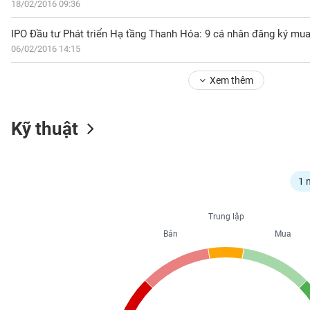
18/02/2016 09:36
IPO Đầu tư Phát triển Hạ tầng Thanh Hóa: 9 cá nhân đăng ký mua
NGÀNH
06/02/2016 14:15
Xem thêm
DOANH
Kỹ thuật
NGHIỆP
CỔ
1 
PHIẾU
Trung lập
Bán
Mua
PHÁI
SINH
TRÁI