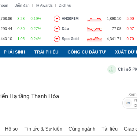
khoán
Diễn đàn
IR Awards
Dịch vụ
,768.06
3.28
0.19%
VN30F1M
1,890.10
-5.90
293.44
0.80
0.27%
Dầu
77.08
-0.97
o
Tin tức
Báo cáo phân tích
Thuật ngữ
Dịch vụ
443.10
1.05
0.24%
Spot Gold
4,341.71
-0.70
PHÁI SINH
TRÁI PHIẾU
CÔNG CỤ ĐẦU TƯ
XUẤT DỮ 
Chỉ số PMI ng
Xem 
iển Hạ tầng Thanh Hóa
P
Hồ sơ
Tin tức & Sự kiện
Cùng ngành
Tài liệu
Giao 