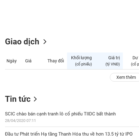
GIỚI
ĐÔNG
DƯƠNG
Giao dịch
TÀI
CHÍNH
Khối lượng
Giá trị
Dư
Ngày
Giá
Thay đổi
CÁ
(cổ phiếu)
(tỷ VNĐ)
(cổ 
NHÂN
Xem thêm
PHÂN
Tin tức
TÍCH
VIETSTOCKFINANCE
SCIC chào bán cạnh tranh lô cổ phiếu TIIDC bất thành
28/04/2020 07:11
VĨ
Đầu tư Phát triển Hạ tầng Thanh Hóa thu về hơn 13.5 tỷ từ IPO
MÔ