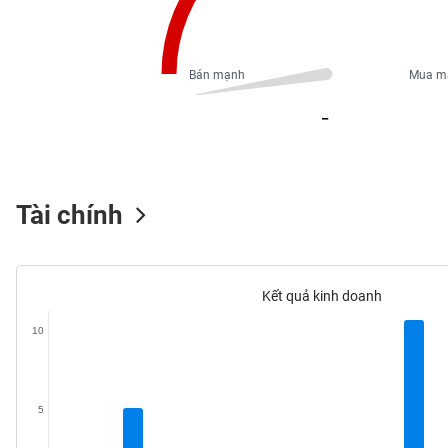
PHIẾU
Bán mạnh
Mua m
CÔNG
_
CỤ
ĐẦU
TƯ
Tài chính
XUẤT
DỮ
LIỆU
Kết quả kinh doanh
10
TIN
MỚI
Ngành
5
(-)