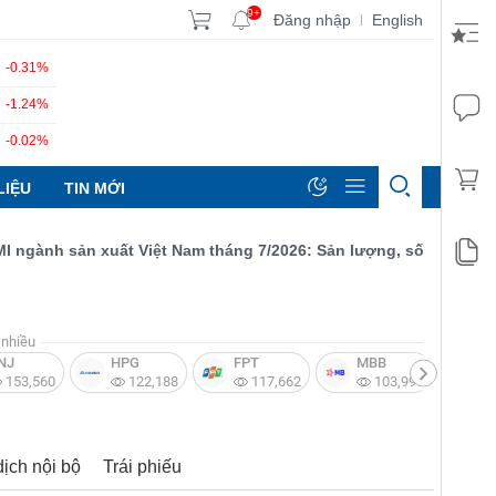
9+
Đăng nhập
English
|
-0.31%
-1.24%
-0.02%
LIỆU
TIN MỚI
ành sản xuất Việt Nam tháng 7/2026: Sản lượng, số lượng đơn đặ
nhiều
NJ
HPG
FPT
MBB
V
153,560
122,188
117,662
103,997
dịch nội bộ
Trái phiếu