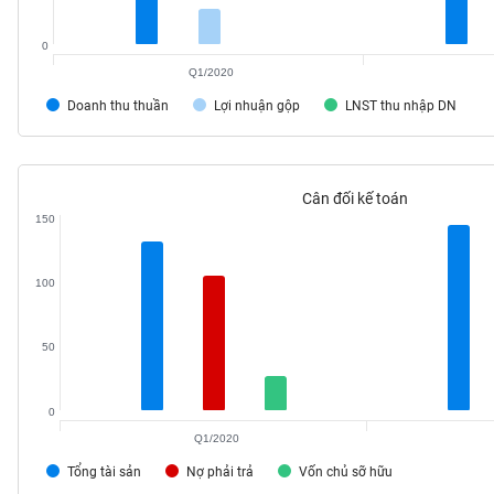
VS-
SECTOR
0
Q1/2020
Doanh thu thuần
Lợi nhuận gộp
LNST thu nhập DN
NĂNG
LƯỢNG
Cân đối kế toán
150
100
NGUYÊN
VẬT
50
LIỆU
0
Q1/2020
CÔNG
Tổng tài sản
Nợ phải trả
Vốn chủ sỡ hữu
NGHIỆP