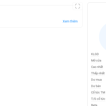
Xem thêm
KLGD
Mở cửa
Cao nhất
Thấp nhất
Dư mua
Dư bán
Cổ tức TM
T/S cổ tức
Beta