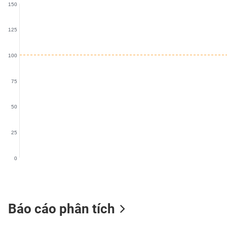
150
SÓC
SỨC
KHỎE
125
100
TÀI
75
CHÍNH
50
25
CÔNG
NGHỆ
0
THÔNG
TIN
Báo cáo phân tích
DỊCH