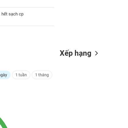
 hết sạch cp
Xếp hạng
ngày
1 tuần
1 tháng