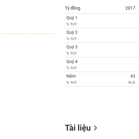
Tỷ đồng
2017
Quý 1
% YoY
Quý 2
% YoY
Quý 3
% YoY
Quý 4
% YoY
Năm
43
% YoY
N/A
Tài liệu