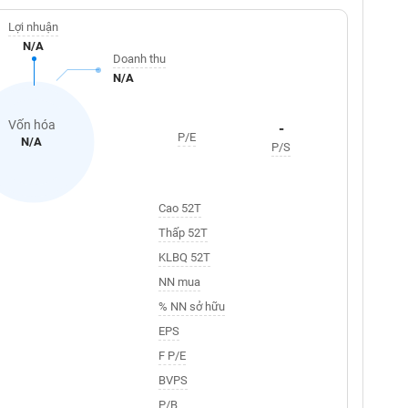
Lợi nhuận
N/A
Doanh thu
N/A
Vốn hóa
-
P/E
N/A
P/S
Cao 52T
Thấp 52T
KLBQ 52T
NN mua
% NN sở hữu
EPS
F P/E
BVPS
P/B