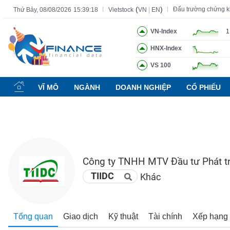
(
)
Đấu trường chứng 
Thứ Bảy, 08/08/2026
15:39:19
Vietstock
VN
|
EN
VN-Index
1
HNX-Index
Tất cả
Tính năng
Ngành
Mã chứng khoán
Lãnh đạ
VS 100
Tính
năng
VĨ MÔ
NGÀNH
DOANH NGHIỆP
CỔ PHIẾU
(-)
VIETSTOCK
Công ty TNHH MTV Đầu tư Phát tr
CHỨNG
KHOÁN
TIIDC
Khác
DOANH
Tổng quan
Giao dịch
Kỹ thuật
Tài chính
Xếp hạng
NGHIỆP