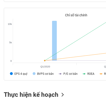
Chỉ số tài chính
TIÊU
10k
DÙNG
KHÔNG
THIẾT
YẾU
5k
0
TIÊU
Q1/2020
Q
DÙNG
EPS 4 quý
BVPS cơ bản
P/E cơ bản
ROEA
THIẾT
YẾU
Thực hiện kế hoạch
CHĂM