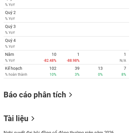
% YoY
Quý 2
% YoY
Quý 3
% YoY
Quý 4
% YoY
Năm
10
1
1
% YoY
-82.48%
-88.98%
N/A
Kế hoạch
102
39
13
7
% hoàn thành
10%
3%
0%
8%
Báo cáo phân tích
Tài liệu
Nghị quyết đại hội đồng cổ đông thường niên năm 2026