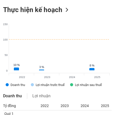
Thực hiện kế hoạch
150
100
50
10 %
10 %
8 %
8 %
3 %
3 %
0
2022
2023
2024
2025
Doanh thu
Lợi nhuận trước thuế
Lợi nhuận sau thuế
Doanh thu
Lợi nhuận
Tỷ đồng
2022
2023
2024
2025
Quý 1