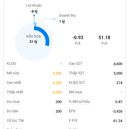
Giá
tích
Lợi nhuận
Đặt
-8 tỷ
Biểu
lệnh
Doanh thu
đồ
ĐÔNG
1 tỷ
Nước
tài
DƯƠNG
ngoài
chính
Vốn hóa
-0.93
51.18
Tự
31 tỷ
P/E
P/S
TÀI
doanh
CHÍNH
Ảnh
CÁ
hưởng
NHÂN
KLGD
Cao 52T
-
4,600
chỉ
số
Mở cửa
Thấp 52T
3,200
3,000
Biến
Cao nhất
KLBQ 52T
3,200
274
PHÂN
động
TÍCH
Thấp nhất
NN mua
3,200
-
cổ
VIETSTOCKFINANCE
phiếu
Dư mua
% NN sở hữu
200
0.87
Giao
Dư bán
EPS
200
-3,426
dịch
Cổ tức TM
F P/E
61.24
VĨ
nội
MÔ
bộ