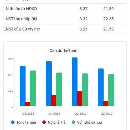
phân
tích
LN thuần từ HĐKD
-3.37
-21.39
(-)
LNST thu nhập DN
-3.32
-22.35
LNST của CĐ cty mẹ
-3.26
-21.53
Thuật
ngữ
(-)
Cân đối kế toán
Dịch
300
vụ
(-)
200
Đào
tạo
100
0
Q3/2018
Q4/2018
Q1/2019
Q2/2019
Sách
Tổng tài sản
Nợ phải trả
Vốn chủ sỡ hữu
tài