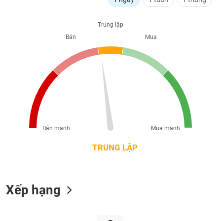
liệu
Trung lập
Tâm
Bán
Mua
lý
TIÊU
thị
DÙNG
trường
KHÔNG
THIẾT
YẾU
Bán mạnh
Mua mạnh
TIÊU
DÙNG
TRUNG LẬP
THIẾT
YẾU
Xếp hạng
CHĂM