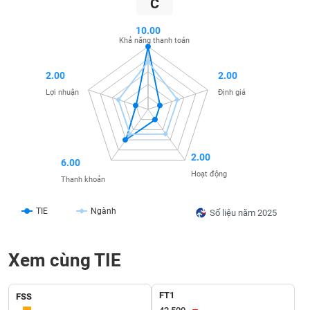
C
SÓC
SỨC
10.00
KHỎE
Khả năng thanh toán
2.00
2.00
Lợi nhuận
Định giá
TÀI
CHÍNH
2.00
6.00
Hoạt động
Thanh khoản
CÔNG
NGHỆ
TIE
Ngành
Số liệu năm 2025
THÔNG
TIN
Xem cùng TIE
FT1
FSS
DỊCH