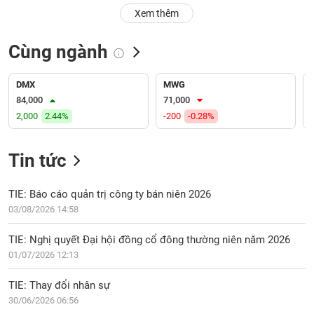
PHIẾU
Hủy
Xem thêm
niêm
yết
Cùng ngành
Theo
CÔNG
dõi
CỤ
đặc
DMX
MWG
ĐẦU
biệt
84,000
71,000
TƯ
2,000
2.44%
-200
-0.28%
Không
được
ký
Tin tức
XUẤT
quỹ
DỮ
LIỆU
Danh
TIE: Báo cáo quản trị công ty bán niên 2026
mục
03/08/2026 14:58
ETF
TIN
TIE: Nghị quyết Đại hội đồng cổ đông thường niên năm 2026
Cổ
MỚI
01/07/2026 12:13
phiếu
chi
Ngành
TIE: Thay đổi nhân sự
tiết
(-)
30/06/2026 06:56