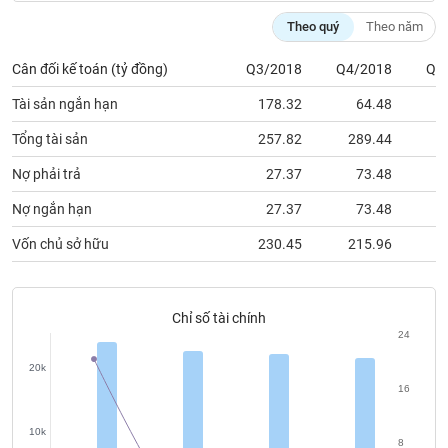
chính
Theo quý
Theo năm
Cân đối kế toán (tỷ đồng)
Q3/2018
Q4/2018
Q1
Công
Tài sản ngắn hạn
178.32
64.48
cụ
đầu
Tổng tài sản
257.82
289.44
3
tư
Nợ phải trả
27.37
73.48
1
Nợ ngắn hạn
27.37
73.48
1
Vốn chủ sở hữu
230.45
215.96
2
Truyền
thông
tài
chính
Chỉ số tài chính
24
20k
16
Dữ
liệu
10k
8