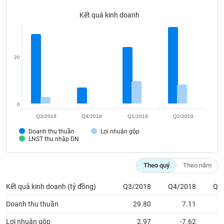
Tất cả
Cổ phiếu
Chỉ số
Chứng chỉ quỹ
Chứng q
Kết quả kinh doanh
Lãnh
đạo
(-)
20
Tất cả
Người nội bộ
Người liên quan
Cổ đông lớn
Tin
tức
0
(-)
Q3/2018
Q4/2018
Q1/2019
Q2/2019
Doanh thu thuần
Lợi nhuận gộp
Bài
LNST thu nhập DN
viết
của
tác
Theo quý
Theo năm
giả
(-)
Kết quả kinh doanh (tỷ đồng)
Q3/2018
Q4/2018
Q1
Doanh thu thuần
29.80
7.11
Báo
cáo
Lợi nhuận gộp
2.97
-7.62