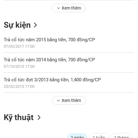
Tổng
VS-
quan
Xem thêm
SECTOR
Giao
Sự kiện
dịch
Tài
Trả cổ tức năm 2015 bằng tiền, 700 đồng/CP
chính
NĂNG
07/03/2017 17:00
Phân
LƯỢNG
tích
Trả cổ tức năm 2014 bằng tiền, 700 đồng/CP
kỹ
07/10/2015 17:00
thuật
Hồ
Trả cổ tức đợt 3/2013 bằng tiền, 1,400 đồng/CP
NGUYÊN
sơ
25/02/2015 17:00
VẬT
doanh
LIỆU
nghiệp
Xem thêm
Tin
tức
Kỹ thuật
sự
CÔNG
kiện
NGHIỆP
Tài
1 ngày
1 tuần
1 tháng