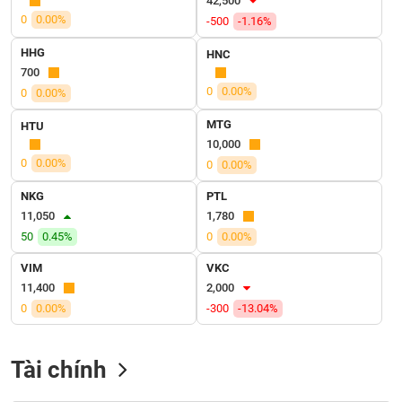
42,500
VỤ
0
0.00%
-500
-1.16%
TRUYỀN
THÔNG
HHG
HNC
700
0
0.00%
0
0.00%
MTG
HTU
TIỆN
10,000
ÍCH
0
0.00%
0
0.00%
NKG
PTL
11,050
1,780
50
0.45%
0
0.00%
BẤT
ĐỘNG
VIM
VKC
SẢN
11,400
2,000
0
0.00%
-300
-13.04%
Mã
chứng
khoán
Tài chính
(-)