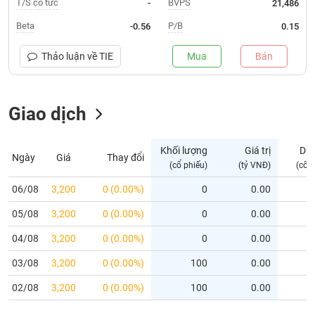
T/S cổ tức
BVPS
-
21,486
Trạng
Beta
P/B
-0.56
0.15
thái
NGÀNH
cổ
Thảo luận về
TIE
Mua
Bán
phiếu
Quy
Giao dịch
DOANH
mô
NGHIỆP
thị
trường
Khối lượng
Giá trị
Dư
Ngày
Giá
Thay đổi
Niêm
(cổ phiếu)
(tỷ VNĐ)
(cổ 
CỔ
yết
PHIẾU
06/08
3,200
0 (0.00%)
0
0.00
Niêm
05/08
yết
3,200
0 (0.00%)
0
0.00
mới
PHÁI
04/08
3,200
0 (0.00%)
0
0.00
Niêm
SINH
03/08
3,200
0 (0.00%)
100
0.00
yết
bổ
02/08
3,200
0 (0.00%)
100
0.00
sung
TRÁI