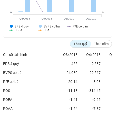
tài
chính
0
0
Q3/2018
Q4/2018
Q1/2019
Q2/2019
EPS 4 quý
BVPS cơ bản
P/E cơ bản
ROEA
ROA
Theo quý
Theo năm
Chỉ số tài chính
Q3/2018
Q4/2018
Q1
EPS 4 quý
455
-2,537
BVPS cơ bản
24,080
22,567
2
P/E cơ bản
20.14
-3.03
ROS
-11.13
-314.45
ROEA
-1.41
-9.65
ROAA
-1.24
-7.87