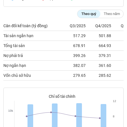
chính
Theo quý
Theo năm
Cân đối kế toán (tỷ đồng)
Q3/2025
Q4/2025
Q1
Công
cụ
Tài sản ngắn hạn
517.29
501.88
5
đầu
tư
Tổng tài sản
678.91
664.93
6
Nợ phải trả
399.26
379.31
3
Nợ ngắn hạn
382.07
361.60
3
Truyền
Vốn chủ sở hữu
279.65
285.62
2
thông
tài
chính
Chỉ số tài chính
12
10k
Dữ
8
liệu