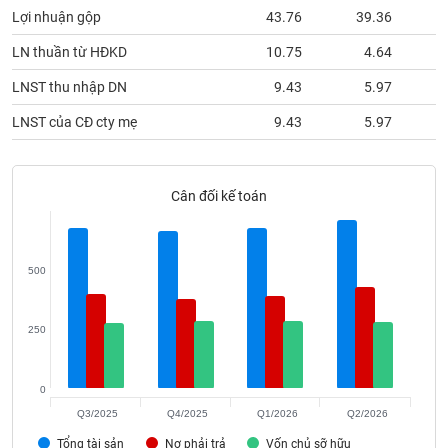
phân
Lợi nhuận gộp
43.76
39.36
tích
(-)
LN thuần từ HĐKD
10.75
4.64
LNST thu nhập DN
9.43
5.97
Thuật
ngữ
LNST của CĐ cty mẹ
9.43
5.97
(-)
Cân đối kế toán
Dịch
vụ
(-)
500
Đào
tạo
250
0
Sách
Q3/2025
Q4/2025
Q1/2026
Q2/2026
tài
Tổng tài sản
Nợ phải trả
Vốn chủ sỡ hữu