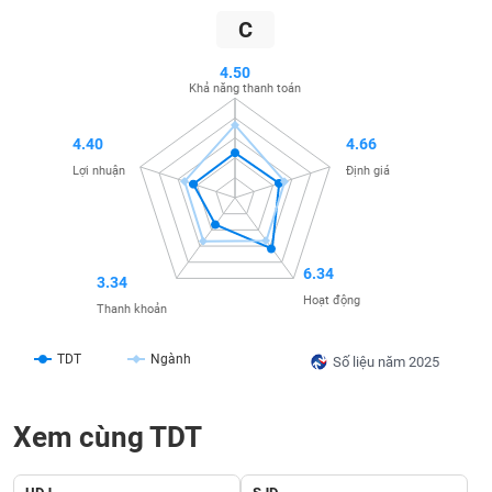
SÓC
C
SỨC
KHỎE
4.50
Khả năng thanh toán
4.40
4.66
TÀI
Lợi nhuận
Định giá
CHÍNH
6.34
3.34
CÔNG
Hoạt động
Thanh khoản
NGHỆ
THÔNG
TDT
Ngành
Số liệu năm 2025
TIN
Xem cùng TDT
DỊCH