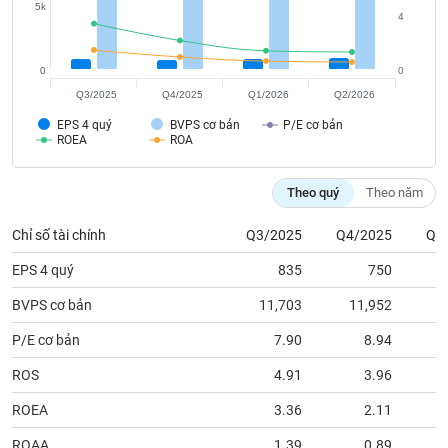
tài
5k
4
chính
0
0
Q3/2025
Q4/2025
Q1/2026
Q2/2026
EPS 4 quý
BVPS cơ bản
P/E cơ bản
ROEA
ROA
Theo quý
Theo năm
Chỉ số tài chính
Q3/2025
Q4/2025
Q1
EPS 4 quý
835
750
BVPS cơ bản
11,703
11,952
1
P/E cơ bản
7.90
8.94
ROS
4.91
3.96
ROEA
3.36
2.11
ROAA
1.39
0.89