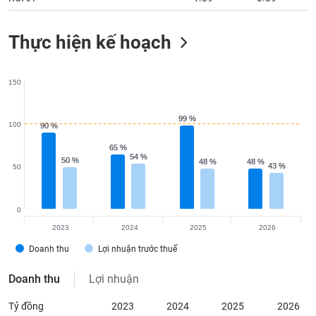
Thực hiện kế hoạch
150
99 %
99 %
100
90 %
90 %
65 %
65 %
54 %
54 %
50 %
50 %
48 %
48 %
48 %
48 %
43 %
43 %
50
0
2023
2024
2025
2026
Doanh thu
Lợi nhuận trước thuế
Doanh thu
Lợi nhuận
Tỷ đồng
2023
2024
2025
2026