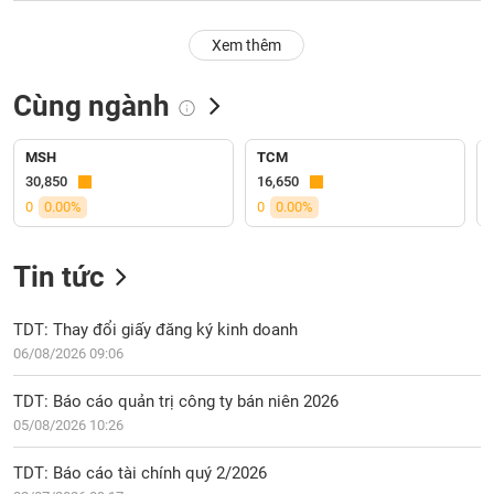
PHIẾU
Hủy
niêm
Xem thêm
yết
Theo
Cùng ngành
CÔNG
dõi
CỤ
đặc
ĐẦU
biệt
MSH
TCM
TƯ
30,850
16,650
Không
0
0.00%
0
0.00%
được
ký
XUẤT
quỹ
DỮ
Tin tức
LIỆU
Danh
mục
TDT: Thay đổi giấy đăng ký kinh doanh
ETF
06/08/2026 09:06
TIN
Cổ
MỚI
TDT: Báo cáo quản trị công ty bán niên 2026
phiếu
05/08/2026 10:26
chi
Ngành
tiết
(-)
TDT: Báo cáo tài chính quý 2/2026