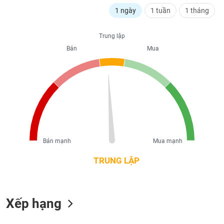
liệu
1 ngày
1 tuần
1 tháng
Tâm
Trung lập
lý
TIÊU
thị
Bán
Mua
DÙNG
trường
KHÔNG
THIẾT
YẾU
TIÊU
Bán mạnh
Mua mạnh
DÙNG
THIẾT
TRUNG LẬP
YẾU
Xếp hạng
CHĂM