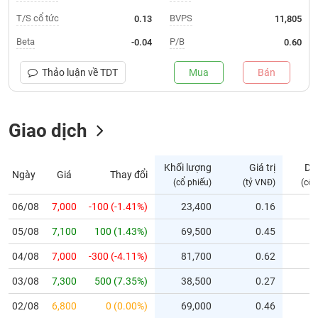
T/S cổ tức
BVPS
0.13
11,805
Trạng
thái
Beta
P/B
-0.04
0.60
NGÀNH
cổ
phiếu
Thảo luận về
TDT
Mua
Bán
Quy
DOANH
mô
NGHIỆP
Giao dịch
thị
trường
Niêm
Khối lượng
Giá trị
Dư
Ngày
Giá
Thay đổi
CỔ
yết
(cổ phiếu)
(tỷ VNĐ)
(cổ 
PHIẾU
Niêm
06/08
7,000
-100 (-1.41%)
23,400
0.16
yết
mới
05/08
7,100
100 (1.43%)
69,500
0.45
PHÁI
Niêm
SINH
04/08
7,000
-300 (-4.11%)
81,700
0.62
yết
03/08
7,300
500 (7.35%)
38,500
0.27
bổ
sung
TRÁI
02/08
6,800
0 (0.00%)
69,000
0.46