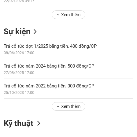
Tổng
22/07/2026 09:17
VS-
quan
SECTOR
Xem thêm
Giao
dịch
Sự kiện
Tài
chính
NĂNG
Trả cổ tức đợt 1/2025 bằng tiền, 400 đồng/CP
Phân
LƯỢNG
08/06/2026 17:00
tích
kỹ
Trả cổ tức năm 2024 bằng tiền, 500 đồng/CP
thuật
27/08/2025 17:00
Hồ
NGUYÊN
sơ
Trả cổ tức năm 2022 bằng tiền, 300 đồng/CP
VẬT
doanh
25/10/2023 17:00
LIỆU
nghiệp
Xem thêm
Tin
tức
sự
Kỹ thuật
CÔNG
kiện
NGHIỆP
Tài