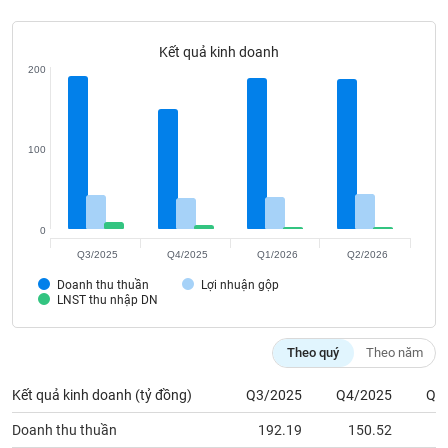
Tất cả
Cổ phiếu
Chỉ số
Chứng chỉ quỹ
Chứng q
Kết quả kinh doanh
Lãnh
200
đạo
(-)
Tất cả
Người nội bộ
Người liên quan
Cổ đông lớn
100
Tin
tức
(-)
0
Q3/2025
Q4/2025
Q1/2026
Q2/2026
Bài
Doanh thu thuần
Lợi nhuận gộp
viết
LNST thu nhập DN
của
tác
giả
Theo quý
Theo năm
(-)
Kết quả kinh doanh (tỷ đồng)
Q3/2025
Q4/2025
Q1
Báo
Doanh thu thuần
192.19
150.52
1
cáo