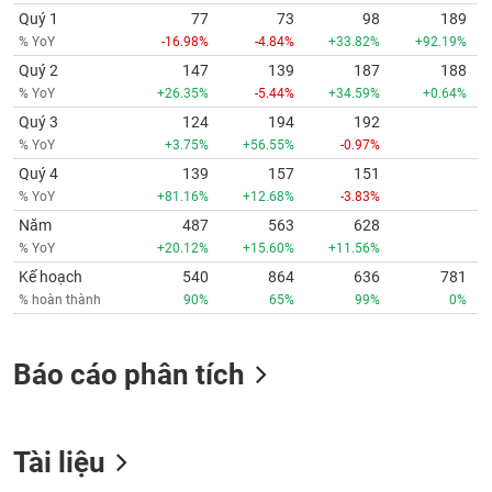
Quý 1
77
73
98
189
% YoY
-16.98%
-4.84%
+33.82%
+92.19%
Quý 2
147
139
187
188
% YoY
+26.35%
-5.44%
+34.59%
+0.64%
Quý 3
124
194
192
% YoY
+3.75%
+56.55%
-0.97%
Quý 4
139
157
151
% YoY
+81.16%
+12.68%
-3.83%
Năm
487
563
628
% YoY
+20.12%
+15.60%
+11.56%
Kế hoạch
540
864
636
781
% hoàn thành
90%
65%
99%
0%
Báo cáo phân tích
Tài liệu