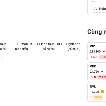
Thảo 
Cùng 
 mua
Dư bán
KLTB 1 lệnh mua
KLTB 1 lệnh bán
NN mua
VIC
phiếu)
(cổ phiếu)
(cổ phiếu)
(cổ phiếu)
(tỷ VNĐ)
213,300
-5,500
-2.
VRE
24,750
-550
-2.17
NVL
13,700
0
0.00%