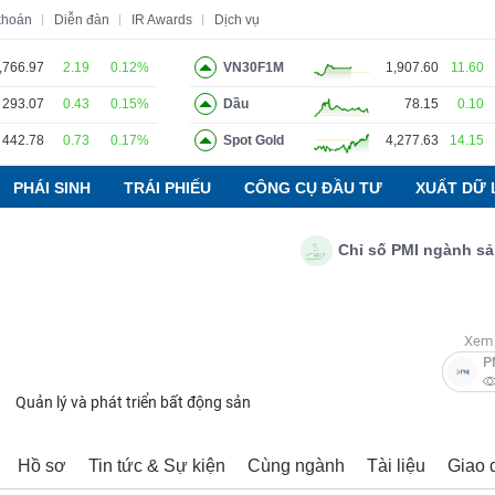
khoán
Diễn đàn
IR Awards
Dịch vụ
,766.97
2.19
0.12%
VN30F1M
1,907.60
11.60
293.07
0.43
0.15%
Dầu
78.15
0.10
o
Tin tức
Báo cáo phân tích
Thuật ngữ
Dịch vụ
442.78
0.73
0.17%
Spot Gold
4,277.63
14.15
PHÁI SINH
TRÁI PHIẾU
CÔNG CỤ ĐẦU TƯ
XUẤT DỮ 
Chỉ số PMI ngành sản xuấ
Xem 
P
Quản lý và phát triển bất động sản
Hồ sơ
Tin tức & Sự kiện
Cùng ngành
Tài liệu
Giao 