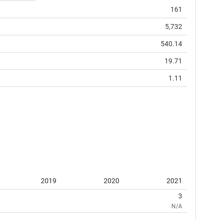
161
5,732
540.14
19.71
1.11
2019
2020
2021
3
N/A