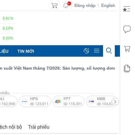
9+
Đăng nhập
English
|
0.61%
0.13%
0.33%
LIỆU
TIN MỚI
t Việt Nam tháng 7/2026: Sản lượng, số lượng đơn đặt hàng mới v
nhiều
NJ
HPG
FPT
MBB
V
162,998
123,811
118,391
104,672
dịch nội bộ
Trái phiếu