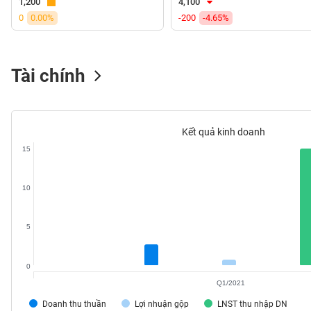
1,200
4,100
VS-
0
0.00%
-200
-4.65%
SECTOR
Tài chính
NĂNG
LƯỢNG
Kết quả kinh doanh
15
10
NGUYÊN
VẬT
LIỆU
5
0
Q1/2021
CÔNG
Doanh thu thuần
Lợi nhuận gộp
LNST thu nhập DN
NGHIỆP