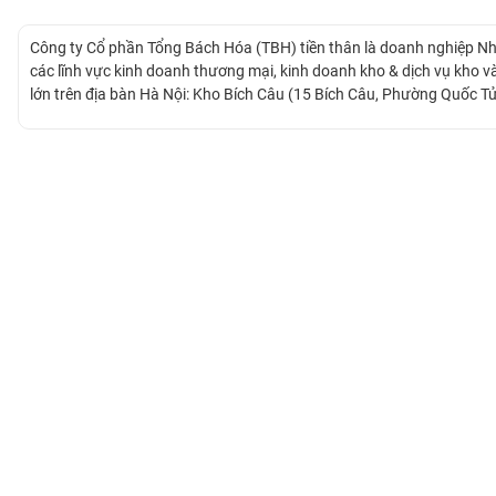
Công ty Cổ phần Tổng Bách Hóa (TBH) tiền thân là doanh nghiệp Nh
BẤT
các lĩnh vực kinh doanh thương mại, kinh doanh kho & dịch vụ kho v
ĐỘNG
lớn trên địa bàn Hà Nội: Kho Bích Câu (15 Bích Câu, Phường Quốc Tử
SẢN
Giải Phóng, Phương Liệt, Thanh Xuân, Hà Nội), Tổng kho 6 (486 Ngọc 
kinh doanh bất động sản của Công ty dự kiến sẽ phát triển mạnh tr
TÀI
CHÍNH
HÀNG
HÓA
KINH
TẾ
THẾ