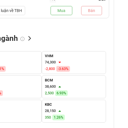
luận về
TBH
Mua
Bán
ngành
NN bán
Tự doanh mua
Tự doanh bán
VHM
(tỷ VNĐ)
(tỷ VNĐ)
(tỷ VNĐ)
74,300
51%
-2,800
-3.63%
BCM
38,600
%
2,500
6.93%
KBC
28,150
350
1.26%