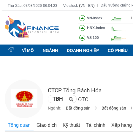
(
)
Đấu trường chứng 
Thứ Sáu, 07/08/2026
06:04:24
Vietstock
VN
|
EN
VN-Index
1
HNX-Index
Tất cả
Tính năng
Ngành
Mã chứng khoán
Lãnh đạ
VS 100
Tính
năng
VĨ MÔ
NGÀNH
DOANH NGHIỆP
CỔ PHIẾU
(-)
VIETSTOCK
CTCP Tổng Bách Hóa
CHỨNG
TBH
OTC
KHOÁN
Ngành:
Bất động sản
Bất động sản
DOANH
Tổng quan
Giao dịch
Kỹ thuật
Tài chính
Xếp hạng
NGHIỆP