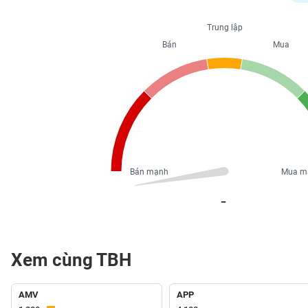
PHIẾU
Trung lập
Bán
Mua
CÔNG
CỤ
ĐẦU
TƯ
XUẤT
DỮ
Bán mạnh
Mua m
LIỆU
_
TIN
MỚI
Xem cùng TBH
Ngành
(-)
AMV
APP