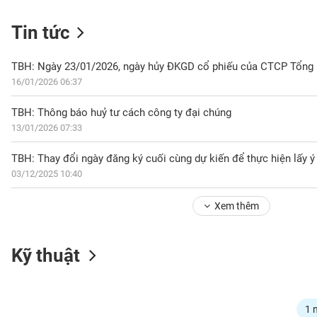
Tin tức
NGÀNH
TBH: Ngày 23/01/2026, ngày hủy ĐKGD cổ phiếu của CTCP Tổng
16/01/2026 06:37
TBH: Thông báo huỷ tư cách công ty đại chúng
DOANH
13/01/2026 07:33
NGHIỆP
TBH: Thay đổi ngày đăng ký cuối cùng dự kiến để thực hiện lấy 
03/12/2025 10:40
CỔ
PHIẾU
Xem thêm
PHÁI
Kỹ thuật
SINH
TRÁI
1 