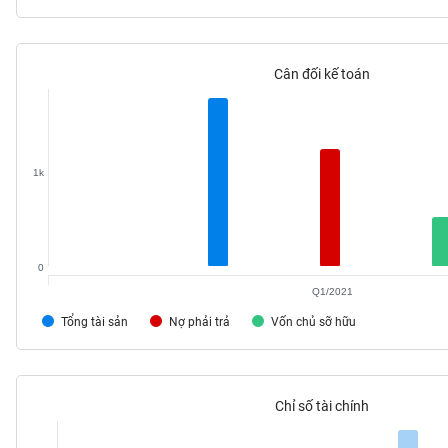
Cân đối kế toán
TIÊU
DÙNG
KHÔNG
THIẾT
1k
YẾU
0
TIÊU
Q1/2021
DÙNG
THIẾT
Tổng tài sản
Nợ phải trả
Vốn chủ sỡ hữu
YẾU
Chỉ số tài chính
CHĂM