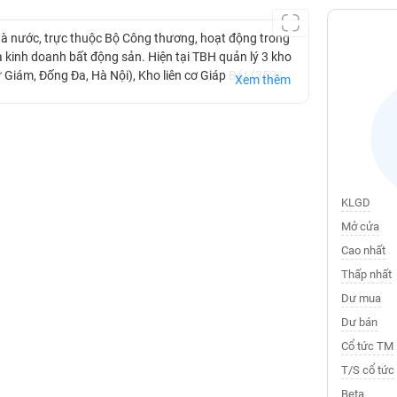
à nước, trực thuộc Bộ Công thương, hoạt động trong
à kinh doanh bất động sản. Hiện tại TBH quản lý 3 kho
 Giám, Đống Đa, Hà Nội), Kho liên cơ Giáp Bát (352
Xem thêm
Hồi, Văn Điển, Thanh Trì, Hà Nội).. Ngoài ra lĩnh vực
ong những năm tới.
KLGD
Mở cửa
Cao nhất
Thấp nhất
Dư mua
Dư bán
Cổ tức TM
T/S cổ tức
Beta