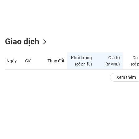
GIỚI
ĐÔNG
DƯƠNG
Giao dịch
TÀI
CHÍNH
Khối lượng
Giá trị
Dư
Ngày
Giá
Thay đổi
CÁ
(cổ phiếu)
(tỷ VNĐ)
(cổ 
NHÂN
Xem thêm
PHÂN
TÍCH
VIETSTOCKFINANCE
VĨ
MÔ