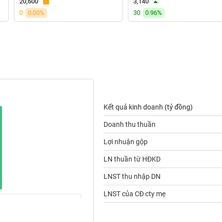
20,600
3,140
0
0.00%
30
0.96%
Kết quả kinh doanh (tỷ đồng)
Doanh thu thuần
Lợi nhuận gộp
LN thuần từ HĐKD
LNST thu nhập DN
LNST của CĐ cty mẹ