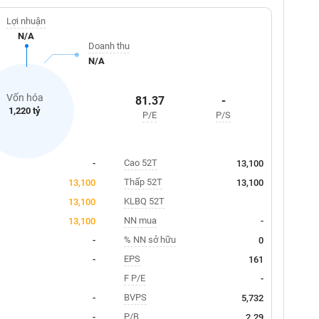
Lợi nhuận
N/A
Doanh thu
N/A
Vốn hóa
81.37
-
1,220 tỷ
P/E
P/S
Cao 52T
-
13,100
Thấp 52T
13,100
13,100
KLBQ 52T
13,100
NN mua
13,100
-
% NN sở hữu
-
0
EPS
-
161
F P/E
-
BVPS
-
5,732
P/B
-
2.29