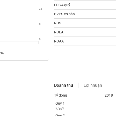
EPS 4 quý
16
BVPS cơ bản
ROS
8
ROEA
0
ROAA
ROA
Doanh thu
Lợi nhuận
Tỷ đồng
2018
Quý 1
% YoY
Quý 2