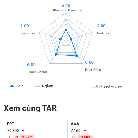
SÓC
4.00
SỨC
Khả năng thanh toán
KHỎE
2.00
2.00
Lợi nhuận
Định giá
TÀI
CHÍNH
6.66
6.00
Hoạt động
Thanh khoản
CÔNG
TAR
Ngành
Số liệu năm 2025
NGHỆ
THÔNG
TIN
Xem cùng TAR
FPT
AAA
70,300
7,160
DỊCH
-1,200
-1.68%
-50
-0.69%