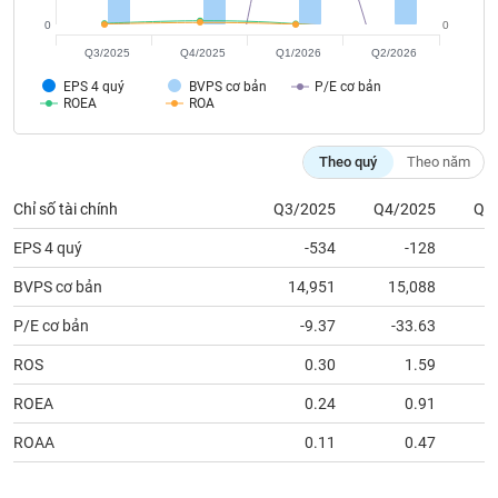
tài
chính
0
0
Q3/2025
Q4/2025
Q1/2026
Q2/2026
EPS 4 quý
BVPS cơ bản
P/E cơ bản
ROEA
ROA
Theo quý
Theo năm
Chỉ số tài chính
Q3/2025
Q4/2025
Q1
EPS 4 quý
-534
-128
BVPS cơ bản
14,951
15,088
1
P/E cơ bản
-9.37
-33.63
ROS
0.30
1.59
ROEA
0.24
0.91
ROAA
0.11
0.47