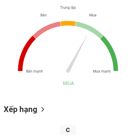
liệu
Trung lập
Bán
Mua
Tâm
lý
TIÊU
thị
DÙNG
trường
KHÔNG
THIẾT
YẾU
Bán mạnh
Mua mạnh
TIÊU
MUA
DÙNG
THIẾT
YẾU
Xếp hạng
C
CHĂM