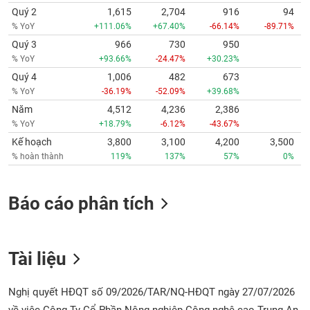
Quý 2
1,615
2,704
916
94
% YoY
+111.06%
+67.40%
-66.14%
-89.71%
Quý 3
966
730
950
% YoY
+93.66%
-24.47%
+30.23%
Quý 4
1,006
482
673
% YoY
-36.19%
-52.09%
+39.68%
Năm
4,512
4,236
2,386
% YoY
+18.79%
-6.12%
-43.67%
Kế hoạch
3,800
3,100
4,200
3,500
% hoàn thành
119%
137%
57%
0%
Báo cáo phân tích
Tài liệu
Nghị quyết HĐQT số 09/2026/TAR/NQ-HĐQT ngày 27/07/2026