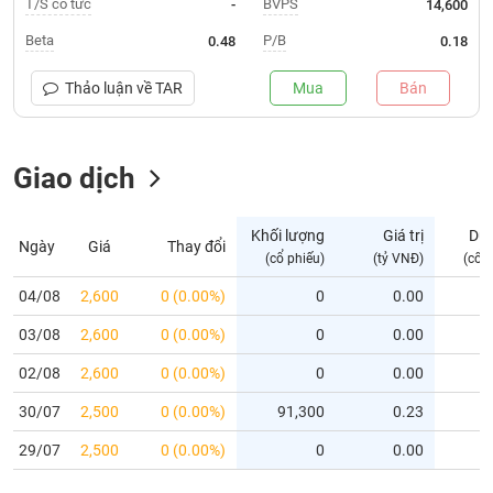
T/S cổ tức
BVPS
-
14,600
Trạng
Beta
P/B
0.48
0.18
thái
NGÀNH
cổ
Thảo luận về
TAR
Mua
Bán
phiếu
Quy
Giao dịch
DOANH
mô
NGHIỆP
thị
trường
Khối lượng
Giá trị
Dư
Ngày
Giá
Thay đổi
Niêm
(cổ phiếu)
(tỷ VNĐ)
(cổ 
CỔ
yết
PHIẾU
04/08
2,600
0 (0.00%)
0
0.00
Niêm
03/08
yết
2,600
0 (0.00%)
0
0.00
mới
PHÁI
02/08
2,600
0 (0.00%)
0
0.00
Niêm
SINH
30/07
2,500
0 (0.00%)
91,300
0.23
yết
bổ
29/07
2,500
0 (0.00%)
0
0.00
sung
TRÁI