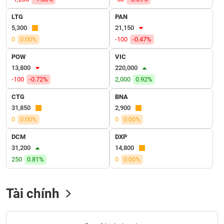
VỤ
TRUYỀN
LTG
PAN
THÔNG
5,300
21,150
0
0.00%
-100
-0.47%
POW
VIC
13,800
220,000
TIỆN
-100
-0.72%
2,000
0.92%
ÍCH
CTG
BNA
31,850
2,900
0
0.00%
0
0.00%
BẤT
DCM
DXP
ĐỘNG
31,200
14,800
SẢN
250
0.81%
0
0.00%
Mã
chứng
Tài chính
khoán
(-)