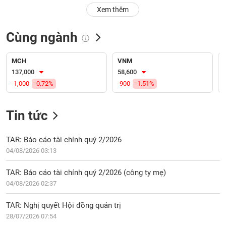
PHIẾU
Hủy
Xem thêm
niêm
yết
Cùng ngành
Theo
CÔNG
dõi
CỤ
đặc
MCH
VNM
ĐẦU
biệt
137,000
58,600
TƯ
-1,000
-0.72%
-900
-1.51%
Không
được
ký
Tin tức
XUẤT
quỹ
DỮ
LIỆU
Danh
TAR: Báo cáo tài chính quý 2/2026
mục
04/08/2026 03:13
ETF
TIN
TAR: Báo cáo tài chính quý 2/2026 (công ty mẹ)
Cổ
MỚI
04/08/2026 02:37
phiếu
chi
Ngành
TAR: Nghị quyết Hội đồng quản trị
tiết
(-)
28/07/2026 07:54