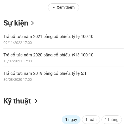
Tổng
VS-
quan
Xem thêm
SECTOR
Giao
Sự kiện
dịch
Tài
Trả cổ tức năm 2021 bằng cổ phiếu, tỷ lệ 100:10
chính
NĂNG
09/11/2022 17:00
Phân
LƯỢNG
tích
Trả cổ tức năm 2020 bằng cổ phiếu, tỷ lệ 100:10
kỹ
15/07/2021 17:00
thuật
Hồ
Trả cổ tức năm 2019 bằng cổ phiếu, tỷ lệ 5:1
NGUYÊN
sơ
30/08/2020 17:00
VẬT
doanh
LIỆU
nghiệp
Kỹ thuật
Tin
tức
sự
CÔNG
kiện
1 ngày
1 tuần
1 tháng
NGHIỆP
Tài