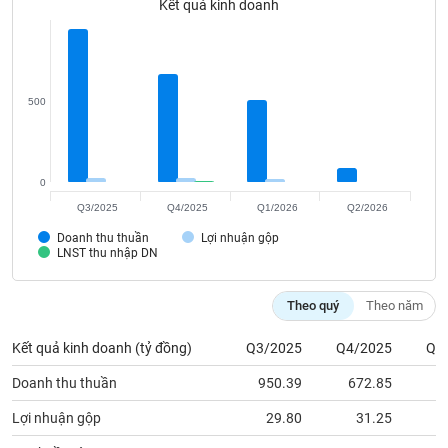
Kết quả kinh doanh
Tất cả
Cổ phiếu
Chỉ số
Chứng chỉ quỹ
Chứng q
Lãnh
đạo
(-)
500
Tất cả
Người nội bộ
Người liên quan
Cổ đông lớn
Tin
0
tức
Q3/2025
Q4/2025
Q1/2026
Q2/2026
(-)
Doanh thu thuần
Lợi nhuận gộp
LNST thu nhập DN
Bài
viết
Theo quý
Theo năm
của
tác
giả
Kết quả kinh doanh (tỷ đồng)
Q3/2025
Q4/2025
Q1
(-)
Doanh thu thuần
950.39
672.85
5
Lợi nhuận gộp
29.80
31.25
Báo
cáo