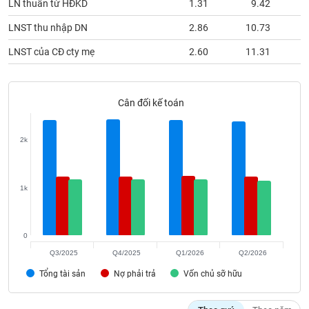
LN thuần từ HĐKD
1.31
9.42
phân
tích
LNST thu nhập DN
2.86
10.73
(-)
LNST của CĐ cty mẹ
2.60
11.31
Thuật
ngữ
(-)
Cân đối kế toán
Dịch
2k
vụ
(-)
1k
Đào
tạo
0
Q3/2025
Q4/2025
Q1/2026
Q2/2026
Tổng tài sản
Nợ phải trả
Vốn chủ sỡ hữu
Sách
tài