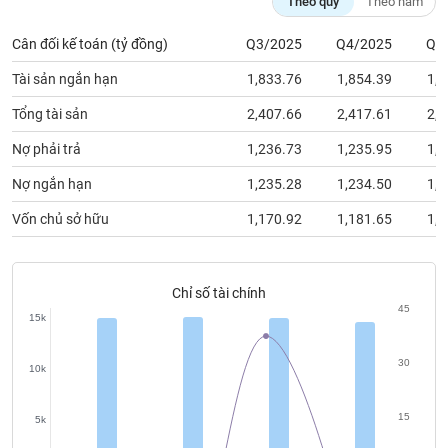
Theo quý
Theo năm
chính
Cân đối kế toán (tỷ đồng)
Q3/2025
Q4/2025
Q1
Tài sản ngắn hạn
1,833.76
1,854.39
1,8
Công
Tổng tài sản
2,407.66
2,417.61
2,4
cụ
đầu
Nợ phải trả
1,236.73
1,235.95
1,2
tư
Nợ ngắn hạn
1,235.28
1,234.50
1,2
Vốn chủ sở hữu
1,170.92
1,181.65
1,1
Truyền
thông
Chỉ số tài chính
tài
45
chính
15k
30
10k
Dữ
15
5k
liệu