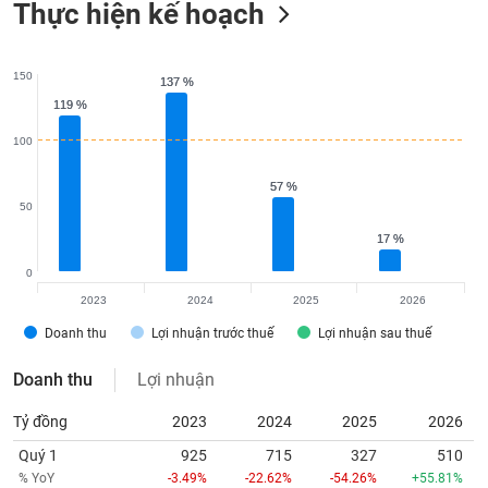
Thực hiện kế hoạch
150
137 %
137 %
119 %
119 %
100
57 %
57 %
50
17 %
17 %
0
2023
2024
2025
2026
Doanh thu
Lợi nhuận trước thuế
Lợi nhuận sau thuế
Doanh thu
Lợi nhuận
Tỷ đồng
2023
2024
2025
2026
Quý 1
925
715
327
510
% YoY
-3.49%
-22.62%
-54.26%
+55.81%