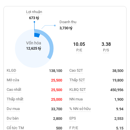
Giá
cốt lõi của Công ty chủ yếu tập trung vào các lĩnh vực đầu tư,
tích
kinh doanh và phát triển bất động sản.
Đặt
Lợi nhuận
Biểu
lệnh
673 tỷ
đồ
ĐÔNG
Doanh thu
Nước
tài
DƯƠNG
3,730 tỷ
ngoài
chính
Tự
Vốn hóa
10.05
3.38
TÀI
doanh
12,625 tỷ
P/E
P/S
CHÍNH
Ảnh
CÁ
hưởng
NHÂN
chỉ
KLGD
Cao 52T
138,100
38,500
số
Mở cửa
Thấp 52T
25,500
19,800
Biến
PHÂN
động
Cao nhất
KLBQ 52T
25,500
450,956
TÍCH
cổ
VIETSTOCKFINANCE
Thấp nhất
NN mua
25,000
1,900
phiếu
Dư mua
% NN sở hữu
33,700
9.94
Giao
dịch
Dư bán
EPS
2,800
2,553
VĨ
nội
Cổ tức TM
F P/E
500
5.15
MÔ
bộ