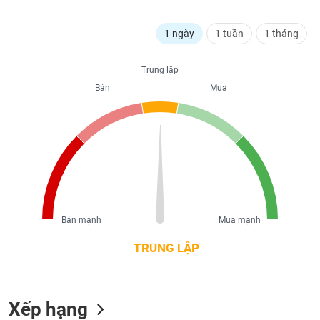
liệu
1 ngày
1 tuần
1 tháng
Tâm
lý
TIÊU
thị
Trung lập
DÙNG
trường
Bán
Mua
KHÔNG
THIẾT
YẾU
TIÊU
DÙNG
Bán mạnh
Mua mạnh
THIẾT
YẾU
TRUNG LẬP
Xếp hạng
CHĂM