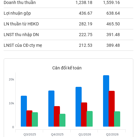
Doanh thu thuần
1,238.18
1,559.16
6
phân
tích
(-)
Lợi nhuận gộp
436.67
638.64
2
LN thuần từ HĐKD
282.19
465.50
2
Thuật
LNST thu nhập DN
222.75
391.48
1
ngữ
(-)
LNST của CĐ cty mẹ
212.53
389.48
1
Dịch
vụ
Cân đối kế toán
(-)
20k
Đào
tạo
10k
Sách
0
tài
Q3/2025
Q4/2025
Q1/2026
Q2/2026