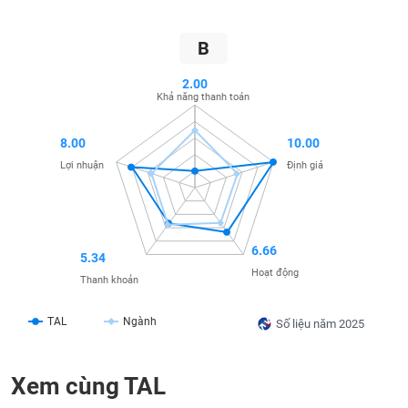
SÓC
SỨC
KHỎE
B
2.00
Khả năng thanh toán
TÀI
8.00
10.00
CHÍNH
Lợi nhuận
Định giá
CÔNG
6.66
5.34
NGHỆ
Hoạt động
Thanh khoản
THÔNG
TIN
TAL
Ngành
Số liệu năm 2025
Xem cùng TAL
DỊCH