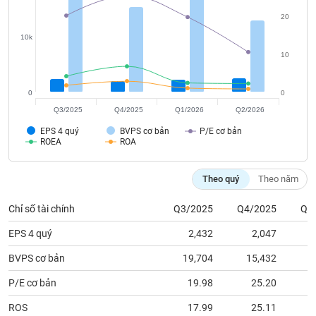
tài
chính
20
10k
10
0
0
Q3/2025
Q4/2025
Q1/2026
Q2/2026
EPS 4 quý
BVPS cơ bản
P/E cơ bản
ROEA
ROA
Theo quý
Theo năm
Chỉ số tài chính
Q3/2025
Q4/2025
Q1
EPS 4 quý
2,432
2,047
BVPS cơ bản
19,704
15,432
1
P/E cơ bản
19.98
25.20
ROS
17.99
25.11