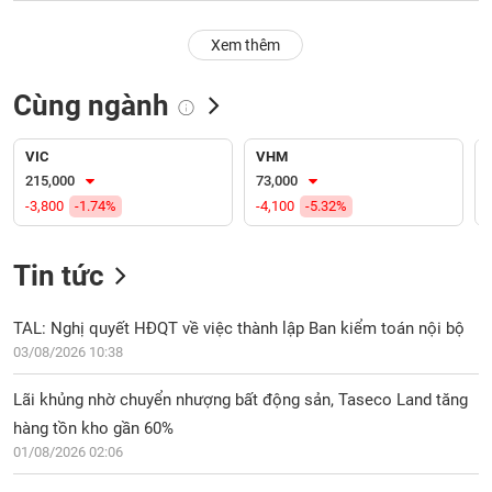
PHIẾU
Hủy
niêm
Xem thêm
yết
Theo
Cùng ngành
CÔNG
dõi
CỤ
đặc
ĐẦU
biệt
VIC
VHM
TƯ
215,000
73,000
Không
-3,800
-1.74%
-4,100
-5.32%
được
ký
XUẤT
quỹ
DỮ
Tin tức
LIỆU
Danh
mục
TAL: Nghị quyết HĐQT về việc thành lập Ban kiểm toán nội bộ
ETF
03/08/2026 10:38
TIN
Cổ
MỚI
Lãi khủng nhờ chuyển nhượng bất động sản, Taseco Land tăng
phiếu
hàng tồn kho gần 60%
chi
Ngành
tiết
01/08/2026 02:06
(-)