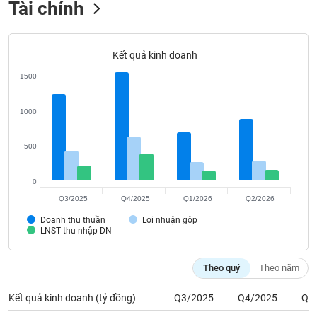
Tài chính
Tất cả
Cổ phiếu
Chỉ số
Chứng chỉ quỹ
Chứng q
Lãnh
đạo
Kết quả kinh doanh
(-)
1500
Tất cả
Người nội bộ
Người liên quan
Cổ đông lớn
1000
Tin
tức
500
(-)
0
Bài
Q3/2025
Q4/2025
Q1/2026
Q2/2026
viết
của
Doanh thu thuần
Lợi nhuận gộp
LNST thu nhập DN
tác
giả
(-)
Theo quý
Theo năm
Kết quả kinh doanh (tỷ đồng)
Q3/2025
Q4/2025
Q1
Báo
cáo