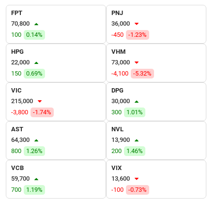
VỤ
FPT
PNJ
TRUYỀN
70,800
36,000
THÔNG
100
0.14%
-450
-1.23%
HPG
VHM
22,000
73,000
TIỆN
150
0.69%
-4,100
-5.32%
ÍCH
VIC
DPG
215,000
30,000
-3,800
-1.74%
300
1.01%
AST
NVL
BẤT
64,300
13,900
ĐỘNG
800
1.26%
200
1.46%
SẢN
VCB
VIX
Mã
59,700
13,600
chứng
700
1.19%
-100
-0.73%
khoán
(-)