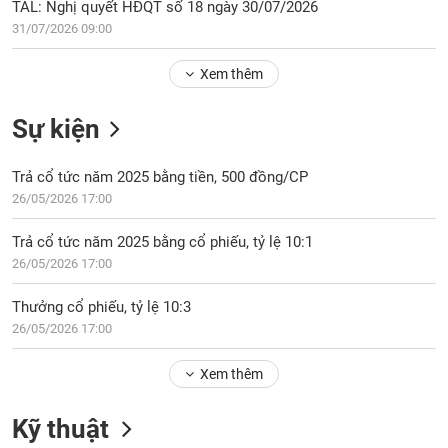
Tổng
TAL: Nghị quyết HĐQT số 18 ngày 30/07/2026
VS-
quan
SECTOR
31/07/2026 09:00
Giao
Xem thêm
dịch
Tài
Sự kiện
chính
NĂNG
Phân
LƯỢNG
Trả cổ tức năm 2025 bằng tiền, 500 đồng/CP
tích
26/05/2026 17:00
kỹ
thuật
Trả cổ tức năm 2025 bằng cổ phiếu, tỷ lệ 10:1
Hồ
26/05/2026 17:00
NGUYÊN
sơ
VẬT
doanh
Thưởng cổ phiếu, tỷ lệ 10:3
LIỆU
nghiệp
26/05/2026 17:00
Tin
tức
Xem thêm
sự
CÔNG
kiện
Kỹ thuật
NGHIỆP
Tài