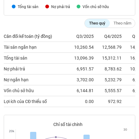
chính
Tổng tài sản
Nợ phải trả
Vốn chủ sỡ hữu
Theo quý
Theo năm
Công
Cân đối kế toán (tỷ đồng)
Q3/2025
Q4/2025
Q1
cụ
đầu
Tài sản ngắn hạn
10,260.54
12,568.79
14,1
tư
Tổng tài sản
13,096.39
15,312.11
16,9
Nợ phải trả
6,951.57
8,783.62
10,2
Truyền
Nợ ngắn hạn
3,702.00
5,232.79
6,3
thông
Vốn chủ sở hữu
6,144.81
5,555.57
6,6
tài
chính
Lợi ích của CĐ thiểu số
0.00
972.92
Chỉ số tài chính
Dữ
30
20k
liệu