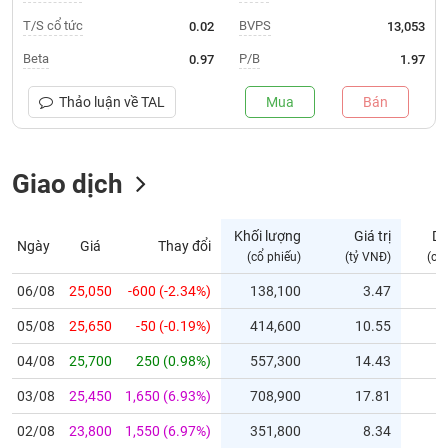
T/S cổ tức
BVPS
0.02
13,053
Trạng
thái
Beta
P/B
0.97
1.97
NGÀNH
cổ
phiếu
Thảo luận về
TAL
Mua
Bán
Quy
DOANH
mô
NGHIỆP
Giao dịch
thị
trường
Niêm
Khối lượng
Giá trị
D
Ngày
Giá
Thay đổi
CỔ
yết
(cổ phiếu)
(tỷ VNĐ)
(cổ
PHIẾU
Niêm
06/08
25,050
-600 (-2.34%)
138,100
3.47
yết
mới
05/08
25,650
-50 (-0.19%)
414,600
10.55
PHÁI
Niêm
SINH
04/08
25,700
250 (0.98%)
557,300
14.43
yết
03/08
25,450
1,650 (6.93%)
708,900
17.81
bổ
sung
TRÁI
02/08
23,800
1,550 (6.97%)
351,800
8.34