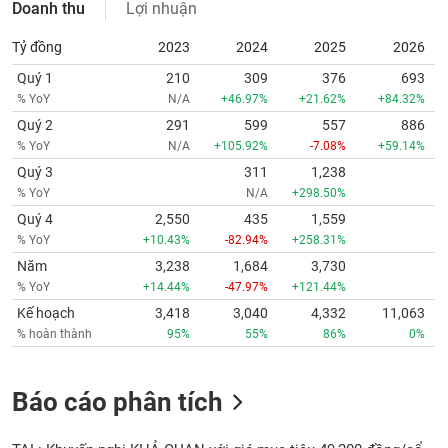
Doanh thu
Lợi nhuận
Tỷ đồng
2023
2024
2025
2026
Quý 1
210
309
376
693
% YoY
N/A
+46.97%
+21.62%
+84.32%
Quý 2
291
599
557
886
% YoY
N/A
+105.92%
-7.08%
+59.14%
Quý 3
311
1,238
% YoY
N/A
+298.50%
Quý 4
2,550
435
1,559
% YoY
+10.43%
-82.94%
+258.31%
Năm
3,238
1,684
3,730
% YoY
+14.44%
-47.97%
+121.44%
Kế hoạch
3,418
3,040
4,332
11,063
% hoàn thành
95%
55%
86%
0%
Báo cáo phân tích