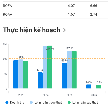
ROEA
4.07
6.66
ROAA
1.67
2.74
Thực hiện kế hoạch
150
127 %
127 %
144 %
144 %
98 %
98 %
100
86 %
86 %
55 %
55 %
50
14 %
14 %
13 %
13 %
0
2023
2024
2025
2026
Doanh thu
Lợi nhuận trước thuế
Lợi nhuận sau thuế