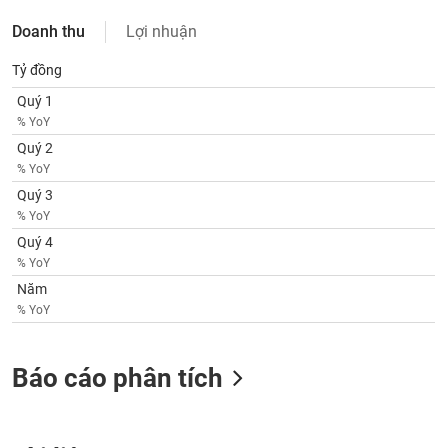
SÓC
SỨC
Doanh thu
Lợi nhuận
KHỎE
Tỷ đồng
Quý 1
% YoY
TÀI
Quý 2
CHÍNH
% YoY
Quý 3
% YoY
Quý 4
% YoY
CÔNG
Năm
NGHỆ
% YoY
THÔNG
TIN
Báo cáo phân tích
DỊCH