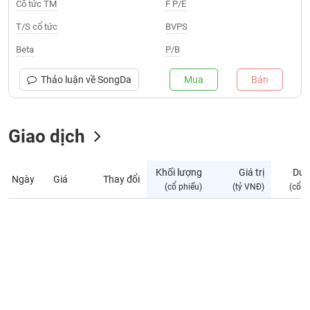
Giá
Cổ tức TM
F P/E
tích
Đặt
T/S cổ tức
BVPS
Biểu
lệnh
đồ
ĐÔNG
Beta
P/B
Nước
tài
DƯƠNG
ngoài
chính
Thảo luận về
SongDa
Mua
Bán
Tự
TÀI
doanh
CHÍNH
Giao dịch
Ảnh
CÁ
hưởng
NHÂN
chỉ
Khối lượng
Giá trị
Dư 
số
Ngày
Giá
Thay đổi
(cổ phiếu)
(tỷ VNĐ)
(cổ p
Biến
PHÂN
động
TÍCH
cổ
VIETSTOCKFINANCE
phiếu
Giao
dịch
VĨ
nội
MÔ
bộ