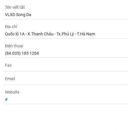
Tất cả
Cổ phiếu
Chỉ số
Chứng chỉ quỹ
Chứng q
Tên viết tắt
VLXD Song Da
Lãnh
đạo
(-)
Địa chỉ
Quốc lộ 1A - X.Thanh Châu - Tx.Phủ Lý - T.Hà Nam
Tất cả
Người nội bộ
Người liên quan
Cổ đông lớn
Điện thoại
(84.035) 185 1204
Tin
tức
(-)
Fax
Email
Bài
viết
của
Website
tác
#
giả
(-)
Báo
cáo