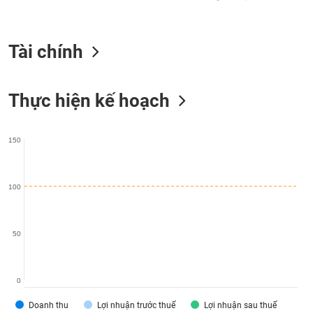
liệu
Tâm
Tài chính
lý
TIÊU
thị
DÙNG
trường
KHÔNG
Thực hiện kế hoạch
THIẾT
YẾU
150
TIÊU
100
DÙNG
THIẾT
YẾU
50
0
CHĂM
Doanh thu
Lợi nhuận trước thuế
Lợi nhuận sau thuế