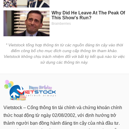
chính
Công
cụ
đầu
* Vietstock tổng hợp thông tin từ các nguồn đáng tin cậy vào thời
tư
điểm công bố cho mục đích cung cấp thông tin tham khảo.
Vietstock không chịu trách nhiệm đối với bất kỳ kết quả nào từ việc
sử dụng các thông tin này.
Truyền
thông
tài
chính
Vietstock – Cổng thông tin tài chính và chứng khoán chính
thức hoạt động từ ngày 02/08/2002, với định hướng trở
Dữ
thành người bạn đồng hành đáng tin cậy của nhà đầu tư.
liệu