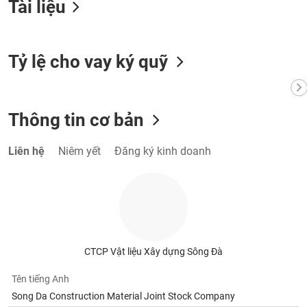
Tài liệu
VỤ
TRUYỀN
THÔNG
Tỷ lệ cho vay ký quỹ
TIỆN
Thông tin cơ bản
ÍCH
Liên hệ
Niêm yết
Đăng ký kinh doanh
BẤT
ĐỘNG
SẢN
Mã
CTCP Vật liệu Xây dựng Sông Đà
chứng
khoán
Tên tiếng Anh
(-)
Song Da Construction Material Joint Stock Company