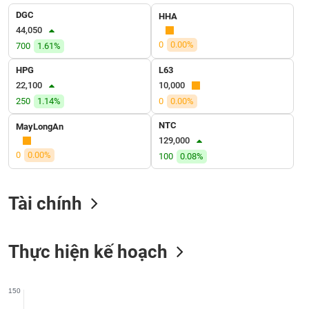
liệu
DGC
HHA
44,050
Tâm
0
0.00%
700
1.61%
lý
TIÊU
thị
HPG
L63
DÙNG
trường
22,100
10,000
KHÔNG
THIẾT
250
1.14%
0
0.00%
YẾU
NTC
MayLongAn
129,000
0
0.00%
100
0.08%
TIÊU
Tài chính
DÙNG
THIẾT
YẾU
Thực hiện kế hoạch
150
CHĂM