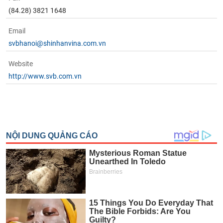
phân
(84.28) 3821 1648
tích
(-)
Email
svbhanoi@shinhanvina.com.vn
Thuật
ngữ
Website
(-)
http://www.svb.com.vn
Dịch
vụ
(-)
Đào
tạo
Sách
tài