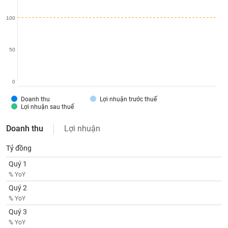
SÓC
SỨC
100
KHỎE
50
TÀI
0
CHÍNH
Doanh thu
Lợi nhuận trước thuế
Lợi nhuận sau thuế
Doanh thu
Lợi nhuận
CÔNG
NGHỆ
Tỷ đồng
THÔNG
Quý 1
TIN
% YoY
Quý 2
% YoY
Quý 3
DỊCH
% YoY