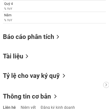
VỤ
Quý 4
TRUYỀN
% YoY
THÔNG
Năm
% YoY
Báo cáo phân tích
TIỆN
ÍCH
Tài liệu
BẤT
ĐỘNG
Tỷ lệ cho vay ký quỹ
SẢN
Mã
chứng
Thông tin cơ bản
khoán
(-)
Liên hệ
Niêm yết
Đăng ký kinh doanh