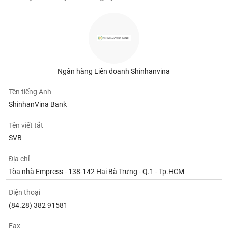
Tất cả
Cổ phiếu
Chỉ số
Chứng chỉ quỹ
Chứng q
Lãnh
đạo
(-)
Tất cả
Người nội bộ
Người liên quan
Cổ đông lớn
Ngân hàng Liên doanh Shinhanvina
Tên tiếng Anh
Tin
tức
ShinhanVina Bank
(-)
Tên viết tắt
SVB
Bài
viết
của
Địa chỉ
tác
Tòa nhà Empress - 138-142 Hai Bà Trưng - Q.1 - Tp.HCM
giả
(-)
Điện thoại
(84.28) 382 91581
Báo
cáo
Fax