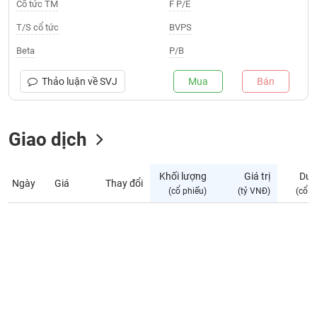
Giá
Cổ tức TM
F P/E
tích
Đặt
T/S cổ tức
BVPS
Biểu
lệnh
đồ
ĐÔNG
Beta
P/B
Nước
tài
DƯƠNG
ngoài
chính
Thảo luận về
SVJ
Mua
Bán
Tự
TÀI
doanh
CHÍNH
Giao dịch
Ảnh
CÁ
hưởng
NHÂN
chỉ
Khối lượng
Giá trị
Dư 
số
Ngày
Giá
Thay đổi
(cổ phiếu)
(tỷ VNĐ)
(cổ p
Biến
PHÂN
động
TÍCH
cổ
VIETSTOCKFINANCE
phiếu
Giao
dịch
VĨ
nội
MÔ
bộ