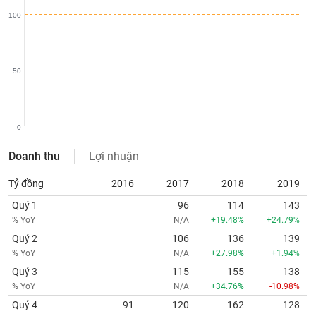
chính
100
Công
50
cụ
đầu
tư
0
Doanh thu
Lợi nhuận
Truyền
Tỷ đồng
2016
2017
2018
2019
thông
Quý 1
96
114
143
tài
% YoY
N/A
+19.48%
+24.79%
chính
Quý 2
106
136
139
% YoY
N/A
+27.98%
+1.94%
Quý 3
115
155
138
% YoY
N/A
+34.76%
-10.98%
Dữ
liệu
Quý 4
91
120
162
128