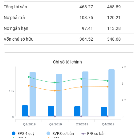
Tất cả
Cổ phiếu
Chỉ số
Chứng chỉ quỹ
Chứng q
Tổng tài sản
468.27
468.89
4
Nợ phải trả
103.75
120.21
Lãnh
đạo
(-)
Nợ ngắn hạn
97.41
113.28
Vốn chủ sở hữu
364.52
348.68
3
Tất cả
Người nội bộ
Người liên quan
Cổ đông lớn
Tin
tức
Chỉ số tài chính
(-)
7.5
5
Bài
viết
10k
của
2.5
tác
giả
(-)
0
0
Q1/2019
Q2/2019
Q3/2019
Q4/2019
Báo
EPS 4 quý
BVPS cơ bản
P/E cơ bản
cáo