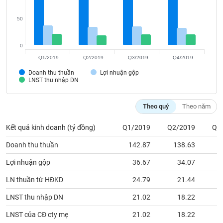
SÓC
SỨC
50
KHỎE
0
Q1/2019
Q2/2019
Q3/2019
Q4/2019
Doanh thu thuần
Lợi nhuận gộp
TÀI
LNST thu nhập DN
CHÍNH
Theo quý
Theo năm
Kết quả kinh doanh (tỷ đồng)
Q1/2019
Q2/2019
Q3
CÔNG
NGHỆ
Doanh thu thuần
142.87
138.63
1
THÔNG
Lợi nhuận gộp
36.67
34.07
TIN
LN thuần từ HĐKD
24.79
21.44
LNST thu nhập DN
21.02
18.22
LNST của CĐ cty mẹ
21.02
18.22
DỊCH