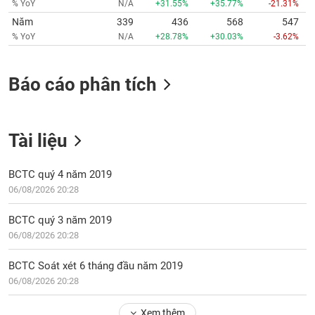
tài
% YoY
N/A
+31.55%
+35.77%
-21.31%
chính
Năm
339
436
568
547
% YoY
N/A
+28.78%
+30.03%
-3.62%
Báo cáo phân tích
Tài liệu
BCTC quý 4 năm 2019
06/08/2026 20:28
BCTC quý 3 năm 2019
06/08/2026 20:28
BCTC Soát xét 6 tháng đầu năm 2019
06/08/2026 20:28
Xem thêm