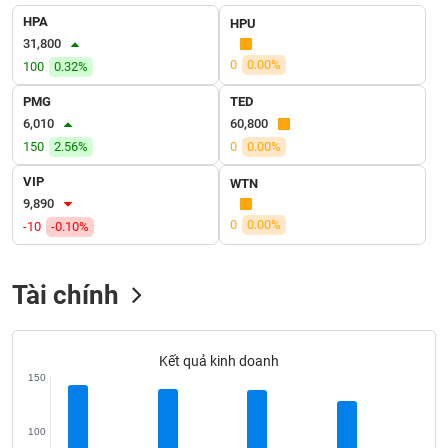
liệu
HPA
HPU
31,800
Tâm
0
0.00%
100
0.32%
lý
TIÊU
thị
PMG
TED
DÙNG
trường
6,010
60,800
KHÔNG
THIẾT
150
2.56%
0
0.00%
YẾU
VIP
WTN
9,890
0
0.00%
-10
-0.10%
TIÊU
Tài chính
DÙNG
THIẾT
YẾU
Kết quả kinh doanh
150
CHĂM
100