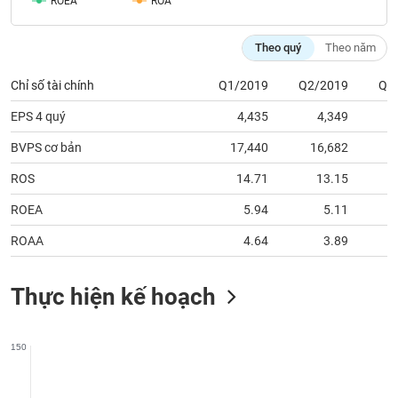
ROEA
ROA
phân
tích
(-)
Theo quý
Theo năm
Chỉ số tài chính
Q1/2019
Q2/2019
Q3
Thuật
ngữ
EPS 4 quý
4,435
4,349
(-)
BVPS cơ bản
17,440
16,682
1
Dịch
ROS
14.71
13.15
vụ
(-)
ROEA
5.94
5.11
ROAA
4.64
3.89
Đào
tạo
Thực hiện kế hoạch
150
Sách
tài