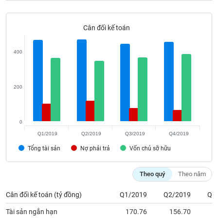
VỤ
TRUYỀN
THÔNG
Cân đối kế toán
400
TIỆN
ÍCH
200
0
BẤT
Q1/2019
Q2/2019
Q3/2019
Q4/2019
ĐỘNG
Tổng tài sản
Nợ phải trả
Vốn chủ sỡ hữu
SẢN
Theo quý
Theo năm
Mã
chứng
khoán
Cân đối kế toán (tỷ đồng)
Q1/2019
Q2/2019
Q3
(-)
Tài sản ngắn hạn
170.76
156.70
1