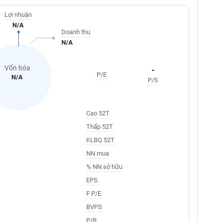
Lợi nhuận
N/A
Doanh thu
N/A
Vốn hóa
-
P/E
N/A
P/S
Cao 52T
Thấp 52T
KLBQ 52T
NN mua
% NN sở hữu
EPS
F P/E
BVPS
P/B