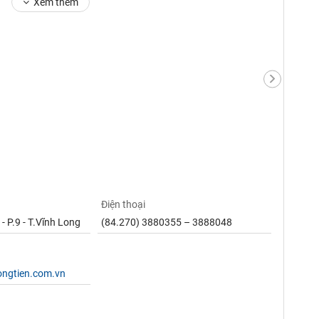
Xem thêm
Điện thoại
 P.9 - T.Vĩnh Long
(84.270) 3880355 – 3888048
ongtien.com.vn