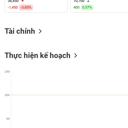
36,450
70,700
VS-
-1,450
-3.83%
400
0.57%
SECTOR
Tài chính
NĂNG
LƯỢNG
Thực hiện kế hoạch
150
NGUYÊN
VẬT
LIỆU
100
50
CÔNG
NGHIỆP