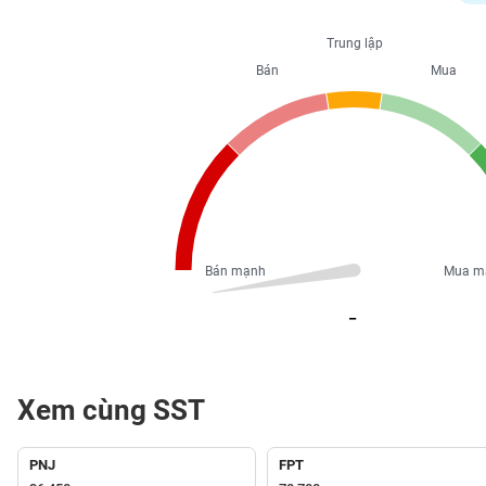
PHIẾU
Trung lập
Bán
Mua
CÔNG
CỤ
ĐẦU
TƯ
XUẤT
DỮ
Bán mạnh
Mua m
LIỆU
_
TIN
MỚI
Xem cùng SST
Ngành
(-)
PNJ
FPT