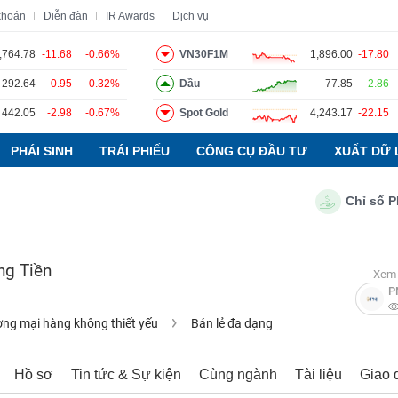
khoán
Diễn đàn
IR Awards
Dịch vụ
,764.78
-11.68
-0.66%
VN30F1M
1,896.00
-17.80
292.64
-0.95
-0.32%
Dầu
77.85
2.86
o
Tin tức
Báo cáo phân tích
Thuật ngữ
Dịch vụ
442.05
-2.98
-0.67%
Spot Gold
4,243.17
-22.15
PHÁI SINH
TRÁI PHIẾU
CÔNG CỤ ĐẦU TƯ
XUẤT DỮ 
Chỉ số PMI n
ng Tiền
Xem 
P
ng mại hàng không thiết yếu
Bán lẻ đa dạng
Hồ sơ
Tin tức & Sự kiện
Cùng ngành
Tài liệu
Giao 