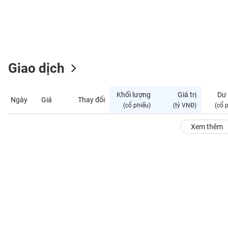
GIỚI
ĐÔNG
DƯƠNG
Giao dịch
TÀI
CHÍNH
Khối lượng
Giá trị
Dư
Ngày
Giá
Thay đổi
CÁ
(cổ phiếu)
(tỷ VNĐ)
(cổ 
NHÂN
Xem thêm
PHÂN
TÍCH
VIETSTOCKFINANCE
VĨ
MÔ