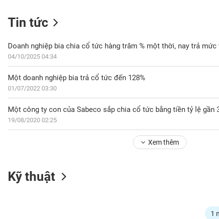
Tin tức
NGÀNH
Doanh nghiệp bia chia cổ tức hàng trăm % một thời, nay trả mức 
04/10/2025 04:34
Một doanh nghiệp bia trả cổ tức đến 128%
DOANH
01/07/2022 03:30
NGHIỆP
Một công ty con của Sabeco sắp chia cổ tức bằng tiền tỷ lệ gầ
19/08/2020 02:25
CỔ
PHIẾU
Xem thêm
PHÁI
Kỹ thuật
SINH
TRÁI
1 