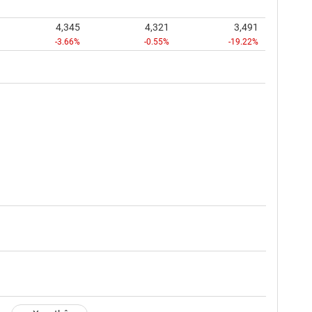
4,345
4,321
3,491
-3.66%
-0.55%
-19.22%