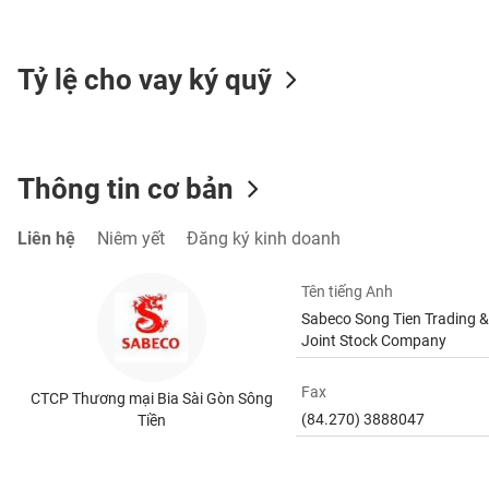
SÓC
SỨC
KHỎE
Tỷ lệ cho vay ký quỹ
TÀI
Thông tin cơ bản
CHÍNH
Liên hệ
Niêm yết
Đăng ký kinh doanh
Tên tiếng Anh
CÔNG
Sabeco Song Tien Trading &
NGHỆ
Joint Stock Company
THÔNG
TIN
Fax
CTCP Thương mại Bia Sài Gòn Sông
(84.270) 3888047
Tiền
DỊCH