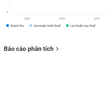
0
2022
2023
2024
TIÊU
Doanh thu
Lợi nhuận trước thuế
Lợi nhuận sau thuế
DÙNG
KHÔNG
THIẾT
YẾU
Báo cáo phân tích
TIÊU
DÙNG
THIẾT
YẾU
CHĂM