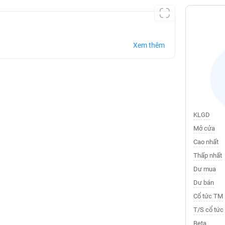
Xem thêm
KLGD
Mở cửa
Cao nhất
Thấp nhất
Dư mua
Dư bán
Cổ tức TM
T/S cổ tức
Beta