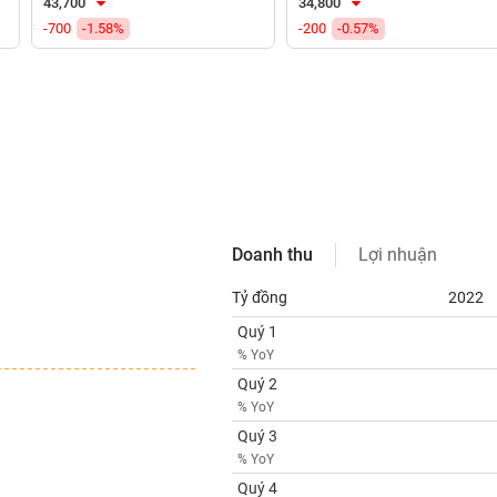
43,700
34,800
-700
-1.58%
-200
-0.57%
Doanh thu
Lợi nhuận
Tỷ đồng
2022
Quý 1
% YoY
Quý 2
% YoY
Quý 3
% YoY
Quý 4