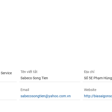
Tên viết tắt
Địa chỉ
 Service
Sabeco Song Tien
Số 5E Phạm Hùng -
Email
Website
sabecosongtien@yahoo.com.vn
http://biasaigons