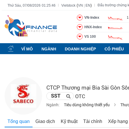
(
)
Đấu trường chứng 
Thứ Sáu, 07/08/2026
01:25:47
Vietstock
VN
|
EN
VN-Index
1
HNX-Index
Tất cả
Tính năng
Ngành
Mã chứng khoán
Lãnh đạ
VS 100
Tính
năng
VĨ MÔ
NGÀNH
DOANH NGHIỆP
CỔ PHIẾU
(-)
VIETSTOCK
CTCP Thương mại Bia Sài Gòn Sô
CHỨNG
SST
OTC
KHOÁN
Ngành:
Tiêu dùng không thiết yếu
Thươ
DOANH
Tổng quan
Giao dịch
Kỹ thuật
Tài chính
Xếp hạng
NGHIỆP