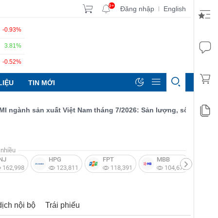
9+
Đăng nhập
English
|
-0.93%
3.81%
-0.52%
LIỆU
TIN MỚI
gành sản xuất Việt Nam tháng 7/2026: Sản lượng, số lượng đơn đặ
nhiều
NJ
HPG
FPT
MBB
V
162,998
123,811
118,391
104,672
dịch nội bộ
Trái phiếu