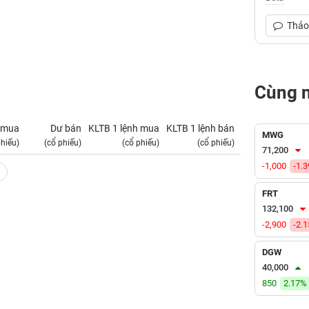
Thảo 
Cùng 
 mua
Dư bán
KLTB 1 lệnh mua
KLTB 1 lệnh bán
NN mua
MWG
phiếu)
(cổ phiếu)
(cổ phiếu)
(cổ phiếu)
(tỷ VNĐ)
71,200
-1,000
-1.
FRT
132,100
-2,900
-2.
DGW
40,000
850
2.17%