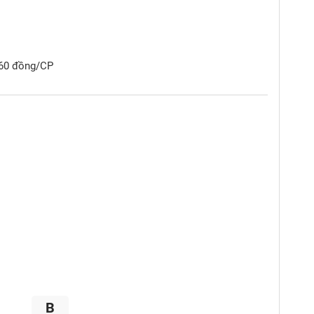
760 đồng/CP
B