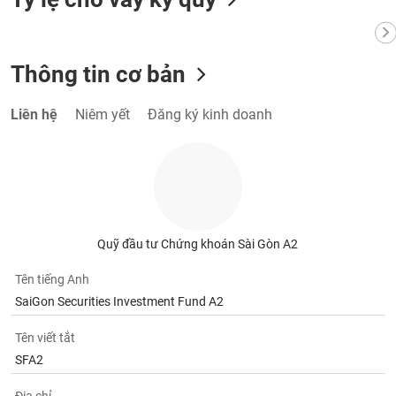
VỤ
TRUYỀN
THÔNG
Thông tin cơ bản
Liên hệ
Niêm yết
Đăng ký kinh doanh
TIỆN
ÍCH
BẤT
Quỹ đầu tư Chứng khoán Sài Gòn A2
ĐỘNG
SẢN
Tên tiếng Anh
SaiGon Securities Investment Fund A2
Mã
chứng
Tên viết tắt
khoán
SFA2
(-)