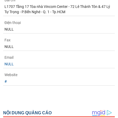
Địa chỉ
Tất cả
Cổ phiếu
Chỉ số
Chứng chỉ quỹ
Chứng q
L1707 Tầng 17 Tòa nhà Vincom Center - 72 Lê Thánh Tôn & 47 Lý
Tự Trọng - P.Bến Nghé - Q. 1 - Tp.HCM
Lãnh
đạo
Điện thoại
(-)
NULL
Tất cả
Người nội bộ
Người liên quan
Cổ đông lớn
Fax
NULL
Tin
tức
(-)
Email
NULL
Bài
Website
viết
#
của
tác
giả
(-)
Báo
cáo