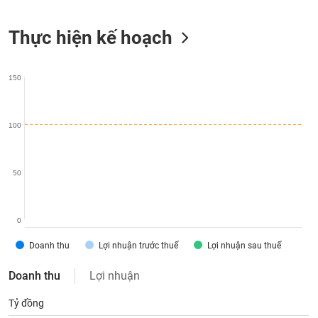
liệu
Thực hiện kế hoạch
Tâm
lý
TIÊU
thị
DÙNG
150
trường
KHÔNG
THIẾT
YẾU
100
50
TIÊU
DÙNG
THIẾT
0
YẾU
Doanh thu
Lợi nhuận trước thuế
Lợi nhuận sau thuế
Doanh thu
Lợi nhuận
Tỷ đồng
CHĂM