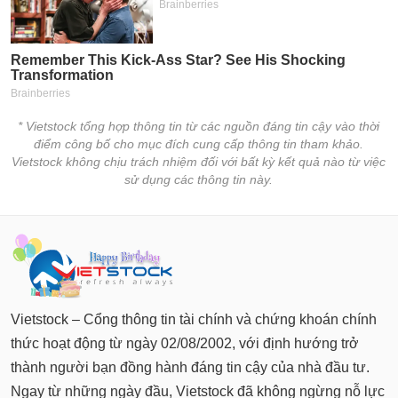
chính
Công
cụ
đầu
* Vietstock tổng hợp thông tin từ các nguồn đáng tin cậy vào thời
tư
điểm công bố cho mục đích cung cấp thông tin tham khảo.
Vietstock không chịu trách nhiệm đối với bất kỳ kết quả nào từ việc
sử dụng các thông tin này.
Truyền
thông
tài
chính
Vietstock – Cổng thông tin tài chính và chứng khoán chính
thức hoạt động từ ngày 02/08/2002, với định hướng trở
Dữ
thành người bạn đồng hành đáng tin cậy của nhà đầu tư.
liệu
Ngay từ những ngày đầu, Vietstock đã không ngừng nỗ lực