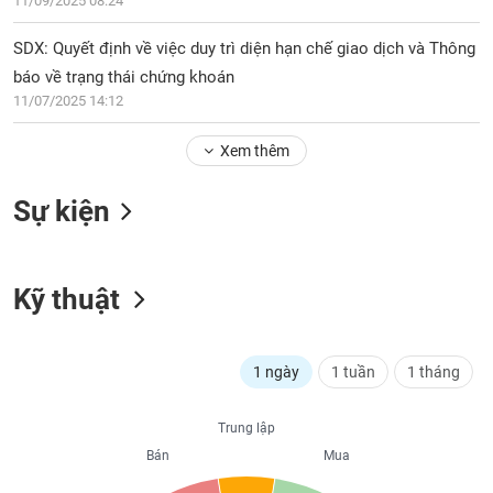
PHIẾU
11/09/2025 08:24
Hủy
niêm
SDX: Quyết định về việc duy trì diện hạn chế giao dịch và Thông
yết
báo về trạng thái chứng khoán
Theo
CÔNG
11/07/2025 14:12
dõi
CỤ
đặc
ĐẦU
Xem thêm
biệt
TƯ
Không
Sự kiện
được
ký
XUẤT
quỹ
DỮ
LIỆU
Kỹ thuật
Danh
mục
ETF
TIN
1 ngày
1 tuần
1 tháng
Cổ
MỚI
phiếu
chi
Trung lập
Ngành
tiết
Bán
Mua
(-)