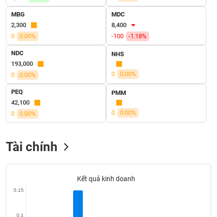
SÓC
SỨC
MBG
MDC
KHỎE
2,300
8,400
0
0.00%
-100
-1.18%
NDC
NHS
193,000
TÀI
0
0.00%
0
0.00%
CHÍNH
PEQ
PMM
42,100
0
0.00%
0
0.00%
CÔNG
NGHỆ
Tài chính
THÔNG
TIN
Kết quả kinh doanh
0.15
DỊCH
0.1