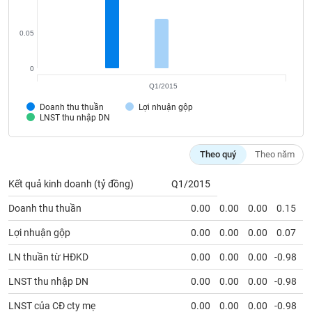
VỤ
TRUYỀN
THÔNG
0.05
0
Q1/2015
TIỆN
Doanh thu thuần
Lợi nhuận gộp
LNST thu nhập DN
ÍCH
Theo quý
Theo năm
Kết quả kinh doanh (tỷ đồng)
Q1/2015
BẤT
ĐỘNG
Doanh thu thuần
0.00
0.00
0.00
0.15
SẢN
Lợi nhuận gộp
0.00
0.00
0.00
0.07
Mã
LN thuần từ HĐKD
0.00
0.00
0.00
-0.98
chứng
khoán
LNST thu nhập DN
0.00
0.00
0.00
-0.98
(-)
LNST của CĐ cty mẹ
0.00
0.00
0.00
-0.98