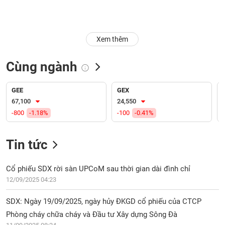
Trạng
thái
NGÀNH
cổ
Xem thêm
phiếu
Cùng ngành
Quy
DOANH
mô
NGHIỆP
thị
GEE
GEX
trường
67,100
24,550
-800
-1.18%
-100
-0.41%
Niêm
CỔ
yết
PHIẾU
Tin tức
Niêm
yết
mới
Cổ phiếu SDX rời sàn UPCoM sau thời gian dài đình chỉ
PHÁI
Niêm
SINH
12/09/2025 04:23
yết
bổ
SDX: Ngày 19/09/2025, ngày hủy ĐKGD cổ phiếu của CTCP
sung
Phòng cháy chữa cháy và Đầu tư Xây dựng Sông Đà
TRÁI