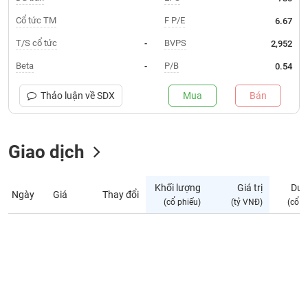
Giá
tích
Cổ tức TM
F P/E
6.67
Đặt
Biểu
lệnh
T/S cổ tức
BVPS
-
2,952
đồ
ĐÔNG
Nước
tài
DƯƠNG
Beta
P/B
-
0.54
ngoài
chính
Tự
Thảo luận về
SDX
Mua
Bán
TÀI
doanh
CHÍNH
Ảnh
CÁ
hưởng
Giao dịch
NHÂN
chỉ
số
Khối lượng
Giá trị
Dư 
Ngày
Giá
Thay đổi
Biến
PHÂN
(cổ phiếu)
(tỷ VNĐ)
(cổ p
động
TÍCH
cổ
VIETSTOCKFINANCE
phiếu
Giao
dịch
VĨ
nội
MÔ
bộ