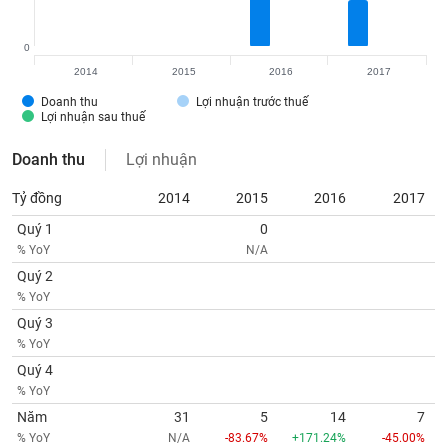
tài
chính
0
2014
2015
2016
2017
Doanh thu
Lợi nhuận trước thuế
Lợi nhuận sau thuế
Doanh thu
Lợi nhuận
Tỷ đồng
2014
2015
2016
2017
Quý 1
0
% YoY
N/A
Quý 2
% YoY
Quý 3
% YoY
Quý 4
% YoY
Năm
31
5
14
7
% YoY
N/A
-83.67%
+171.24%
-45.00%