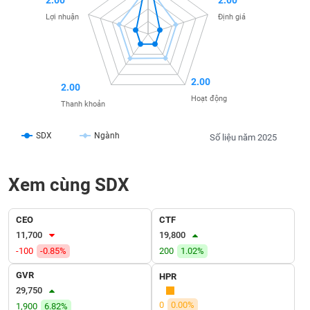
liệu
Lợi nhuận
Định giá
Tâm
lý
TIÊU
thị
DÙNG
2.00
trường
KHÔNG
2.00
Hoạt động
THIẾT
Thanh khoản
YẾU
SDX
Ngành
Số liệu năm 2025
Xem cùng SDX
TIÊU
DÙNG
THIẾT
CEO
CTF
YẾU
11,700
19,800
-100
-0.85%
200
1.02%
GVR
HPR
29,750
CHĂM
0
0.00%
1,900
6.82%