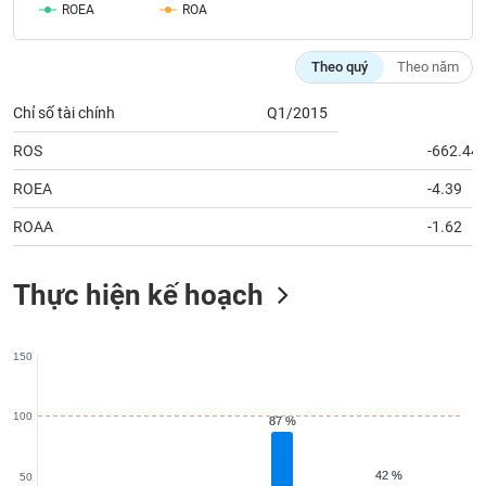
chính
ROEA
ROA
Theo quý
Theo năm
Công
Chỉ số tài chính
Q1/2015
cụ
đầu
ROS
-662.44
tư
ROEA
-4.39
ROAA
-1.62
Truyền
Thực hiện kế hoạch
thông
tài
chính
150
100
87 %
87 %
Dữ
liệu
42 %
42 %
50