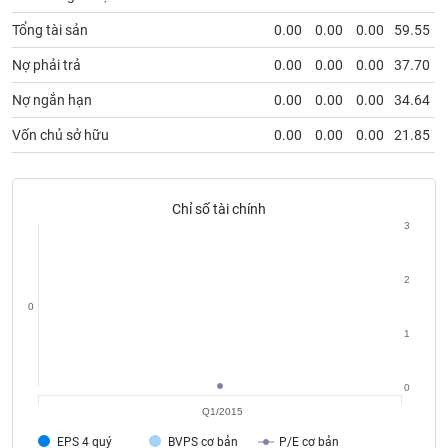
phân
tích
Tổng tài sản
0.00
0.00
0.00
59.55
(-)
Nợ phải trả
0.00
0.00
0.00
37.70
Nợ ngắn hạn
0.00
0.00
0.00
34.64
Thuật
ngữ
(-)
Vốn chủ sở hữu
0.00
0.00
0.00
21.85
Dịch
Chỉ số tài chính
vụ
3
(-)
2
Đào
0
tạo
1
0
Sách
Q1/2015
tài
EPS 4 quý
BVPS cơ bản
P/E cơ bản