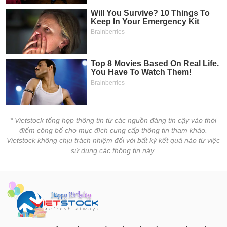
* Vietstock tổng hợp thông tin từ các nguồn đáng tin cậy vào thời
điểm công bố cho mục đích cung cấp thông tin tham khảo.
Vietstock không chịu trách nhiệm đối với bất kỳ kết quả nào từ việc
sử dụng các thông tin này.