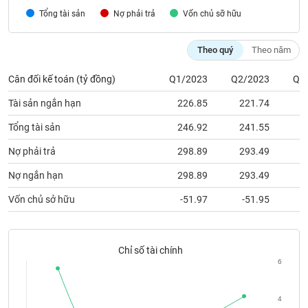
chính
Tổng tài sản
Nợ phải trả
Vốn chủ sỡ hữu
Theo quý
Theo năm
Công
Cân đối kế toán (tỷ đồng)
Q1/2023
Q2/2023
Q3
cụ
đầu
Tài sản ngắn hạn
226.85
221.74
2
tư
Tổng tài sản
246.92
241.55
2
Nợ phải trả
298.89
293.49
2
Truyền
Nợ ngắn hạn
298.89
293.49
2
thông
Vốn chủ sở hữu
-51.97
-51.95
tài
chính
Chỉ số tài chính
6
Dữ
liệu
4