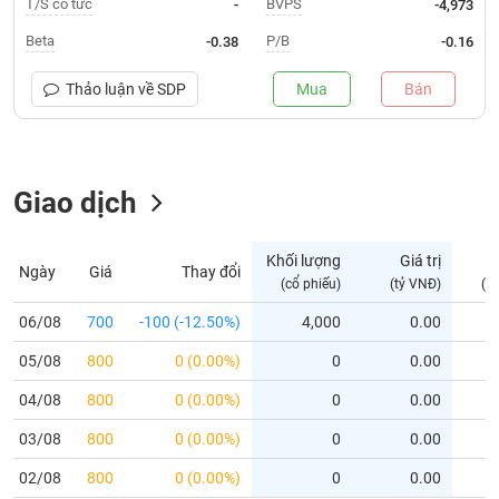
T/S cổ tức
BVPS
-
-4,973
Trạng
Beta
P/B
-0.38
-0.16
thái
NGÀNH
cổ
Thảo luận về
SDP
Mua
Bán
phiếu
Quy
DOANH
mô
Giao dịch
NGHIỆP
thị
trường
Niêm
Khối lượng
Giá trị
D
Ngày
Giá
Thay đổi
CỔ
yết
(cổ phiếu)
(tỷ VNĐ)
(c
PHIẾU
Niêm
06/08
700
-100 (-12.50%)
4,000
0.00
yết
05/08
800
0 (0.00%)
0
0.00
mới
PHÁI
Niêm
SINH
04/08
800
0 (0.00%)
0
0.00
yết
03/08
800
0 (0.00%)
0
0.00
bổ
sung
TRÁI
02/08
800
0 (0.00%)
0
0.00