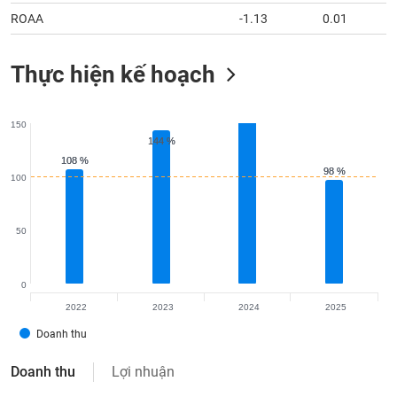
ROAA
-1.13
0.01
Thực hiện kế hoạch
150
144 %
144 %
108 %
108 %
98 %
98 %
100
50
0
2022
2023
2024
2025
Doanh thu
Doanh thu
Lợi nhuận