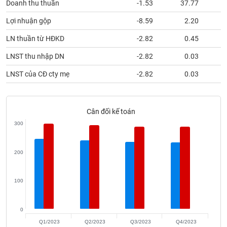
Doanh thu thuần
-1.53
37.77
phân
tích
(-)
Lợi nhuận gộp
-8.59
2.20
LN thuần từ HĐKD
-2.82
0.45
Thuật
LNST thu nhập DN
-2.82
0.03
ngữ
(-)
LNST của CĐ cty mẹ
-2.82
0.03
Dịch
vụ
Cân đối kế toán
(-)
300
Đào
200
tạo
100
Sách
0
tài
Q1/2023
Q2/2023
Q3/2023
Q4/2023