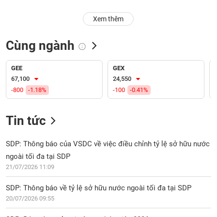
PHIẾU
Hủy
niêm
Xem thêm
yết
Theo
Cùng ngành
CÔNG
dõi
CỤ
đặc
ĐẦU
biệt
GEE
GEX
TƯ
67,100
24,550
Không
-800
-1.18%
-100
-0.41%
được
ký
XUẤT
quỹ
Tin tức
DỮ
LIỆU
Danh
mục
SDP: Thông báo của VSDC về việc điều chỉnh tỷ lệ sở hữu nước
ETF
ngoài tối đa tại SDP
TIN
21/07/2026 11:09
Cổ
MỚI
phiếu
SDP: Thông báo về tỷ lệ sở hữu nước ngoài tối đa tại SDP
chi
Ngành
20/07/2026 09:55
tiết
(-)