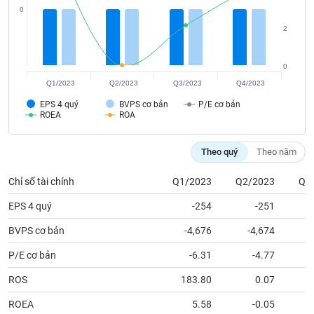
tài
0
chính
2
0
Q1/2023
Q2/2023
Q3/2023
Q4/2023
EPS 4 quý
BVPS cơ bản
P/E cơ bản
ROEA
ROA
Theo quý
Theo năm
Chỉ số tài chính
Q1/2023
Q2/2023
Q3
EPS 4 quý
-254
-251
BVPS cơ bản
-4,676
-4,674
P/E cơ bản
-6.31
-4.77
ROS
183.80
0.07
ROEA
5.58
-0.05