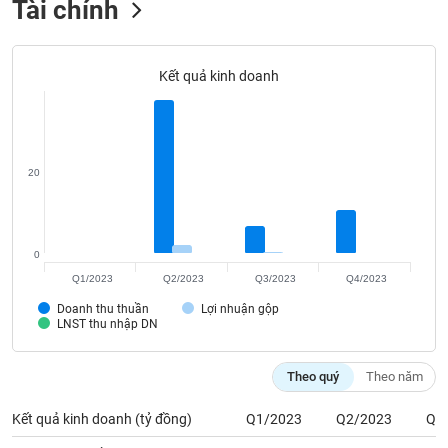
Tài chính
Tất cả
Cổ phiếu
Chỉ số
Chứng chỉ quỹ
Chứng q
Lãnh
đạo
Kết quả kinh doanh
(-)
Tất cả
Người nội bộ
Người liên quan
Cổ đông lớn
20
Tin
tức
(-)
0
Bài
Q1/2023
Q2/2023
Q3/2023
Q4/2023
viết
Doanh thu thuần
Lợi nhuận gộp
của
LNST thu nhập DN
tác
giả
(-)
Theo quý
Theo năm
Kết quả kinh doanh (tỷ đồng)
Q1/2023
Q2/2023
Q3
Báo
cáo