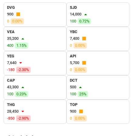
VỤ
DVG
SJD
TRUYỀN
900
14,000
THÔNG
0
0.00%
100
0.72%
VEA
YBC
35,200
7,400
TIỆN
400
1.15%
0
0.00%
ÍCH
YEG
API
7,640
5,700
-180
-2.30%
0
0.00%
CAP
DCT
BẤT
43,300
500
ĐỘNG
100
0.23%
100
25%
SẢN
THG
TOP
Mã
28,450
900
chứng
-850
-2.90%
0
0.00%
khoán
(-)