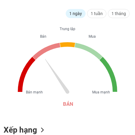
liệu
1 ngày
1 tuần
1 tháng
Tâm
lý
TIÊU
Trung lập
thị
DÙNG
trường
Bán
Mua
KHÔNG
THIẾT
YẾU
TIÊU
DÙNG
Bán mạnh
Mua mạnh
THIẾT
YẾU
BÁN
Xếp hạng
CHĂM