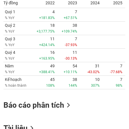
Tỷ đồng
2022
2023
2024
2025
Quý 1
4
7
% YoY
+181.83%
+67.51%
Quý 2
18
38
% YoY
+3,177.75%
+109.74%
Quý 3
11
7
% YoY
+424.14%
-37.93%
Quý 4
16
11
% YoY
+163.95%
-30.13%
Năm
49
54
31
7
% YoY
+388.41%
+10.11%
-43.02%
-77.68%
Kế hoạch
45
38
10
7
% hoàn thành
108%
144%
307%
98%
Báo cáo phân tích
Tài liệu