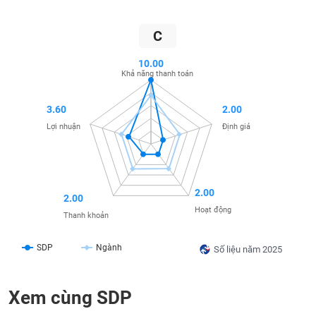
SÓC
SỨC
C
KHỎE
10.00
Khả năng thanh toán
TÀI
3.60
2.00
CHÍNH
Lợi nhuận
Định giá
CÔNG
2.00
2.00
NGHỆ
Hoạt động
Thanh khoản
THÔNG
TIN
SDP
Ngành
Số liệu năm 2025
Xem cùng SDP
DỊCH