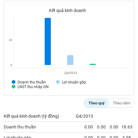
liệu
Kết quả kinh doanh
Tâm
lý
TIÊU
thị
DÙNG
trường
KHÔNG
10
THIẾT
YẾU
0
Q4/2013
TIÊU
Doanh thu thuần
Lợi nhuận gộp
LNST thu nhập DN
DÙNG
THIẾT
YẾU
Theo quý
Theo năm
Kết quả kinh doanh (tỷ đồng)
Q4/2013
Doanh thu thuần
0.00
0.00
0.00
18.63
CHĂM
Lợi nhuận gộp
0.00
0.00
0.00
3.98