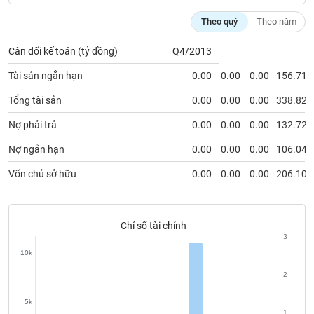
VỤ
TRUYỀN
Theo quý
Theo năm
THÔNG
Cân đối kế toán (tỷ đồng)
Q4/2013
Tài sản ngắn hạn
0.00
0.00
0.00
156.71
Tổng tài sản
0.00
0.00
0.00
338.82
TIỆN
ÍCH
Nợ phải trả
0.00
0.00
0.00
132.72
Nợ ngắn hạn
0.00
0.00
0.00
106.04
Vốn chủ sở hữu
0.00
0.00
0.00
206.10
BẤT
ĐỘNG
SẢN
Chỉ số tài chính
3
Mã
10k
chứng
2
khoán
(-)
5k
1