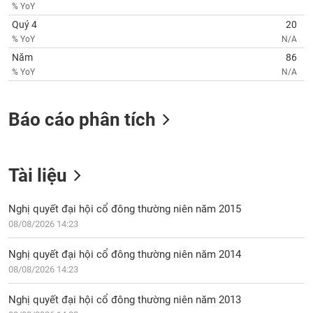
chính
% YoY
Quý 4
20
% YoY
N/A
Năm
86
Công
% YoY
N/A
cụ
đầu
tư
Báo cáo phân tích
Tài liệu
Truyền
thông
tài
Nghị quyết đại hội cổ đông thường niên năm 2015
chính
08/08/2026 14:23
Nghị quyết đại hội cổ đông thường niên năm 2014
08/08/2026 14:23
Dữ
Nghị quyết đại hội cổ đông thường niên năm 2013
liệu