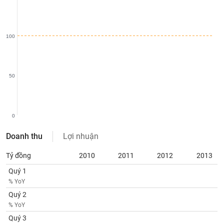
phân
tích
(-)
100
Thuật
ngữ
(-)
50
Dịch
vụ
(-)
0
Doanh thu
Lợi nhuận
Đào
Tỷ đồng
2010
2011
2012
2013
tạo
Quý 1
% YoY
Quý 2
Sách
% YoY
tài
Quý 3