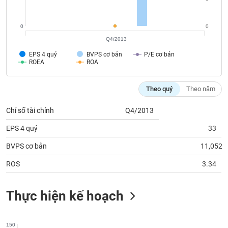
Tất cả
Cổ phiếu
Chỉ số
Chứng chỉ quỹ
Chứng q
0
0
Lãnh
đạo
Q4/2013
(-)
EPS 4 quý
BVPS cơ bản
P/E cơ bản
ROEA
ROA
Tất cả
Người nội bộ
Người liên quan
Cổ đông lớn
Theo quý
Theo năm
Tin
tức
(-)
Chỉ số tài chính
Q4/2013
EPS 4 quý
33
Bài
BVPS cơ bản
11,052
viết
của
ROS
3.34
tác
giả
(-)
Thực hiện kế hoạch
Báo
cáo
150