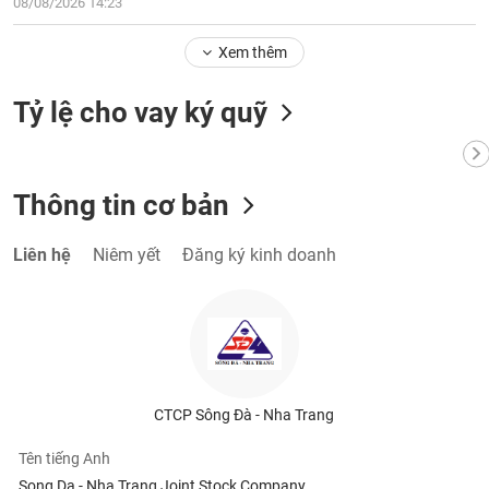
tài
08/08/2026 14:23
chính
Xem thêm
Tỷ lệ cho vay ký quỹ
Thông tin cơ bản
Liên hệ
Niêm yết
Đăng ký kinh doanh
CTCP Sông Đà - Nha Trang
Tên tiếng Anh
Song Da - Nha Trang Joint Stock Company