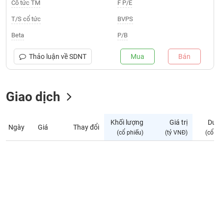
Giá
Cổ tức TM
F P/E
tích
Đặt
T/S cổ tức
BVPS
Biểu
lệnh
đồ
ĐÔNG
Beta
P/B
Nước
tài
DƯƠNG
ngoài
chính
Thảo luận về
SDNT
Mua
Bán
Tự
TÀI
doanh
CHÍNH
Giao dịch
Ảnh
CÁ
hưởng
NHÂN
chỉ
Khối lượng
Giá trị
Dư 
số
Ngày
Giá
Thay đổi
(cổ phiếu)
(tỷ VNĐ)
(cổ p
Biến
PHÂN
động
TÍCH
cổ
VIETSTOCKFINANCE
phiếu
Giao
dịch
VĨ
nội
MÔ
bộ