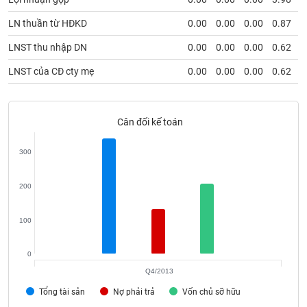
SÓC
SỨC
LN thuần từ HĐKD
0.00
0.00
0.00
0.87
KHỎE
LNST thu nhập DN
0.00
0.00
0.00
0.62
LNST của CĐ cty mẹ
0.00
0.00
0.00
0.62
TÀI
CHÍNH
Cân đối kế toán
300
CÔNG
200
NGHỆ
THÔNG
100
TIN
0
Q4/2013
Tổng tài sản
Nợ phải trả
Vốn chủ sỡ hữu
DỊCH