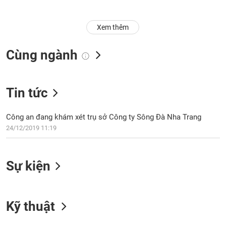
Trạng
Xem thêm
thái
NGÀNH
cổ
phiếu
Cùng ngành
Quy
DOANH
mô
NGHIỆP
Tin tức
thị
trường
Niêm
Công an đang khám xét trụ sở Công ty Sông Đà Nha Trang
CỔ
yết
24/12/2019 11:19
PHIẾU
Niêm
yết
Sự kiện
mới
PHÁI
Niêm
SINH
yết
bổ
Kỹ thuật
sung
TRÁI