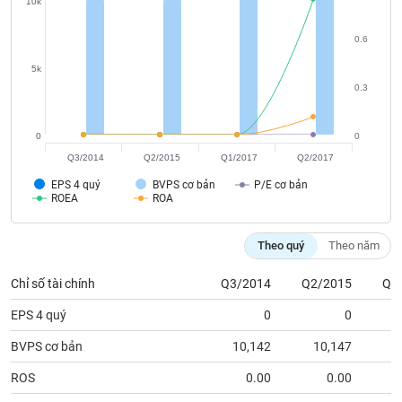
10k
phân
tích
(-)
0.6
5k
0.3
Thuật
ngữ
(-)
0
0
Q3/2014
Q2/2015
Q1/2017
Q2/2017
Dịch
EPS 4 quý
BVPS cơ bản
P/E cơ bản
vụ
ROEA
ROA
(-)
Theo quý
Theo năm
Đào
tạo
Chỉ số tài chính
Q3/2014
Q2/2015
Q1
EPS 4 quý
0
0
BVPS cơ bản
10,142
10,147
1
Sách
ROS
0.00
0.00
tài