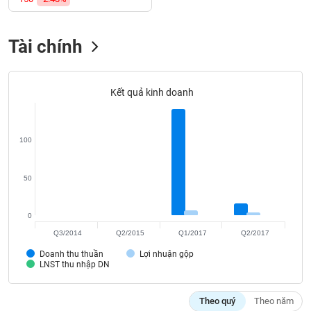
SÓC
SỨC
KHỎE
Tài chính
Kết quả kinh doanh
TÀI
CHÍNH
100
50
CÔNG
NGHỆ
THÔNG
0
TIN
Q3/2014
Q2/2015
Q1/2017
Q2/2017
Doanh thu thuần
Lợi nhuận gộp
LNST thu nhập DN
DỊCH
Theo quý
Theo năm