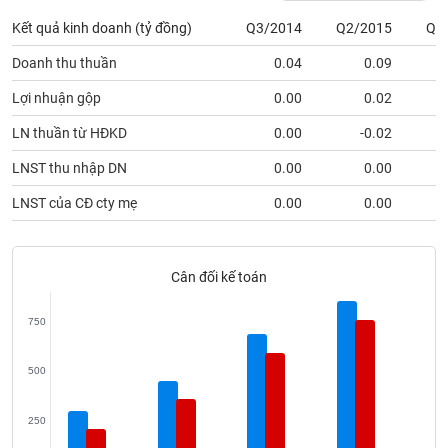
VỤ
Kết quả kinh doanh (tỷ đồng)
Q3/2014
Q2/2015
Q1
TRUYỀN
THÔNG
Doanh thu thuần
0.04
0.09
1
Lợi nhuận gộp
0.00
0.02
LN thuần từ HĐKD
0.00
-0.02
TIỆN
LNST thu nhập DN
0.00
0.00
ÍCH
LNST của CĐ cty mẹ
0.00
0.00
BẤT
Cân đối kế toán
ĐỘNG
SẢN
750
Mã
500
chứng
khoán
(-)
250