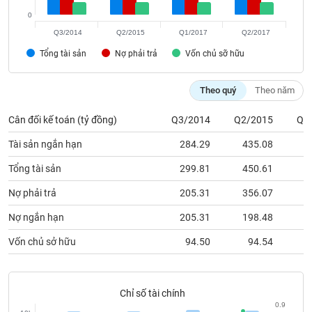
Tất cả
Cổ phiếu
Chỉ số
Chứng chỉ quỹ
Chứng q
0
Q3/2014
Q2/2015
Q1/2017
Q2/2017
Lãnh
đạo
Tổng tài sản
Nợ phải trả
Vốn chủ sỡ hữu
(-)
Theo quý
Theo năm
Tất cả
Người nội bộ
Người liên quan
Cổ đông lớn
Cân đối kế toán (tỷ đồng)
Q3/2014
Q2/2015
Q1
Tin
tức
Tài sản ngắn hạn
284.29
435.08
2
(-)
Tổng tài sản
299.81
450.61
6
Nợ phải trả
205.31
356.07
5
Bài
viết
của
Nợ ngắn hạn
205.31
198.48
2
tác
giả
Vốn chủ sở hữu
94.50
94.54
(-)
Chỉ số tài chính
Báo
cáo
0.9