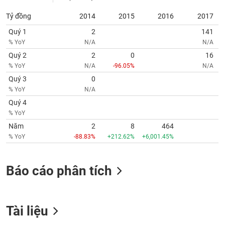
tài
chính
Tỷ đồng
2014
2015
2016
2017
Quý 1
2
141
% YoY
N/A
N/A
Quý 2
2
0
16
% YoY
N/A
-96.05%
N/A
Quý 3
0
% YoY
N/A
Quý 4
% YoY
Năm
2
8
464
% YoY
-88.83%
+212.62%
+6,001.45%
Báo cáo phân tích
Tài liệu