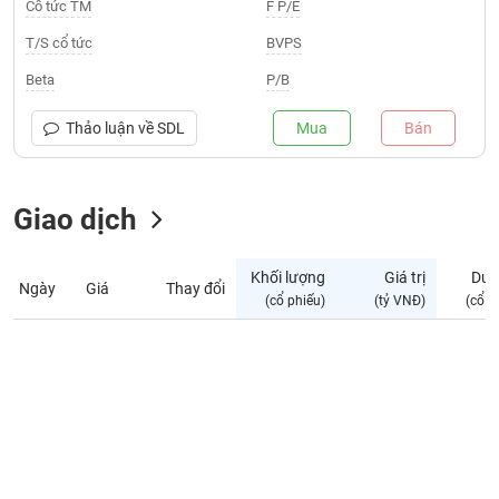
Giá
Cổ tức TM
F P/E
tích
Đặt
T/S cổ tức
BVPS
Biểu
lệnh
đồ
ĐÔNG
Beta
P/B
Nước
tài
DƯƠNG
ngoài
chính
Thảo luận về
SDL
Mua
Bán
Tự
TÀI
doanh
CHÍNH
Giao dịch
Ảnh
CÁ
hưởng
NHÂN
chỉ
Khối lượng
Giá trị
Dư 
số
Ngày
Giá
Thay đổi
(cổ phiếu)
(tỷ VNĐ)
(cổ p
Biến
PHÂN
động
TÍCH
cổ
VIETSTOCKFINANCE
phiếu
Giao
dịch
VĨ
nội
MÔ
bộ