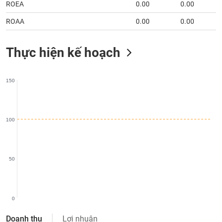
chính
ROEA
0.00
0.00
ROAA
0.00
0.00
Công
Thực hiện kế hoạch
cụ
đầu
tư
150
100
Truyền
thông
tài
chính
50
0
Dữ
liệu
Doanh thu
Lợi nhuận