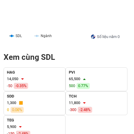
liệu
Tâm
lý
TIÊU
thị
DÙNG
trường
SDL
Ngành
Số liệu năm 0
KHÔNG
THIẾT
YẾU
Xem cùng SDL
HAG
PVI
14,050
65,500
TIÊU
-50
-0.35%
500
0.77%
DÙNG
THIẾT
SDD
TCH
YẾU
1,300
11,800
0
0.00%
-300
-2.48%
TEG
5,900
CHĂM
-150
-2.48%