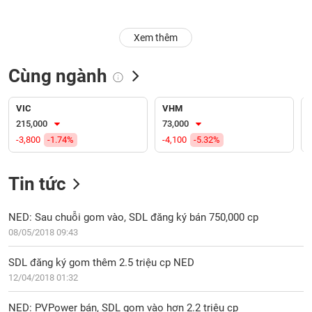
Trạng
Xem thêm
thái
NGÀNH
cổ
phiếu
Cùng ngành
Quy
DOANH
mô
VIC
VHM
NGHIỆP
thị
215,000
73,000
trường
-3,800
-1.74%
-4,100
-5.32%
Niêm
CỔ
yết
Tin tức
PHIẾU
Niêm
yết
NED: Sau chuỗi gom vào, SDL đăng ký bán 750,000 cp
mới
08/05/2018 09:43
PHÁI
Niêm
SINH
SDL đăng ký gom thêm 2.5 triệu cp NED
yết
12/04/2018 01:32
bổ
sung
TRÁI
NED: PVPower bán, SDL gom vào hơn 2.2 triệu cp