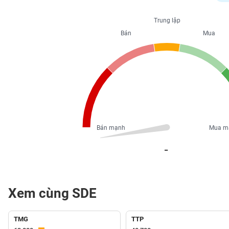
PHIẾU
Trung lập
Bán
Mua
CÔNG
CỤ
ĐẦU
TƯ
XUẤT
DỮ
Bán mạnh
Mua m
LIỆU
_
TIN
MỚI
Xem cùng SDE
Ngành
(-)
TMG
TTP