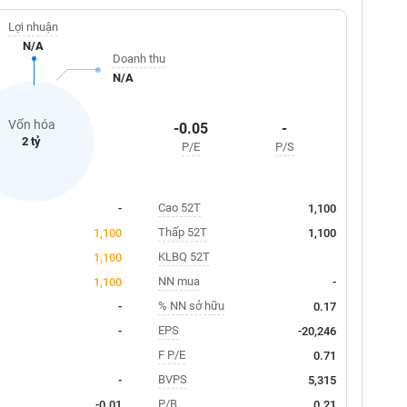
Lợi nhuận
N/A
Doanh thu
N/A
Vốn hóa
-0.05
-
2 tỷ
P/E
P/S
Cao 52T
-
1,100
Thấp 52T
1,100
1,100
KLBQ 52T
1,100
NN mua
1,100
-
% NN sở hữu
-
0.17
EPS
-
-20,246
F P/E
0.71
BVPS
-
5,315
P/B
-0.01
0.21