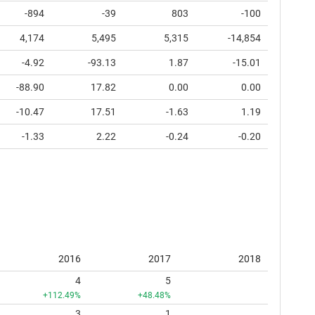
-894
-39
803
-100
4,174
5,495
5,315
-14,854
-4.92
-93.13
1.87
-15.01
-88.90
17.82
0.00
0.00
-10.47
17.51
-1.63
1.19
-1.33
2.22
-0.24
-0.20
2016
2017
2018
4
5
+112.49%
+48.48%
3
1