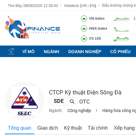
(
)
Đấu trường chứng 
Thứ Bảy, 08/08/2026
12:30:44
Vietstock
VN
|
EN
VN-Index
1
HNX-Index
Tất cả
Tính năng
Ngành
Mã chứng khoán
Lãnh đạ
VS 100
Tính
năng
VĨ MÔ
NGÀNH
DOANH NGHIỆP
CỔ PHIẾU
(-)
VIETSTOCK
CTCP Kỹ thuật Điện Sông Đà
CHỨNG
SDE
OTC
KHOÁN
Ngành:
Công nghiệp
Hàng hóa công n
DOANH
Tổng quan
Giao dịch
Kỹ thuật
Tài chính
Xếp hạng
NGHIỆP