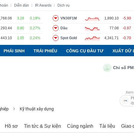
khoán
Diễn đàn
IR Awards
Dịch vụ
,768.06
3.28
0.19%
VN30F1M
1,890.10
-5.90
293.44
0.80
0.27%
Dầu
77.08
-0.97
o
Tin tức
Báo cáo phân tích
Thuật ngữ
Dịch vụ
443.10
1.05
0.24%
Spot Gold
4,341.71
-0.70
PHÁI SINH
TRÁI PHIẾU
CÔNG CỤ ĐẦU TƯ
XUẤT DỮ 
Chỉ số PMI ngà
Xem 
P
ghiệp
Kỹ thuật xây dựng
Hồ sơ
Tin tức & Sự kiện
Cùng ngành
Tài liệu
Giao 