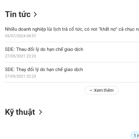
Tin tức
NGÀNH
Nhiều doanh nghiệp lùi lịch trả cổ tức, có nơi "khất nợ" cả chục 
05/07/2024 08:57
SDE: Thau đổi lý do hạn chế giao dịch
DOANH
27/05/2021 22:23
NGHIỆP
SDE: Thay đổi lý do hạn chế giao dịch
27/05/2021 22:23
CỔ
PHIẾU
Xem thêm
PHÁI
Kỹ thuật
SINH
TRÁI
1 