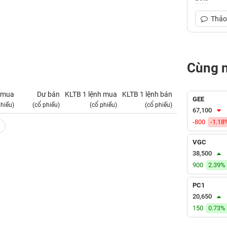
Thảo 
Cùng 
 mua
Dư bán
KLTB 1 lệnh mua
KLTB 1 lệnh bán
NN mua
GEE
phiếu)
(cổ phiếu)
(cổ phiếu)
(cổ phiếu)
(tỷ VNĐ)
67,100
-800
-1.18
VGC
38,500
900
2.39%
PC1
20,650
150
0.73%