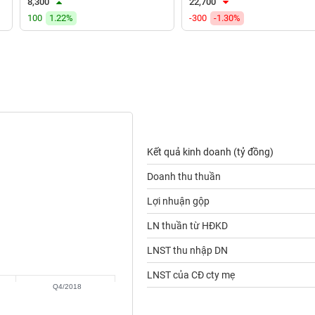
8,300
22,700
100
1.22%
-300
-1.30%
Kết quả kinh doanh (tỷ đồng)
Doanh thu thuần
Lợi nhuận gộp
LN thuần từ HĐKD
LNST thu nhập DN
LNST của CĐ cty mẹ
Q4/2018