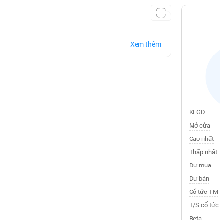
Xem thêm
KLGD
Mở cửa
Cao nhất
Thấp nhất
Dư mua
Dư bán
Cổ tức TM
T/S cổ tức
Beta