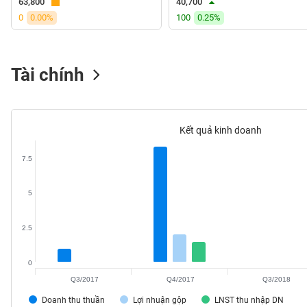
63,800
40,700
VS-
0
0.00%
100
0.25%
SECTOR
Tài chính
NĂNG
LƯỢNG
Kết quả kinh doanh
7.5
NGUYÊN
5
VẬT
LIỆU
2.5
0
Q3/2017
Q4/2017
Q3/2018
CÔNG
Doanh thu thuần
Lợi nhuận gộp
LNST thu nhập DN
NGHIỆP