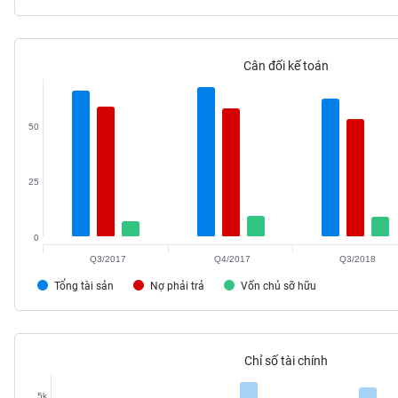
Cân đối kế toán
TIÊU
DÙNG
KHÔNG
50
THIẾT
YẾU
25
0
TIÊU
Q3/2017
Q4/2017
Q3/2018
DÙNG
THIẾT
Tổng tài sản
Nợ phải trả
Vốn chủ sỡ hữu
YẾU
Chỉ số tài chính
CHĂM
5k