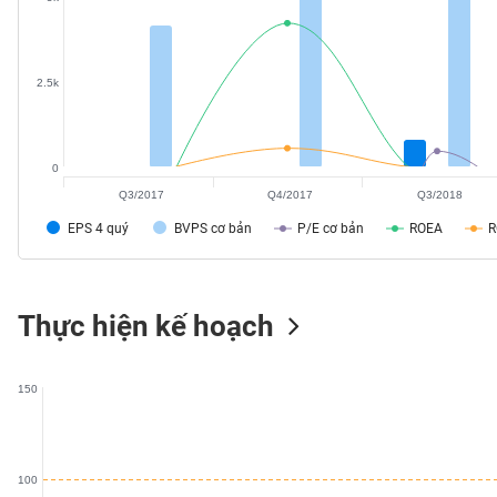
SÓC
SỨC
KHỎE
2.5k
0
TÀI
Q3/2017
Q4/2017
Q3/2018
CHÍNH
EPS 4 quý
BVPS cơ bản
P/E cơ bản
ROEA
CÔNG
Thực hiện kế hoạch
NGHỆ
THÔNG
TIN
150
100
DỊCH