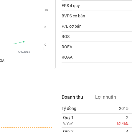
EPS 4 quý
16
BVPS cơ bản
P/E cơ bản
8
ROS
0
ROEA
Q4/2018
ROAA
ROA
Doanh thu
Lợi nhuận
Tỷ đồng
2015
Quý 1
2
% YoY
-62.46%
Quý 2
4