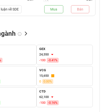
luận về
SDE
Mua
Bán
ngành
NN bán
Tự doanh mua
Tự doanh bán
GEX
(tỷ VNĐ)
(tỷ VNĐ)
(tỷ VNĐ)
24,550
%
-100
-0.41%
VCG
15,650
0
0.00%
CTD
62,100
-100
-0.16%