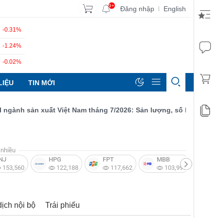
9+
Đăng nhập
English
|
-0.31%
-1.24%
-0.02%
LIỆU
TIN MỚI
nh sản xuất Việt Nam tháng 7/2026: Sản lượng, số lượng đơn đặt
nhiều
NJ
HPG
FPT
MBB
V
153,560
122,188
117,662
103,997
dịch nội bộ
Trái phiếu