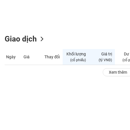
GIỚI
ĐÔNG
DƯƠNG
Giao dịch
TÀI
CHÍNH
Khối lượng
Giá trị
Dư
Ngày
Giá
Thay đổi
CÁ
(cổ phiếu)
(tỷ VNĐ)
(cổ 
NHÂN
Xem thêm
PHÂN
TÍCH
VIETSTOCKFINANCE
VĨ
MÔ