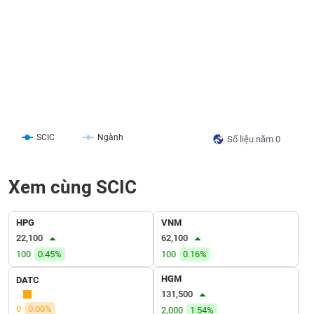
liệu
Tâm
lý
TIÊU
thị
DÙNG
trường
KHÔNG
THIẾT
YẾU
SCIC
Ngành
Số liệu năm 0
Xem cùng SCIC
TIÊU
DÙNG
THIẾT
HPG
VNM
YẾU
22,100
62,100
100
0.45%
100
0.16%
HGM
DATC
131,500
CHĂM
0
0.00%
2,000
1.54%