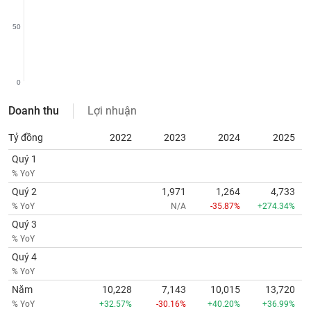
tài
chính
50
0
Doanh thu
Lợi nhuận
Tỷ đồng
2022
2023
2024
2025
Quý 1
% YoY
Quý 2
1,971
1,264
4,733
% YoY
N/A
-35.87%
+274.34%
Quý 3
% YoY
Quý 4
% YoY
Năm
10,228
7,143
10,015
13,720
% YoY
+32.57%
-30.16%
+40.20%
+36.99%