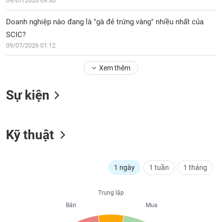
PHIẾU
09/07/2026 09:30
Hủy
niêm
Doanh nghiệp nào đang là "gà đẻ trứng vàng" nhiều nhất của
yết
SCIC?
Theo
CÔNG
09/07/2026 01:12
dõi
CỤ
đặc
ĐẦU
Xem thêm
biệt
TƯ
Không
Sự kiện
được
ký
XUẤT
quỹ
DỮ
LIỆU
Kỹ thuật
Danh
mục
ETF
TIN
1 ngày
1 tuần
1 tháng
Cổ
MỚI
phiếu
chi
Trung lập
Ngành
tiết
Bán
Mua
(-)