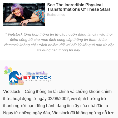
* Vietstock tổng hợp thông tin từ các nguồn đáng tin cậy vào thời
điểm công bố cho mục đích cung cấp thông tin tham khảo.
Vietstock không chịu trách nhiệm đối với bất kỳ kết quả nào từ việc
sử dụng các thông tin này.
Vietstock – Cổng thông tin tài chính và chứng khoán chính
thức hoạt động từ ngày 02/08/2002, với định hướng trở
thành người bạn đồng hành đáng tin cậy của nhà đầu tư.
Ngay từ những ngày đầu, Vietstock đã không ngừng nỗ lực