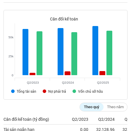
Tất cả
Cổ phiếu
Chỉ số
Chứng chỉ quỹ
Chứng q
Lãnh
Cân đối kế toán
đạo
(-)
50k
Tất cả
Người nội bộ
Người liên quan
Cổ đông lớn
Tin
25k
tức
(-)
0
Bài
Q2/2023
Q2/2024
Q2/2025
viết
của
Tổng tài sản
Nợ phải trả
Vốn chủ sỡ hữu
tác
giả
(-)
Theo quý
Theo năm
Cân đối kế toán (tỷ đồng)
Q2/2023
Q2/2024
Q2
Báo
cáo
Tài sản ngắn hạn
0.00
32,128.96
32,7