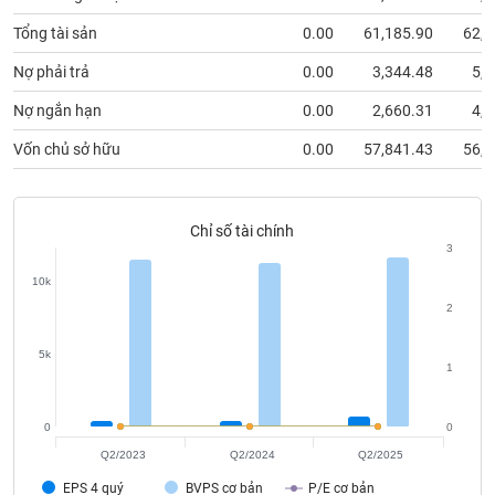
phân
tích
Tổng tài sản
0.00
61,185.90
62,3
(-)
Nợ phải trả
0.00
3,344.48
5,5
Nợ ngắn hạn
0.00
2,660.31
4,6
Thuật
ngữ
(-)
Vốn chủ sở hữu
0.00
57,841.43
56,7
Dịch
Chỉ số tài chính
vụ
3
(-)
10k
2
Đào
tạo
5k
1
0
0
Sách
Q2/2023
Q2/2024
Q2/2025
tài
EPS 4 quý
BVPS cơ bản
P/E cơ bản