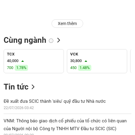
Trạng
thái
NGÀNH
cổ
Xem thêm
phiếu
Cùng ngành
Quy
DOANH
mô
NGHIỆP
thị
TCX
VCK
trường
40,000
30,800
700
1.78%
450
1.48%
Niêm
CỔ
yết
PHIẾU
Tin tức
Niêm
yết
mới
Đề xuất đưa SCIC thành 'siêu' quỹ đầu tư Nhà nước
PHÁI
Niêm
SINH
22/07/2026 03:42
yết
bổ
VNM: Thông báo giao dịch cổ phiếu của tổ chức có liên quan
sung
của Người nội bộ Công ty TNHH MTV Đầu tư SCIC (SIC)
TRÁI