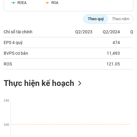
chính
ROEA
ROA
Theo quý
Theo năm
Công
Chỉ số tài chính
Q2/2023
Q2/2024
Q2
cụ
đầu
EPS 4 quý
474
tư
BVPS cơ bản
11,493
1
ROS
121.05
1
Truyền
Thực hiện kế hoạch
thông
tài
chính
150
100
Dữ
liệu