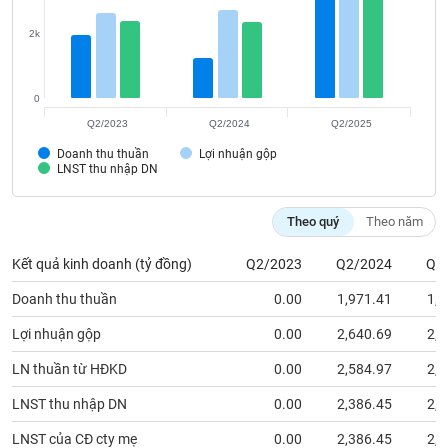
VỤ
TRUYỀN
2k
THÔNG
0
Q2/2023
Q2/2024
Q2/2025
TIỆN
Doanh thu thuần
Lợi nhuận gộp
LNST thu nhập DN
ÍCH
Theo quý
Theo năm
Kết quả kinh doanh (tỷ đồng)
Q2/2023
Q2/2024
Q2
BẤT
ĐỘNG
Doanh thu thuần
0.00
1,971.41
1,2
SẢN
Lợi nhuận gộp
0.00
2,640.69
2,7
Mã
LN thuần từ HĐKD
0.00
2,584.97
2,6
chứng
khoán
LNST thu nhập DN
0.00
2,386.45
2,3
(-)
LNST của CĐ cty mẹ
0.00
2,386.45
2,3