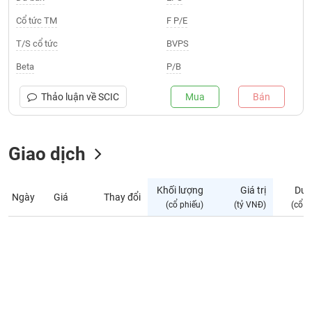
Giá
tích
Cổ tức TM
F P/E
Đặt
Biểu
lệnh
T/S cổ tức
BVPS
đồ
ĐÔNG
Nước
tài
DƯƠNG
Beta
P/B
ngoài
chính
Tự
Thảo luận về
SCIC
Mua
Bán
TÀI
doanh
CHÍNH
Ảnh
CÁ
hưởng
Giao dịch
NHÂN
chỉ
số
Khối lượng
Giá trị
Dư 
Ngày
Giá
Thay đổi
Biến
PHÂN
(cổ phiếu)
(tỷ VNĐ)
(cổ p
động
TÍCH
cổ
VIETSTOCKFINANCE
phiếu
Giao
dịch
VĨ
nội
MÔ
bộ