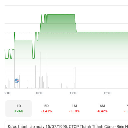
BẤT
ĐỘNG
SẢN
TÀI
CHÍNH
HÀNG
HÓA
9:00
10:00
11:00
12:00
KINH
TẾ
1D
5D
1M
6M
0.24%
-1.41%
-1.18%
-6.42%
-1
THẾ
Được thành lập ngày 15/07/1995, CTCP Thành Thành Công - Biên Hòa