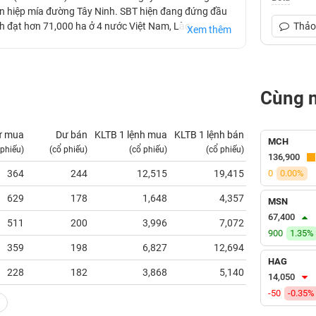
ên hiệp mía đường Tây Ninh. SBT hiện đang đứng đầu
ích đạt hơn 71,000 ha ở 4 nước Việt Nam, Lào,
Thảo 
Xem thêm
u để tối ưu hóa giá trị cây mía, phát triển các sản
i các sản phẩm từ cây dừa, chuối, gạo,… nhằm khai
 vào chuỗi giá trị nông nghiệp toàn cầu với vai trò đảm
quốc gia hàng đầu Việt Nam.
Cùng 
ư mua
Dư bán
KLTB 1 lệnh mua
KLTB 1 lệnh bán
NN mua
MCH
 phiếu)
(cổ phiếu)
(cổ phiếu)
(cổ phiếu)
(tỷ VNĐ)
136,900
364
244
12,515
19,415
0
0.00%
0.15
629
178
1,648
4,357
2.96
MSN
67,400
511
200
3,996
7,072
1.31
900
1.35%
359
198
6,827
12,694
0.61
HAG
228
182
3,868
5,140
1.83
14,050
-50
-0.35%