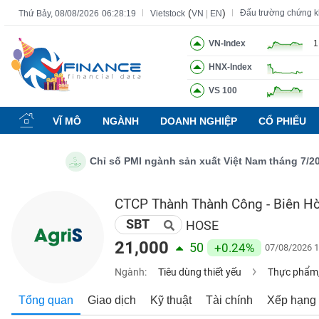
(
)
Đấu trường chứng 
Thứ Bảy, 08/08/2026
06:28:20
Vietstock
VN
|
EN
VN-Index
1
HNX-Index
Tất cả
Tính năng
Ngành
Mã chứng khoán
Lãnh đạ
VS 100
Tính
năng
VĨ MÔ
NGÀNH
DOANH NGHIỆP
CỔ PHIẾU
(-)
Chỉ số PMI ngành sản xuất Việt Nam tháng 7/2026: S
VIETSTOCK
CTCP Thành Thành Công - Biên H
SBT
CHỨNG
HOSE
KHOÁN
21,000
50
+0.24%
07/08/2026 1
Ngành:
Tiêu dùng thiết yếu
Thực phẩm,
DOANH
Tổng quan
Giao dịch
Kỹ thuật
Tài chính
Xếp hạng
NGHIỆP