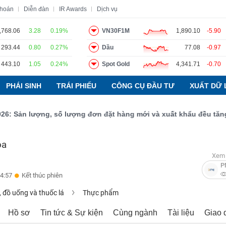
khoán
Diễn đàn
IR Awards
Dịch vụ
,768.06
3.28
0.19%
VN30F1M
1,890.10
-5.90
293.44
0.80
0.27%
Dầu
77.08
-0.97
o
Tin tức
Báo cáo phân tích
Thuật ngữ
Dịch vụ
443.10
1.05
0.24%
Spot Gold
4,341.71
-0.70
PHÁI SINH
TRÁI PHIẾU
CÔNG CỤ ĐẦU TƯ
XUẤT DỮ 
ản lượng, số lượng đơn đặt hàng mới và xuất khẩu đều tăng đạt 
òa
Xem 
P
4:57
Kết thúc phiên
 đồ uống và thuốc lá
Thực phẩm
Hồ sơ
Tin tức & Sự kiện
Cùng ngành
Tài liệu
Giao 