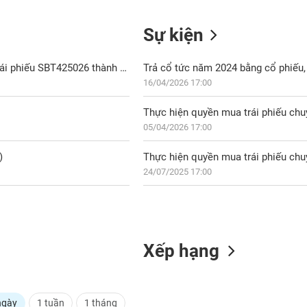
Sự kiện
SBT: Nghị quyết HĐQT về việc thông qua kế hoạch chuyển đổi Trái phiếu SBT425026 thành cổ phần phổ thông
Trả cổ tức năm 2024 bằng cổ phiếu, 
16/04/2026 17:00
Thực hiện quyền mua trái phiếu chu
05/04/2026 17:00
)
Thực hiện quyền mua trái phiếu chuy
24/07/2025 17:00
Xếp hạng
ngày
1 tuần
1 tháng