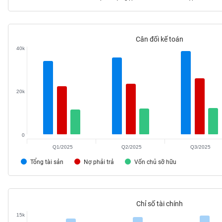
Cân đối kế toán
TIÊU
40k
DÙNG
KHÔNG
THIẾT
YẾU
20k
0
TIÊU
DÙNG
Q1/2025
Q2/2025
Q3/2025
THIẾT
Tổng tài sản
Nợ phải trả
Vốn chủ sỡ hữu
YẾU
Chỉ số tài chính
15k
CHĂM