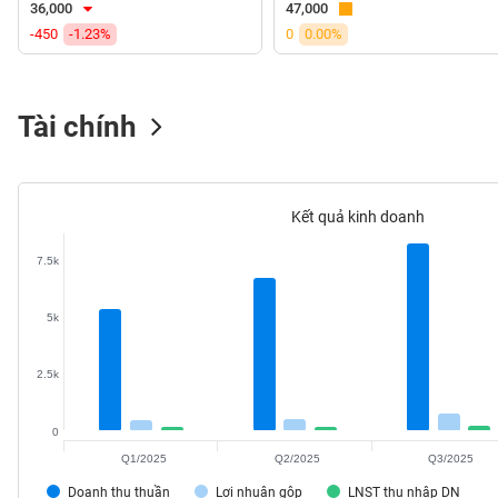
36,000
47,000
VS-
-450
-1.23%
0
0.00%
SECTOR
Tài chính
NĂNG
LƯỢNG
Kết quả kinh doanh
7.5k
NGUYÊN
5k
VẬT
LIỆU
2.5k
0
Q1/2025
Q2/2025
Q3/2025
CÔNG
NGHIỆP
Doanh thu thuần
Lợi nhuận gộp
LNST thu nhập DN