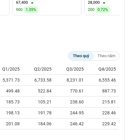
67,400
28,000
900
1.35%
200
0.72%
Theo quý
Theo năm
Q1/2025
Q2/2025
Q3/2025
Q4/2025
5,371.73
6,733.58
8,231.01
6,555.46
499.48
522.84
770.61
887.73
185.73
105.21
238.60
215.81
198.13
191.78
244.95
228.46
201.08
184.06
246.42
229.42