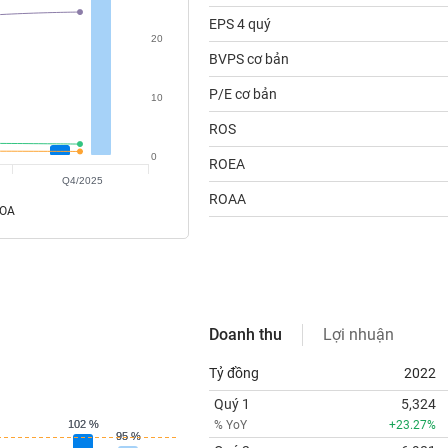
EPS 4 quý
20
BVPS cơ bản
P/E cơ bản
10
ROS
0
ROEA
Q4/2025
ROAA
ROA
Doanh thu
Lợi nhuận
Tỷ đồng
2022
Quý 1
5,324
102 %
102 %
% YoY
+23.27%
95 %
95 %