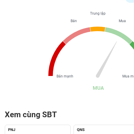
PHIẾU
Trung lập
Bán
Mua
CÔNG
CỤ
ĐẦU
TƯ
XUẤT
DỮ
Bán mạnh
Mua m
LIỆU
MUA
TIN
MỚI
Xem cùng SBT
Ngành
(-)
PNJ
QNS