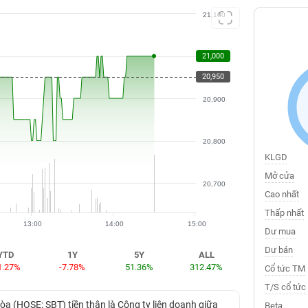
21,100
21,000
21,000
20,950
20,900
20,800
KLGD
Mở cửa
20,700
Cao nhất
Thấp nhất
13:00
14:00
15:00
Dư mua
Dư bán
YTD
1Y
5Y
ALL
1.27%
-7.78%
51.36%
312.47%
Cổ tức TM
T/S cổ tức
 (HOSE: SBT) tiền thân là Công ty liên doanh giữa
Beta