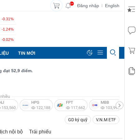
9+
Đăng nhập
English
|
-0.31%
-1.24%
-0.02%
LIỆU
TIN MỚI
52,9 điểm.
nhiều
NJ
HPG
FPT
MBB
V
153,560
122,188
117,662
103,997
GD ký quỹ
V.N.M ETF
dịch nội bộ
Trái phiếu