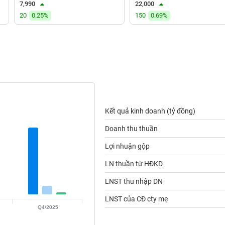
7,990
22,000
20
0.25%
150
0.69%
Kết quả kinh doanh (tỷ đồng)
Doanh thu thuần
Lợi nhuận gộp
LN thuần từ HĐKD
LNST thu nhập DN
LNST của CĐ cty mẹ
Q4/2025