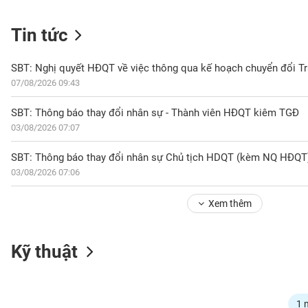
Tin tức
NGÀNH
07/08/2026 09:43
DOANH
SBT: Thông báo thay đổi nhân sự - Thành viên HĐQT kiêm TGĐ
NGHIỆP
03/08/2026 07:07
SBT: Thông báo thay đổi nhân sự Chủ tịch HDQT (kèm NQ HĐQT
03/08/2026 07:06
CỔ
PHIẾU
Xem thêm
PHÁI
Kỹ thuật
SINH
TRÁI
1 