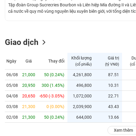
GIỚI
Tập đoàn Group Sucrecries Bourbon và Liên hiệp Mía đường II và Li
cả nước về quy mô vùng nguyên liệu xuyên biên giới, với tổng diện t
Campuchia và Úc. Đồng thời, Công ty không ngừng đầu tư và nghiên cứ
ĐÔNG
phẩm Cạnh Đường và Sau Đường, mở rộng chuỗi giá trị cây trồng vớ
DƯƠNG
phá các tiềm năng tăng trưởng và tạo điều kiện để tham gia sâu rộng
bảo an ninh lương thực quốc gia của doanh nghiệp nông nghiệp đa 
Giao dịch
TÀI
CHÍNH
Khối lượng
Giá trị
D
Ngày
Giá
Thay đổi
CÁ
(cổ phiếu)
(tỷ VNĐ)
(cổ
NHÂN
06/08
21,000
50 (0.24%)
4,261,800
87.51
05/08
20,950
300 (1.45%)
496,800
10.31
PHÂN
TÍCH
04/08
20,650
-650 (-3.05%)
1,072,000
22.71
VIETSTOCKFINANCE
03/08
21,300
0 (0.00%)
2,039,900
43.43
02/08
21,300
50 (0.24%)
644,000
13.66
VĨ
Xem thêm
MÔ