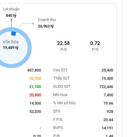
Lợi nhuận
840 tỷ
Doanh thu
26,963 tỷ
Vốn hóa
22.58
0.72
19,489 tỷ
P/E
P/S
Cao 52T
407,800
25,400
Thấp 52T
20,950
19,400
KLBQ 52T
21,100
722,446
NN mua
20,800
7,400
% NN sở hữu
14,300
19.66
EPS
52,200
928
F P/E
20.44
BVPS
-
14,191
P/B
0.20
1.48