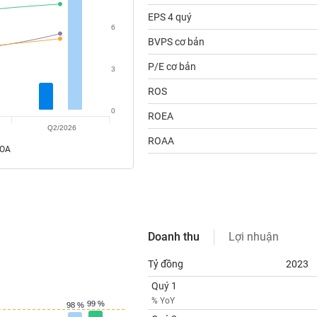
EPS 4 quý
6
BVPS cơ bản
P/E cơ bản
3
ROS
0
ROEA
Q2/2026
ROAA
ROA
Doanh thu
Lợi nhuận
Tỷ đồng
2023
Quý 1
% YoY
99 %
99 %
98 %
98 %