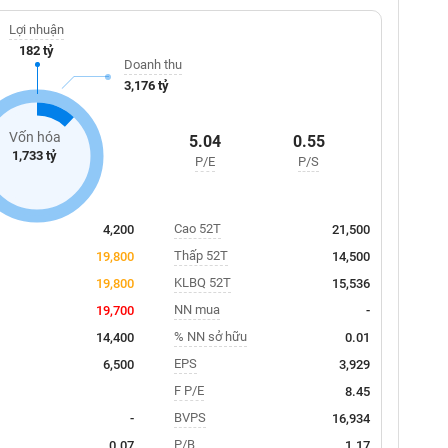
Lợi nhuận
182 tỷ
Doanh thu
3,176 tỷ
Vốn hóa
5.04
0.55
1,733 tỷ
P/E
P/S
Cao 52T
4,200
21,500
Thấp 52T
19,800
14,500
KLBQ 52T
19,800
15,536
NN mua
19,700
-
% NN sở hữu
14,400
0.01
EPS
6,500
3,929
F P/E
8.45
BVPS
-
16,934
P/B
0.07
1.17