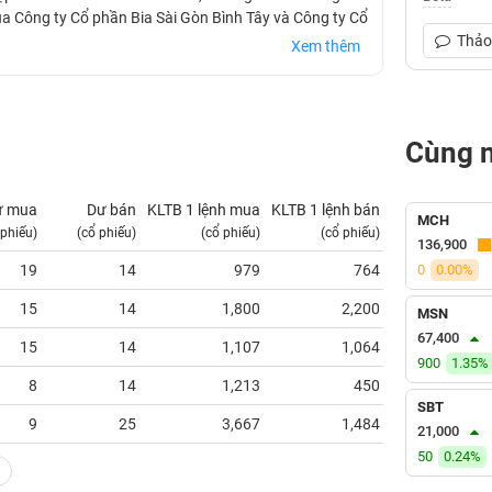
a Công ty Cổ phần Bia Sài Gòn Bình Tây và Công ty Cổ
Thảo 
Xem thêm
Cùng 
ư mua
Dư bán
KLTB 1 lệnh mua
KLTB 1 lệnh bán
NN mua
MCH
 phiếu)
(cổ phiếu)
(cổ phiếu)
(cổ phiếu)
(tỷ VNĐ)
136,900
19
14
979
764
0
0.00%
0.00
15
14
1,800
2,200
0.00
MSN
67,400
15
14
1,107
1,064
0.01
900
1.35%
8
14
1,213
450
0.00
SBT
9
25
3,667
1,484
0.00
21,000
50
0.24%