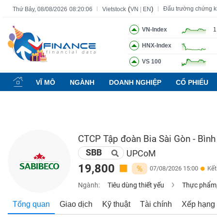
(
)
Đấu trường chứng 
Thứ Bảy, 08/08/2026
08:20:07
Vietstock
VN
|
EN
VN-Index
1
HNX-Index
Tất cả
Tính năng
Ngành
Mã chứng khoán
Lãnh đạ
VS 100
Tính
năng
VĨ MÔ
NGÀNH
DOANH NGHIỆP
CỔ PHIẾU
(-)
VIETSTOCK
CTCP Tập đoàn Bia Sài Gòn - Bình
SBB
CHỨNG
UPCoM
KHOÁN
19,800
%
07/08/2026 15:00
Kết
Ngành:
Tiêu dùng thiết yếu
Thực phẩm,
DOANH
Tổng quan
Giao dịch
Kỹ thuật
Tài chính
Xếp hạng
NGHIỆP