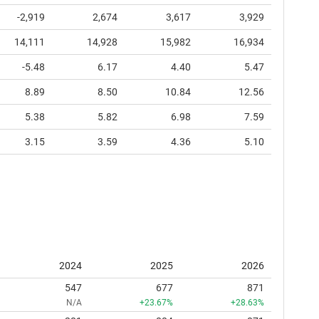
-2,919
2,674
3,617
3,929
14,111
14,928
15,982
16,934
-5.48
6.17
4.40
5.47
8.89
8.50
10.84
12.56
5.38
5.82
6.98
7.59
3.15
3.59
4.36
5.10
2024
2025
2026
547
677
871
N/A
+23.67%
+28.63%