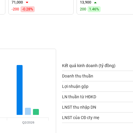
71,000
13,900
-200
-0.28%
200
1.46%
Kết quả kinh doanh (tỷ đồng)
Doanh thu thuần
Lợi nhuận gộp
LN thuần từ HĐKD
LNST thu nhập DN
LNST của CĐ cty mẹ
Q2/2026