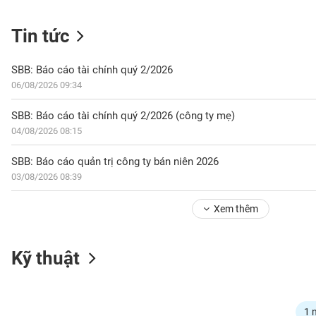
Tin tức
NGÀNH
SBB: Báo cáo tài chính quý 2/2026
06/08/2026 09:34
DOANH
SBB: Báo cáo tài chính quý 2/2026 (công ty mẹ)
NGHIỆP
04/08/2026 08:15
SBB: Báo cáo quản trị công ty bán niên 2026
03/08/2026 08:39
CỔ
PHIẾU
Xem thêm
PHÁI
Kỹ thuật
SINH
TRÁI
1 