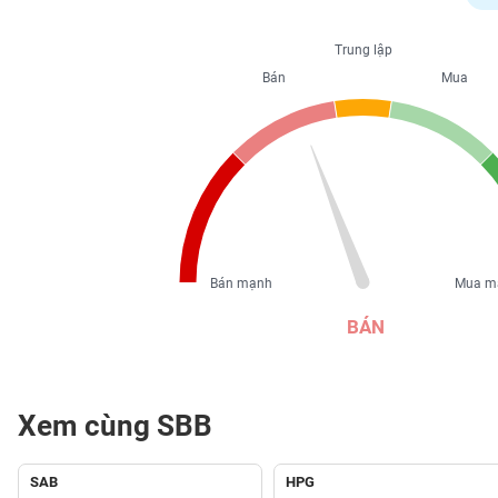
PHIẾU
Trung lập
Bán
Mua
CÔNG
CỤ
ĐẦU
TƯ
XUẤT
DỮ
Bán mạnh
Mua m
LIỆU
BÁN
TIN
MỚI
Xem cùng SBB
Ngành
(-)
SAB
HPG