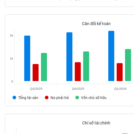
Cân đối kế toán
TIÊU
DÙNG
2k
KHÔNG
THIẾT
YẾU
1k
0
TIÊU
DÙNG
Q3/2025
Q4/2025
Q1/2026
THIẾT
Tổng tài sản
Nợ phải trả
Vốn chủ sỡ hữu
YẾU
Chỉ số tài chính
CHĂM