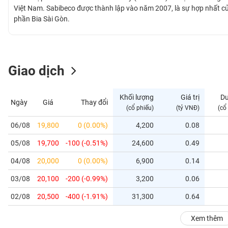
GIỚI
Việt Nam. Sabibeco được thành lập vào năm 2007, là sự hợp nhất củ
phần Bia Sài Gòn.
ĐÔNG
DƯƠNG
Giao dịch
TÀI
CHÍNH
Khối lượng
Giá trị
D
Ngày
Giá
Thay đổi
CÁ
(cổ phiếu)
(tỷ VNĐ)
(cổ
NHÂN
06/08
19,800
0 (0.00%)
4,200
0.08
05/08
19,700
-100 (-0.51%)
24,600
0.49
PHÂN
TÍCH
04/08
20,000
0 (0.00%)
6,900
0.14
VIETSTOCKFINANCE
03/08
20,100
-200 (-0.99%)
3,200
0.06
02/08
20,500
-400 (-1.91%)
31,300
0.64
VĨ
Xem thêm
MÔ