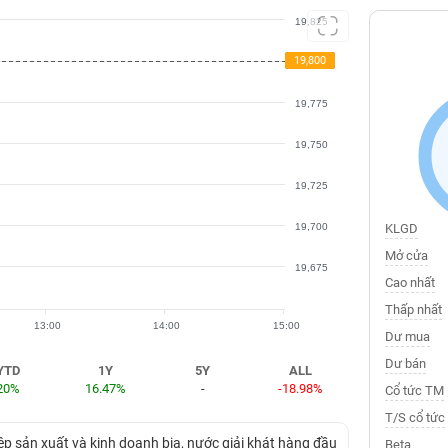
19,825
19,800
19,800
19,800
19,775
19,750
19,725
19,700
KLGD
Mở cửa
19,675
Cao nhất
Thấp nhất
13:00
14:00
15:00
Dư mua
Dư bán
YTD
1Y
5Y
ALL
20%
16.47%
-
-18.98%
Cổ tức TM
T/S cổ tức
p sản xuất và kinh doanh bia, nước giải khát hàng đầu
Beta