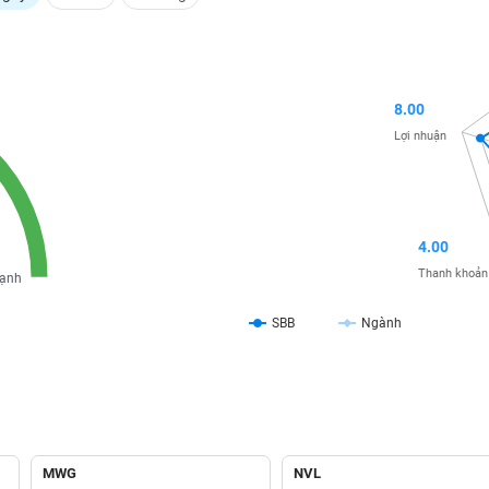
8.00
Lợi nhuận
4.00
Thanh khoản
ạnh
SBB
Ngành
MWG
NVL