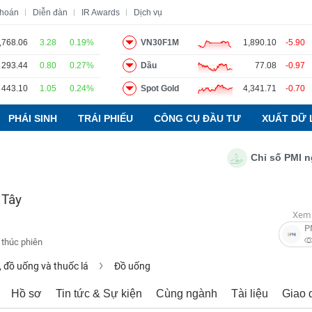
khoán
Diễn đàn
IR Awards
Dịch vụ
,768.06
3.28
0.19%
VN30F1M
1,890.10
-5.90
293.44
0.80
0.27%
Dầu
77.08
-0.97
o
Tin tức
Báo cáo phân tích
Thuật ngữ
Dịch vụ
443.10
1.05
0.24%
Spot Gold
4,341.71
-0.70
PHÁI SINH
TRÁI PHIẾU
CÔNG CỤ ĐẦU TƯ
XUẤT DỮ 
Chỉ số PMI ngành 
 Tây
Xem 
P
 thúc phiên
 đồ uống và thuốc lá
Đồ uống
Hồ sơ
Tin tức & Sự kiện
Cùng ngành
Tài liệu
Giao 