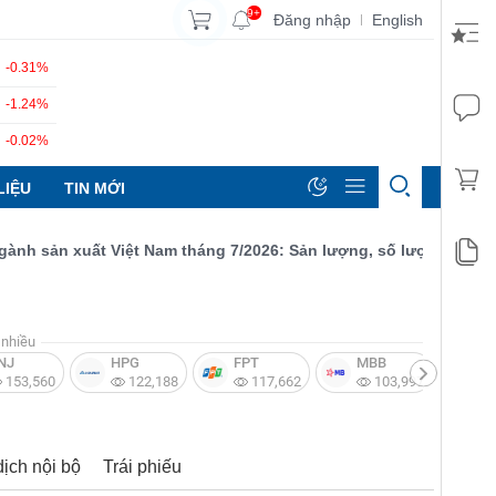
9+
Đăng nhập
English
|
-0.31%
-1.24%
-0.02%
LIỆU
TIN MỚI
sản xuất Việt Nam tháng 7/2026: Sản lượng, số lượng đơn đặt hà
nhiều
NJ
HPG
FPT
MBB
V
153,560
122,188
117,662
103,997
dịch nội bộ
Trái phiếu