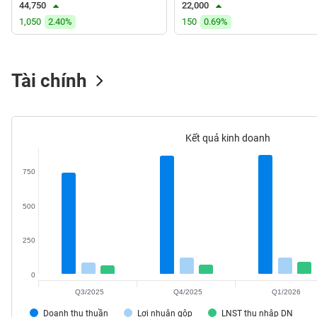
44,750
22,000
VS-
1,050
2.40%
150
0.69%
SECTOR
Tài chính
NĂNG
LƯỢNG
Kết quả kinh doanh
750
NGUYÊN
500
VẬT
LIỆU
250
0
Q3/2025
Q4/2025
Q1/2026
CÔNG
NGHIỆP
Doanh thu thuần
Lợi nhuận gộp
LNST thu nhập DN