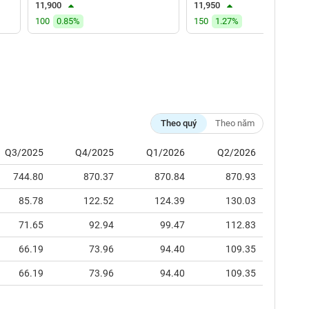
11,900
11,950
100
0.85%
150
1.27%
Theo quý
Theo năm
Q3/2025
Q4/2025
Q1/2026
Q2/2026
744.80
870.37
870.84
870.93
85.78
122.52
124.39
130.03
71.65
92.94
99.47
112.83
66.19
73.96
94.40
109.35
66.19
73.96
94.40
109.35