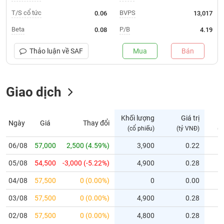
T/S cổ tức
BVPS
0.06
13,017
Trạng
thái
Beta
P/B
0.08
4.19
NGÀNH
cổ
phiếu
Thảo luận về
SAF
Mua
Bán
Quy
DOANH
mô
NGHIỆP
Giao dịch
thị
trường
Niêm
Khối lượng
Giá trị
Ngày
Giá
Thay đổi
CỔ
yết
(cổ phiếu)
(tỷ VNĐ)
(c
PHIẾU
Niêm
06/08
57,000
2,500 (4.59%)
3,900
0.22
yết
mới
05/08
54,500
-3,000 (-5.22%)
4,900
0.28
PHÁI
Niêm
SINH
04/08
57,500
0 (0.00%)
0
0.00
yết
03/08
57,500
0 (0.00%)
4,900
0.28
bổ
sung
TRÁI
02/08
57,500
0 (0.00%)
4,800
0.28