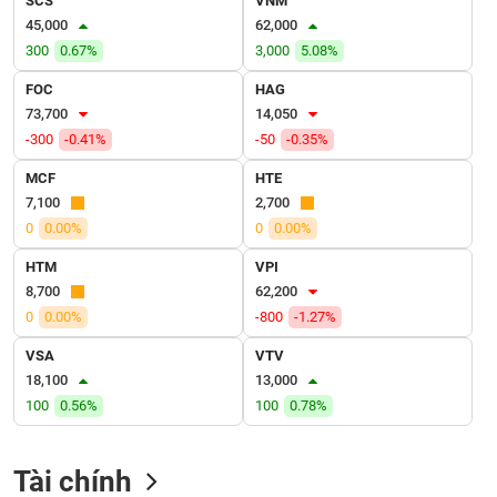
SCS
VNM
VỤ
45,000
62,000
TRUYỀN
300
0.67%
3,000
5.08%
THÔNG
FOC
HAG
73,700
14,050
-300
-0.41%
-50
-0.35%
TIỆN
MCF
HTE
ÍCH
7,100
2,700
0
0.00%
0
0.00%
HTM
VPI
8,700
62,200
BẤT
0
0.00%
-800
-1.27%
ĐỘNG
SẢN
VSA
VTV
18,100
13,000
Mã
100
0.56%
100
0.78%
chứng
khoán
(-)
Tài chính