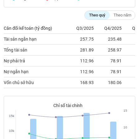
chính
Theo quý
Theo năm
Cân đối kế toán (tỷ đồng)
Q3/2025
Q4/2025
Q1
Công
cụ
Tài sản ngắn hạn
257.75
235.48
2
đầu
tư
Tổng tài sản
281.89
258.97
2
Nợ phải trả
112.96
78.91
Nợ ngắn hạn
112.96
78.91
Truyền
Vốn chủ sở hữu
168.93
180.06
1
thông
tài
chính
Chỉ số tài chính
15
15k
Dữ
10
10k
liệu