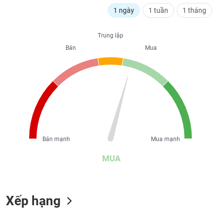
liệu
1 ngày
1 tuần
1 tháng
Tâm
Trung lập
lý
TIÊU
thị
Bán
Mua
DÙNG
trường
KHÔNG
THIẾT
YẾU
TIÊU
Bán mạnh
Mua mạnh
DÙNG
THIẾT
MUA
YẾU
Xếp hạng
CHĂM