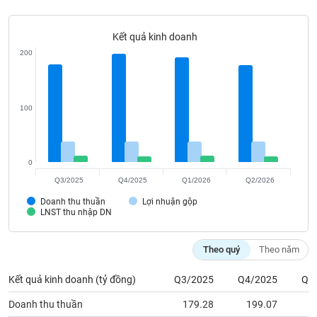
Tất cả
Cổ phiếu
Chỉ số
Chứng chỉ quỹ
Chứng q
Kết quả kinh doanh
Lãnh
đạo
200
(-)
Tất cả
Người nội bộ
Người liên quan
Cổ đông lớn
100
Tin
tức
(-)
0
Q3/2025
Q4/2025
Q1/2026
Q2/2026
Bài
Doanh thu thuần
Lợi nhuận gộp
viết
LNST thu nhập DN
của
tác
giả
Theo quý
Theo năm
(-)
Kết quả kinh doanh (tỷ đồng)
Q3/2025
Q4/2025
Q1
Báo
Doanh thu thuần
179.28
199.07
1
cáo