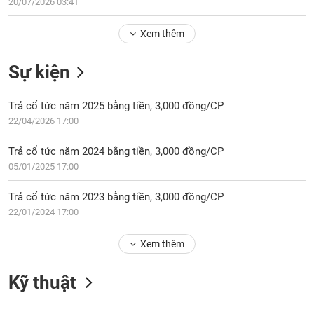
Tổng
20/07/2026 03:41
VS-
quan
SECTOR
Xem thêm
Giao
dịch
Sự kiện
Tài
chính
NĂNG
Trả cổ tức năm 2025 bằng tiền, 3,000 đồng/CP
Phân
LƯỢNG
22/04/2026 17:00
tích
kỹ
Trả cổ tức năm 2024 bằng tiền, 3,000 đồng/CP
thuật
05/01/2025 17:00
Hồ
NGUYÊN
sơ
Trả cổ tức năm 2023 bằng tiền, 3,000 đồng/CP
VẬT
doanh
22/01/2024 17:00
LIỆU
nghiệp
Xem thêm
Tin
tức
sự
Kỹ thuật
CÔNG
kiện
NGHIỆP
Tài