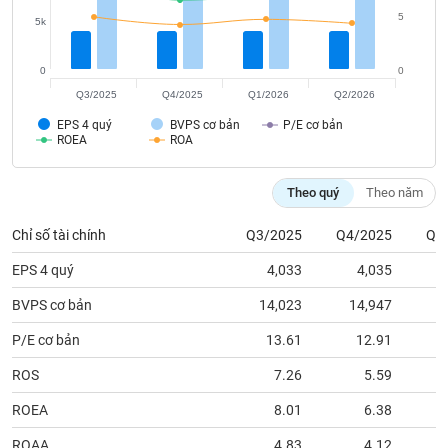
tài
5
chính
5k
0
0
Q3/2025
Q4/2025
Q1/2026
Q2/2026
EPS 4 quý
BVPS cơ bản
P/E cơ bản
ROEA
ROA
Theo quý
Theo năm
Chỉ số tài chính
Q3/2025
Q4/2025
Q1
EPS 4 quý
4,033
4,035
BVPS cơ bản
14,023
14,947
1
P/E cơ bản
13.61
12.91
ROS
7.26
5.59
ROEA
8.01
6.38
ROAA
4.83
4.12