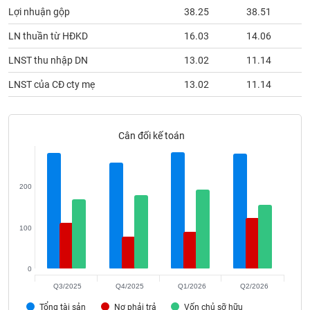
phân
Lợi nhuận gộp
38.25
38.51
tích
(-)
LN thuần từ HĐKD
16.03
14.06
LNST thu nhập DN
13.02
11.14
Thuật
ngữ
LNST của CĐ cty mẹ
13.02
11.14
(-)
Cân đối kế toán
Dịch
vụ
(-)
200
Đào
tạo
100
0
Sách
Q3/2025
Q4/2025
Q1/2026
Q2/2026
tài
Tổng tài sản
Nợ phải trả
Vốn chủ sỡ hữu