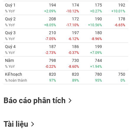
Quý 1
194
174
175
192
% YoY
+2.09%
-10.12%
+0.27%
+10.01%
Quý 2
208
172
190
178
% YoY
+8.05%
-17.10%
+10.56%
-6.65%
Quý 3
210
197
180
% YoY
-7.05%
-6.12%
-8.96%
Quý 4
187
186
199
% YoY
-2.73%
-0.37%
+7.09%
Năm
798
730
744
% YoY
-0.22%
-8.60%
+1.94%
Kế hoạch
820
820
780
750
% hoàn thành
97%
89%
95%
0%
Báo cáo phân tích
Tài liệu