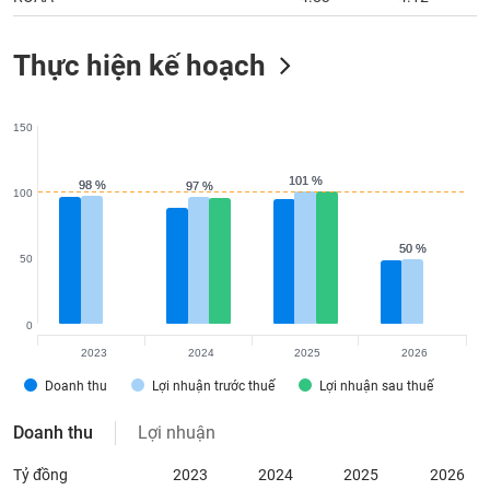
Thực hiện kế hoạch
150
101 %
101 %
98 %
98 %
97 %
97 %
100
50 %
50 %
50
0
2023
2024
2025
2026
Doanh thu
Lợi nhuận trước thuế
Lợi nhuận sau thuế
Doanh thu
Lợi nhuận
Tỷ đồng
2023
2024
2025
2026