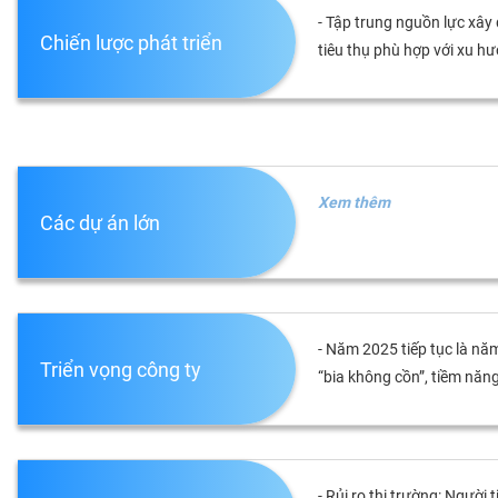
VS-
- Tập trung nguồn lực xây
Chiến lược phát triển
SECTOR
tiêu thụ phù hợp với xu hư
NĂNG
LƯỢNG
Xem thêm
Các dự án lớn
NGUYÊN
VẬT
- Năm 2025 tiếp tục là nă
LIỆU
Triển vọng công ty
“bia không cồn”, tiềm năng
CÔNG
NGHIỆP
- Rủi ro thị trường: Ngườ