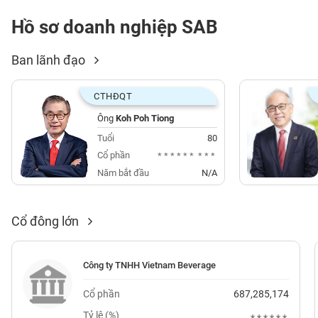
Hồ sơ doanh nghiệp SAB
BẤT
ĐỘNG
Ban lãnh đạo
SẢN
CTHĐQT
TÀI
Ông
Koh Poh Tiong
CHÍNH
Tuổi
80
Cổ phần
******
***
Năm bắt đầu
N/A
HÀNG
HÓA
Cổ đông lớn
KINH
TẾ
Công ty TNHH Vietnam Beverage
Cổ phần
687,285,174
THẾ
Tỷ lệ (%)