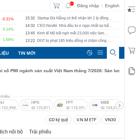
9+
Đăng nhập
English
|
15:32
Startup Đà Nẵng có thể nhận tới 2 tỷ đồng
-0.31%
hỗ trợ không hoàn lại
14:32
CEO Nestlé: Nhà đầu tư e ngại nhất sự bất
0.14%
ổn khó dự báo
13:45
Kinh tế Mỹ bất ngờ mất 23,000 việc làm
trong tháng 7, Fed có thêm lý do trì hoãn
1.68%
13:22
DGT bị phạt 185 triệu đồng vì chậm công bố
tăng lãi suất
hàng loạt tài liệu trong giai đoạn 2023-2025
LIỆU
TIN MỚI
PMI ngành sản xuất Việt Nam tháng 7/2026: Sản lượng, số lượng 
nhiều
NJ
HPG
FPT
MBB
V
162,998
123,811
118,391
104,672
GD ký quỹ
V.N.M ETF
VN30
dịch nội bộ
Trái phiếu