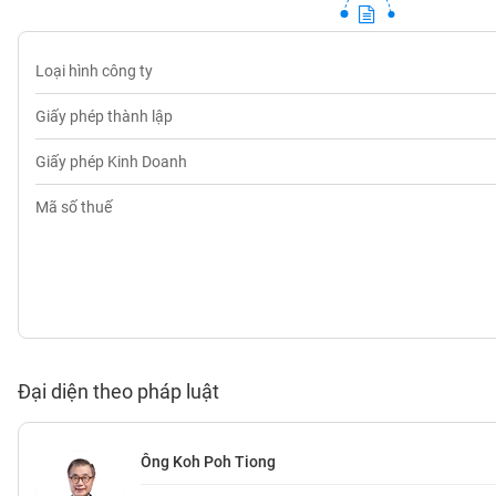
SÓC
SỨC
KHỎE
Loại hình công ty
Giấy phép thành lập
Giấy phép Kinh Doanh
TÀI
CHÍNH
Mã số thuế
CÔNG
NGHỆ
THÔNG
TIN
Đại diện theo pháp luật
Ông Koh Poh Tiong
DỊCH