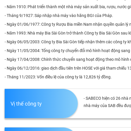
PHIẾU
- Năm 1910: Phát triển thành một nhà máy sản xuất bia, rượu, nước gi
- Tháng 9/1927: Sáp nhập nhà máy vào hãng BGI của Pháp.
- Ngày 01/06/1977: Công ty Rượu Bia miền Nam nhận quyền quản lý n
CÔNG
- Năm 1993: Nhà máy Bia Sài Gòn trở thành Công ty Bia Sài Gòn sau 
CỤ
ĐẦU
- Ngày 06/05/2003: Công ty Bia Sài Gòn tiếp nhận thêm các công ty k
TƯ
- Ngày 11/05/2004: Tổng công ty chuyển đổi mô hình hoạt động sang c
- Ngày 17/04/2008: Chính thức chuyển sang hoạt động theo mô hình cô
XUẤT
- Ngày 06/12/2016: giao dịch đầu tiên trên HOSE với giá tham chiếu 1
DỮ
- Tháng 11/2023: Vốn điều lệ của công ty là 12,826 tỷ đồng.
LIỆU
- SABECO hiện có 26 nhà m
TIN
Vị thế công ty
MỚI
nhà máy của SAB đều được 
Ngành
(-)