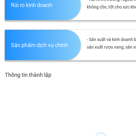
Rủi ro kinh doanh
không cồn, tốt cho sức khỏ
TIÊU
DÙNG
- Sản xuất và kinh doanh b
KHÔNG
Sản phẩm dịch vụ chính
sản xuất rượu vang; sản x
THIẾT
YẾU
Thông tin thành lập
TIÊU
DÙNG
THIẾT
YẾU
CHĂM