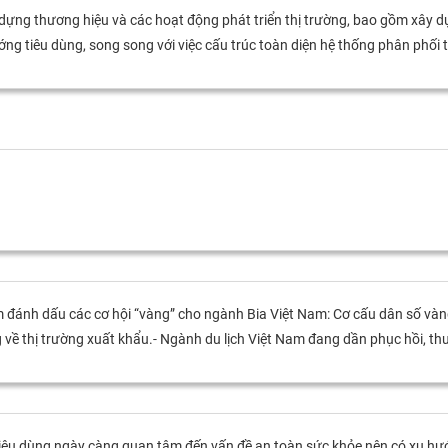
 dựng thương hiệu và các hoạt động phát triển thị trường, bao gồm xây 
ớng tiêu dùng, song song với việc cấu trúc toàn diện hệ thống phân phối t
m đánh dấu các cơ hội “vàng” cho ngành Bia Việt Nam: Cơ cấu dân số và
 về thị trường xuất khẩu.- Ngành du lịch Việt Nam đang dần phục hồi, thu 
i tiêu dùng ngày càng quan tâm đến vấn đề an toàn sức khỏe nên có xu h