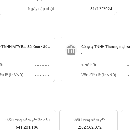
******
Ngày cập nhật
31/12/2024
Công ty TNHH MTV Bia Sài Gòn - Sóc Trăng
-
hữu
% sở hữu
******
ều lệ (tr.VNĐ)
Vốn điều lệ (tr.VNĐ)
******
Khối lượng niêm yết lần đầu
Khối lượng niêm yết
641,281,186
1,282,562,372