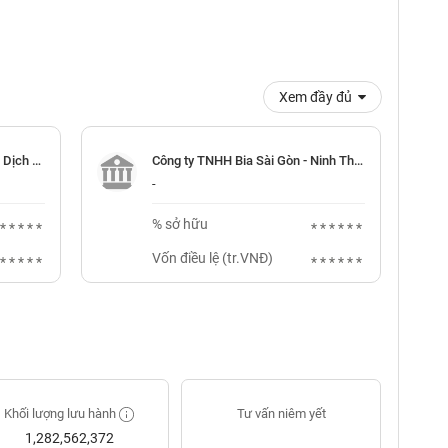
Xem đầy đủ
Công ty TNHH Thương mại và Dịch vụ Bia Sài Gòn Bình Tây
Công ty TNHH Bia Sài Gòn - Ninh Thuận
-
% sở hữu
******
******
Vốn điều lệ (tr.VNĐ)
******
******
Khối lượng lưu hành
Tư vấn niêm yết
1,282,562,372