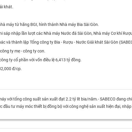
ải khát.
hà máy từ hãng BGI, hình thành Nhà máy Bia Sài Gòn.
khi sáp nhập lần lượt các Nhà máy Nước đá Sài Gòn, Nhà máy Cơ khí Rư
hác và thành lập Tổng công ty Bia - Rượu - Nước Giải khát Sài Gòn (SABE
ông ty mẹ - công ty con.
ng ty cổ phần với vốn điều lệ 6,413 tỷ đồng.
32,000 đ/cp.
áy với tổng công suất sản xuất đạt 2.2 tỷ lít bia/năm.- SABECO đang chi
đầu tư máy móc thiết bị đồng bộ với công nghệ sản xuất hiện đại, nhập 