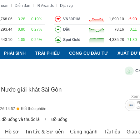
khoán
Diễn đàn
IR Awards
Dịch vụ
,768.06
3.28
0.19%
VN30F1M
1,890.10
-5.90
293.44
0.80
0.27%
Dầu
78.16
0.11
o
Tin tức
Báo cáo phân tích
Thuật ngữ
Dịch vụ
443.10
1.05
0.24%
Spot Gold
4,335.28
71.80
PHÁI SINH
TRÁI PHIẾU
CÔNG CỤ ĐẦU TƯ
XUẤT DỮ 
Chỉ số 
 Nước giải khát Sài Gòn
Xem 
P
26 14:57
Kết thúc phiên
 đồ uống và thuốc lá
Đồ uống
Hồ sơ
Tin tức & Sự kiện
Cùng ngành
Tài liệu
Giao 