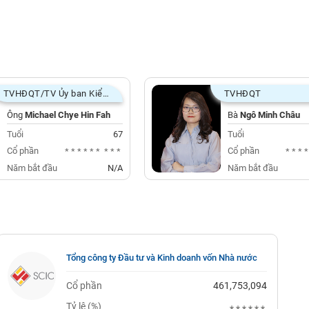
TVHĐQT/TV Ủy ban Kiểm toán
TVHĐQT
Ông
Michael Chye Hin Fah
Bà
Ngô Minh Châu
Tuổi
67
Tuổi
Cổ phần
Cổ phần
******
***
***
Năm bắt đầu
N/A
Năm bắt đầu
Tổng công ty Đầu tư và Kinh doanh vốn Nhà nước
Cổ phần
461,753,094
Tỷ lệ (%)