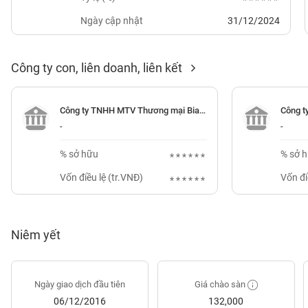
******
GIỚI
Ngày cập nhật
31/12/2024
ĐÔNG
DƯƠNG
Công ty con, liên doanh, liên kết
Công ty TNHH MTV Thương mại Bia Sài Gòn
TÀI
-
-
CHÍNH
CÁ
% sở hữu
% sở 
NHÂN
******
Vốn điều lệ (tr.VNĐ)
Vốn đi
******
PHÂN
TÍCH
Niêm yết
VIETSTOCKFINANCE
Ngày giao dịch đầu tiên
Giá chào sàn
VĨ
06/12/2016
132,000
MÔ