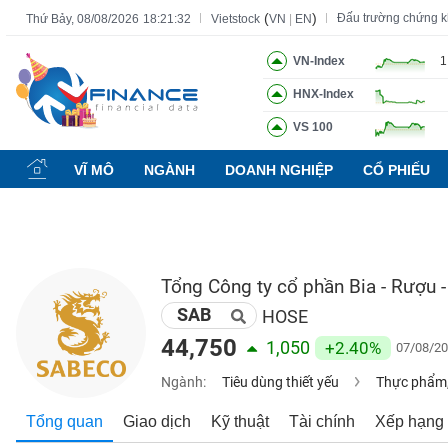
(
)
Đấu trường chứng 
Thứ Bảy, 08/08/2026
18:21:33
Vietstock
VN
|
EN
VN-Index
1
HNX-Index
Tất cả
Tính năng
Ngành
Mã chứng khoán
Lãnh đạ
VS 100
Tính
năng
VĨ MÔ
NGÀNH
DOANH NGHIỆP
CỔ PHIẾU
(-)
VIETSTOCK
Tổng Công ty cổ phần Bia - Rượu -
SAB
CHỨNG
HOSE
KHOÁN
44,750
1,050
+2.40%
07/08/20
Ngành:
Tiêu dùng thiết yếu
Thực phẩm,
DOANH
Tổng quan
Giao dịch
Kỹ thuật
Tài chính
Xếp hạng
NGHIỆP