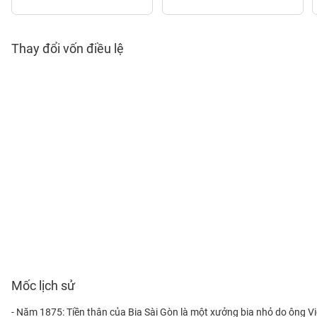
Thay đổi vốn điều lệ
NGÀNH
DOANH
NGHIỆP
CỔ
PHIẾU
PHÁI
SINH
Mốc lịch sử
TRÁI
- Năm 1875: Tiền thân của Bia Sài Gòn là một xưởng bia nhỏ do ông Vi