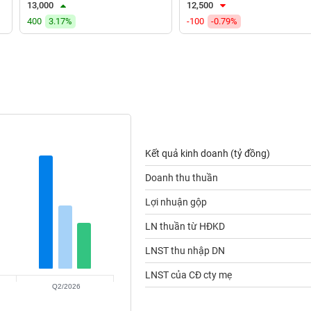
13,000
12,500
400
3.17%
-100
-0.79%
Kết quả kinh doanh (tỷ đồng)
Doanh thu thuần
Lợi nhuận gộp
LN thuần từ HĐKD
LNST thu nhập DN
LNST của CĐ cty mẹ
Q2/2026