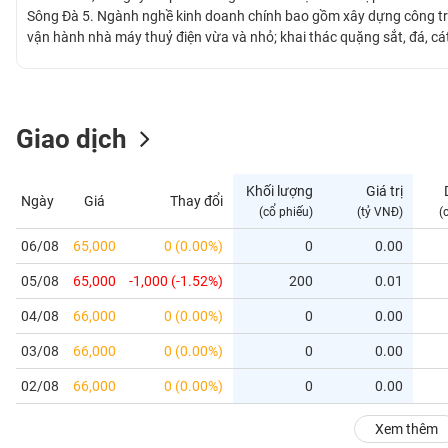
GIỚI
Sông Đà 5. Ngành nghề kinh doanh chính bao gồm xây dựng công tr
vận hành nhà máy thuỷ điện vừa và nhỏ; khai thác quặng sắt, đá, cát,
của Tổng Công ty Sông Đà trong lĩnh vực thi công bê tông cốt thép ch
ĐÔNG
trọng điểm quốc gia công ty đã tham gia là thủy điện Sê San, thủy đ
DƯƠNG
Glun.
Giao dịch
TÀI
CHÍNH
Khối lượng
Giá trị
Ngày
Giá
Thay đổi
CÁ
(cổ phiếu)
(tỷ VNĐ)
(
NHÂN
06/08
65,000
0 (0.00%)
0
0.00
05/08
65,000
-1,000 (-1.52%)
200
0.01
PHÂN
TÍCH
04/08
66,000
0 (0.00%)
0
0.00
VIETSTOCKFINANCE
03/08
66,000
0 (0.00%)
0
0.00
02/08
66,000
0 (0.00%)
0
0.00
VĨ
Xem thêm
MÔ