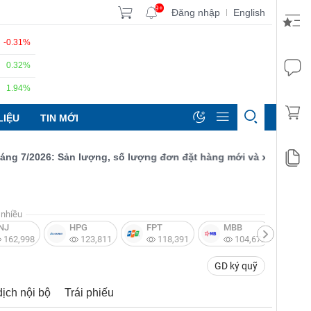
9+
Đăng nhập
English
|
-0.31%
0.32%
1.94%
LIỆU
TIN MỚI
/2026: Sản lượng, số lượng đơn đặt hàng mới và xuất khẩu đều t
nhiều
NJ
HPG
FPT
MBB
V
162,998
123,811
118,391
104,672
GD ký quỹ
dịch nội bộ
Trái phiếu