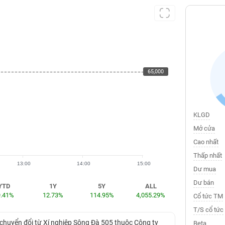
65,000
65,000
KLGD
Mở cửa
Cao nhất
Thấp nhất
13:00
14:00
15:00
Dư mua
Dư bán
YTD
1Y
5Y
ALL
9.41%
12.73%
114.95%
4,055.29%
Cổ tức TM
T/S cổ tức
chuyển đổi từ Xí nghiệp Sông Đà 505 thuộc Công ty
Beta