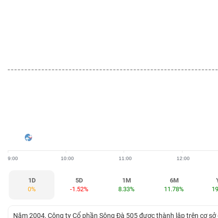
BẤT
ĐỘNG
SẢN
TÀI
CHÍNH
HÀNG
HÓA
9:00
10:00
11:00
12:00
KINH
TẾ
1D
5D
1M
6M
0%
-1.52%
8.33%
11.78%
1
THẾ
Năm 2004, Công ty Cổ phần Sông Đà 505 được thành lập trên cơ sở 