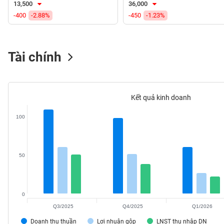
13,500
36,000
VS-
-400
-2.88%
-450
-1.23%
SECTOR
Tài chính
NĂNG
LƯỢNG
Kết quả kinh doanh
100
NGUYÊN
VẬT
50
LIỆU
0
Q3/2025
Q4/2025
Q1/2026
CÔNG
NGHIỆP
Doanh thu thuần
Lợi nhuận gộp
LNST thu nhập DN