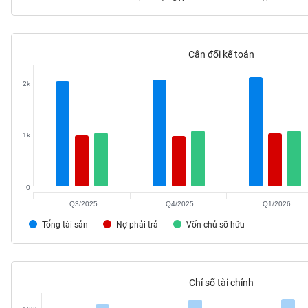
Cân đối kế toán
TIÊU
DÙNG
2k
KHÔNG
THIẾT
YẾU
1k
0
TIÊU
DÙNG
Q3/2025
Q4/2025
Q1/2026
THIẾT
Tổng tài sản
Nợ phải trả
Vốn chủ sỡ hữu
YẾU
Chỉ số tài chính
CHĂM