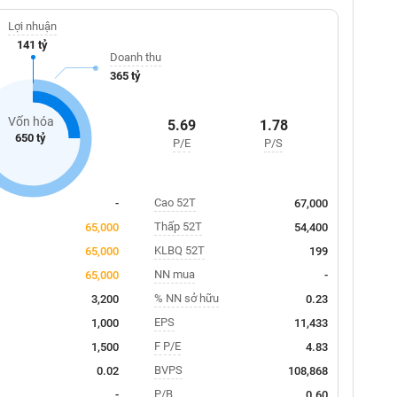
Lợi nhuận
141 tỷ
Doanh thu
365 tỷ
Vốn hóa
5.69
1.78
650 tỷ
P/E
P/S
Cao 52T
-
67,000
Thấp 52T
65,000
54,400
KLBQ 52T
65,000
199
NN mua
65,000
-
% NN sở hữu
3,200
0.23
EPS
1,000
11,433
F P/E
1,500
4.83
BVPS
0.02
108,868
P/B
-
0.60