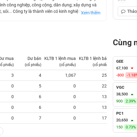
ình công nghiệp, công cộng, dân dụng; xây dựng và
 sỏi... Công ty là thành viên có kinh nghiệm và uy tín
Thảo 
Xem thêm
o các công trình thủy điện. Các công trình thủy điện
iện Xekaman3, thủy điện Đồng Nai 3, thủy điện Đăk
Cùng 
Dư mua
Dư bán
KLTB 1 lệnh mua
KLTB 1 lệnh bán
NN mua
GEE
cổ phiếu)
(cổ phiếu)
(cổ phiếu)
(cổ phiếu)
(tỷ VNĐ)
67,100
3
4
1,067
250
-800
-1.18
0.00
0
5
0
220
0.00
VGC
38,500
0
6
0
133
0.00
900
2.39%
0
6
0
133
0.00
PC1
0
7
0
171
0.00
20,650
150
0.73%