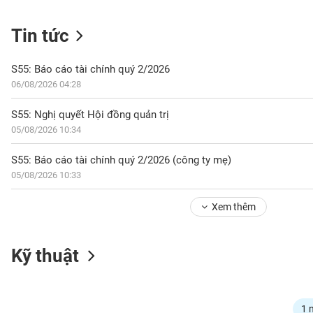
Tin tức
NGÀNH
S55: Báo cáo tài chính quý 2/2026
06/08/2026 04:28
DOANH
S55: Nghị quyết Hội đồng quản trị
NGHIỆP
05/08/2026 10:34
S55: Báo cáo tài chính quý 2/2026 (công ty mẹ)
05/08/2026 10:33
CỔ
PHIẾU
Xem thêm
PHÁI
Kỹ thuật
SINH
TRÁI
1 