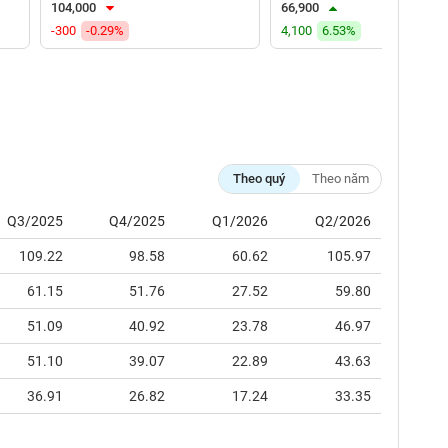
104,000
66,900
-300
-0.29%
4,100
6.53%
Theo quý
Theo năm
Q3/2025
Q4/2025
Q1/2026
Q2/2026
109.22
98.58
60.62
105.97
61.15
51.76
27.52
59.80
51.09
40.92
23.78
46.97
51.10
39.07
22.89
43.63
36.91
26.82
17.24
33.35