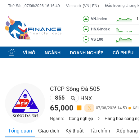
(
)
Đấu trường chứng 
Thứ Sáu, 07/08/2026
16:16:50
Vietstock
VN
|
EN
VN-Index
1
HNX-Index
Tất cả
Tính năng
Ngành
Mã chứng khoán
Lãnh đạ
VS 100
Tính
năng
VĨ MÔ
NGÀNH
DOANH NGHIỆP
CỔ PHIẾU
(-)
VIETSTOCK
CTCP Sông Đà 505
S55
CHỨNG
HNX
KHOÁN
65,000
%
07/08/2026 14:59
Kết
Ngành:
Công nghiệp
Hàng hóa công n
DOANH
Tổng quan
Giao dịch
Kỹ thuật
Tài chính
Xếp hạng
NGHIỆP