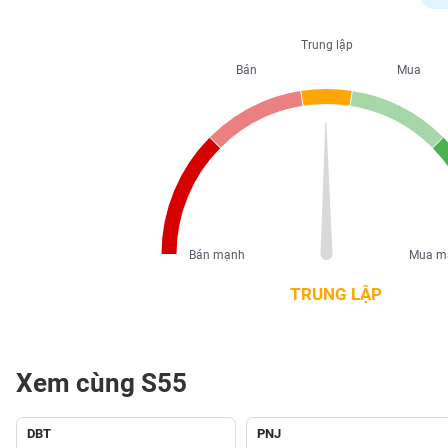
PHIẾU
Trung lập
Bán
Mua
CÔNG
CỤ
ĐẦU
TƯ
XUẤT
DỮ
Bán mạnh
Mua m
LIỆU
TRUNG LẬP
TIN
MỚI
Xem cùng S55
Ngành
(-)
DBT
PNJ