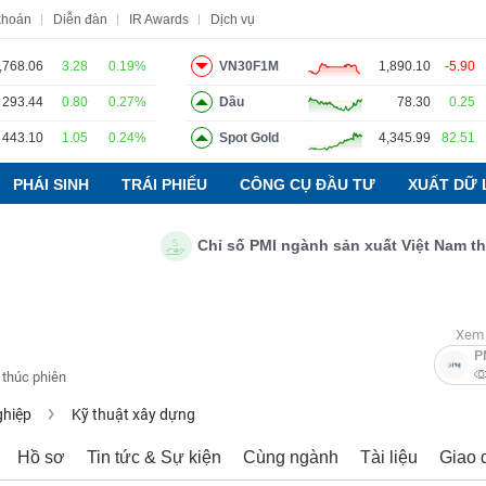
khoán
Diễn đàn
IR Awards
Dịch vụ
,768.06
3.28
0.19%
VN30F1M
1,890.10
-5.90
293.44
0.80
0.27%
Dầu
78.30
0.25
o
Tin tức
Báo cáo phân tích
Thuật ngữ
Dịch vụ
443.10
1.05
0.24%
Spot Gold
4,345.99
82.51
PHÁI SINH
TRÁI PHIẾU
CÔNG CỤ ĐẦU TƯ
XUẤT DỮ 
Chỉ số PMI ngành sản xuất Việt Nam tháng 7
Xem 
P
 thúc phiên
ghiệp
Kỹ thuật xây dựng
Hồ sơ
Tin tức & Sự kiện
Cùng ngành
Tài liệu
Giao 