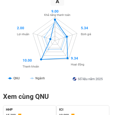
A
SÓC
SỨC
9.00
KHỎE
Khả năng thanh toán
2.00
5.34
Lợi nhuận
Định giá
TÀI
CHÍNH
9.34
10.00
Hoạt động
Thanh khoản
CÔNG
NGHỆ
QNU
Ngành
Số liệu năm 2025
THÔNG
TIN
Xem cùng QNU
HHP
ICI
DỊCH