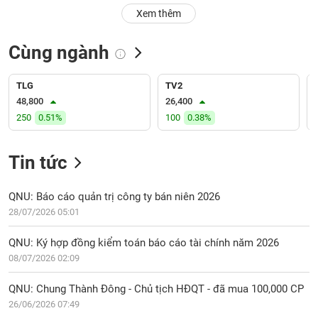
PHIẾU
Hủy
Xem thêm
niêm
yết
Cùng ngành
Theo
CÔNG
dõi
CỤ
đặc
TLG
TV2
ĐẦU
biệt
48,800
26,400
TƯ
250
0.51%
100
0.38%
Không
được
ký
Tin tức
XUẤT
quỹ
DỮ
LIỆU
Danh
QNU: Báo cáo quản trị công ty bán niên 2026
mục
28/07/2026 05:01
ETF
TIN
QNU: Ký hợp đồng kiểm toán báo cáo tài chính năm 2026
Cổ
MỚI
08/07/2026 02:09
phiếu
chi
Ngành
QNU: Chung Thành Đông - Chủ tịch HĐQT - đã mua 100,000 CP
tiết
(-)
26/06/2026 07:49