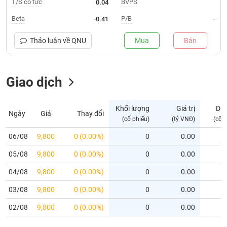
T/S cổ tức
BVPS
0.04
Trạng
Beta
P/B
-0.41
-
thái
NGÀNH
cổ
Thảo luận về
QNU
Mua
Bán
phiếu
Quy
Giao dịch
DOANH
mô
NGHIỆP
thị
trường
Khối lượng
Giá trị
Dư
Ngày
Giá
Thay đổi
Niêm
(cổ phiếu)
(tỷ VNĐ)
(cổ 
CỔ
yết
PHIẾU
06/08
9,800
0 (0.00%)
0
0.00
Niêm
05/08
yết
9,800
0 (0.00%)
0
0.00
mới
PHÁI
04/08
9,800
0 (0.00%)
0
0.00
Niêm
SINH
03/08
9,800
0 (0.00%)
0
0.00
yết
bổ
02/08
9,800
0 (0.00%)
0
0.00
sung
TRÁI