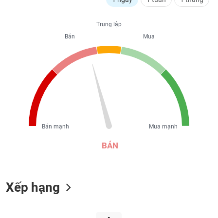
liệu
Trung lập
Tâm
Bán
Mua
lý
TIÊU
thị
DÙNG
trường
KHÔNG
THIẾT
YẾU
Bán mạnh
Mua mạnh
TIÊU
DÙNG
BÁN
THIẾT
YẾU
Xếp hạng
CHĂM