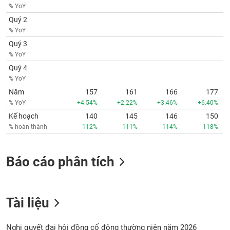
phân
% YoY
tích
Quý 2
(-)
% YoY
Quý 3
Thuật
% YoY
ngữ
Quý 4
(-)
% YoY
Năm
157
161
166
177
Dịch
% YoY
+4.54%
+2.22%
+3.46%
+6.40%
vụ
Kế hoạch
140
145
146
150
(-)
% hoàn thành
112%
111%
114%
118%
Đào
Báo cáo phân tích
tạo
Tài liệu
Sách
tài
Nghị quyết đại hội đồng cổ đông thường niên năm 2026