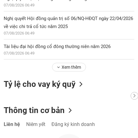
chính
07/08/2026 06:49
Nghị quyết Hội đồng quản trị số 06/NQ-HĐQT ngày 22/04/2026
về việc chi trả cổ tức năm 2025
Công
07/08/2026 06:49
cụ
đầu
Tài liệu đại hội đồng cổ đông thường niên năm 2026
tư
07/08/2026 06:49
Xem thêm
Truyền
Tỷ lệ cho vay ký quỹ
thông
tài
chính
Thông tin cơ bản
Liên hệ
Niêm yết
Đăng ký kinh doanh
Dữ
liệu