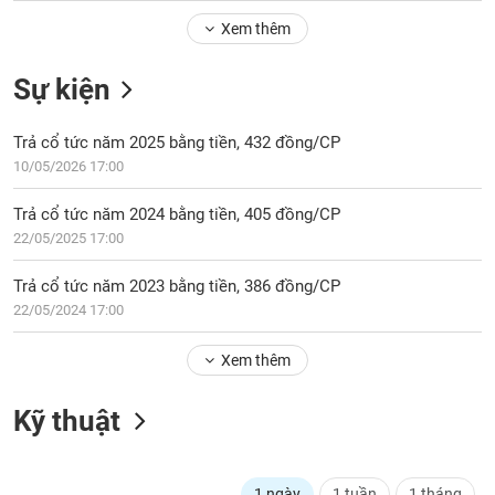
Tổng
VS-
quan
Xem thêm
SECTOR
Giao
Sự kiện
dịch
Tài
Trả cổ tức năm 2025 bằng tiền, 432 đồng/CP
chính
NĂNG
10/05/2026 17:00
Phân
LƯỢNG
tích
Trả cổ tức năm 2024 bằng tiền, 405 đồng/CP
kỹ
22/05/2025 17:00
thuật
Hồ
Trả cổ tức năm 2023 bằng tiền, 386 đồng/CP
NGUYÊN
sơ
22/05/2024 17:00
VẬT
doanh
LIỆU
nghiệp
Xem thêm
Tin
tức
Kỹ thuật
sự
CÔNG
kiện
NGHIỆP
Tài
1 ngày
1 tuần
1 tháng