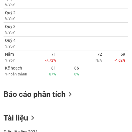
Tất cả
Cổ phiếu
Chỉ số
Chứng chỉ quỹ
Chứng q
% YoY
Quý 2
Lãnh
% YoY
đạo
(-)
Quý 3
% YoY
Tất cả
Người nội bộ
Người liên quan
Cổ đông lớn
Quý 4
% YoY
Tin
Năm
71
72
69
tức
% YoY
-7.72%
N/A
-4.62%
(-)
Kế hoạch
81
86
% hoàn thành
87%
0%
Bài
viết
của
Báo cáo phân tích
tác
giả
(-)
Tài liệu
Báo
cáo