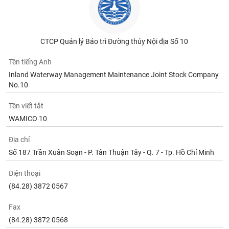
chính
CTCP Quản lý Bảo trì Đường thủy Nội địa Số 10
Công
cụ
Tên tiếng Anh
đầu
Inland Waterway Management Maintenance Joint Stock Company
tư
No.10
Tên viết tắt
WAMICO 10
Truyền
Địa chỉ
thông
tài
Số 187 Trần Xuân Soạn - P. Tân Thuận Tây - Q. 7 - Tp. Hồ Chí Minh
chính
Điện thoại
(84.28) 3872 0567
Fax
Dữ
(84.28) 3872 0568
liệu