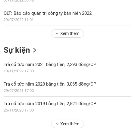
PHIẾU
07/11/2022 03:48
Hủy
niêm
QLT: Báo cáo quản trị công ty bán niên 2022
yết
29/07/2022 11:01
Theo
CÔNG
dõi
Xem thêm
CỤ
đặc
ĐẦU
biệt
TƯ
Sự kiện
Không
được
Trả cổ tức năm 2021 bằng tiền, 2,293 đồng/CP
ký
XUẤT
13/11/2022 17:00
quỹ
DỮ
LIỆU
Danh
Trả cổ tức năm 2020 bằng tiền, 3,065 đồng/CP
mục
29/07/2021 17:00
ETF
TIN
Trả cổ tức năm 2019 bằng tiền, 2,521 đồng/CP
Cổ
MỚI
25/11/2020 17:00
phiếu
chi
Ngành
tiết
Xem thêm
(-)