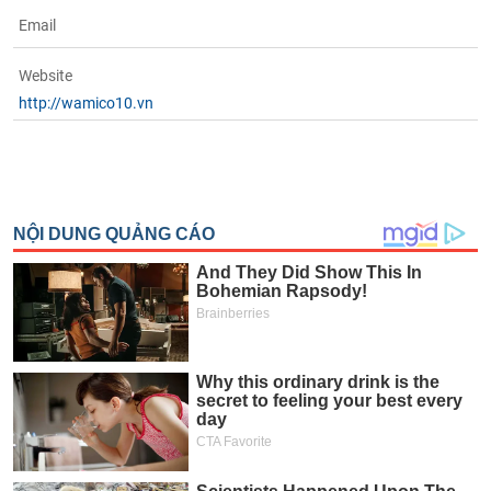
tài
chính
Email
Website
http://wamico10.vn