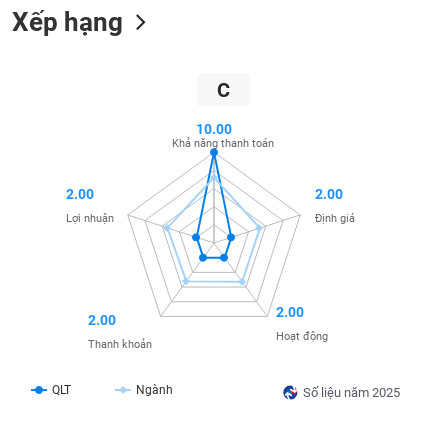
Xếp hạng
liệu
Tâm
lý
TIÊU
C
thị
DÙNG
trường
KHÔNG
10.00
Khả năng thanh toán
THIẾT
YẾU
2.00
2.00
Lợi nhuận
Định giá
TIÊU
DÙNG
THIẾT
2.00
2.00
YẾU
Hoạt động
Thanh khoản
QLT
Ngành
Số liệu năm 2025
CHĂM