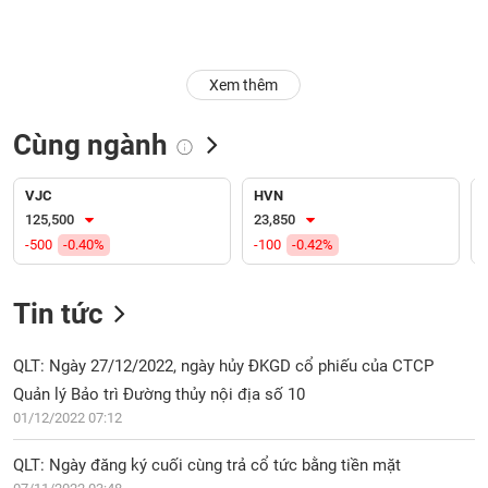
Trạng
thái
NGÀNH
cổ
Xem thêm
phiếu
Cùng ngành
Quy
DOANH
mô
NGHIỆP
thị
VJC
HVN
trường
125,500
23,850
-500
-0.40%
-100
-0.42%
Niêm
CỔ
yết
PHIẾU
Tin tức
Niêm
yết
mới
QLT: Ngày 27/12/2022, ngày hủy ĐKGD cổ phiếu của CTCP
PHÁI
Niêm
SINH
Quản lý Bảo trì Đường thủy nội địa số 10
yết
01/12/2022 07:12
bổ
sung
QLT: Ngày đăng ký cuối cùng trả cổ tức bằng tiền mặt
TRÁI