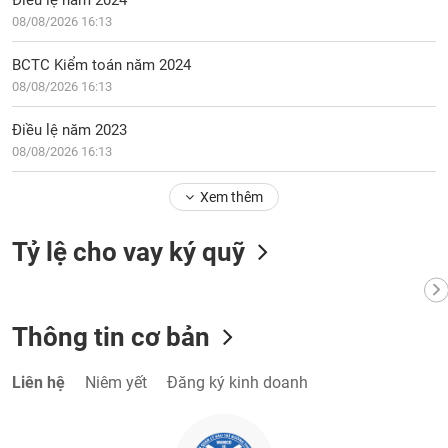
Điều lệ năm 2024
phân
08/08/2026 16:13
tích
(-)
BCTC Kiểm toán năm 2024
08/08/2026 16:13
Thuật
ngữ
Điều lệ năm 2023
(-)
08/08/2026 16:13
Dịch
Xem thêm
vụ
(-)
Tỷ lệ cho vay ký quỹ
Đào
tạo
Thông tin cơ bản
Liên hệ
Niêm yết
Đăng ký kinh doanh
Sách
tài