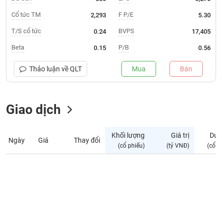
Giá
tích
Cổ tức TM
F P/E
2,293
5.30
Đặt
Biểu
lệnh
T/S cổ tức
BVPS
0.24
17,405
đồ
ĐÔNG
Nước
tài
DƯƠNG
Beta
P/B
0.15
0.56
ngoài
chính
Tự
Thảo luận về
QLT
Mua
Bán
TÀI
doanh
CHÍNH
Ảnh
CÁ
hưởng
Giao dịch
NHÂN
chỉ
số
Khối lượng
Giá trị
Dư 
Ngày
Giá
Thay đổi
Biến
PHÂN
(cổ phiếu)
(tỷ VNĐ)
(cổ p
động
TÍCH
cổ
VIETSTOCKFINANCE
phiếu
Giao
dịch
VĨ
nội
MÔ
bộ