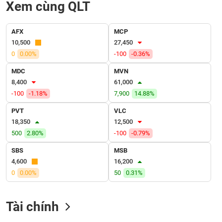
SÓC
Xem cùng QLT
SỨC
KHỎE
AFX
MCP
10,500
27,450
0
0.00%
-100
-0.36%
MDC
MVN
TÀI
8,400
61,000
CHÍNH
-100
-1.18%
7,900
14.88%
PVT
VLC
18,350
12,500
500
2.80%
-100
-0.79%
CÔNG
NGHỆ
SBS
MSB
THÔNG
4,600
16,200
TIN
0
0.00%
50
0.31%
Tài chính
DỊCH