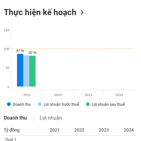
VỤ
TRUYỀN
Thực hiện kế hoạch
THÔNG
150
TIỆN
100
87 %
87 %
82 %
82 %
ÍCH
50
BẤT
0
ĐỘNG
2021
2022
2023
2024
SẢN
Doanh thu
Lợi nhuận trước thuế
Lợi nhuận sau thuế
Mã
Doanh thu
Lợi nhuận
chứng
khoán
(-)
Tỷ đồng
2021
2022
2023
2024
Quý 1