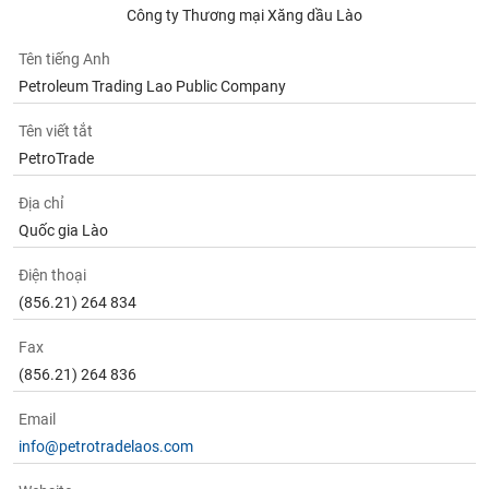
Tất cả
Cổ phiếu
Chỉ số
Chứng chỉ quỹ
Chứng q
Công ty Thương mại Xăng dầu Lào
Tên tiếng Anh
Lãnh
đạo
Petroleum Trading Lao Public Company
(-)
Tên viết tắt
Tất cả
Người nội bộ
Người liên quan
Cổ đông lớn
PetroTrade
Tin
Địa chỉ
tức
Quốc gia Lào
(-)
Điện thoại
(856.21) 264 834
Bài
viết
của
Fax
tác
(856.21) 264 836
giả
(-)
Email
info@petrotradelaos.com
Báo
cáo