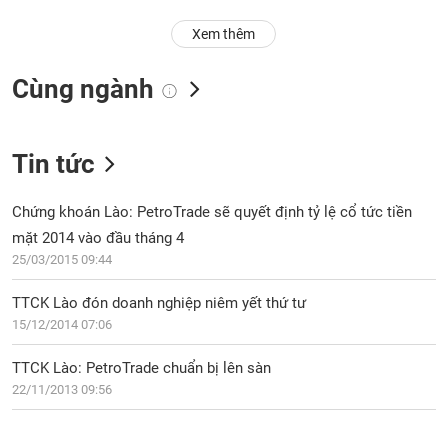
Trạng
Xem thêm
thái
NGÀNH
cổ
Cùng ngành
phiếu
Quy
DOANH
mô
Tin tức
NGHIỆP
thị
trường
Chứng khoán Lào: PetroTrade sẽ quyết định tỷ lệ cổ tức tiền
Niêm
mặt 2014 vào đầu tháng 4
CỔ
yết
25/03/2015 09:44
PHIẾU
Niêm
TTCK Lào đón doanh nghiệp niêm yết thứ tư
yết
15/12/2014 07:06
mới
PHÁI
Niêm
SINH
TTCK Lào: PetroTrade chuẩn bị lên sàn
yết
22/11/2013 09:56
bổ
sung
TRÁI