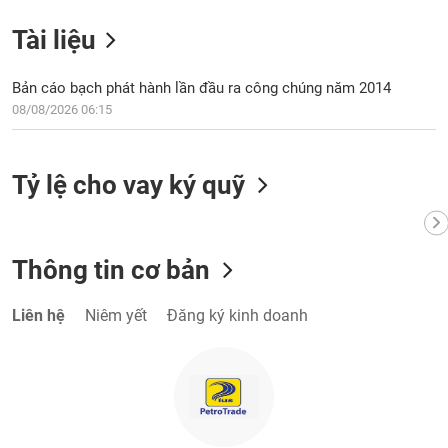
VỤ
TRUYỀN
Tài liệu
THÔNG
Bản cáo bạch phát hành lần đầu ra công chúng năm 2014
08/08/2026 06:15
TIỆN
ÍCH
Tỷ lệ cho vay ký quỹ
Thông tin cơ bản
BẤT
ĐỘNG
SẢN
Liên hệ
Niêm yết
Đăng ký kinh doanh
Mã
chứng
khoán
(-)