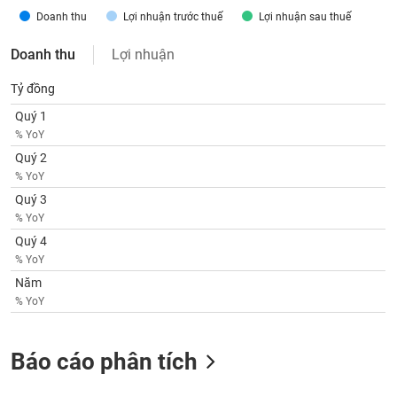
SÓC
Doanh thu
Lợi nhuận trước thuế
Lợi nhuận sau thuế
SỨC
KHỎE
Doanh thu
Lợi nhuận
Tỷ đồng
Quý 1
TÀI
% YoY
CHÍNH
Quý 2
% YoY
Quý 3
% YoY
CÔNG
Quý 4
NGHỆ
% YoY
THÔNG
Năm
TIN
% YoY
Báo cáo phân tích
DỊCH