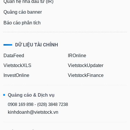
Quan hệ nhà đầu tư (IR)
Quảng cáo banner
Báo cáo phân tích
DỮ LIỆU TÀI CHÍNH
DataFeed
IROnline
VietstockXLS
VietstockUpdater
InvestOnline
VietstockFinance
Quảng cáo & Dịch vụ
0908 169 898 - (028) 3848 7238
kinhdoanh@vietstock.vn