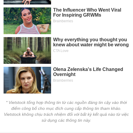
chính
Công
cụ
đầu
tư
Truyền
thông
tài
chính
* Vietstock tổng hợp thông tin từ các nguồn đáng tin cậy vào thời
điểm công bố cho mục đích cung cấp thông tin tham khảo.
Vietstock không chịu trách nhiệm đối với bất kỳ kết quả nào từ việc
sử dụng các thông tin này.
Dữ
liệu