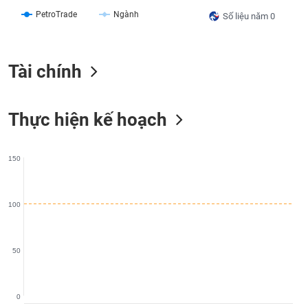
liệu
PetroTrade
Ngành
Số liệu năm 0
Tâm
lý
TIÊU
Tài chính
thị
DÙNG
trường
KHÔNG
THIẾT
Thực hiện kế hoạch
YẾU
150
TIÊU
DÙNG
100
THIẾT
YẾU
50
CHĂM
0