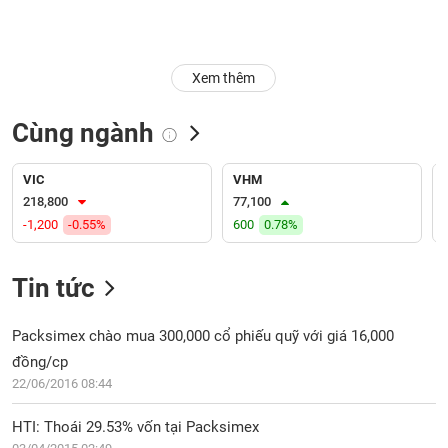
Trạng
thái
NGÀNH
cổ
Xem thêm
phiếu
Cùng ngành
Quy
DOANH
mô
NGHIỆP
thị
VIC
VHM
trường
218,800
77,100
-1,200
-0.55%
600
0.78%
Niêm
CỔ
yết
PHIẾU
Tin tức
Niêm
yết
mới
Packsimex chào mua 300,000 cổ phiếu quỹ với giá 16,000
PHÁI
Niêm
SINH
đồng/cp
yết
22/06/2016 08:44
bổ
sung
HTI: Thoái 29.53% vốn tại Packsimex
TRÁI