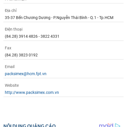
phân
tích
Địa chỉ
(-)
35-37 Bến Chương Dương - P.Nguyễn Thái Bình - Q.1 - Tp.HCM
Thuật
Điện thoại
ngữ
(84.28) 3914 4826 - 3822 4331
(-)
Fax
(84.28) 3823 0192
Dịch
vụ
(-)
Email
packsimex@hcm.fpt.vn
Đào
Website
tạo
http://www.packsimex.com.vn
Sách
tài