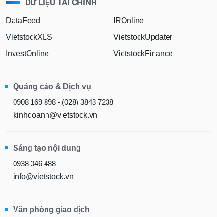
DỮ LIỆU TÀI CHÍNH
DataFeed
IROnline
VietstockXLS
VietstockUpdater
InvestOnline
VietstockFinance
Quảng cáo & Dịch vụ
0908 169 898 - (028) 3848 7238
kinhdoanh@vietstock.vn
Sáng tạo nội dung
0938 046 488
info@vietstock.vn
Văn phòng giao dịch