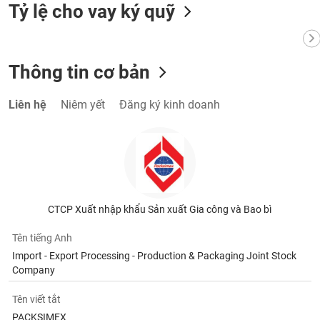
Tất cả
Cổ phiếu
Chỉ số
Chứng chỉ quỹ
Chứng q
Tỷ lệ cho vay ký quỹ
Lãnh
đạo
(-)
Thông tin cơ bản
Tất cả
Người nội bộ
Người liên quan
Cổ đông lớn
Liên hệ
Niêm yết
Đăng ký kinh doanh
Tin
tức
(-)
Bài
CTCP Xuất nhập khẩu Sản xuất Gia công và Bao bì
viết
của
tác
Tên tiếng Anh
giả
Import - Export Processing - Production & Packaging Joint Stock
(-)
Company
Tên viết tắt
Báo
cáo
PACKSIMEX