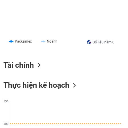
liệu
Tâm
lý
TIÊU
thị
DÙNG
trường
KHÔNG
THIẾT
Packsimex
Ngành
Số liệu năm 0
YẾU
Tài chính
TIÊU
DÙNG
Thực hiện kế hoạch
THIẾT
YẾU
150
CHĂM
100