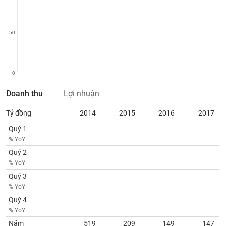
SÓC
SỨC
KHỎE
50
0
TÀI
CHÍNH
Doanh thu
Lợi nhuận
Tỷ đồng
2014
2015
2016
2017
Quý 1
CÔNG
% YoY
NGHỆ
Quý 2
THÔNG
% YoY
TIN
Quý 3
% YoY
Quý 4
% YoY
DỊCH
Năm
519
209
149
147