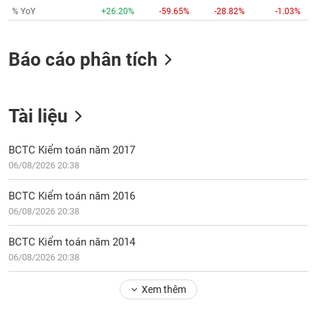
VỤ
% YoY
+26.20%
-59.65%
-28.82%
-1.03%
TRUYỀN
THÔNG
Báo cáo phân tích
TIỆN
Tài liệu
ÍCH
BCTC Kiểm toán năm 2017
06/08/2026 20:38
BẤT
BCTC Kiểm toán năm 2016
ĐỘNG
06/08/2026 20:38
SẢN
BCTC Kiểm toán năm 2014
Mã
06/08/2026 20:38
chứng
khoán
Xem thêm
(-)