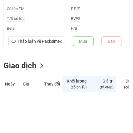
Giá
tích
Cổ tức TM
F P/E
Đặt
Biểu
lệnh
T/S cổ tức
BVPS
đồ
ĐÔNG
Nước
tài
DƯƠNG
Beta
P/B
ngoài
chính
Tự
Thảo luận về
Packsimex
Mua
Bán
TÀI
doanh
CHÍNH
Ảnh
CÁ
hưởng
Giao dịch
NHÂN
chỉ
số
Khối lượng
Giá trị
Dư 
Ngày
Giá
Thay đổi
Biến
PHÂN
(cổ phiếu)
(tỷ VNĐ)
(cổ p
động
TÍCH
cổ
VIETSTOCKFINANCE
phiếu
Giao
dịch
VĨ
nội
MÔ
bộ