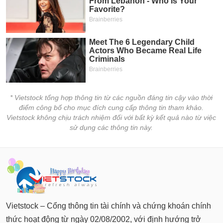
tài
chính
* Vietstock tổng hợp thông tin từ các nguồn đáng tin cậy vào thời
điểm công bố cho mục đích cung cấp thông tin tham khảo.
Vietstock không chịu trách nhiệm đối với bất kỳ kết quả nào từ việc
sử dụng các thông tin này.
Vietstock – Cổng thông tin tài chính và chứng khoán chính
thức hoạt động từ ngày 02/08/2002, với định hướng trở