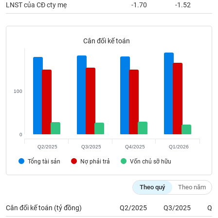
phân
LNST của CĐ cty mẹ
-1.70
-1.52
tích
(-)
Cân đối kế toán
Thuật
ngữ
(-)
100
Dịch
vụ
(-)
0
Đào
Q2/2025
Q3/2025
Q4/2025
Q1/2026
tạo
Tổng tài sản
Nợ phải trả
Vốn chủ sỡ hữu
Theo quý
Theo năm
Sách
Cân đối kế toán (tỷ đồng)
Q2/2025
Q3/2025
Q4
tài