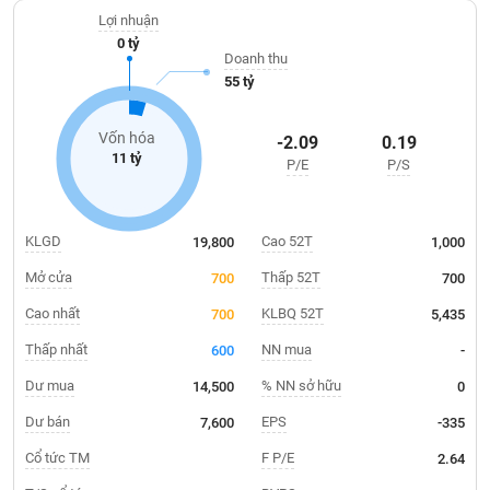
Giá
Vinh - Nghệ An.
tích
Lợi nhuận
Đặt
0 tỷ
Biểu
lệnh
Doanh thu
đồ
ĐÔNG
55 tỷ
Nước
tài
DƯƠNG
ngoài
chính
Vốn hóa
-2.09
0.19
Tự
11 tỷ
P/E
P/S
TÀI
doanh
CHÍNH
Ảnh
CÁ
hưởng
NHÂN
KLGD
Cao 52T
19,800
1,000
chỉ
số
Mở cửa
Thấp 52T
700
700
Biến
Cao nhất
KLBQ 52T
700
5,435
PHÂN
động
TÍCH
Thấp nhất
NN mua
600
-
cổ
VIETSTOCKFINANCE
phiếu
Dư mua
% NN sở hữu
14,500
0
Giao
Dư bán
EPS
7,600
-335
dịch
Cổ tức TM
F P/E
2.64
VĨ
nội
MÔ
bộ