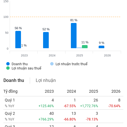
150
100
81 %
81 %
56 %
56 %
52 %
52 %
50
11 %
11 %
9 %
9 %
1 %
1 %
0
2023
2024
2025
2026
Doanh thu
Lợi nhuận trước thuế
Lợi nhuận sau thuế
Doanh thu
Lợi nhuận
Tỷ đồng
2023
2024
2025
2026
Quý 1
4
1
26
8
% YoY
+125.46%
-67.55%
+1,772.76%
-70.64%
Quý 2
40
13
3
% YoY
+766.29%
-66.80%
-78.13%
Quý 3
12
6
4