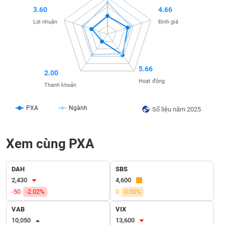
SÓC
3.60
4.66
SỨC
Lợi nhuận
Định giá
KHỎE
5.66
2.00
TÀI
Hoạt động
CHÍNH
Thanh khoản
PXA
Ngành
Số liệu năm 2025
CÔNG
Xem cùng PXA
NGHỆ
THÔNG
TIN
DAH
SBS
2,430
4,600
-50
-2.02%
0
0.00%
VAB
VIX
DỊCH
10,050
13,600