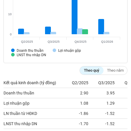
Tất cả
Cổ phiếu
Chỉ số
Chứng chỉ quỹ
Chứng q
10
Lãnh
đạo
(-)
0
Tất cả
Người nội bộ
Người liên quan
Cổ đông lớn
Q2/2025
Q3/2025
Q4/2025
Q1/2026
Doanh thu thuần
Lợi nhuận gộp
Tin
LNST thu nhập DN
tức
(-)
Theo quý
Theo năm
Bài
Kết quả kinh doanh (tỷ đồng)
Q2/2025
Q3/2025
Q4
viết
của
Doanh thu thuần
2.90
3.95
tác
giả
Lợi nhuận gộp
1.08
1.29
(-)
LN thuần từ HĐKD
-1.86
-1.52
Báo
LNST thu nhập DN
-1.70
-1.52
cáo