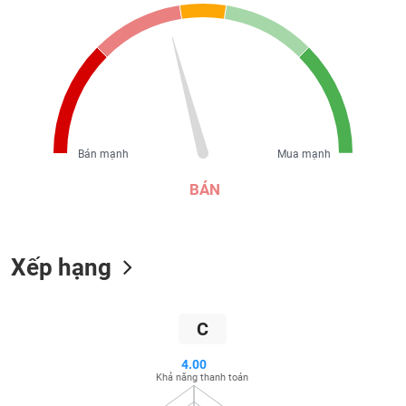
liệu
Tâm
lý
TIÊU
thị
DÙNG
trường
KHÔNG
THIẾT
YẾU
Bán mạnh
Mua mạnh
BÁN
TIÊU
Xếp hạng
DÙNG
THIẾT
YẾU
C
4.00
Khả năng thanh toán
CHĂM