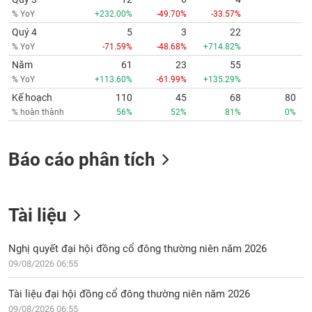
% YoY
+232.00%
-49.70%
-33.57%
Quý 4
5
3
22
% YoY
-71.59%
-48.68%
+714.82%
Năm
61
23
55
% YoY
+113.60%
-61.99%
+135.29%
Kế hoạch
110
45
68
80
% hoàn thành
56%
52%
81%
0%
Báo cáo phân tích
Tài liệu
Nghị quyết đại hội đồng cổ đông thường niên năm 2026
09/08/2026 06:55
Tài liệu đại hội đồng cổ đông thường niên năm 2026
09/08/2026 06:55