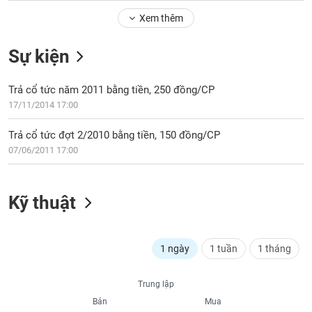
Tổng
VS-
quan
Xem thêm
SECTOR
Giao
Sự kiện
dịch
Tài
Trả cổ tức năm 2011 bằng tiền, 250 đồng/CP
chính
NĂNG
17/11/2014 17:00
Phân
LƯỢNG
tích
Trả cổ tức đợt 2/2010 bằng tiền, 150 đồng/CP
kỹ
07/06/2011 17:00
thuật
Hồ
NGUYÊN
sơ
Kỹ thuật
VẬT
doanh
LIỆU
nghiệp
Tin
1 ngày
1 tuần
1 tháng
tức
sự
CÔNG
Trung lập
kiện
NGHIỆP
Bán
Mua
Tài