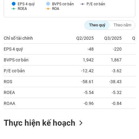
tài
EPS 4 quý
BVPS cơ bản
P/E cơ bản
chính
ROEA
ROA
Theo quý
Theo năm
Chỉ số tài chính
Q2/2025
Q3/2025
Q4
EPS 4 quý
-48
-220
BVPS cơ bản
1,942
1,867
P/E cơ bản
-12.42
-3.62
5
ROS
-58.61
-38.43
ROEA
-5.54
-5.32
ROAA
-0.96
-0.84
Thực hiện kế hoạch