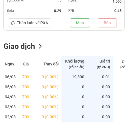
T/S cổ tức
BVPS
-
1,560
Trạng
Beta
P/B
0.29
0.45
thái
NGÀNH
cổ
Thảo luận về
PXA
Mua
Bán
phiếu
Quy
Giao dịch
DOANH
mô
NGHIỆP
thị
trường
Khối lượng
Giá trị
Dư
Ngày
Giá
Thay đổi
Niêm
(cổ phiếu)
(tỷ VNĐ)
(cổ 
CỔ
yết
PHIẾU
06/08
700
0 (0.00%)
19,800
0.01
Niêm
05/08
yết
700
0 (0.00%)
0
0.00
mới
PHÁI
04/08
700
0 (0.00%)
0
0.00
Niêm
SINH
03/08
700
0 (0.00%)
0
0.00
yết
bổ
02/08
700
0 (0.00%)
0
0.00
sung
TRÁI