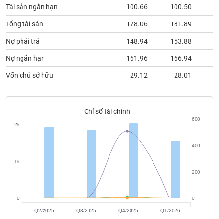
chính
Tài sản ngắn hạn
100.66
100.50
1
Tổng tài sản
178.06
181.89
1
Nợ phải trả
148.94
153.88
1
Công
cụ
Nợ ngắn hạn
161.96
166.94
1
đầu
Vốn chủ sở hữu
29.12
28.01
tư
Chỉ số tài chính
600
Truyền
2k
thông
tài
400
chính
1k
200
0
0
Dữ
liệu
Q2/2025
Q3/2025
Q4/2025
Q1/2026