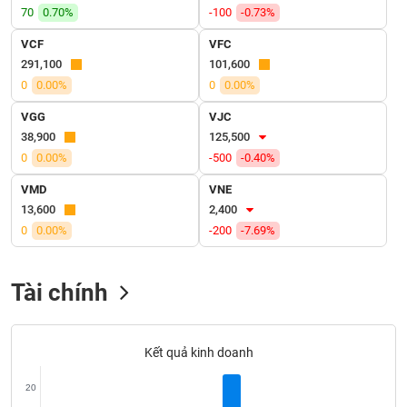
VỤ
70
0.70%
-100
-0.73%
TRUYỀN
VCF
VFC
THÔNG
291,100
101,600
0
0.00%
0
0.00%
VGG
VJC
TIỆN
38,900
125,500
ÍCH
0
0.00%
-500
-0.40%
VMD
VNE
13,600
2,400
0
0.00%
-200
-7.69%
BẤT
ĐỘNG
SẢN
Tài chính
Mã
chứng
Kết quả kinh doanh
khoán
(-)
20