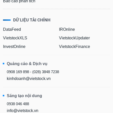
Báo cáo phân tích
DỮ LIỆU TÀI CHÍNH
DataFeed
IROnline
VietstockXLS
VietstockUpdater
InvestOnline
VietstockFinance
Quảng cáo & Dịch vụ
0908 169 898 - (028) 3848 7238
kinhdoanh@vietstock.vn
Sáng tạo nội dung
0938 046 488
info@vietstock.vn