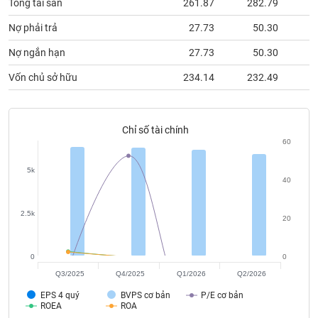
chính
Tổng tài sản
261.87
282.79
2
Nợ phải trả
27.73
50.30
Nợ ngắn hạn
27.73
50.30
Công
Vốn chủ sở hữu
234.14
232.49
2
cụ
đầu
tư
Chỉ số tài chính
60
5k
Truyền
40
thông
tài
2.5k
20
chính
0
0
Q3/2025
Q4/2025
Q1/2026
Q2/2026
Dữ
EPS 4 quý
BVPS cơ bản
P/E cơ bản
liệu
ROEA
ROA