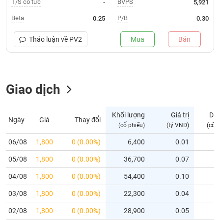
T/S cổ tức
BVPS
-
5,921
Trạng
Beta
P/B
0.25
0.30
thái
NGÀNH
cổ
Thảo luận về
PV2
Mua
Bán
phiếu
Quy
DOANH
mô
Giao dịch
NGHIỆP
thị
trường
Niêm
Khối lượng
Giá trị
Dư
Ngày
Giá
Thay đổi
CỔ
yết
(cổ phiếu)
(tỷ VNĐ)
(cổ 
PHIẾU
Niêm
06/08
1,800
0 (0.00%)
6,400
0.01
yết
05/08
1,800
0 (0.00%)
36,700
0.07
mới
PHÁI
Niêm
SINH
04/08
1,800
0 (0.00%)
54,400
0.10
yết
03/08
1,800
0 (0.00%)
22,300
0.04
bổ
sung
TRÁI
02/08
1,800
0 (0.00%)
28,900
0.05