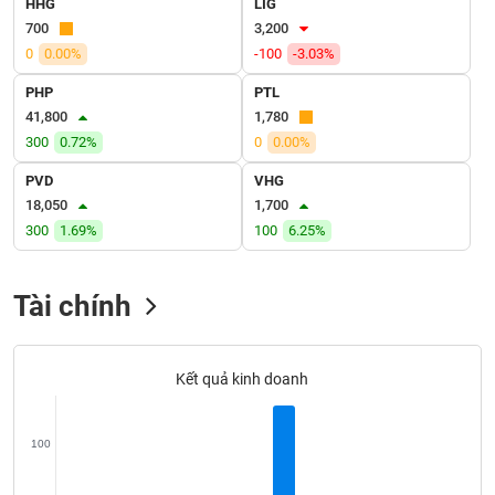
HHG
LIG
VỤ
700
3,200
TRUYỀN
0
0.00%
-100
-3.03%
THÔNG
PHP
PTL
41,800
1,780
300
0.72%
0
0.00%
TIỆN
PVD
VHG
ÍCH
18,050
1,700
300
1.69%
100
6.25%
Tài chính
BẤT
ĐỘNG
SẢN
Kết quả kinh doanh
Mã
chứng
khoán
100
(-)