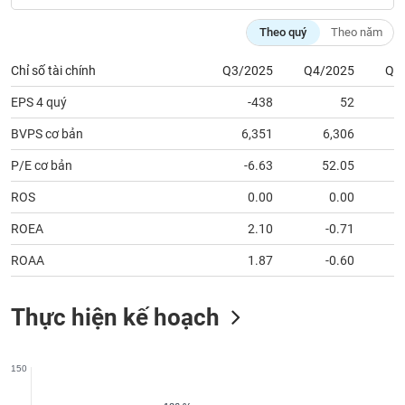
tài
chính
Theo quý
Theo năm
Chỉ số tài chính
Q3/2025
Q4/2025
Q1
EPS 4 quý
-438
52
BVPS cơ bản
6,351
6,306
P/E cơ bản
-6.63
52.05
ROS
0.00
0.00
ROEA
2.10
-0.71
ROAA
1.87
-0.60
Thực hiện kế hoạch
150