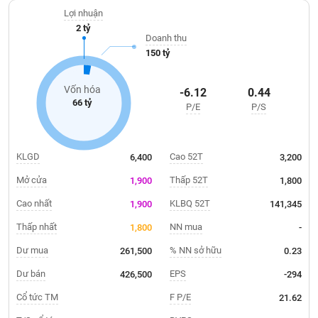
Giá
xây dựng, vật tư máy móc thiết bị...
tích
Lợi nhuận
Đặt
2 tỷ
Biểu
lệnh
Doanh thu
đồ
ĐÔNG
150 tỷ
Nước
tài
DƯƠNG
ngoài
chính
Vốn hóa
-6.12
0.44
Tự
66 tỷ
P/E
P/S
TÀI
doanh
CHÍNH
Ảnh
CÁ
hưởng
NHÂN
KLGD
Cao 52T
6,400
3,200
chỉ
số
Mở cửa
Thấp 52T
1,900
1,800
Biến
Cao nhất
KLBQ 52T
1,900
141,345
PHÂN
động
TÍCH
Thấp nhất
NN mua
1,800
-
cổ
VIETSTOCKFINANCE
phiếu
Dư mua
% NN sở hữu
261,500
0.23
Giao
Dư bán
EPS
426,500
-294
dịch
Cổ tức TM
F P/E
21.62
VĨ
nội
MÔ
bộ