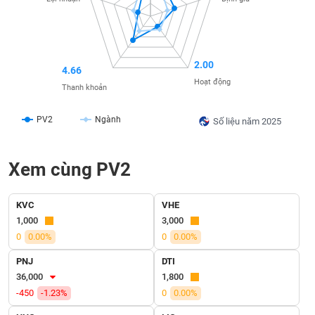
SÓC
SỨC
KHỎE
2.00
4.66
Hoạt động
Thanh khoản
TÀI
CHÍNH
PV2
Ngành
Số liệu năm 2025
Xem cùng PV2
CÔNG
NGHỆ
KVC
VHE
THÔNG
1,000
3,000
TIN
0
0.00%
0
0.00%
PNJ
DTI
36,000
1,800
-450
-1.23%
0
0.00%
DỊCH