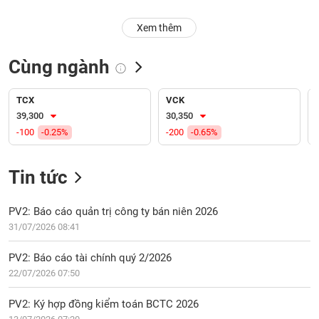
PHIẾU
Hủy
niêm
Xem thêm
yết
Theo
Cùng ngành
CÔNG
dõi
CỤ
đặc
ĐẦU
biệt
TCX
VCK
TƯ
39,300
30,350
Không
-100
-0.25%
-200
-0.65%
được
ký
XUẤT
quỹ
Tin tức
DỮ
LIỆU
Danh
mục
PV2: Báo cáo quản trị công ty bán niên 2026
ETF
31/07/2026 08:41
TIN
Cổ
MỚI
PV2: Báo cáo tài chính quý 2/2026
phiếu
22/07/2026 07:50
chi
Ngành
tiết
(-)
PV2: Ký hợp đồng kiểm toán BCTC 2026