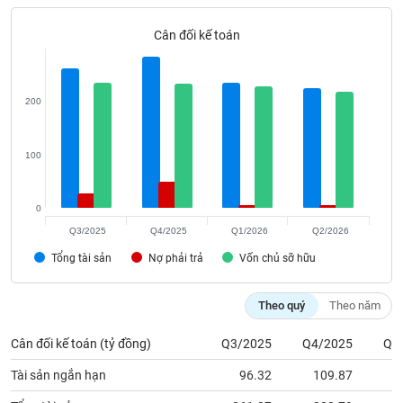
phân
tích
Cân đối kế toán
(-)
Thuật
200
ngữ
(-)
100
Dịch
vụ
(-)
0
Q3/2025
Q4/2025
Q1/2026
Q2/2026
Tổng tài sản
Nợ phải trả
Vốn chủ sỡ hữu
Đào
tạo
Theo quý
Theo năm
Cân đối kế toán (tỷ đồng)
Q3/2025
Q4/2025
Q1
Sách
Tài sản ngắn hạn
96.32
109.87
1
tài