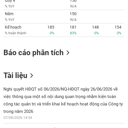
Quý 4
150
% YoY
N/A
Năm
150
% YoY
N/A
Kế hoạch
185
181
148
154
% hoàn thành
0%
83%
0%
0%
Báo cáo phân tích
Tài liệu
Nghị quyết HĐQT số 06/2026/NQ-HĐQT ngày 26/06/2026 về
việc thông qua một số nội dung quan trọng nhằm kiện toàn
công tác quản trị và triển khai kế hoạch hoạt động của Công ty
trong năm 2026
07/08/2026 14:34