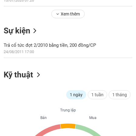
13/07/2026 07:20
Tổng
VS-
quan
SECTOR
Xem thêm
Giao
dịch
Sự kiện
Tài
chính
NĂNG
Trả cổ tức đợt 2/2010 bằng tiền, 200 đồng/CP
Phân
LƯỢNG
24/08/2011 17:00
tích
kỹ
thuật
Kỹ thuật
Hồ
NGUYÊN
sơ
VẬT
doanh
LIỆU
1 ngày
1 tuần
1 tháng
nghiệp
Tin
Trung lập
tức
Bán
Mua
sự
CÔNG
kiện
NGHIỆP
Tài