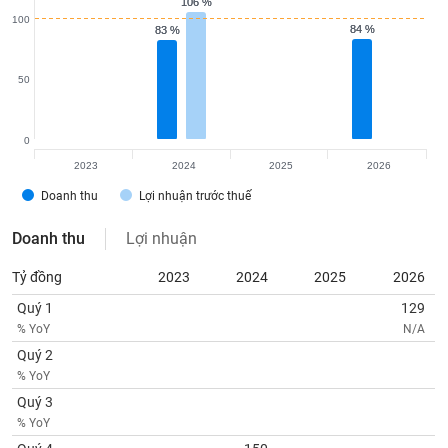
106 %
106 %
100
84 %
84 %
83 %
83 %
50
0
2023
2024
2025
2026
Doanh thu
Lợi nhuận trước thuế
Doanh thu
Lợi nhuận
Tỷ đồng
2023
2024
2025
2026
Quý 1
129
% YoY
N/A
Quý 2
% YoY
Quý 3
% YoY