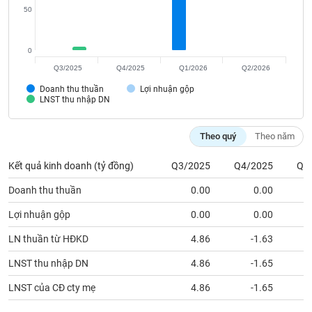
Tất cả
Cổ phiếu
Chỉ số
Chứng chỉ quỹ
Chứng q
50
Lãnh
đạo
0
(-)
Q3/2025
Q4/2025
Q1/2026
Q2/2026
Doanh thu thuần
Lợi nhuận gộp
Tất cả
Người nội bộ
Người liên quan
Cổ đông lớn
LNST thu nhập DN
Tin
Theo quý
Theo năm
tức
(-)
Kết quả kinh doanh (tỷ đồng)
Q3/2025
Q4/2025
Q1
Doanh thu thuần
0.00
0.00
1
Bài
viết
Lợi nhuận gộp
0.00
0.00
của
tác
LN thuần từ HĐKD
4.86
-1.63
giả
(-)
LNST thu nhập DN
4.86
-1.65
LNST của CĐ cty mẹ
4.86
-1.65
Báo
cáo