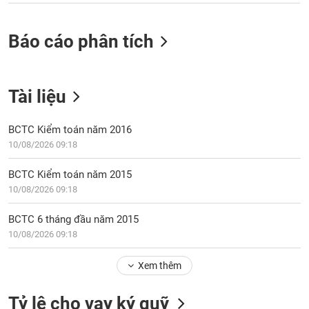
VỤ
TRUYỀN
THÔNG
Báo cáo phân tích
Tài liệu
TIỆN
ÍCH
BCTC Kiểm toán năm 2016
10/08/2026 09:18
BCTC Kiểm toán năm 2015
BẤT
10/08/2026 09:18
ĐỘNG
SẢN
BCTC 6 tháng đầu năm 2015
10/08/2026 09:18
Mã
chứng
Xem thêm
khoán
(-)
Tỷ lệ cho vay ký quỹ