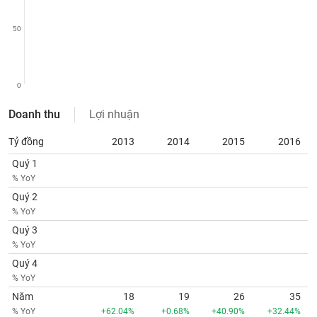
SÓC
SỨC
50
KHỎE
0
TÀI
Doanh thu
Lợi nhuận
CHÍNH
Tỷ đồng
2013
2014
2015
2016
Quý 1
% YoY
CÔNG
Quý 2
NGHỆ
% YoY
THÔNG
Quý 3
TIN
% YoY
Quý 4
% YoY
Năm
18
19
26
35
DỊCH
% YoY
+62.04%
+0.68%
+40.90%
+32.44%