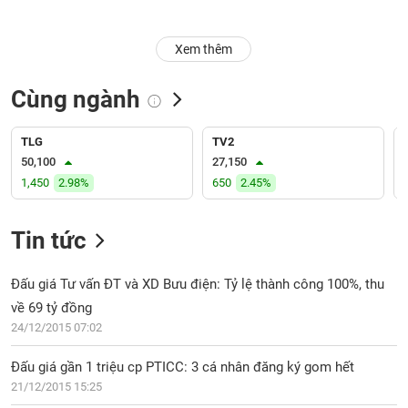
Trạng
Xem thêm
thái
NGÀNH
cổ
phiếu
Cùng ngành
Quy
DOANH
mô
TLG
TV2
NGHIỆP
thị
50,100
27,150
trường
1,450
2.98%
650
2.45%
Niêm
CỔ
yết
Tin tức
PHIẾU
Niêm
yết
Đấu giá Tư vấn ĐT và XD Bưu điện: Tỷ lệ thành công 100%, thu
mới
về 69 tỷ đồng
PHÁI
Niêm
SINH
24/12/2015 07:02
yết
bổ
Đấu giá gần 1 triệu cp PTICC: 3 cá nhân đăng ký gom hết
sung
21/12/2015 15:25
TRÁI