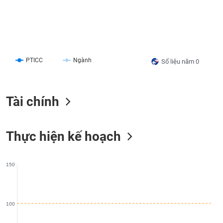
liệu
Tâm
lý
TIÊU
thị
DÙNG
trường
PTICC
Ngành
Số liệu năm 0
KHÔNG
THIẾT
YẾU
Tài chính
Thực hiện kế hoạch
TIÊU
DÙNG
THIẾT
YẾU
150
100
CHĂM