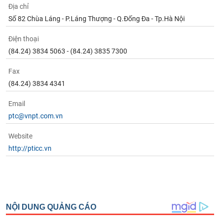
phân
Địa chỉ
tích
Số 82 Chùa Láng - P.Láng Thượng - Q.Đống Đa - Tp.Hà Nội
(-)
Điện thoại
Thuật
(84.24) 3834 5063 - (84.24) 3835 7300
ngữ
(-)
Fax
(84.24) 3834 4341
Dịch
Email
vụ
(-)
ptc@vnpt.com.vn
Website
Đào
http://pticc.vn
tạo
Sách
tài