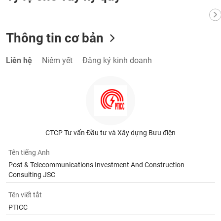
Tất cả
Cổ phiếu
Chỉ số
Chứng chỉ quỹ
Chứng q
Lãnh
Thông tin cơ bản
đạo
(-)
Liên hệ
Niêm yết
Đăng ký kinh doanh
Tất cả
Người nội bộ
Người liên quan
Cổ đông lớn
Tin
tức
(-)
CTCP Tư vấn Đầu tư và Xây dựng Bưu điện
Bài
viết
Tên tiếng Anh
của
tác
Post & Telecommunications Investment And Construction
giả
Consulting JSC
(-)
Tên viết tắt
PTICC
Báo
cáo