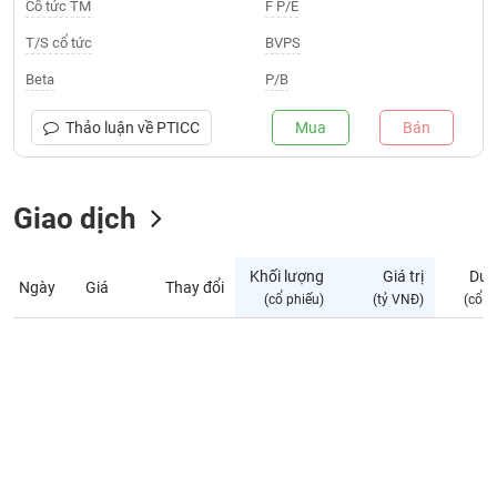
Giá
Cổ tức TM
F P/E
tích
Đặt
T/S cổ tức
BVPS
Biểu
lệnh
đồ
ĐÔNG
Beta
P/B
Nước
tài
DƯƠNG
ngoài
chính
Thảo luận về
PTICC
Mua
Bán
Tự
TÀI
doanh
CHÍNH
Giao dịch
Ảnh
CÁ
hưởng
NHÂN
chỉ
Khối lượng
Giá trị
Dư 
số
Ngày
Giá
Thay đổi
(cổ phiếu)
(tỷ VNĐ)
(cổ p
Biến
PHÂN
động
TÍCH
cổ
VIETSTOCKFINANCE
phiếu
Giao
dịch
VĨ
nội
MÔ
bộ