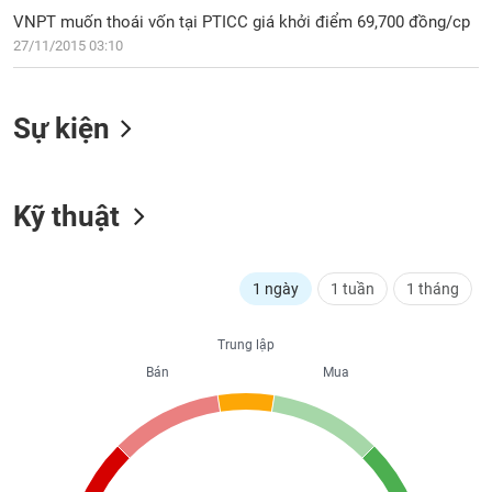
PHIẾU
Hủy
VNPT muốn thoái vốn tại PTICC giá khởi điểm 69,700 đồng/cp
niêm
27/11/2015 03:10
yết
Theo
CÔNG
dõi
Sự kiện
CỤ
đặc
ĐẦU
biệt
TƯ
Không
Kỹ thuật
được
ký
XUẤT
quỹ
DỮ
LIỆU
1 ngày
1 tuần
1 tháng
Danh
mục
ETF
Trung lập
TIN
Bán
Mua
Cổ
MỚI
phiếu
chi
Ngành
tiết
(-)